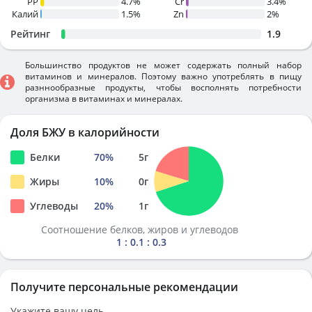
PP
4.7%
Cr
3.4%
Калий
1.5%
Zn
2%
Рейтинг
1.9
Большинство продуктов не может содержать полный набор
витаминов и минералов. Поэтому важно употреблять в пищу
разннообразные продукты, чтобы восполнять потребности
организма в витаминах и минералах.
Доля БЖУ в калорийности
Белки
70
%
5
г
Жиры
10
%
0
г
Углеводы
20
%
1
г
Соотношение белков, жиров и углеводов
1 : 0.1 : 0.3
Получите персональные рекомендации
Укажите вашу цель