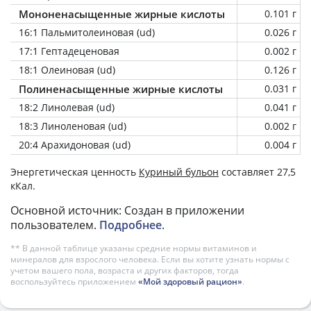
Мононенасыщенные жирные кислоты
0.101 г
16:1 Пальмитолеиновая (ud)
0.026 г
17:1 Гептадеценовая
0.002 г
18:1 Олеиновая (ud)
0.126 г
Полиненасыщенные жирные кислоты
0.031 г
18:2 Линолевая (ud)
0.041 г
18:3 Линоленовая (ud)
0.002 г
20:4 Арахидоновая (ud)
0.004 г
Энергетическая ценность
Куриный бульон
составляет 27,5
кКал.
Основной источник: Создан в приложении
пользователем.
Подробнее
.
** В данной таблице указаны средние нормы витаминов и
минералов для взрослого человека. Если вы хотите узнать нормы с
учетом вашего пола, возраста и других факторов, тогда
воспользуйтесь приложением
«Мой здоровый рацион»
.