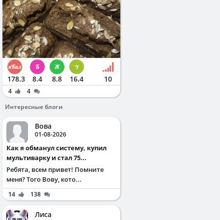
178.3
8.4
8.8
16.4
10
4
4
Интересные блоги
Вова
01-08-2026
Как я обманул систему, купил
мультиварку и стал 75...
Ребята, всем привет! Помните
меня? Того Вову, кото...
14
138
Лиса