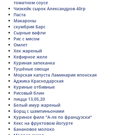
томатном соусе
Чизкейк сырок Александров 40гр
Паста
Макароны
скумбрия Барс
Сырные вафли
Рис с мясом
Омлет
Хек жареный
Кефирное желе
Куриная запеканка
Тушёные овощи
Морская капуста Ламинария японская
Аджика Краснодарская
Куриные отбивные
Рисовый блин
пицца 13,05,20
Белый амур жареный
Борщ с шампиньонами
Куриное филе "А-ля по французски"
Кекс на фруктовом йогурте
Банановое молоко