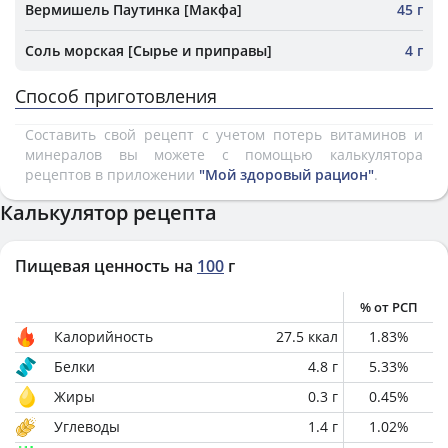
Вермишель Паутинка [Макфа]
45 г
Соль морская [Сырье и приправы]
4 г
Способ приготовления
Составить свой рецепт с учетом потерь витаминов и
минералов вы можете с помощью калькулятора
рецептов в приложении
"Мой здоровый рацион"
.
Калькулятор рецепта
Пищевая ценность на
100
г
% от РСП
Калорийность
27.5
ккал
1.83
%
Белки
4.8
г
5.33
%
Жиры
0.3
г
0.45
%
Углеводы
1.4
г
1.02
%