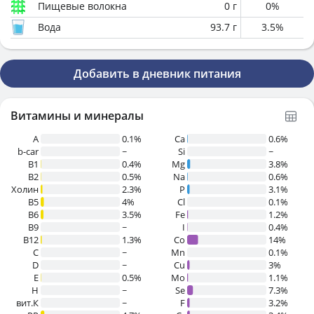
Пищевые волокна
0
г
0
%
Вода
93.7
г
3.5
%
Добавить в дневник питания
Витамины и минералы
A
0.1%
Ca
0.6%
b-car
~
Si
~
В1
0.4%
Mg
3.8%
B2
0.5%
Na
0.6%
Холин
2.3%
P
3.1%
B5
4%
Cl
0.1%
B6
3.5%
Fe
1.2%
B9
~
I
0.4%
B12
1.3%
Co
14%
C
~
Mn
0.1%
D
~
Cu
3%
E
0.5%
Mo
1.1%
H
~
Se
7.3%
вит.К
~
F
3.2%