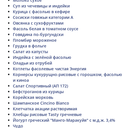
Молоко сухое
Суп из чечевицы и индейки
Курица с фасолью в кефире
Сосиски говяжьи категории А
Овсянка с сухофруктами
Фасоль белая в томатном соусе
Говядина по-бургундски
Пломбир мороженое
Грудка в фольге
Салат из капусты
Индейка с зелёной фасолью
Оладьи из отрубей
Котлеты фасолевые чистая Энергия
Корнерсы кукурущно-рисовые с горошком, фасолью
и киноа
Салат Спортивный (АП 172)
Бефстроганов из курицы
Корейская морковь
Шампанское Cincino Bianco
Клетчатка акации растворимая
Хлебцы рисовые Tasty гречневые
Йогурт греческий "Манго-Маракуйя" с м.д.ж. 3,4%
Чудо