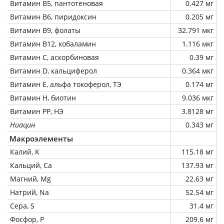
Витамин В5, пантотеновая
0.427 мг
Витамин В6, пиридоксин
0.205 мг
Витамин В9, фолаты
32.791 мкг
Витамин В12, кобаламин
1.116 мкг
Витамин C, аскорбиновая
0.39 мг
Витамин D, кальциферол
0.364 мкг
Витамин Е, альфа токоферол, ТЭ
0.174 мг
Витамин Н, биотин
9.036 мкг
Витамин РР, НЭ
3.8128 мг
Ниацин
0.343 мг
Макроэлементы
Калий, K
115.18 мг
Кальций, Ca
137.93 мг
Магний, Mg
22.63 мг
Натрий, Na
52.54 мг
Сера, S
31.4 мг
Фосфор, P
209.6 мг