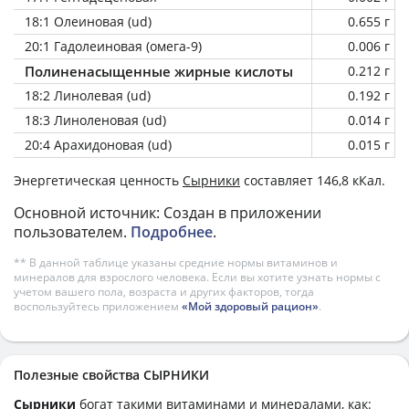
18:1 Олеиновая (ud)
0.655 г
20:1 Гадолеиновая (омега-9)
0.006 г
Полиненасыщенные жирные кислоты
0.212 г
18:2 Линолевая (ud)
0.192 г
18:3 Линоленовая (ud)
0.014 г
20:4 Арахидоновая (ud)
0.015 г
Энергетическая ценность
Сырники
составляет 146,8 кКал.
Основной источник: Создан в приложении
пользователем.
Подробнее
.
** В данной таблице указаны средние нормы витаминов и
минералов для взрослого человека. Если вы хотите узнать нормы с
учетом вашего пола, возраста и других факторов, тогда
воспользуйтесь приложением
«Мой здоровый рацион»
.
Полезные свойства СЫРНИКИ
Сырники
богат такими витаминами и минералами, как: