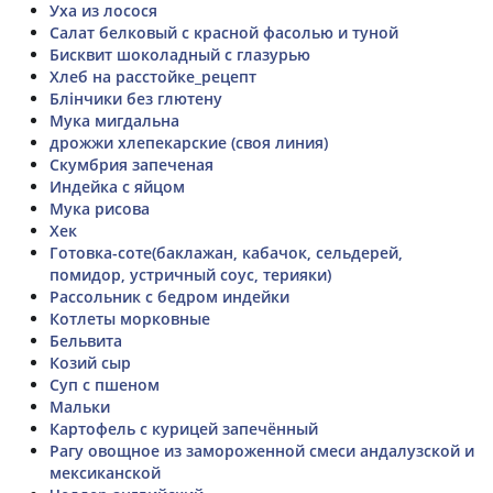
Уха из лосося
Салат белковый с красной фасолью и туной
Бисквит шоколадный с глазурью
Хлеб на расстойке_рецепт
Блінчики без глютену
Мука мигдальна
дрожжи хлепекарские (своя линия)
Скумбрия запеченая
Индейка с яйцом
Мука рисова
Хек
Готовка-соте(баклажан, кабачок, сельдерей,
помидор, устричный соус, терияки)
Рассольник с бедром индейки
Котлеты морковные
Бельвита
Козий сыр
Суп с пшеном
Мальки
Картофель с курицей запечённый
Рагу овощное из замороженной смеси андалузской и
мексиканской