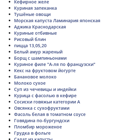
Кефирное желе
Куриная запеканка
Тушёные овощи
Морская капуста Ламинария японская
Аджика Краснодарская
Куриные отбивные
Рисовый блин
пицца 13,05,20
Белый амур жареный
Борщ с шампиньонами
Куриное филе "А-ля по французски"
Кекс на фруктовом йогурте
Банановое молоко
Молоко сухое
Суп из чечевицы и индейки
Курица с фасолью в кефире
Сосиски говяжьи категории А
Овсянка с сухофруктами
Фасоль белая в томатном соусе
Говядина по-бургундски
Пломбир мороженое
Грудка в фольге
Салат из капусты