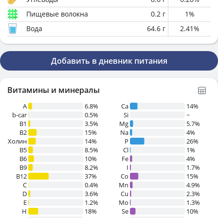
Пищевые волокна
0.2
г
1
%
Вода
64.6
г
2.41
%
Добавить в дневник питания
Витамины и минералы
A
6.8%
Ca
14%
b-car
0.5%
Si
~
В1
3.5%
Mg
5.7%
B2
15%
Na
4%
Холин
14%
P
26%
B5
8.5%
Cl
1%
B6
10%
Fe
4%
B9
8.2%
I
1.7%
B12
37%
Co
15%
C
0.4%
Mn
4.9%
D
3.6%
Cu
2.3%
E
1.2%
Mo
1.3%
H
18%
Se
10%