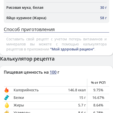
Рисовая мука, белая
30 г
Яйцо куриное (Жарка)
58 г
Способ приготовления
Составить свой рецепт с учетом потерь витаминов и
минералов вы можете с помощью калькулятора
рецептов в приложении
"Мой здоровый рацион"
.
Калькулятор рецепта
Пищевая ценность на
100
г
% от РСП
Калорийность
146.8
ккал
9.75
%
Белки
15
г
16.67
%
Жиры
5.7
г
8.64
%
Углеводы
8.6
г
6.28
%