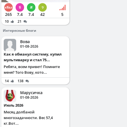
265
7.4
7.4
42
5
10
21
Интересные блоги
Вова
01-08-2026
Как я обманул систему, купил
мультиварку и стал 75...
Ребята, всем привет! Помните
меня? Того Вову, кото...
14
138
Марусичка
01-08-2026
Июль 2026
Месяц долбаной
многозадачности. Вес 57,4
кг.Вот...