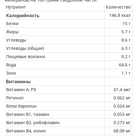
Нутриент
Количество
Калорийность
146.8 ккал
Белки
15 г
Жиры
5.7 г
Углеводы
8.6 г
Углеводы (общие)
6.3 г
Пищевые волокна
0.2 г
Вода
64.6 г
Зола
1.1 г
Витамины
Витамин А, РЭ
61.4 мкг
Ретинол
0.062 мг
бета Каротин
0.024 мг
Витамин В1, тиамин
0.053 мг
Витамин В2, рибофлавин
0.273 мг
Витамин В4, холин
68.08 мг