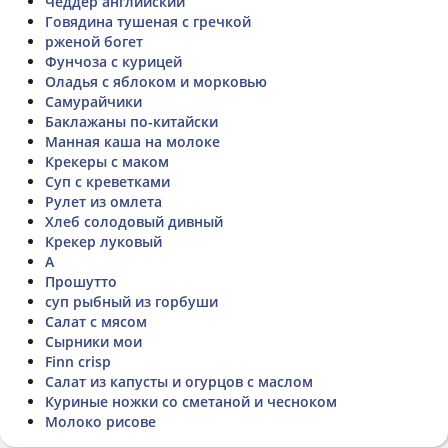
Чеддер английский
Говядина тушеная с гречкой
рженой богет
Фунчоза с курицей
Оладья с яблоком и морковью
Самурайчики
Баклажаны по-китайски
Манная каша на молоке
Крекеры с маком
Суп с креветками
Рулет из омлета
Хлеб солодовый дивный
Крекер луковый
А
Прошутто
суп рыбный из горбуши
Салат с мясом
Сырники мои
Finn crisp
Салат из капусты и огурцов с маслом
Куриные ножки со сметаной и чесноком
Молоко рисове