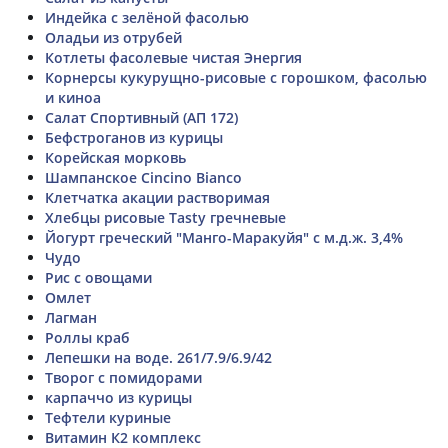
Индейка с зелёной фасолью
Оладьи из отрубей
Котлеты фасолевые чистая Энергия
Корнерсы кукурущно-рисовые с горошком, фасолью
и киноа
Салат Спортивный (АП 172)
Бефстроганов из курицы
Корейская морковь
Шампанское Cincino Bianco
Клетчатка акации растворимая
Хлебцы рисовые Tasty гречневые
Йогурт греческий "Манго-Маракуйя" с м.д.ж. 3,4%
Чудо
Рис с овощами
Омлет
Лагман
Роллы краб
Лепешки на воде. 261/7.9/6.9/42
Творог с помидорами
карпаччо из курицы
Тефтели куриные
Витамин К2 комплекс