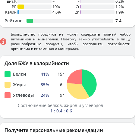
вит.К
~
F
0.2%
PP
19%
Cr
1.2%
Калий
4.6%
Zn
1.9%
Рейтинг
7.4
Большинство продуктов не может содержать полный набор
витаминов и минералов. Поэтому важно употреблять в пищу
разннообразные продукты, чтобы восполнять потребности
организма в витаминах и минералах.
Доля БЖУ в калорийности
Белки
41
%
15
г
Жиры
35
%
6
г
Углеводы
24
%
9
г
Соотношение белков, жиров и углеводов
1 : 0.4 : 0.6
Получите персональные рекомендации