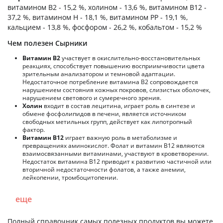
витамином B2 - 15,2 %, холином - 13,6 %, витамином B12 -
37,2 %, витамином H - 18,1 %, витамином PP - 19,1 %,
кальцием - 13,8 %, фосфором - 26,2 %, кобальтом - 15,2 %
Чем полезен Сырники
Витамин В2
участвует в окислительно-восстановительных
реакциях, способствует повышению восприимчивости цвета
зрительным анализатором и темновой адаптации.
Недостаточное потребление витамина В2 сопровождается
нарушением состояния кожных покровов, слизистых оболочек,
нарушением светового и сумеречного зрения.
Холин
входит в состав лецитина, играет роль в синтезе и
обмене фосфолипидов в печени, является источником
свободных метильных групп, действует как липотропный
фактор.
Витамин В12
играет важную роль в метаболизме и
превращениях аминокислот. Фолат и витамин В12 являются
взаимосвязанными витаминами, участвуют в кроветворении.
Недостаток витамина В12 приводит к развитию частичной или
вторичной недостаточности фолатов, а также анемии,
лейкопении, тромбоцитопении.
еще
Полный справочник самых полезных продуктов вы можете