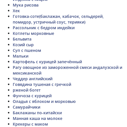
Мука рисова
Хек
Готовка-соте(баклажан, кабачок, сельдерей,
помидор, устричный соус, терияки)
Рассольник с бедром индейки
Котлеты морковные
Бельвита
Козий сыр
Суп с пшеном
Мальки
Картофель с курицей запечённый
Рагу овощное из замороженной смеси андалузской и
мексиканской
Чеддер английский
Говядина тушеная с гречкой
рженой богет
Фунчоза с курицей
Оладья с яблоком и морковью
Самурайчики
Баклажаны по-китайски
Манная каша на молоке
Крекеры с маком