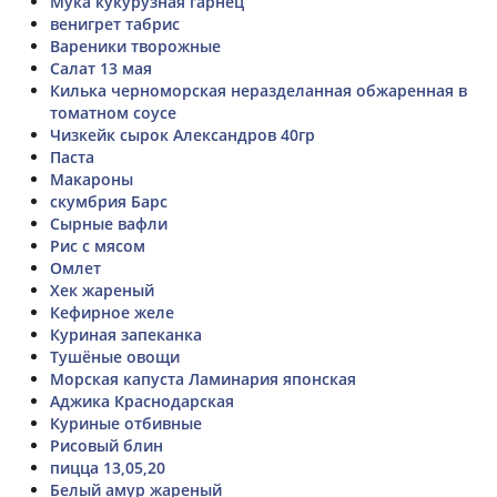
Мука кукурузная гарнец
венигрет табрис
Вареники творожные
Салат 13 мая
Килька черноморская неразделанная обжаренная в
томатном соусе
Чизкейк сырок Александров 40гр
Паста
Макароны
скумбрия Барс
Сырные вафли
Рис с мясом
Омлет
Хек жареный
Кефирное желе
Куриная запеканка
Тушёные овощи
Морская капуста Ламинария японская
Аджика Краснодарская
Куриные отбивные
Рисовый блин
пицца 13,05,20
Белый амур жареный