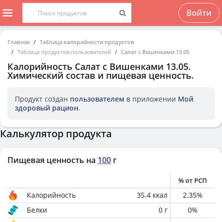
Войти
Главная
Таблица калорийности продуктов
Таблица продуктов пользователей
Салат с Вишенками 13.05
Калорийность
Салат с Вишенками 13.05
.
Химический состав и пищевая ценность.
Продукт создан
пользователем
в приложении
Мой
здоровый рацион
.
Калькулятор продукта
Пищевая ценность на
100
г
% от РСП
Калорийность
35.4
ккал
2.35
%
Белки
0
г
0
%