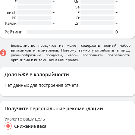
E
~
Mo
~
H
~
Se
~
вит.К
~
F
~
PP
~
Cr
~
Калий
~
Zn
~
Рейтинг
0
Большинство продуктов не может содержать полный набор
витаминов и минералов. Поэтому важно употреблять в пищу
разннообразные продукты, чтобы восполнять потребности
организма в витаминах и минералах.
Доля БЖУ в калорийности
Нет данных для построения отчета
Получите персональные рекомендации
Укажите вашу цель
Снижение веса