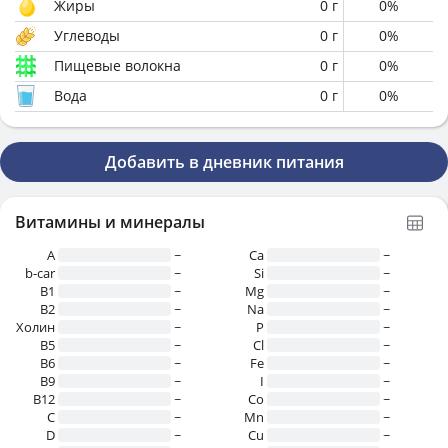
Жиры
0
г
0
%
Углеводы
0
г
0
%
Пищевые волокна
0
г
0
%
Вода
0
г
0
%
Добавить в дневник питания
Витамины и минералы
A
~
Ca
~
b-car
~
Si
~
В1
~
Mg
~
B2
~
Na
~
Холин
~
P
~
B5
~
Cl
~
B6
~
Fe
~
B9
~
I
~
B12
~
Co
~
C
~
Mn
~
D
~
Cu
~