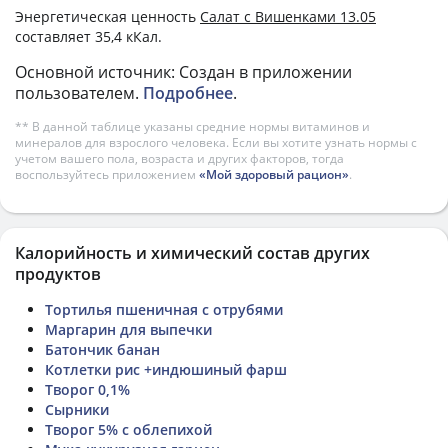
Энергетическая ценность
Салат с Вишенками 13.05
составляет 35,4 кКал.
Основной источник: Создан в приложении
пользователем.
Подробнее
.
** В данной таблице указаны средние нормы витаминов и
минералов для взрослого человека. Если вы хотите узнать нормы с
учетом вашего пола, возраста и других факторов, тогда
воспользуйтесь приложением
«Мой здоровый рацион»
.
Калорийность и химический состав других
продуктов
Тортилья пшеничная с отрубями
Маргарин для выпечки
Батончик банан
Котлетки рис +индюшиный фарш
Творог 0,1%
Сырники
Творог 5% с облепихой