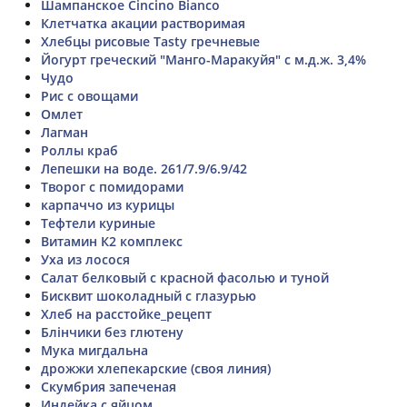
Шампанское Cincino Bianco
Клетчатка акации растворимая
Хлебцы рисовые Tasty гречневые
Йогурт греческий "Манго-Маракуйя" с м.д.ж. 3,4%
Чудо
Рис с овощами
Омлет
Лагман
Роллы краб
Лепешки на воде. 261/7.9/6.9/42
Творог с помидорами
карпаччо из курицы
Тефтели куриные
Витамин К2 комплекс
Уха из лосося
Салат белковый с красной фасолью и туной
Бисквит шоколадный с глазурью
Хлеб на расстойке_рецепт
Блінчики без глютену
Мука мигдальна
дрожжи хлепекарские (своя линия)
Скумбрия запеченая
Индейка с яйцом