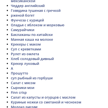
мексиканской
Чеддер английский
Говядина тушеная с гречкой
рженой богет
Фунчоза с курицей
Оладья с яблоком и морковью
Самурайчики
Баклажаны по-китайски
Манная каша на молоке
Крекеры с маком
Суп с креветками
Рулет из омлета
Хлеб солодовый дивный
Крекер луковый
А
Прошутто
суп рыбный из горбуши
Салат с мясом
Сырники мои
Finn crisp
Салат из капусты и огурцов с маслом
Куриные ножки со сметаной и чесноком
Молоко рисове