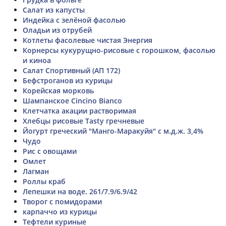
Салат из капусты
Индейка с зелёной фасолью
Оладьи из отрубей
Котлеты фасолевые чистая Энергия
Корнерсы кукурущно-рисовые с горошком, фасолью
и киноа
Салат Спортивный (АП 172)
Бефстроганов из курицы
Корейская морковь
Шампанское Cincino Bianco
Клетчатка акации растворимая
Хлебцы рисовые Tasty гречневые
Йогурт греческий "Манго-Маракуйя" с м.д.ж. 3,4%
Чудо
Рис с овощами
Омлет
Лагман
Роллы краб
Лепешки на воде. 261/7.9/6.9/42
Творог с помидорами
карпаччо из курицы
Тефтели куриные