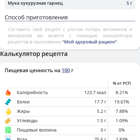
Мука кукурузная гарнец
5 г
Способ приготовления
Составить свой рецепт с учетом потерь витаминов и
минералов вы можете с помощью калькулятора
рецептов в приложении
"Мой здоровый рацион"
.
Калькулятор рецепта
Пищевая ценность на
100
г
% от РСП
Калорийность
123.7
ккал
8.21
%
Белки
17.7
г
19.67
%
Жиры
5.2
г
7.88
%
Углеводы
1.5
г
1.09
%
Пищевые волокна
0
г
0
%
Вода
75.6
г
2.83
%