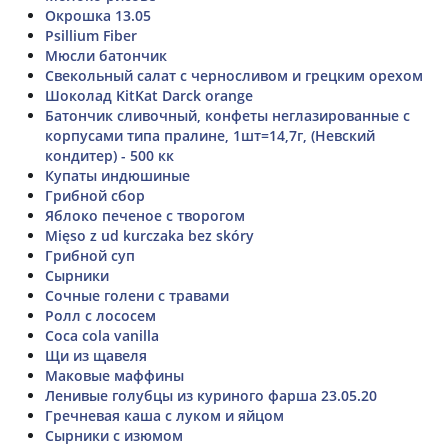
Окрошка 13.05
Psillium Fiber
Мюсли батончик
Свекольный салат с черносливом и грецким орехом
Шоколад KitKat Darck orange
Батончик сливочный, конфеты неглазированные с
корпусами типа пралине, 1шт=14,7г, (Невский
кондитер) - 500 кк
Купаты индюшиные
Грибной сбор
Яблоко печеное с творогом
Mięso z ud kurczaka bez skóry
Грибной суп
Сырники
Сочные голени с травами
Ролл с лососем
Coca cola vanilla
Щи из щавеля
Маковые маффины
Ленивые голубцы из куриного фарша 23.05.20
Гречневая каша с луком и яйцом
Сырники с изюмом