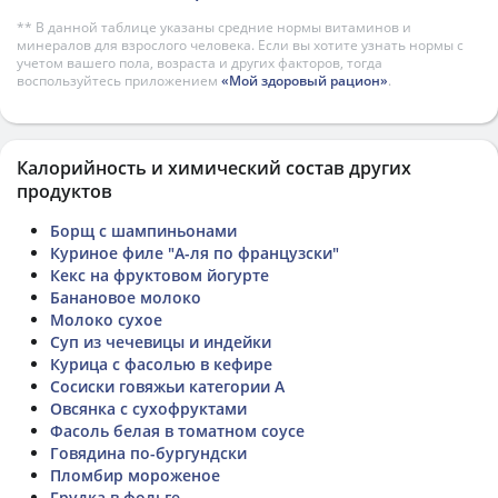
** В данной таблице указаны средние нормы витаминов и
минералов для взрослого человека. Если вы хотите узнать нормы с
учетом вашего пола, возраста и других факторов, тогда
воспользуйтесь приложением
«Мой здоровый рацион»
.
Калорийность и химический состав других
продуктов
Борщ с шампиньонами
Куриное филе "А-ля по французски"
Кекс на фруктовом йогурте
Банановое молоко
Молоко сухое
Суп из чечевицы и индейки
Курица с фасолью в кефире
Сосиски говяжьи категории А
Овсянка с сухофруктами
Фасоль белая в томатном соусе
Говядина по-бургундски
Пломбир мороженое
Грудка в фольге