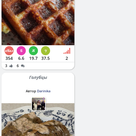
354
6.6
19.7
37.5
2
3
6
Голубцы
Автор
Darinika