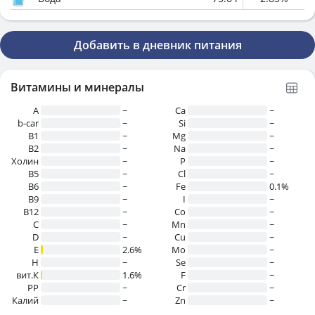
Добавить в дневник питания
Витамины и минералы
A
~
Ca
~
b-car
~
Si
~
В1
~
Mg
~
B2
~
Na
~
Холин
~
P
~
B5
~
Cl
~
B6
~
Fe
0.1%
B9
~
I
~
B12
~
Co
~
C
~
Mn
~
D
~
Cu
~
E
2.6%
Mo
~
H
~
Se
~
вит.К
1.6%
F
~
PP
~
Cr
~
Калий
~
Zn
~