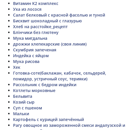
Витамин К2 комплекс
Уха из лосося
Салат белковый с красной фасолью и туной
Бисквит шоколадный с глазурью
Хлеб на расстойке_рецепт
Блінчики без глютену
Мука мигдальна
дрожжи хлепекарские (своя линия)
Скумбрия запеченая
Индейка с яйцом
Мука рисова
Хек
Готовка-соте(баклажан, кабачок, сельдерей,
помидор, устричный соус, терияки)
Рассольник с бедром индейки
Котлеты морковные
Бельвита
Козий сыр
Суп с пшеном
Мальки
Картофель с курицей запечённый
Рагу овощное из замороженной смеси андалузской и