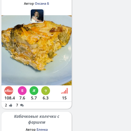
Автор
Оксана Б
108.4
7.6
5.7
6.3
15
2
7
Кабачковые колечки с
фаршем
Автор
Еленка