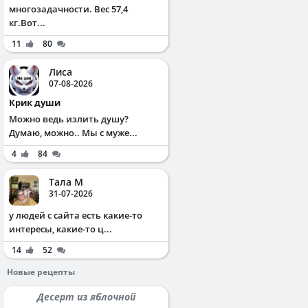
многозадачности. Вес 57,4
кг.Вот...
11
80
Лиса
07-08-2026
Крик души
Можно ведь излить душу?
Думаю, можно.. Мы с муже...
4
84
Тала М
31-07-2026
у людей с сайта есть какие-то
интересы, какие-то ц...
14
52
Новые рецепты
Десерт из яблочной