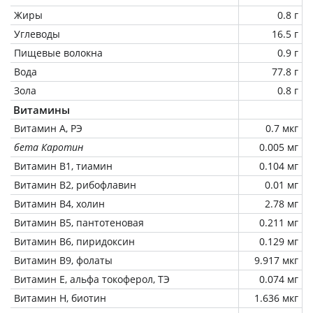
Жиры
0.8 г
Углеводы
16.5 г
Пищевые волокна
0.9 г
Вода
77.8 г
Зола
0.8 г
Витамины
Витамин А, РЭ
0.7 мкг
бета Каротин
0.005 мг
Витамин В1, тиамин
0.104 мг
Витамин В2, рибофлавин
0.01 мг
Витамин В4, холин
2.78 мг
Витамин В5, пантотеновая
0.211 мг
Витамин В6, пиридоксин
0.129 мг
Витамин В9, фолаты
9.917 мкг
Витамин Е, альфа токоферол, ТЭ
0.074 мг
Витамин Н, биотин
1.636 мкг