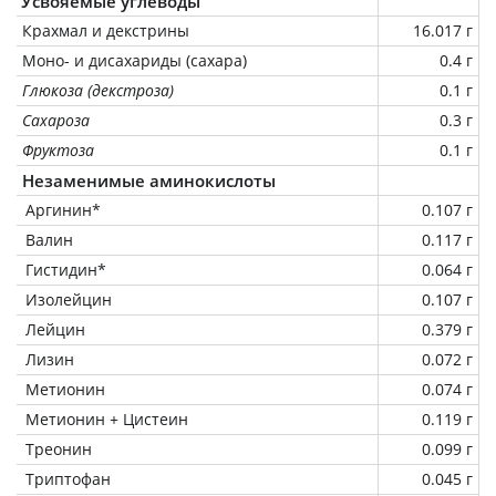
Усвояемые углеводы
Крахмал и декстрины
16.017 г
Моно- и дисахариды (сахара)
0.4 г
Глюкоза (декстроза)
0.1 г
Сахароза
0.3 г
Фруктоза
0.1 г
Незаменимые аминокислоты
Аргинин*
0.107 г
Валин
0.117 г
Гистидин*
0.064 г
Изолейцин
0.107 г
Лейцин
0.379 г
Лизин
0.072 г
Метионин
0.074 г
Метионин + Цистеин
0.119 г
Треонин
0.099 г
Триптофан
0.045 г