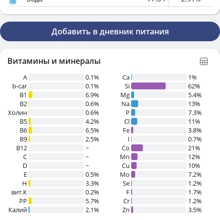
Добавить в дневник питания
Витамины и минералы
A
0.1%
Ca
1%
b-car
0.1%
Si
62%
В1
6.9%
Mg
5.4%
B2
0.6%
Na
13%
Холин
0.6%
P
7.3%
B5
4.2%
Cl
11%
B6
6.5%
Fe
3.8%
B9
2.5%
I
0.7%
B12
~
Co
21%
C
~
Mn
12%
D
~
Cu
10%
E
0.5%
Mo
7.2%
H
3.3%
Se
1.2%
вит.К
0.2%
F
1.7%
PP
5.7%
Cr
1.2%
Калий
2.1%
Zn
3.5%