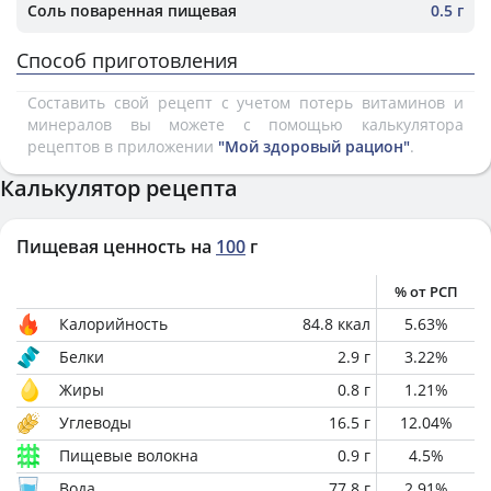
Соль поваренная пищевая
0.5 г
Способ приготовления
Составить свой рецепт с учетом потерь витаминов и
минералов вы можете с помощью калькулятора
рецептов в приложении
"Мой здоровый рацион"
.
Калькулятор рецепта
Пищевая ценность на
100
г
% от РСП
Калорийность
84.8
ккал
5.63
%
Белки
2.9
г
3.22
%
Жиры
0.8
г
1.21
%
Углеводы
16.5
г
12.04
%
Пищевые волокна
0.9
г
4.5
%
Вода
77.8
г
2.91
%