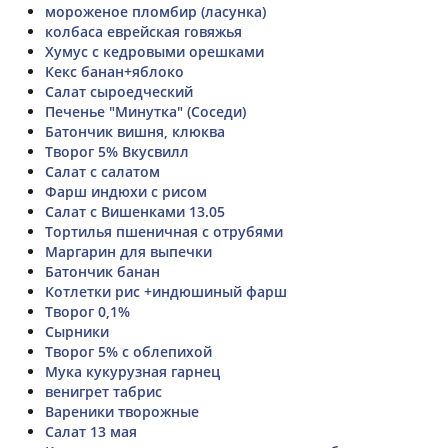
мороженое пломбир (ласунка)
колбаса еврейская говяжья
Хумус с кедровыми орешками
Кекс банан+яблоко
Салат сыроедческий
Печенье "Минутка" (Соседи)
Батончик вишня, клюква
Творог 5% Вкусвилл
Салат с салатом
Фарш индюхи с рисом
Салат с Вишенками 13.05
Тортилья пшеничная с отрубями
Маргарин для выпечки
Батончик банан
Котлетки рис +индюшиный фарш
Творог 0,1%
Сырники
Творог 5% с облепихой
Мука кукурузная гарнец
венигрет табрис
Вареники творожные
Салат 13 мая