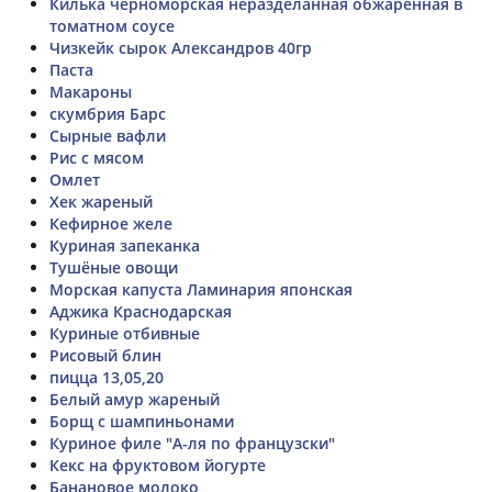
Килька черноморская неразделанная обжаренная в
томатном соусе
Чизкейк сырок Александров 40гр
Паста
Макароны
скумбрия Барс
Сырные вафли
Рис с мясом
Омлет
Хек жареный
Кефирное желе
Куриная запеканка
Тушёные овощи
Морская капуста Ламинария японская
Аджика Краснодарская
Куриные отбивные
Рисовый блин
пицца 13,05,20
Белый амур жареный
Борщ с шампиньонами
Куриное филе "А-ля по французски"
Кекс на фруктовом йогурте
Банановое молоко