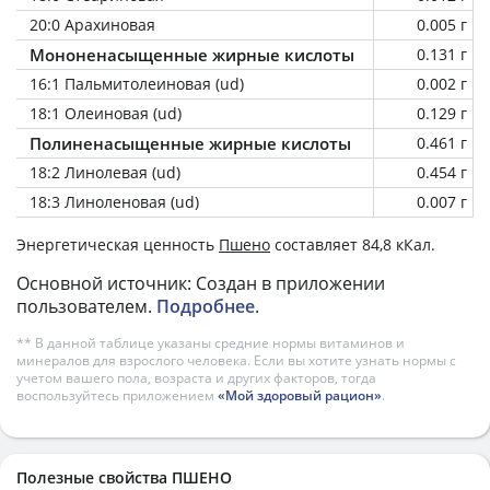
20:0 Арахиновая
0.005 г
Мононенасыщенные жирные кислоты
0.131 г
16:1 Пальмитолеиновая (ud)
0.002 г
18:1 Олеиновая (ud)
0.129 г
Полиненасыщенные жирные кислоты
0.461 г
18:2 Линолевая (ud)
0.454 г
18:3 Линоленовая (ud)
0.007 г
Энергетическая ценность
Пшено
составляет 84,8 кКал.
Основной источник: Создан в приложении
пользователем.
Подробнее
.
** В данной таблице указаны средние нормы витаминов и
минералов для взрослого человека. Если вы хотите узнать нормы с
учетом вашего пола, возраста и других факторов, тогда
воспользуйтесь приложением
«Мой здоровый рацион»
.
Полезные свойства ПШЕНО