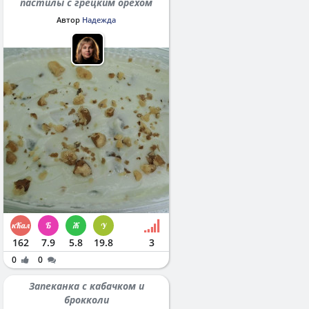
пастилы с грецким орехом
Автор
Надежда
162
7.9
5.8
19.8
3
0
0
Запеканка с кабачком и
брокколи