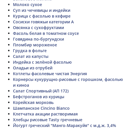
Молоко сухое
Суп из чечевицы и индейки
Курица с фасолью в кефире
Сосиски говяжьи категории А
Овсянка с сухофруктами
Фасоль белая в томатном соусе
Говядина по-бургундски
Пломбир мороженое
Грудка в фольге
Салат из капусты
Индейка с зелёной фасолью
Оладьи из отрубей
Котлеты фасолевые чистая Энергия
Корнерсы кукурущно-рисовые с горошком, фасолью
и киноа
Салат Спортивный (АП 172)
Бефстроганов из курицы
Корейская морковь
Шампанское Cincino Bianco
Клетчатка акации растворимая
Хлебцы рисовые Tasty гречневые
Йогурт греческий "Манго-Маракуйя" с м.д.ж. 3,4%