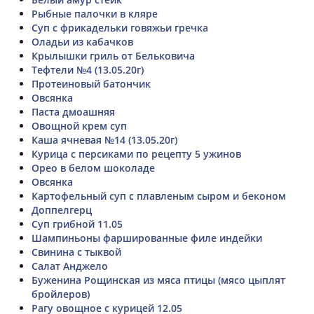
Рыбные палочки в кляре
Суп с фрикадельки говяжьи гречка
Оладьи из кабачков
Крылышки гриль от Бельковича
Тефтели №4 (13.05.20г)
Протеиновый батончик
Овсянка
Паста дмоашняя
Овощной крем суп
Каша ячневая №14 (13.05.20г)
Курица с персиками по рецепту 5 ужинов
Орео в белом шоколаде
Овсянка
Картофельный суп с плавленым сыром и беконом
Доппелгерц
Суп грибной 11.05
Шампиньоны фаршированные филе индейки
Свинина с тыквой
Салат Анджело
Буженина Рощинская из мяса птицы (мясо цыплят
бройлеров)
Рагу овощное с курицей 12.05