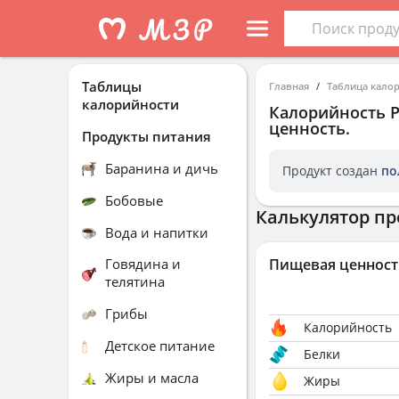
Таблицы
Главная
Таблица кало
калорийности
Калорийность
ценность.
Продукты питания
Баранина и дичь
Продукт создан
по
Бобовые
Калькулятор пр
Вода и напитки
Говядина и
Пищевая ценност
телятина
Грибы
Калорийность
Детское питание
Белки
Жиры и масла
Жиры