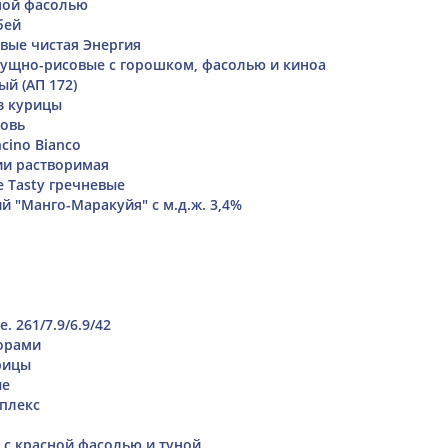
ной фасолью
бей
вые чистая Энергия
ущно-рисовые с горошком, фасолью и киноа
й (АП 172)
з курицы
ковь
cino Bianco
ии растворимая
 Tasty гречневые
й "Манго-Маракуйя" с м.д.ж. 3,4%
. 261/7.9/6.9/42
орами
рицы
ые
плекс
 с красной фасолью и туной