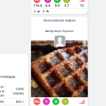
116.4
6.4
8.9
2.7
12
2
2
Бельгийские вафли
Автор
Море Перемен
глеводов,
 от
100%
ы в
нормы
кал
.9%
859 г