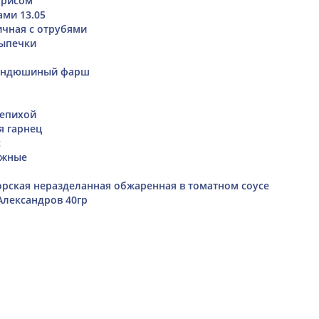
 рисом
ами 13.05
чная с отрубями
выпечки
+индюшиный фарш
лепихой
я гарнец
с
ожные
рская неразделанная обжаренная в томатном соусе
Александров 40гр