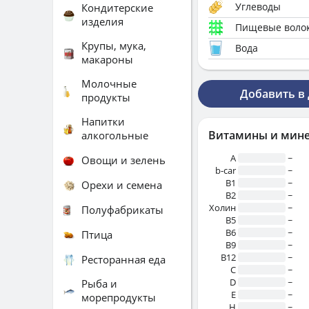
Углеводы
Кондитерские
изделия
Пищевые воло
Крупы, мука,
Вода
макароны
Молочные
Добавить в
продукты
Напитки
Витамины и мин
алкогольные
A
~
Овощи и зелень
b-car
~
В1
~
Орехи и семена
B2
~
Холин
~
Полуфабрикаты
B5
~
B6
~
Птица
B9
~
B12
~
Ресторанная еда
C
~
D
~
Рыба и
E
~
морепродукты
H
~