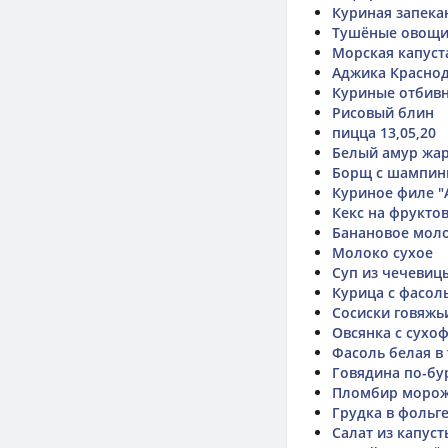
Куриная запека
Тушёные овощ
Морская капуст
Аджика Красно
Куриные отбив
Рисовый блин
пицца 13,05,20
Белый амур жа
Борщ с шампин
Куриное филе "
Кекс на фрукто
Банановое мол
Молоко сухое
Суп из чечевиц
Курица с фасол
Сосиски говяжь
Овсянка с сухо
Фасоль белая в
Говядина по-бу
Пломбир моро
Грудка в фольг
Салат из капуст