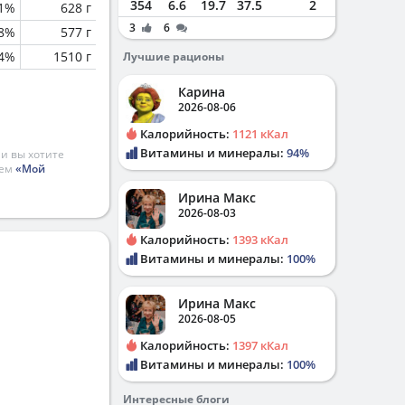
354
6.6
19.7
37.5
2
.1%
628 г
3
6
.8%
577 г
.4%
1510 г
Лучшие рационы
Карина
2026-08-06
Калорийность:
1121 кКал
Витамины и минералы:
94%
и вы хотите
ием
«Мой
Ирина Макс
2026-08-03
Калорийность:
1393 кКал
Витамины и минералы:
100%
Ирина Макс
2026-08-05
Калорийность:
1397 кКал
Витамины и минералы:
100%
Интересные блоги