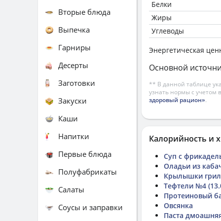
Белки
Вторые блюда
Жиры
Выпечка
Углеводы
Гарниры
Энергетическая цен
Десерты
Основной источни
Заготовки
** В данной таблице ук
узнать нормы с учетом 
Закуски
здоровый рацион»
.
Каши
Напитки
Калорийность и х
Первые блюда
Суп с фрикадел
Оладьи из каба
Полуфабрикаты
Крылышки грил
Тефтели №4 (13.
Салаты
Протеиновый б
Овсянка
Соусы и заправки
Паста дмоашня