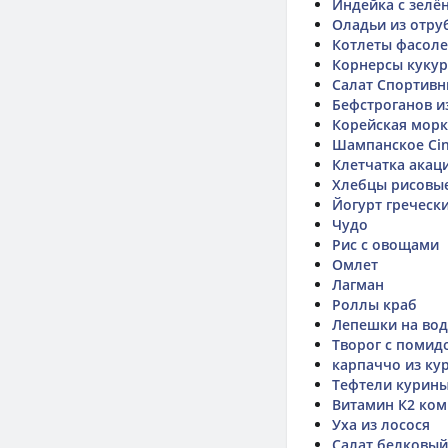
Индейка с зелё
Оладьи из отру
Котлеты фасоле
Корнерсы кукур
Салат Спортивны
Бефстроганов и
Корейская мор
Шампанское Cin
Клетчатка акац
Хлебцы рисовые
Йогурт гречески
Чудо
Рис с овощами
Омлет
Лагман
Роллы краб
Лепешки на воде
Творог с помид
карпаччо из ку
Тефтели курин
Витамин К2 ком
Уха из лосося
Салат белковый