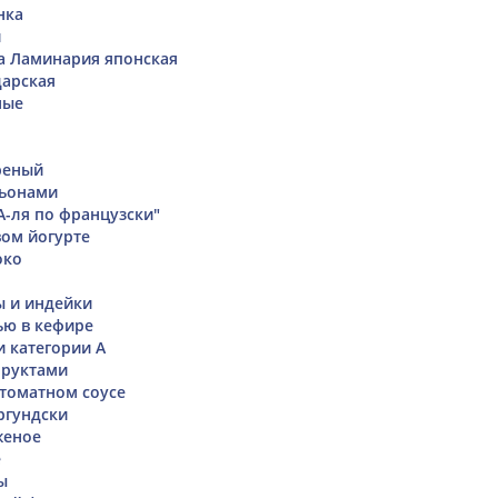
нка
и
а Ламинария японская
дарская
ные
реный
ьонами
А-ля по французски"
вом йогурте
око
ы и индейки
ью в кефире
и категории А
фруктами
 томатном соусе
ргундски
женое
е
ы