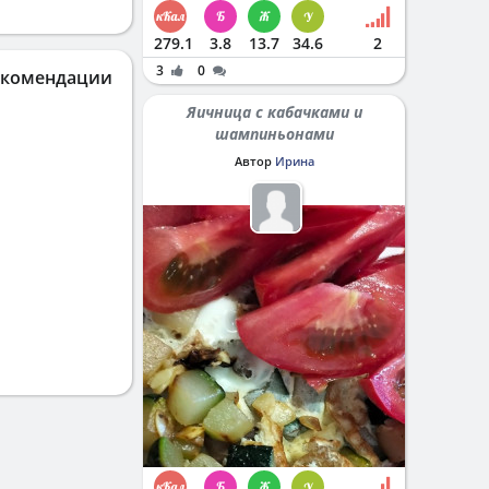
279.1
3.8
13.7
34.6
2
3
0
екомендации
Яичница с кабачками и
шампиньонами
Автор
Ирина