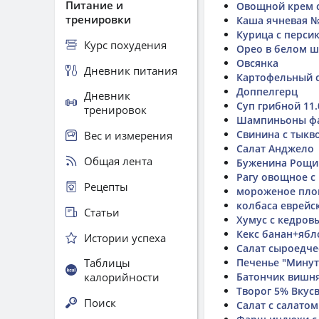
Питание и
Овощной крем 
тренировки
Каша ячневая №1
Курица с перси
Курс похудения
Орео в белом 
Овсянка
Дневник питания
Картофельный с
Доппелгерц
Дневник
Суп грибной 11.
тренировок
Шампиньоны фа
Свинина с тыкв
Вес и измерения
Салат Анджело
Общая лента
Буженина Рощин
Рагу овощное с 
Рецепты
мороженое плом
колбаса еврейс
Статьи
Хумус с кедро
Кекс банан+ябл
Истории успеха
Салат сыроедче
Таблицы
Печенье "Минутк
калорийности
Батончик вишня
Творог 5% Вкус
Поиск
Салат с салатом