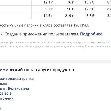
12.1 г
76 г
15.9%
8
9.7 г
56 г
17.3%
8
14.5 г
219 г
6.6%
3
ность
Рыбные палочки в кляре
составляет 196 кКал.
к: Создан в приложении пользователем.
Подробнее
.
азаны средние нормы витаминов и минералов для взрослого человека. Есл
вашего пола, возраста и других факторов, тогда воспользуйтесь приложен
имический состав других продуктов
ьки говяжьи гречка
чков
ь от Бельковича
05.20г)
атончик
я