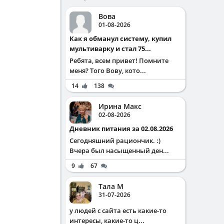
Вова
01-08-2026
Как я обманул систему, купил
мультиварку и стал 75...
Ребята, всем привет! Помните
меня? Того Вову, кото...
14
138
Ирина Макс
02-08-2026
Дневник питания за 02.08.2026
Сегодняшний рациончик. :)
Вчера был насыщенный ден...
9
67
Тала М
31-07-2026
у людей с сайта есть какие-то
интересы, какие-то ц...