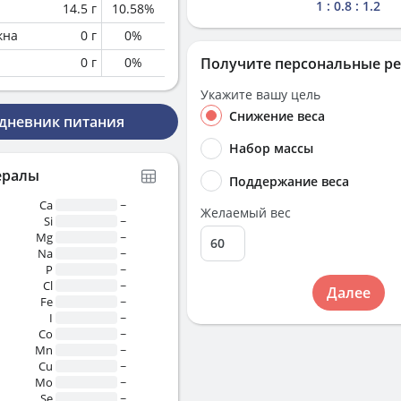
1 : 0.8 : 1.2
14.5
г
10.58
%
кна
0
г
0
%
0
г
0
%
Получите персональные р
Укажите вашу цель
Снижение веса
 дневник питания
Набор массы
ералы
Поддержание веса
Ca
~
Желаемый вес
Si
~
Mg
~
Na
~
P
~
Cl
~
Далее
Fe
~
I
~
Co
~
Mn
~
Cu
~
Mo
~
Se
~