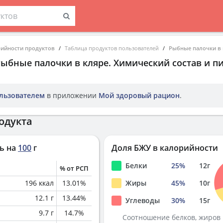
рийности продуктов
Таблица продуктов пользователей
Рыбные палочки в 
Рыбные палочки в кляре
. Химический состав и п
льзователем
в приложении
Мой здоровый рацион
.
одукта
ь на
100
г
Доля БЖУ в калорийности
Белки
25
%
12
г
% от РСП
196
ккал
13.01
%
Жиры
45
%
10
г
12.1
г
13.44
%
Углеводы
30
%
15
г
9.7
г
14.7
%
Соотношение белков, жиров 