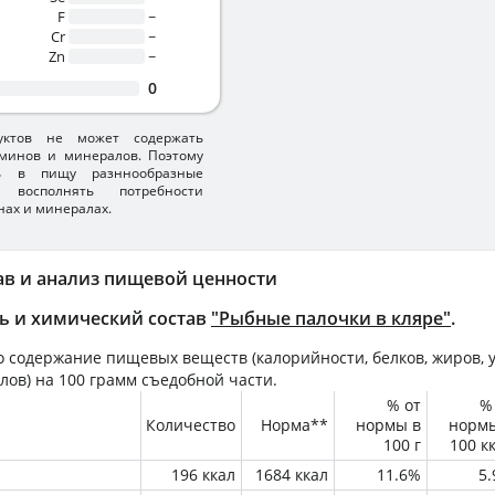
F
~
Cr
~
Zn
~
0
уктов не может содержать
минов и минералов. Поэтому
ть в пищу разннообразные
 восполнять потребности
нах и минералах.
ав и анализ пищевой ценности
ь и химический состав
"Рыбные палочки в кляре"
.
 содержание пищевых веществ (калорийности, белков, жиров, у
лов) на
100 грамм
съедобной части.
% от
%
Количество
Норма**
нормы в
норм
100 г
100 к
196 ккал
1684 ккал
11.6%
5