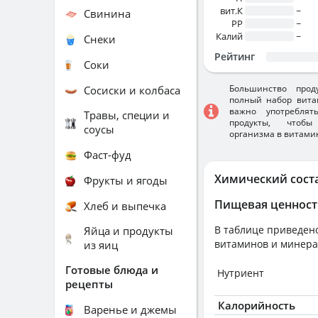
вит.К
~
Свинина
PP
~
Калий
~
Снеки
Рейтинг
Соки
Большинство прод
Сосиски и колбаса
полный набор вита
важно употребля
Травы, специи и
продукты, чтобы
соусы
организма в витами
Фаст-фуд
Химический сост
Фрукты и ягоды
Пищевая ценност
Хлеб и выпечка
В таблице приведено
Яйца и продукты
витаминов и минера
из яиц
Готовые блюда и
Нутриент
рецепты
Калорийность
Варенье и джемы