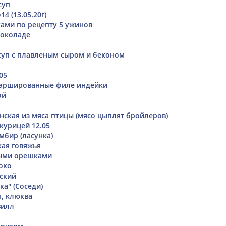
суп
4 (13.05.20г)
ками по рецепту 5 ужинов
шоколаде
уп с плавленым сыром и беконом
05
ршированные филе индейки
ой
ская из мяса птицы (мясо цыплят бройлеров)
курицей 12.05
бир (ласунка)
кая говяжья
выми орешками
око
ский
а" (Соседи)
, клюква
вилл