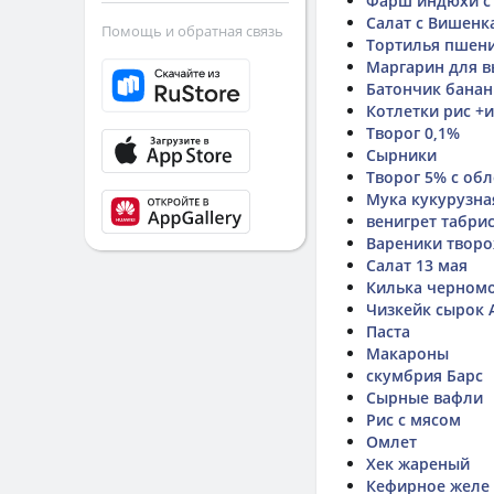
Фарш индюхи с
Салат с Вишенк
Помощь и обратная связь
Тортилья пшени
Маргарин для 
Батончик банан
Котлетки рис 
Творог 0,1%
Сырники
Творог 5% с об
Мука кукурузна
венигрет табри
Вареники твор
Салат 13 мая
Килька черномо
Чизкейк сырок 
Паста
Макароны
скумбрия Барс
Сырные вафли
Рис с мясом
Омлет
Хек жареный
Кефирное желе