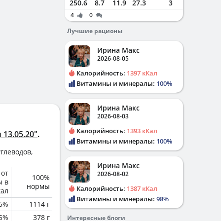
250.6
8.7
11.9
27.3
3
4
0
Лучшие рационы
Ирина Макс
2026-08-05
Калорийность:
1397 кКал
Витамины и минералы:
100%
Ирина Макс
2026-08-03
Калорийность:
1393 кКал
 13.05.20"
.
Витамины и минералы:
100%
глеводов,
Ирина Макс
 от
2026-08-02
100%
ы в
нормы
Калорийность:
1387 кКал
кал
Витамины и минералы:
98%
6%
1114 г
.5%
378 г
Интересные блоги