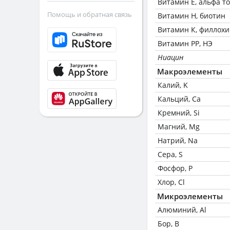
Витамин Е, альфа т
Помощь и обратная связь
Витамин Н, биотин
Витамин К, филлох
Витамин РР, НЭ
Ниацин
Макроэлементы
Калий, K
Кальций, Ca
Кремний, Si
Магний, Mg
Натрий, Na
Сера, S
Фосфор, P
Хлор, Cl
Микроэлементы
Алюминий, Al
Бор, B