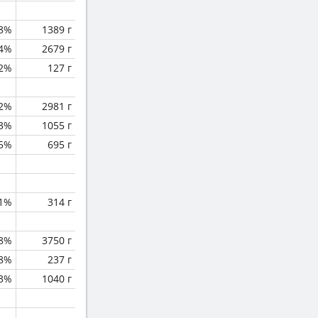
.8%
1389 г
.4%
2679 г
.2%
127 г
.2%
2981 г
.3%
1055 г
.5%
695 г
.1%
314 г
.8%
3750 г
8%
237 г
.3%
1040 г