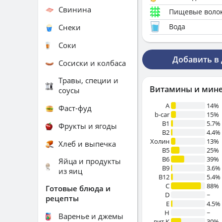
Свинина
Пищевые воло
Вода
Снеки
Соки
Добавить в
Сосиски и колбаса
Травы, специи и
Витамины и мин
соусы
A
14%
Фаст-фуд
b-car
15%
В1
5.7%
Фрукты и ягоды
B2
4.4%
Холин
13%
Хлеб и выпечка
B5
25%
B6
39%
Яйца и продукты
B9
3.6%
из яиц
B12
5.4%
C
88%
Готовые блюда и
D
~
рецепты
E
4.5%
H
~
Варенье и джемы
вит.К
30%