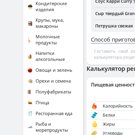
Соус Карри Curry 
Кондитерские
изделия
Сыр твердый Gran
Крупы, мука,
макароны
Петрушка свежая
Молочные
Способ пригото
продукты
Составить свой 
Напитки
калькулятора реце
алкогольные
Калькулятор ре
Овощи и зелень
Орехи и семена
Пищевая ценност
Полуфабрикаты
Птица
Калорийность
Ресторанная еда
Белки
Рыба и
Жиры
морепродукты
Углеводы