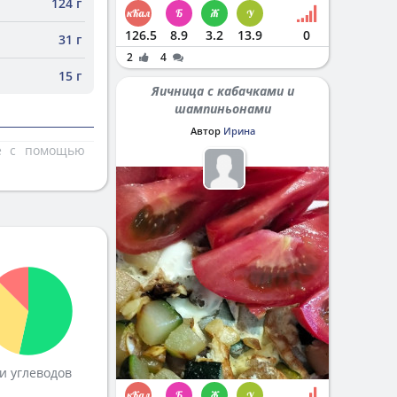
124 г
126.5
8.9
3.2
13.9
0
31 г
2
4
15 г
Яичница с кабачками и
шампиньонами
Автор
Ирина
те с помощью
и углеводов