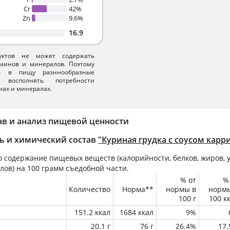
Cr
42%
Zn
9.6%
16.9
уктов не может содержать
минов и минералов. Поэтому
ть в пищу разннообразные
 восполнять потребности
нах и минералах.
ав и анализ пищевой ценности
ь и химический состав
"Куриная грудка с соусом карри
 содержание пищевых веществ (калорийности, белков, жиров, у
лов) на
100 грамм
съедобной части.
% от
%
Количество
Норма**
нормы в
норм
100 г
100 к
151.2 ккал
1684 ккал
9%
20.1 г
76 г
26.4%
17