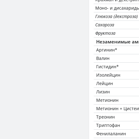
Моно- и дисахариды
Глюкоза (декстроза)
Сахароза
Фруктоза
Незаменимые ам
Аргинин*
Валин
Гистидин*
Изолейцин
Лейцин
Лизин
Метионин
Метионин + Цисте
Треонин
Триптофан
Фенилаланин