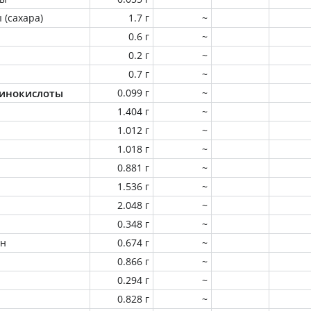
 (сахара)
1.7 г
~
0.6 г
~
0.2 г
~
0.7 г
~
инокислоты
0.099 г
~
1.404 г
~
1.012 г
~
1.018 г
~
0.881 г
~
1.536 г
~
2.048 г
~
0.348 г
~
ин
0.674 г
~
0.866 г
~
0.294 г
~
0.828 г
~