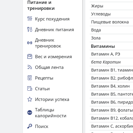
Питание и
Жиры
тренировки
Углеводы
Курс похудения
Пищевые волокна
Дневник питания
Вода
Зола
Дневник
тренировок
Витамины
Витамин А, РЭ
Вес и измерения
бета Каротин
Общая лента
Витамин В1, тиамин
Рецепты
Витамин В2, рибоф
Витамин В4, холин
Статьи
Витамин В5, пантот
Истории успеха
Витамин В6, пирид
Таблицы
Витамин В9, фолаты
калорийности
Витамин В12, кобал
Поиск
Витамин C, аскорби