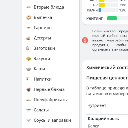
PP
31%
Вторые блюда
Калий
12%
Выпечка
Рейтинг
Гарниры
Большинство прод
полный набор вита
Десерты
важно употребля
продукты, чтобы
Заготовки
организма в витами
Закуски
Химический сост
Каши
Пищевая ценност
Напитки
В таблице приведено
Первые блюда
витаминов и минера
Полуфабрикаты
Нутриент
Салаты
Калорийность
Соусы и заправки
Белки