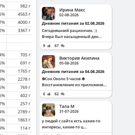
.7%
982 г
Ирина Макс
.5%
4563 г
02-08-2026
.7%
4000 г
Дневник питания за 02.08.2026
2%
3367 г
Сегодняшний рациончик. :)
Вчера был насыщенный ден...
9
67
.4%
705 г
Виктория Акилина
.6%
691 г
05-08-2026
.8%
1765 г
Дневник питания за 04.08.2026
❄️Сон Около 5 часов ❄️
.9%
2278 г
Восстановление из приложени...
.6%
769 г
6
62
.5%
402 г
.7%
257 г
Тала М
.4%
2789 г
31-07-2026
.6%
1863 г
у людей с сайта есть какие-то
интересы, какие-то ц...
.9%
114 г