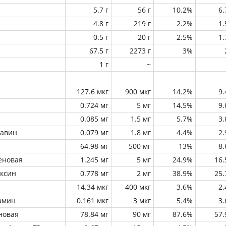
5.7 г
56 г
10.2%
6
4.8 г
219 г
2.2%
1
0.5 г
20 г
2.5%
1
67.5 г
2273 г
3%
1 г
~
127.6 мкг
900 мкг
14.2%
9
0.724 мг
5 мг
14.5%
9
0.085 мг
1.5 мг
5.7%
3
лавин
0.079 мг
1.8 мг
4.4%
2
64.98 мг
500 мг
13%
8
еновая
1.245 мг
5 мг
24.9%
16
оксин
0.778 мг
2 мг
38.9%
25
14.34 мкг
400 мкг
3.6%
2
амин
0.161 мкг
3 мкг
5.4%
3
новая
78.84 мг
90 мг
87.6%
57