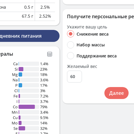
кна
0.5
г
2.5
%
67.5
г
2.52
%
Получите персональные р
Укажите вашу цель
Снижение веса
 дневник питания
Набор массы
ералы
Поддержание веса
Ca
1.4%
Желаемый вес
Si
23%
Mg
18%
Na
3.6%
P
17%
Cl
3%
Далее
Fe
7.2%
I
3.7%
Co
79%
Mn
3.4%
Cu
9.5%
Mo
14%
Se
32%
F
2.7%