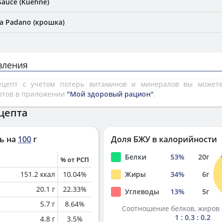
Sauce (Kuehne)
a Padano (крошка)
вления
рецепт с учетом потерь витаминов и минералов вы може
птов в приложении
"Мой здоровый рацион"
.
цепта
ь на
100
г
Доля БЖУ в калорийности
Белки
53
%
20
г
% от РСП
151.2
ккал
10.04
%
Жиры
34
%
6
г
20.1
г
22.33
%
Углеводы
13
%
5
г
5.7
г
8.64
%
Соотношение белков, жиров 
1 : 0.3 : 0.2
4.8
г
3.5
%