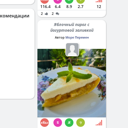
116.4
6.4
8.9
2.7
12
2
2
екомендации
Яблочный пирог с
йогуртовой заливкой
Автор
Море Перемен