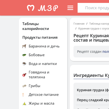
Таблицы
Главная
Таблица кало
калорийности
Куриная грудка с соусо
Рецепт
Куриная 
Продукты питания
состав и пищев
Баранина и дичь
Рецепт создан
пол
Бобовые
Вода и напитки
Говядина и
Ингредиенты Ку
телятина
Грибы
Куриная грудка (ф
Детское питание
Перец сладкий кр
Жиры и масла