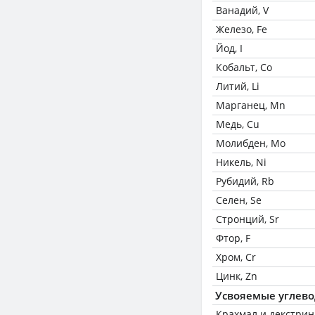
Ванадий, V
Железо, Fe
Йод, I
Кобальт, Co
Литий, Li
Марганец, Mn
Медь, Cu
Молибден, Mo
Никель, Ni
Рубидий, Rb
Селен, Se
Стронций, Sr
Фтор, F
Хром, Cr
Цинк, Zn
Усвояемые углев
Крахмал и декстри