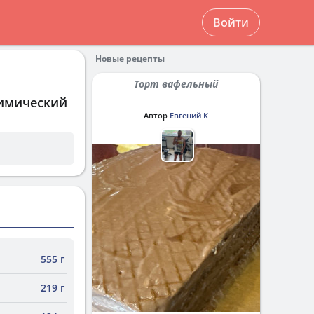
Войти
Новые рецепты
Торт вафельный
химический
Автор
Евгений К
555 г
219 г