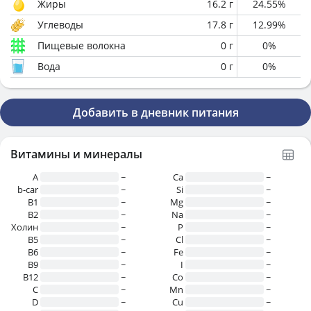
Жиры
16.2
г
24.55
%
Углеводы
17.8
г
12.99
%
Пищевые волокна
0
г
0
%
Вода
0
г
0
%
Добавить в дневник питания
Витамины и минералы
A
~
Ca
~
b-car
~
Si
~
В1
~
Mg
~
B2
~
Na
~
Холин
~
P
~
B5
~
Cl
~
B6
~
Fe
~
B9
~
I
~
B12
~
Co
~
C
~
Mn
~
D
~
Cu
~