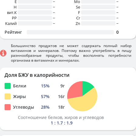
E
~
Mo
~
H
~
Se
~
вит.К
~
F
~
PP
~
Cr
~
Калий
~
Zn
~
Рейтинг
0
Большинство продуктов не может содержать полный набор
витаминов и минералов. Поэтому важно употреблять в пищу
разннообразные продукты, чтобы восполнять потребности
организма в витаминах и минералах.
Доля БЖУ в калорийности
Белки
15
%
9
г
Жиры
57
%
16
г
Углеводы
28
%
18
г
Соотношение белков, жиров и углеводов
1 : 1.7 : 1.9