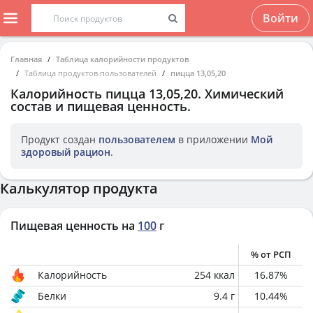
Войти
Главная
Таблица калорийности продуктов
Таблица продуктов пользователей
пицца 13,05,20
Калорийность
пицца 13,05,20
. Химический
состав и пищевая ценность.
Продукт создан
пользователем
в приложении
Мой
здоровый рацион
.
Калькулятор продукта
Пищевая ценность на
100
г
% от РСП
Калорийность
254
ккал
16.87
%
Белки
9.4
г
10.44
%