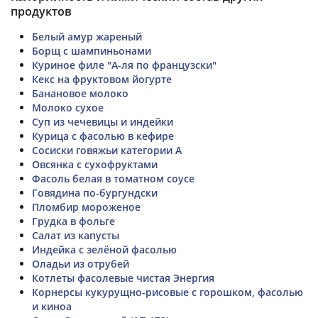
продуктов
Белый амур жареный
Борщ с шампиньонами
Куриное филе "А-ля по французски"
Кекс на фруктовом йогурте
Банановое молоко
Молоко сухое
Суп из чечевицы и индейки
Курица с фасолью в кефире
Сосиски говяжьи категории А
Овсянка с сухофруктами
Фасоль белая в томатном соусе
Говядина по-бургундски
Пломбир мороженое
Грудка в фольге
Салат из капусты
Индейка с зелёной фасолью
Оладьи из отрубей
Котлеты фасолевые чистая Энергия
Корнерсы кукурущно-рисовые с горошком, фасолью
и киноа