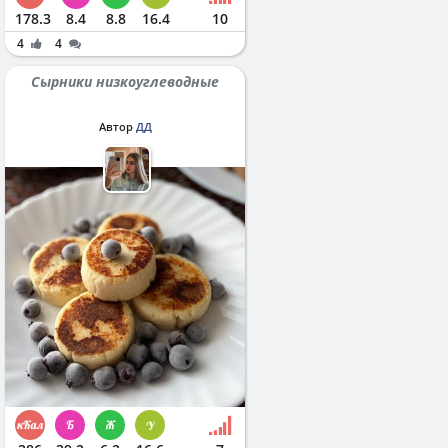
178.3
8.4
8.8
16.4
10
4
4
Сырники низкоуглеводные
Автор
ДД