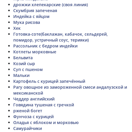
дрожжи хлепекарские (своя линия)
Скумбрия запеченая
Индейка с яйцом
Мука рисова
Хек
Готовка-соте(баклажан, кабачок, сельдерей,
помидор, устричный соус, терияки)
Рассольник с бедром индейки
Котлеты морковные
Бельвита
Козий сыр
Суп с пшеном
Мальки
Картофель с курицей запечённый
Рагу овощное из замороженной смеси андалузской и
мексиканской
Чеддер английский
Говядина тушеная с гречкой
рженой богет
Фунчоза с курицей
Оладья с яблоком и морковью
Самурайчики