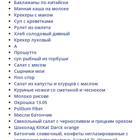
Баклажаны по-китайски
Манная каша на молоке
Крекеры с маком
Суп с креветками
Рулет из омлета
Хлеб солодовый дивный
Крекер луковый
А
Прошутто
суп рыбный из горбуши
Салат с мясом
Сырники мои
Finn crisp
Салат из капусты и огурцов с маслом
Куриные ножки со сметаной и чесноком
Молоко рисове
Окрошка 13.05
Psillium Fiber
Мюсли батончик
Свекольный салат с черносливом и грецким орехом
Шоколад KitKat Darck orange
Батончик сливочный, конфеты неглазированные с
корпусами типа пралине, 1шт=14,7г, (Невский