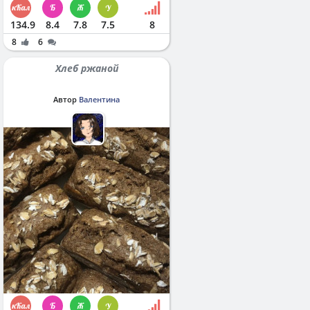
134.9
8.4
7.8
7.5
8
8
6
Хлеб ржаной
Автор
Валентина