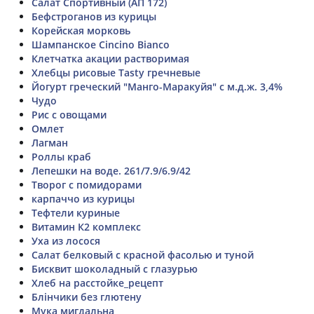
Салат Спортивный (АП 172)
Бефстроганов из курицы
Корейская морковь
Шампанское Cincino Bianco
Клетчатка акации растворимая
Хлебцы рисовые Tasty гречневые
Йогурт греческий "Манго-Маракуйя" с м.д.ж. 3,4%
Чудо
Рис с овощами
Омлет
Лагман
Роллы краб
Лепешки на воде. 261/7.9/6.9/42
Творог с помидорами
карпаччо из курицы
Тефтели куриные
Витамин К2 комплекс
Уха из лосося
Салат белковый с красной фасолью и туной
Бисквит шоколадный с глазурью
Хлеб на расстойке_рецепт
Блінчики без глютену
Мука мигдальна