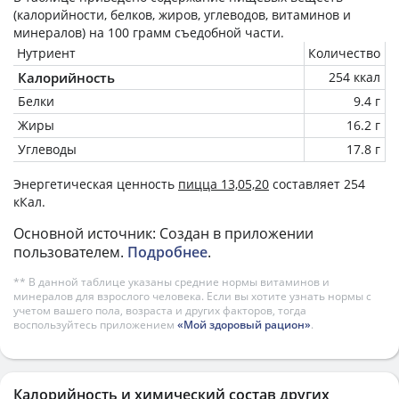
(калорийности, белков, жиров, углеводов, витаминов и
минералов) на
100 грамм
съедобной части.
Нутриент
Количество
Калорийность
254 ккал
Белки
9.4 г
Жиры
16.2 г
Углеводы
17.8 г
Энергетическая ценность
пицца 13,05,20
составляет 254
кКал.
Основной источник: Создан в приложении
пользователем.
Подробнее
.
** В данной таблице указаны средние нормы витаминов и
минералов для взрослого человека. Если вы хотите узнать нормы с
учетом вашего пола, возраста и других факторов, тогда
воспользуйтесь приложением
«Мой здоровый рацион»
.
Калорийность и химический состав других