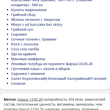
кондитер) - 500 кк
Купаты индюшиные
Грибной сбор
Яблоко печеное с творогом
Mięso z ud kurczaka bez skóry
Грибной суп
Сырники
Сочные голени с травами
Ролл с лососем
Coca cola vanilla
Щи из щавеля
Маковые маффины
Ленивые голубцы из куриного фарша 23.05.20
Гречневая каша с луком и яйцом
Сырники с изюмом
Салат Королевский)) белковый! Калорийный!!! (копия)
Сосиски
Метки:
пицца 13,05,20
калорийность 254 кКал, химический
состав, питательная ценность, витамины, минералы, чем
полезен пицца 13,05,20, калории, нутриенты, полезные