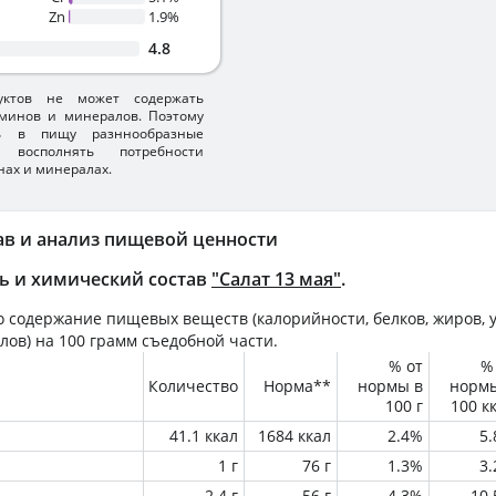
Zn
1.9%
4.8
уктов не может содержать
минов и минералов. Поэтому
ть в пищу разннообразные
 восполнять потребности
нах и минералах.
ав и анализ пищевой ценности
ь и химический состав
"Салат 13 мая"
.
 содержание пищевых веществ (калорийности, белков, жиров, у
лов) на
100 грамм
съедобной части.
% от
%
Количество
Норма**
нормы в
норм
100 г
100 к
41.1 ккал
1684 ккал
2.4%
5
1 г
76 г
1.3%
3
2.4 г
56 г
4.3%
10