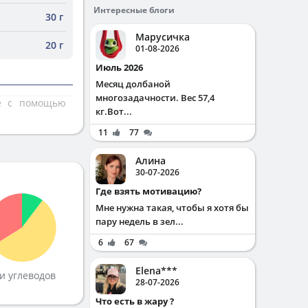
Интересные блоги
30 г
Марусичка
20 г
01-08-2026
Июль 2026
Месяц долбаной
многозадачности. Вес 57,4
те с помощью
кг.Вот...
11
77
Алина
30-07-2026
Где взять мотивацию?
Мне нужна такая, чтобы я хотя бы
пару недель в зел...
6
67
Elena***
и углеводов
28-07-2026
Что есть в жару ?