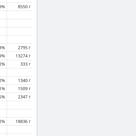
.9%
8550 г
.8%
2795 г
.9%
13274 г
.2%
333 г
.2%
1340 г
.1%
1509 г
.5%
2347 г
.2%
18836 г