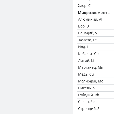
Хлор, Cl
Микроэлементы
Алюминий, Al
Бор, B
Ванадий, V
Железо, Fe
Йод, I
Кобальт, Co
Литий, Li
Марганец, Mn
Медь, Cu
Молибден, Mo
Никель, Ni
Рубидий, Rb
Селен, Se
Стронций, Sr