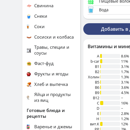
Пищевые воло
Свинина
Вода
Снеки
Соки
Добавить в
Сосиски и колбаса
Витамины и мин
Травы, специи и
соусы
A
8.6%
b-car
11%
Фаст-фуд
В1
3.1%
B2
1.7%
Фрукты и ягоды
Холин
1.3%
B5
3.1%
Хлеб и выпечка
B6
3.6%
B9
4.5%
Яйца и продукты
B12
~
из яиц
C
16%
D
~
Готовые блюда и
E
2.8%
рецепты
H
1.2%
вит.К
12%
Варенье и джемы
PP
2%