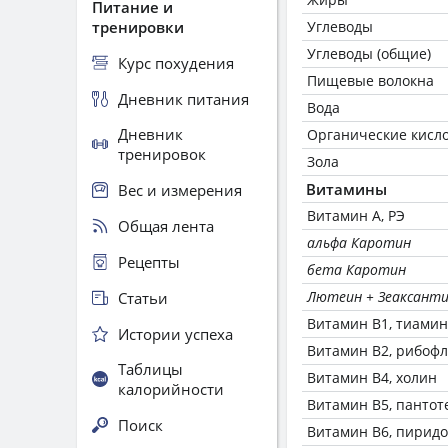
Питание и
тренировки
Углеводы
Углеводы (общие)
Курс похудения
Пищевые волокна
Дневник питания
Вода
Дневник
Органические кисл
тренировок
Зола
Витамины
Вес и измерения
Витамин А, РЭ
Общая лента
альфа Каротин
Рецепты
бета Каротин
Лютеин + Зеаксант
Статьи
Витамин В1, тиамин
Истории успеха
Витамин В2, рибоф
Таблицы
Витамин В4, холин
калорийности
Витамин В5, пантот
Поиск
Витамин В6, пирид