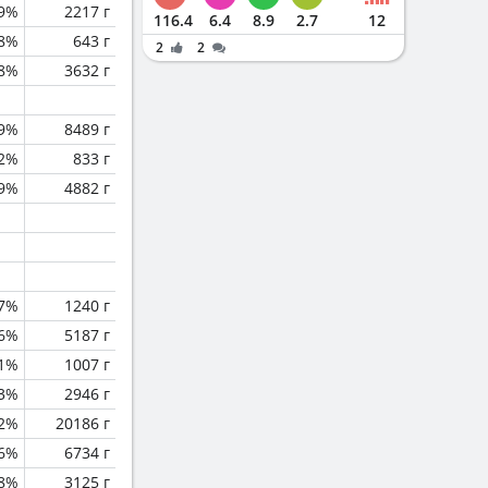
.9%
2217 г
116.4
6.4
8.9
2.7
12
8%
643 г
2
2
.8%
3632 г
.9%
8489 г
.2%
833 г
.9%
4882 г
.7%
1240 г
.6%
5187 г
.1%
1007 г
.3%
2946 г
.2%
20186 г
.6%
6734 г
.8%
3125 г