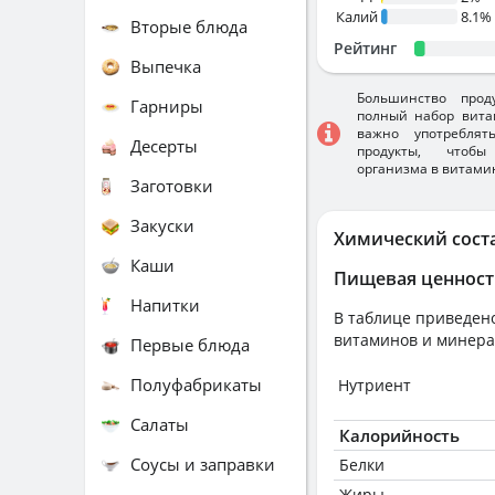
Калий
8.1%
Вторые блюда
Рейтинг
Выпечка
Большинство прод
Гарниры
полный набор вита
важно употребля
Десерты
продукты, чтобы
организма в витами
Заготовки
Закуски
Химический сост
Каши
Пищевая ценност
Напитки
В таблице приведено
витаминов и минера
Первые блюда
Полуфабрикаты
Нутриент
Салаты
Калорийность
Соусы и заправки
Белки
Жиры