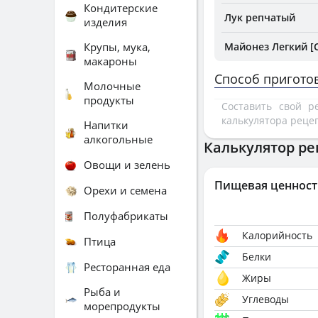
Кондитерские
Лук репчатый
изделия
Крупы, мука,
Майонез Легкий [
макароны
Способ пригото
Молочные
продукты
Составить свой 
калькулятора реце
Напитки
алкогольные
Калькулятор ре
Овощи и зелень
Пищевая ценност
Орехи и семена
Полуфабрикаты
Калорийность
Птица
Белки
Ресторанная еда
Жиры
Рыба и
Углеводы
морепродукты