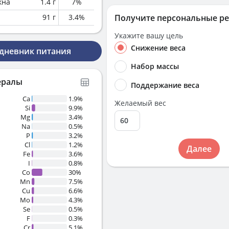
кна
1.4
г
7
%
91
г
3.4
%
Получите персональные р
Укажите вашу цель
Снижение веса
 дневник питания
Набор массы
ералы
Поддержание веса
Ca
1.9%
Желаемый вес
Si
9.9%
Mg
3.4%
Na
0.5%
P
3.2%
Cl
1.2%
Далее
Fe
3.6%
I
0.8%
Co
30%
Mn
7.5%
Cu
6.6%
Mo
4.3%
Se
0.5%
F
0.3%
Cr
5.1%