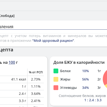
Слобода]
вления
рецепт с учетом потерь витаминов и минералов вы може
птов в приложении
"Мой здоровый рацион"
.
цепта
ь на
100
г
Доля БЖУ в калорийности
Белки
10
%
1
г
% от РСП
41.1
ккал
2.73
%
Жиры
56
%
2
г
1
г
1.11
%
Углеводы
34
%
3
г
2.4
г
3.64
%
Соотношение белков, жиров 
1 : 2.4 : 3.3
3.3
г
2.41
%