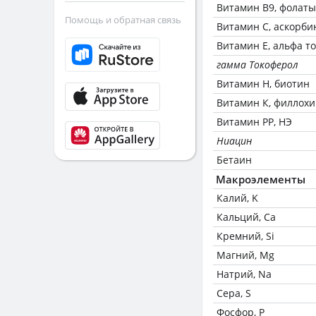
Витамин В9, фолаты
Помощь и обратная связь
Витамин C, аскорби
Витамин Е, альфа т
гамма Токоферол
Витамин Н, биотин
Витамин К, филлох
Витамин РР, НЭ
Ниацин
Бетаин
Макроэлементы
Калий, K
Кальций, Ca
Кремний, Si
Магний, Mg
Натрий, Na
Сера, S
Фосфор, P