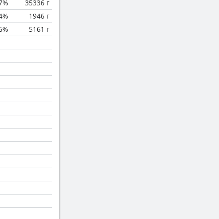
.7%
35336 г
.4%
1946 г
.6%
5161 г