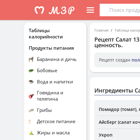
Таблицы
Главная
Таблица кало
калорийности
Рецепт
Салат 13
ценность.
Продукты питания
Баранина и дичь
Рецепт создан
пол
Бобовые
Вода и напитки
Ингредиенты Са
Говядина и
телятина
Помидор (томат),
Грибы
Детское питание
Айсберг (салат ко
Жиры и масла
Укроп