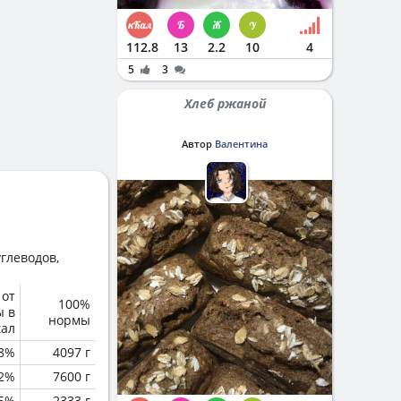
112.8
13
2.2
10
4
5
3
Хлеб ржаной
Автор
Валентина
глеводов,
 от
100%
ы в
нормы
кал
.8%
4097 г
.2%
7600 г
.5%
2333 г