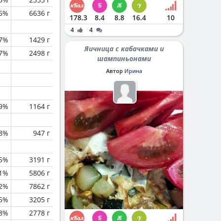
.6%
6636 г
178.3
8.4
8.8
16.4
10
4
4
7%
1429 г
Яичница с кабачками и
.7%
2498 г
шампиньонами
Автор
Ирина
.9%
1164 г
.8%
947 г
.5%
3191 г
.1%
5806 г
.2%
7862 г
.5%
3205 г
.8%
2778 г