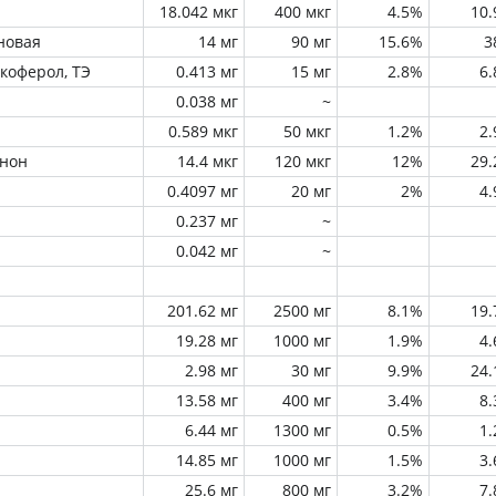
18.042 мкг
400 мкг
4.5%
10
новая
14 мг
90 мг
15.6%
3
окоферол, ТЭ
0.413 мг
15 мг
2.8%
6
0.038 мг
~
0.589 мкг
50 мкг
1.2%
2
инон
14.4 мкг
120 мкг
12%
29
0.4097 мг
20 мг
2%
4
0.237 мг
~
0.042 мг
~
201.62 мг
2500 мг
8.1%
19
19.28 мг
1000 мг
1.9%
4
2.98 мг
30 мг
9.9%
24
13.58 мг
400 мг
3.4%
8
6.44 мг
1300 мг
0.5%
1
14.85 мг
1000 мг
1.5%
3
25.6 мг
800 мг
3.2%
7