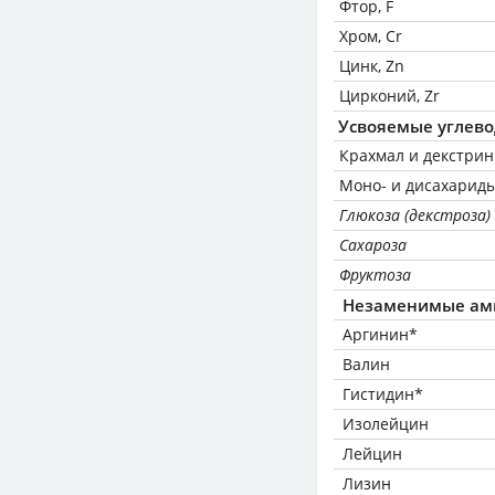
Фтор, F
Хром, Cr
Цинк, Zn
Цирконий, Zr
Усвояемые углев
Крахмал и декстри
Моно- и дисахариды
Глюкоза (декстроза)
Сахароза
Фруктоза
Незаменимые ам
Аргинин*
Валин
Гистидин*
Изолейцин
Лейцин
Лизин