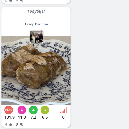
2
4
Голубцы
Автор
Darinika
131.9
11.3
7.2
6.5
0
4
3