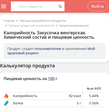
Войти
Главная
Таблица калорийности продуктов
Таблица продуктов пользователей
Закусочка венгерская
Калорийность
Закусочка венгерская
.
Химический состав и пищевая ценность.
Продукт создан
пользователем
в приложении
Мой
здоровый рацион
.
Калькулятор продукта
Пищевая ценность на
100
г
% от РСП
Калорийность
82
ккал
5.44
%
Белки
5
г
5.56
%