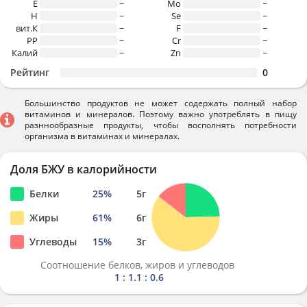
E
~
Mo
~
H
~
Se
~
вит.К
~
F
~
PP
~
Cr
~
Калий
~
Zn
~
Рейтинг
0
Большинство продуктов не может содержать полный набор
витаминов и минералов. Поэтому важно употреблять в пищу
разннообразные продукты, чтобы восполнять потребности
организма в витаминах и минералах.
Доля БЖУ в калорийности
Белки
25
%
5
г
Жиры
61
%
6
г
Углеводы
15
%
3
г
Соотношение белков, жиров и углеводов
1 : 1.1 : 0.6