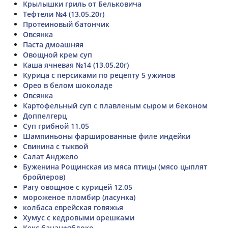
Крылышки гриль от Бельковича
Тефтели №4 (13.05.20г)
Протеиновый батончик
Овсянка
Паста дмоашняя
Овощной крем суп
Каша ячневая №14 (13.05.20г)
Курица с персиками по рецепту 5 ужинов
Орео в белом шоколаде
Овсянка
Картофельный суп с плавленым сыром и беконом
Доппелгерц
Суп грибной 11.05
Шампиньоны фаршированные филе индейки
Свинина с тыквой
Салат Анджело
Буженина Рощинская из мяса птицы (мясо цыплят
бройлеров)
Рагу овощное с курицей 12.05
мороженое пломбир (ласунка)
колбаса еврейская говяжья
Хумус с кедровыми орешками
Кекс банан+яблоко