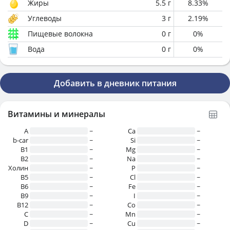
Жиры
5.5
г
8.33
%
Углеводы
3
г
2.19
%
Пищевые волокна
0
г
0
%
Вода
0
г
0
%
Добавить в дневник питания
Витамины и минералы
A
~
Ca
~
b-car
~
Si
~
В1
~
Mg
~
B2
~
Na
~
Холин
~
P
~
B5
~
Cl
~
B6
~
Fe
~
B9
~
I
~
B12
~
Co
~
C
~
Mn
~
D
~
Cu
~