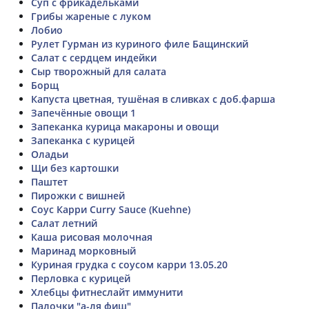
Суп с фрикадельками
Грибы жареные с луком
Лобио
Рулет Гурман из куриного филе Бащинский
Салат с сердцем индейки
Сыр творожный для салата
Борщ
Капуста цветная, тушёная в сливках с доб.фарша
Запечённые овощи 1
Запеканка курица макароны и овощи
Запеканка с курицей
Оладьи
Щи без картошки
Паштет
Пирожки с вишней
Соус Карри Curry Sauce (Kuehne)
Салат летний
Каша рисовая молочная
Маринад морковный
Куриная грудка с соусом карри 13.05.20
Перловка с курицей
Хлебцы фитнеслайт иммунити
Палочки "а-ля фиш"