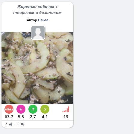
Жареный кабачок с
творогом и базиликом
Автор
Ольга
63.7
5.5
2.7
4.1
13
2
3