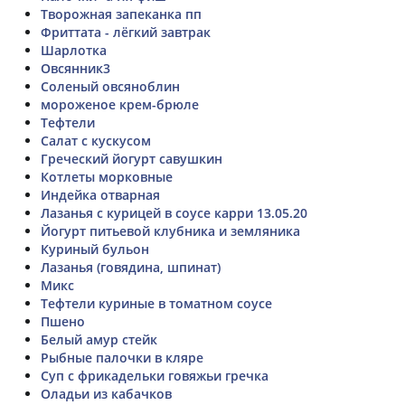
Творожная запеканка пп
Фриттата - лёгкий завтрак
Шарлотка
Овсянник3
Соленый овсяноблин
мороженое крем-брюле
Тефтели
Салат с кускусом
Греческий йогурт савушкин
Котлеты морковные
Индейка отварная
Лазанья с курицей в соусе карри 13.05.20
Йогурт питьевой клубника и земляника
Куриный бульон
Лазанья (говядина, шпинат)
Микс
Тефтели куриные в томатном соусе
Пшено
Белый амур стейк
Рыбные палочки в кляре
Суп с фрикадельки говяжьи гречка
Оладьи из кабачков