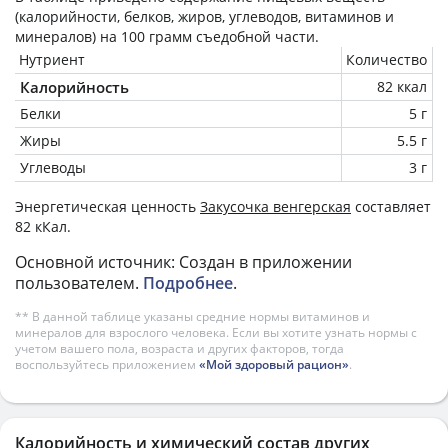
(калорийности, белков, жиров, углеводов, витаминов и
минералов) на
100 грамм
съедобной части.
Нутриент
Количество
Калорийность
82 ккал
Белки
5 г
Жиры
5.5 г
Углеводы
3 г
Энергетическая ценность
Закусочка венгерская
составляет
82 кКал.
Основной источник: Создан в приложении
пользователем.
Подробнее
.
** В данной таблице указаны средние нормы витаминов и
минералов для взрослого человека. Если вы хотите узнать нормы с
учетом вашего пола, возраста и других факторов, тогда
воспользуйтесь приложением
«Мой здоровый рацион»
.
Калорийность и химический состав других