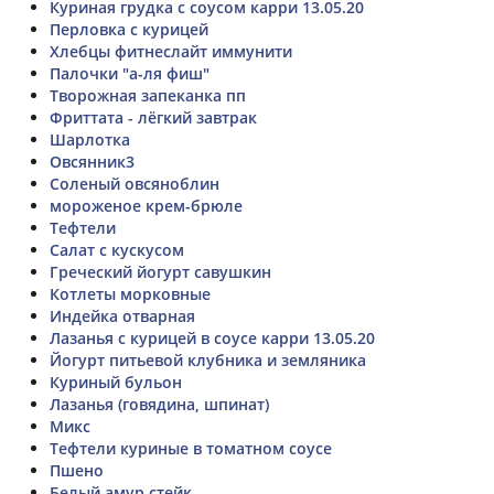
Куриная грудка с соусом карри 13.05.20
Перловка с курицей
Хлебцы фитнеслайт иммунити
Палочки "а-ля фиш"
Творожная запеканка пп
Фриттата - лёгкий завтрак
Шарлотка
Овсянник3
Соленый овсяноблин
мороженое крем-брюле
Тефтели
Салат с кускусом
Греческий йогурт савушкин
Котлеты морковные
Индейка отварная
Лазанья с курицей в соусе карри 13.05.20
Йогурт питьевой клубника и земляника
Куриный бульон
Лазанья (говядина, шпинат)
Микс
Тефтели куриные в томатном соусе
Пшено
Белый амур стейк