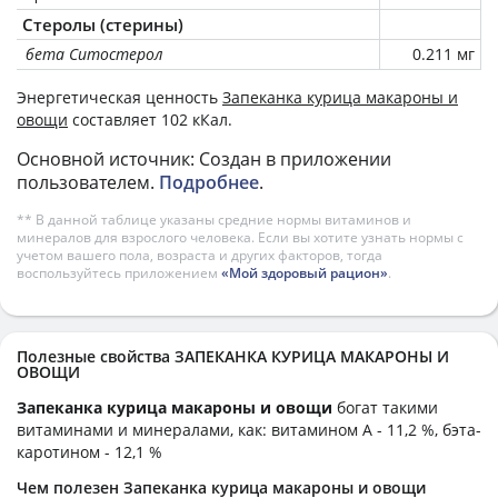
Стеролы (стерины)
бета Ситостерол
0.211 мг
Энергетическая ценность
Запеканка курица макароны и
овощи
составляет 102 кКал.
Основной источник: Создан в приложении
пользователем.
Подробнее
.
** В данной таблице указаны средние нормы витаминов и
минералов для взрослого человека. Если вы хотите узнать нормы с
учетом вашего пола, возраста и других факторов, тогда
воспользуйтесь приложением
«Мой здоровый рацион»
.
Полезные свойства ЗАПЕКАНКА КУРИЦА МАКАРОНЫ И
ОВОЩИ
Запеканка курица макароны и овощи
богат такими
витаминами и минералами, как: витамином А - 11,2 %, бэта-
каротином - 12,1 %
Чем полезен Запеканка курица макароны и овощи