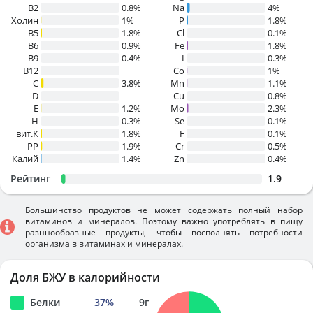
B2
0.8%
Na
4%
Холин
1%
P
1.8%
B5
1.8%
Cl
0.1%
B6
0.9%
Fe
1.8%
B9
0.4%
I
0.3%
B12
~
Co
1%
C
3.8%
Mn
1.1%
D
~
Cu
0.8%
E
1.2%
Mo
2.3%
H
0.3%
Se
0.1%
вит.К
1.8%
F
0.1%
PP
1.9%
Cr
0.5%
Калий
1.4%
Zn
0.4%
Рейтинг
1.9
Большинство продуктов не может содержать полный набор
витаминов и минералов. Поэтому важно употреблять в пищу
разннообразные продукты, чтобы восполнять потребности
организма в витаминах и минералах.
Доля БЖУ в калорийности
Белки
37
%
9
г