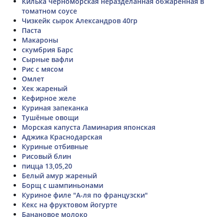
Килька черноморская неразделанная обжаренная в
томатном соусе
Чизкейк сырок Александров 40гр
Паста
Макароны
скумбрия Барс
Сырные вафли
Рис с мясом
Омлет
Хек жареный
Кефирное желе
Куриная запеканка
Тушёные овощи
Морская капуста Ламинария японская
Аджика Краснодарская
Куриные отбивные
Рисовый блин
пицца 13,05,20
Белый амур жареный
Борщ с шампиньонами
Куриное филе "А-ля по французски"
Кекс на фруктовом йогурте
Банановое молоко