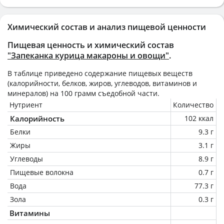
Химический состав и анализ пищевой ценности
Пищевая ценность и химический состав
"Запеканка курица макароны и овощи"
.
В таблице приведено содержание пищевых веществ
(калорийности, белков, жиров, углеводов, витаминов и
минералов) на
100 грамм
съедобной части.
Нутриент
Количество
Калорийность
102 ккал
Белки
9.3 г
Жиры
3.1 г
Углеводы
8.9 г
Пищевые волокна
0.7 г
Вода
77.3 г
Зола
0.3 г
Витамины