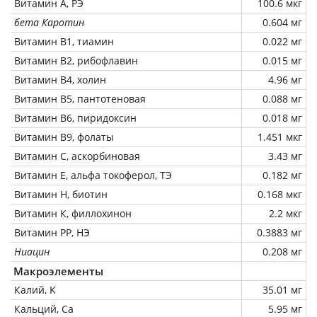
Витамин А, РЭ
100.6 мкг
бета Каротин
0.604 мг
Витамин В1, тиамин
0.022 мг
Витамин В2, рибофлавин
0.015 мг
Витамин В4, холин
4.96 мг
Витамин В5, пантотеновая
0.088 мг
Витамин В6, пиридоксин
0.018 мг
Витамин В9, фолаты
1.451 мкг
Витамин C, аскорбиновая
3.43 мг
Витамин Е, альфа токоферол, ТЭ
0.182 мг
Витамин Н, биотин
0.168 мкг
Витамин К, филлохинон
2.2 мкг
Витамин РР, НЭ
0.3883 мг
Ниацин
0.208 мг
Макроэлементы
Калий, K
35.01 мг
Кальций, Ca
5.95 мг