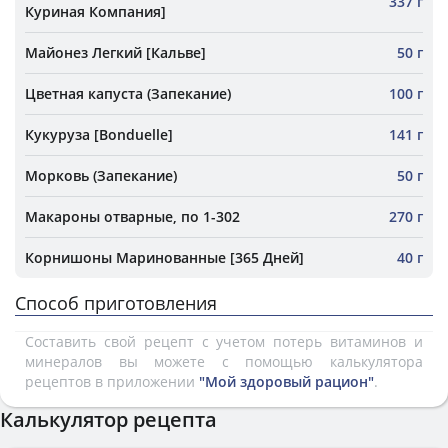
337 г
Куриная Компания]
Майонез Легкий [Кальве]
50 г
Цветная капуста (Запекание)
100 г
Кукуруза [Bonduelle]
141 г
Морковь (Запекание)
50 г
Макароны отварные, по 1-302
270 г
Корнишоны Маринованные [365 Дней]
40 г
Способ приготовления
Составить свой рецепт с учетом потерь витаминов и
минералов вы можете с помощью калькулятора
рецептов в приложении
"Мой здоровый рацион"
.
Калькулятор рецепта