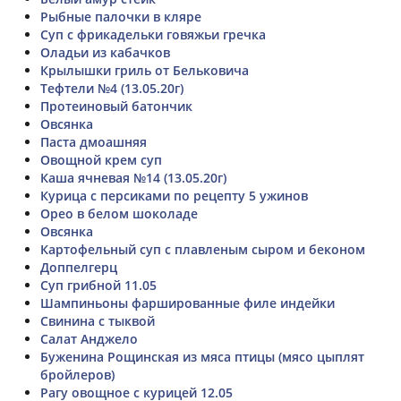
Рыбные палочки в кляре
Суп с фрикадельки говяжьи гречка
Оладьи из кабачков
Крылышки гриль от Бельковича
Тефтели №4 (13.05.20г)
Протеиновый батончик
Овсянка
Паста дмоашняя
Овощной крем суп
Каша ячневая №14 (13.05.20г)
Курица с персиками по рецепту 5 ужинов
Орео в белом шоколаде
Овсянка
Картофельный суп с плавленым сыром и беконом
Доппелгерц
Суп грибной 11.05
Шампиньоны фаршированные филе индейки
Свинина с тыквой
Салат Анджело
Буженина Рощинская из мяса птицы (мясо цыплят
бройлеров)
Рагу овощное с курицей 12.05