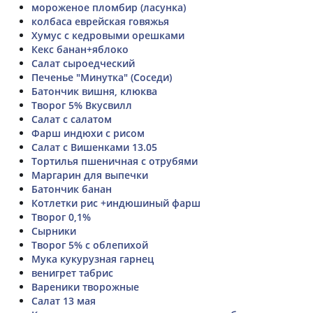
мороженое пломбир (ласунка)
колбаса еврейская говяжья
Хумус с кедровыми орешками
Кекс банан+яблоко
Салат сыроедческий
Печенье "Минутка" (Соседи)
Батончик вишня, клюква
Творог 5% Вкусвилл
Салат с салатом
Фарш индюхи с рисом
Салат с Вишенками 13.05
Тортилья пшеничная с отрубями
Маргарин для выпечки
Батончик банан
Котлетки рис +индюшиный фарш
Творог 0,1%
Сырники
Творог 5% с облепихой
Мука кукурузная гарнец
венигрет табрис
Вареники творожные
Салат 13 мая