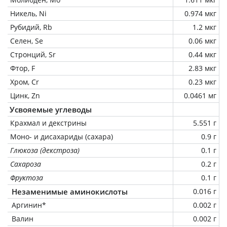
Никель, Ni
0.974 мкг
Рубидий, Rb
1.2 мкг
Селен, Se
0.06 мкг
Стронций, Sr
0.44 мкг
Фтор, F
2.83 мкг
Хром, Cr
0.23 мкг
Цинк, Zn
0.0461 мг
Усвояемые углеводы
Крахмал и декстрины
5.551 г
Моно- и дисахариды (сахара)
0.9 г
Глюкоза (декстроза)
0.1 г
Сахароза
0.2 г
Фруктоза
0.1 г
Незаменимые аминокислоты
0.016 г
Аргинин*
0.002 г
Валин
0.002 г