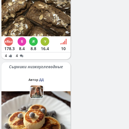
178.3
8.4
8.8
16.4
10
4
4
Сырники низкоуглеводные
Автор
ДД