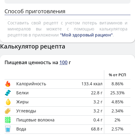
Способ приготовления
Составить свой рецепт с учетом потерь витаминов и
минералов вы можете с помощью калькулятора
рецептов в приложении
"Мой здоровый рацион"
.
Калькулятор рецепта
Пищевая ценность на
100
г
% от РСП
Калорийность
133.4
ккал
8.86
%
Белки
22.8
г
25.33
%
Жиры
3.2
г
4.85
%
Углеводы
3.2
г
2.34
%
Пищевые волокна
0.4
г
2
%
Вода
68.8
г
2.57
%