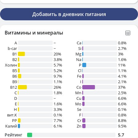
Добавить в дневник питания
Витамины и минералы
A
~
Ca
0.8%
b-car
~
Si
2.7%
В1
20%
Mg
3%
B2
3.8%
Na
1.6%
Холин
5.7%
P
11%
B5
5.2%
Cl
1.1%
B6
9.7%
Fe
4.1%
B9
1.1%
I
2.1%
B12
26%
Co
37%
C
1.8%
Mn
2.5%
D
~
Cu
6.6%
E
1.6%
Mo
6.6%
H
3.3%
Se
0.1%
вит.К
0.1%
F
0.8%
PP
7.7%
Cr
8.8%
Калий
6.1%
Zn
9.5%
Рейтинг
5.7