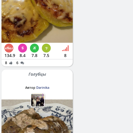
134.9
8.4
7.8
7.5
8
8
6
Голубцы
Автор
Darinika