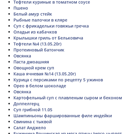
Тефтели куриные в томатном соусе
Пшено
Белый амур стейк
Рыбные палочки в кляре
Суп с фрикадельки говяжьи гречка
Оладьи из кабачков
Крылышки гриль от Бельковича
Тефтели №4 (13.05.20г)
Протеиновый батончик
Овсянка
Паста дмоашняя
Овощной крем суп
Каша ячневая №14 (13.05.20г)
Курица с персиками по рецепту 5 ужинов
Орео в белом шоколаде
Овсянка
Картофельный суп с плавленым сыром и беконом
Доппелгерц
Суп грибной 11.05
Шампиньоны фаршированные филе индейки
Свинина с тыквой
Салат Анджело
Буженина Рощинская из мяса птицы (мясо цыплят