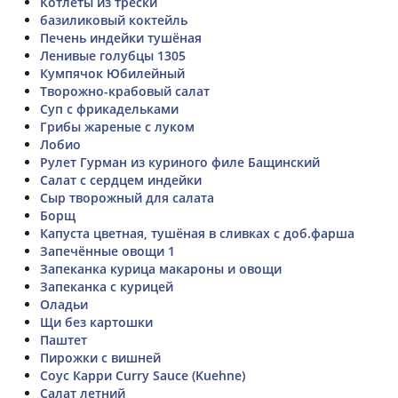
Котлеты из трески
базиликовый коктейль
Печень индейки тушёная
Ленивые голубцы 1305
Кумпячок Юбилейный
Творожно-крабовый салат
Суп с фрикадельками
Грибы жареные с луком
Лобио
Рулет Гурман из куриного филе Бащинский
Салат с сердцем индейки
Сыр творожный для салата
Борщ
Капуста цветная, тушёная в сливках с доб.фарша
Запечённые овощи 1
Запеканка курица макароны и овощи
Запеканка с курицей
Оладьи
Щи без картошки
Паштет
Пирожки с вишней
Соус Карри Curry Sauce (Kuehne)
Салат летний