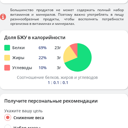
Большинство продуктов не может содержать полный набор
витаминов и минералов. Поэтому важно употреблять в пищу
разннообразные продукты, чтобы восполнять потребности
организма в витаминах и минералах.
Доля БЖУ в калорийности
Белки
69
%
23
г
Жиры
22
%
3
г
Углеводы
10
%
3
г
Соотношение белков, жиров и углеводов
1 : 0.1 : 0.1
Получите персональные рекомендации
Укажите вашу цель
Снижение веса
Набор массы