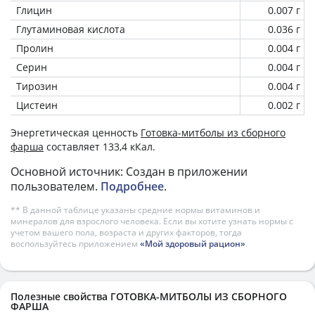
Глицин
0.007 г
Глутаминовая кислота
0.036 г
Пролин
0.004 г
Серин
0.004 г
Тирозин
0.004 г
Цистеин
0.002 г
Энергетическая ценность
Готовка-митболы из сборного
фарша
составляет 133,4 кКал.
Основной источник: Создан в приложении
пользователем.
Подробнее
.
** В данной таблице указаны средние нормы витаминов и
минералов для взрослого человека. Если вы хотите узнать нормы с
учетом вашего пола, возраста и других факторов, тогда
воспользуйтесь приложением
«Мой здоровый рацион»
.
Полезные свойства ГОТОВКА-МИТБОЛЫ ИЗ СБОРНОГО
ФАРША