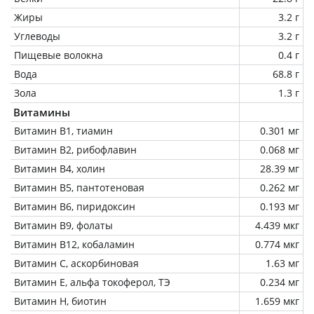
Жиры
3.2 г
Углеводы
3.2 г
Пищевые волокна
0.4 г
Вода
68.8 г
Зола
1.3 г
Витамины
Витамин В1, тиамин
0.301 мг
Витамин В2, рибофлавин
0.068 мг
Витамин В4, холин
28.39 мг
Витамин В5, пантотеновая
0.262 мг
Витамин В6, пиридоксин
0.193 мг
Витамин В9, фолаты
4.439 мкг
Витамин В12, кобаламин
0.774 мкг
Витамин C, аскорбиновая
1.63 мг
Витамин Е, альфа токоферол, ТЭ
0.234 мг
Витамин Н, биотин
1.659 мкг