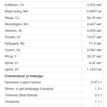
Кобальт, Co
3.652 мкг
Марганец, Mn
0.0497 мг
Медь, Cu
66.43 мкг
Молибден, Mo
4.647 мкг
Никель, Ni
4.439 мкг
Олово, Sn
19.97 мкг
Рубидий, Rb
77.9 мкг
Селен, Se
0.082 мкг
Фтор, F
30.07 мкг
Хром, Cr
4.42 мкг
Цинк, Zn
1.1422 мг
Усвояемые углеводы
Крахмал и декстрины
0.017 г
Моно- и дисахариды (сахара)
1.3 г
Глюкоза (декстроза)
0.2 г
Сахароза
1.1 г