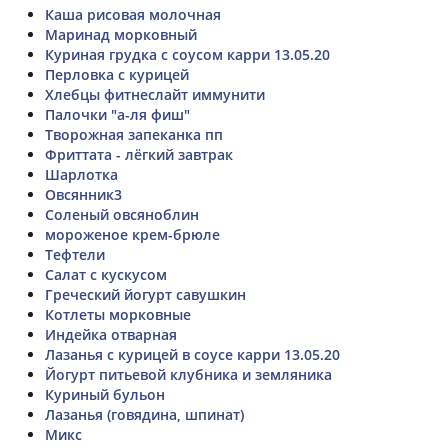
Каша рисовая молочная
Маринад морковный
Куриная грудка с соусом карри 13.05.20
Перловка с курицей
Хлебцы фитнеслайт иммунити
Палочки "а-ля фиш"
Творожная запеканка пп
Фриттата - лёгкий завтрак
Шарлотка
Овсянник3
Соленый овсяноблин
мороженое крем-брюле
Тефтели
Салат с кускусом
Греческий йогурт савушкин
Котлеты морковные
Индейка отварная
Лазанья с курицей в соусе карри 13.05.20
Йогурт питьевой клубника и земляника
Куриный бульон
Лазанья (говядина, шпинат)
Микс