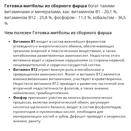
Готовка-митболы из сборного фарша
богат такими
витаминами и минералами, как: витамином B1 - 20,1 %,
витамином B12 - 25,8 %, фосфором - 11,3 %, кобальтом - 36,5
%
Чем полезен Готовка-митболы из сборного фарша
Витамин В1
входит в состав важнейших ферментов
углеводного и энергетического обмена, обеспечивающих
организм энергией и пластическими веществами, а также
метаболизма разветвленных аминокислот. Недостаток этого
витамина ведет к серьезным нарушениям со стороны нервной,
пищеварительной и сердечно-сосудистой систем.
Витамин В12
играет важную роль в метаболизме и
превращениях аминокислот. Фолат и витамин В12 являются
взаимосвязанными витаминами, участвуют в кроветворении.
Недостаток витамина В12 приводит к развитию частичной или
вторичной недостаточности фолатов, а также анемии,
лейкопении, тромбоцитопении.
Фосфор
принимает участие во многих физиологических
процессах, включая энергетический обмен, регулирует
кислотно-щелочного баланса, входит в состав фосфолипидов,
нуклеотидов и нуклеиновых кислот, необходим для
минерализации костей и зубов. Дефицит приводит к анорексии,
анемии, рахиту.