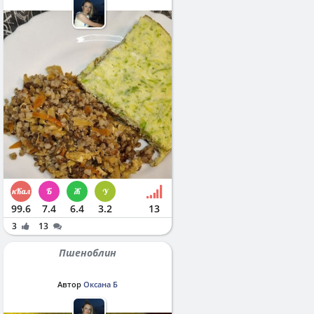
99.6
7.4
6.4
3.2
13
3
13
Пшеноблин
Автор
Оксана Б