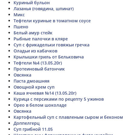
Куриный бульон
Лазанья (говядина, шпинат)
Микс
Тефтели куриные в томатном соусе
Пшено
Белый амур стейк
Рыбные палочки в кляре
Суп с фрикадельки говяжьи гречка
Оладьи из кабачков
Крылышки гриль от Бельковича
Тефтели №4 (13.05.20г)
Протеиновый батончик
Овсянка
Паста дмоашняя
Овощной крем суп
Каша ячневая №14 (13.05.20г)
Курица с персиками по рецепту 5 ужинов
Орео в белом шоколаде
Овсянка
Картофельный суп с плавленым сыром и беконом
Доппелгерц
Суп грибной 11.05