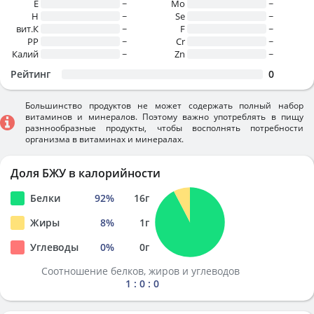
E
~
Mo
~
H
~
Se
~
вит.К
~
F
~
PP
~
Cr
~
Калий
~
Zn
~
Рейтинг
0
Большинство продуктов не может содержать полный набор
витаминов и минералов. Поэтому важно употреблять в пищу
разннообразные продукты, чтобы восполнять потребности
организма в витаминах и минералах.
Доля БЖУ в калорийности
Белки
92
%
16
г
Жиры
8
%
1
г
Углеводы
0
%
0
г
Соотношение белков, жиров и углеводов
1 : 0 : 0