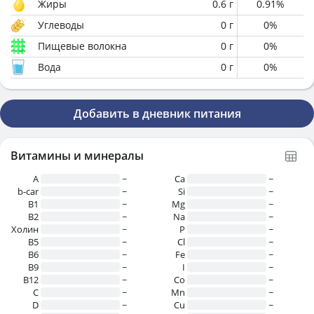
Жиры
0.6
г
0.91
%
Углеводы
0
г
0
%
Пищевые волокна
0
г
0
%
Вода
0
г
0
%
Добавить в дневник питания
Витамины и минералы
A
~
Ca
~
b-car
~
Si
~
В1
~
Mg
~
B2
~
Na
~
Холин
~
P
~
B5
~
Cl
~
B6
~
Fe
~
B9
~
I
~
B12
~
Co
~
C
~
Mn
~
D
~
Cu
~