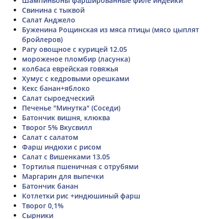
Шампиньоны фаршированные филе индейки
Свинина с тыквой
Салат Анджело
Буженина Рощинская из мяса птицы (мясо цыплят
бройлеров)
Рагу овощное с курицей 12.05
мороженое пломбир (ласунка)
колбаса еврейская говяжья
Хумус с кедровыми орешками
Кекс банан+яблоко
Салат сыроедческий
Печенье "Минутка" (Соседи)
Батончик вишня, клюква
Творог 5% Вкусвилл
Салат с салатом
Фарш индюхи с рисом
Салат с Вишенками 13.05
Тортилья пшеничная с отрубями
Маргарин для выпечки
Батончик банан
Котлетки рис +индюшиный фарш
Творог 0,1%
Сырники