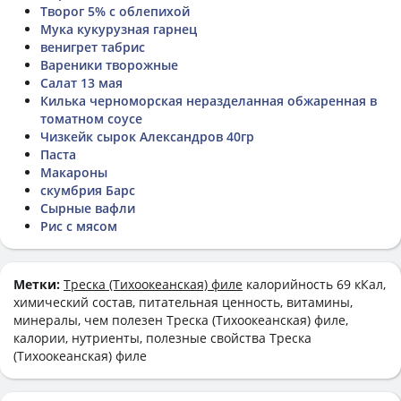
Творог 5% с облепихой
Мука кукурузная гарнец
венигрет табрис
Вареники творожные
Салат 13 мая
Килька черноморская неразделанная обжаренная в
томатном соусе
Чизкейк сырок Александров 40гр
Паста
Макароны
скумбрия Барс
Сырные вафли
Рис с мясом
Метки:
Треска (Тихоокеанская) филе
калорийность 69 кКал,
химический состав, питательная ценность, витамины,
минералы, чем полезен Треска (Тихоокеанская) филе,
калории, нутриенты, полезные свойства Треска
(Тихоокеанская) филе