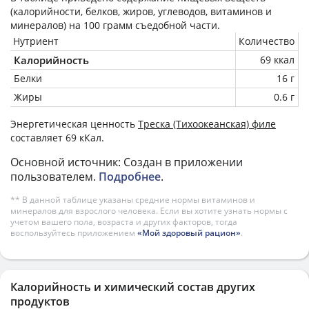
(калорийности, белков, жиров, углеводов, витаминов и
минералов) на
100 грамм
съедобной части.
Нутриент
Количество
Калорийность
69 ккал
Белки
16 г
Жиры
0.6 г
Энергетическая ценность
Треска (Тихоокеанская) филе
составляет 69 кКал.
Основной источник: Создан в приложении
пользователем.
Подробнее
.
** В данной таблице указаны средние нормы витаминов и
минералов для взрослого человека. Если вы хотите узнать нормы с
учетом вашего пола, возраста и других факторов, тогда
воспользуйтесь приложением
«Мой здоровый рацион»
.
Калорийность и химический состав других
продуктов