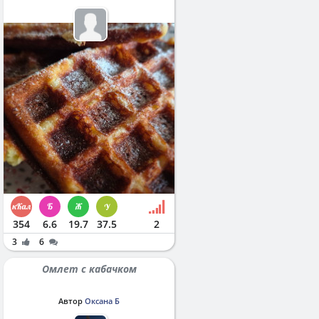
354
6.6
19.7
37.5
2
3
6
Омлет с кабачком
Автор
Оксана Б