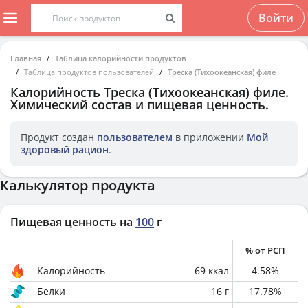
Войти
Главная
Таблица калорийности продуктов
Таблица продуктов пользователей
Треска (Тихоокеанская) филе
Калорийность
Треска (Тихоокеанская) филе
.
Химический состав и пищевая ценность.
Продукт создан
пользователем
в приложении
Мой
здоровый рацион
.
Калькулятор продукта
Пищевая ценность на
100
г
% от РСП
Калорийность
69
ккал
4.58
%
Белки
16
г
17.78
%