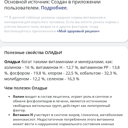
Основной источник: Создан в приложении
пользователем.
Подробнее
.
** В данной таблице указаны средние нормы витаминов и
минералов для взрослого человека. Если вы хотите узнать нормы с
учетом вашего пола, возраста и других факторов, тогда
воспользуйтесь приложением
«Мой здоровый рацион»
.
Полезные свойства ОЛАДЬИ
Оладьи
богат такими витаминами и минералами, как:
холином - 16 %, витамином H - 12,7 %, витамином PP - 13,8
%, фосфором - 19,8 %, хлором - 22,5 %, кобальтом - 32,3 %,
молибденом - 12,2 %, селеном - 16,3 %
Чем полезен Оладьи
Холин
входит в состав лецитина, играет роль в синтезе и
обмене фосфолипидов в печени, является источником
свободных метильных групп, действует как липотропный
фактор.
Витамин Н
участвует в синтезе жиров, гликогена, метаболизме
аминокислот. Недостаточное потребление этого витамина
может вести к нарушению нормального состояния кожных