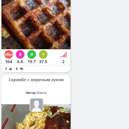
354
6.6
19.7
37.5
2
3
6
Скрамбл с жареным луком
Автор
Ольга