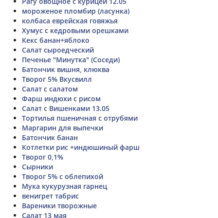
Рагу овощное с курицей 12.05
мороженое пломбир (ласунка)
колбаса еврейская говяжья
Хумус с кедровыми орешками
Кекс банан+яблоко
Салат сыроедческий
Печенье "Минутка" (Соседи)
Батончик вишня, клюква
Творог 5% Вкусвилл
Салат с салатом
Фарш индюхи с рисом
Салат с Вишенками 13.05
Тортилья пшеничная с отрубями
Маргарин для выпечки
Батончик банан
Котлетки рис +индюшиный фарш
Творог 0,1%
Сырники
Творог 5% с облепихой
Мука кукурузная гарнец
венигрет табрис
Вареники творожные
Салат 13 мая