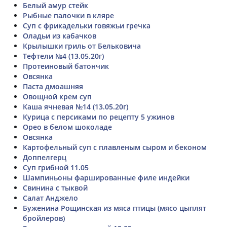
Белый амур стейк
Рыбные палочки в кляре
Суп с фрикадельки говяжьи гречка
Оладьи из кабачков
Крылышки гриль от Бельковича
Тефтели №4 (13.05.20г)
Протеиновый батончик
Овсянка
Паста дмоашняя
Овощной крем суп
Каша ячневая №14 (13.05.20г)
Курица с персиками по рецепту 5 ужинов
Орео в белом шоколаде
Овсянка
Картофельный суп с плавленым сыром и беконом
Доппелгерц
Суп грибной 11.05
Шампиньоны фаршированные филе индейки
Свинина с тыквой
Салат Анджело
Буженина Рощинская из мяса птицы (мясо цыплят
бройлеров)