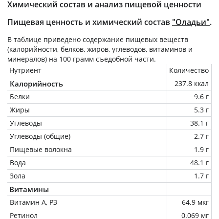
Химический состав и анализ пищевой ценности
Пищевая ценность и химический состав
"Оладьи"
.
В таблице приведено содержание пищевых веществ
(калорийности, белков, жиров, углеводов, витаминов и
минералов) на
100 грамм
съедобной части.
Нутриент
Количество
Калорийность
237.8 ккал
Белки
9.6 г
Жиры
5.3 г
Углеводы
38.1 г
Углеводы (общие)
2.7 г
Пищевые волокна
1.9 г
Вода
48.1 г
Зола
1.7 г
Витамины
Витамин А, РЭ
64.9 мкг
Ретинол
0.069 мг