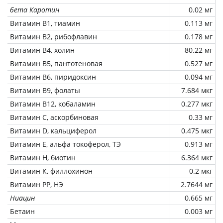
бета Каротин
0.02 мг
Витамин В1, тиамин
0.113 мг
Витамин В2, рибофлавин
0.178 мг
Витамин В4, холин
80.22 мг
Витамин В5, пантотеновая
0.527 мг
Витамин В6, пиридоксин
0.094 мг
Витамин В9, фолаты
7.684 мкг
Витамин В12, кобаламин
0.277 мкг
Витамин C, аскорбиновая
0.33 мг
Витамин D, кальциферол
0.475 мкг
Витамин Е, альфа токоферол, ТЭ
0.913 мг
Витамин Н, биотин
6.364 мкг
Витамин К, филлохинон
0.2 мкг
Витамин РР, НЭ
2.7644 мг
Ниацин
0.665 мг
Бетаин
0.003 мг