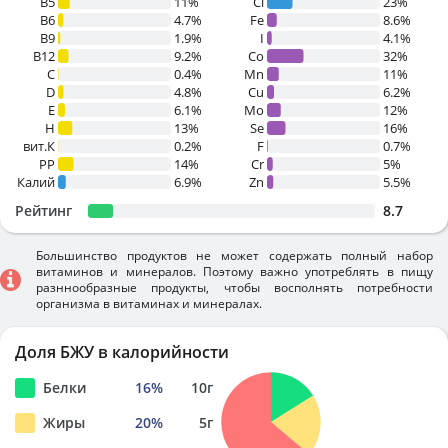
B5
11%
Cl
23%
B6
4.7%
Fe
8.6%
B9
1.9%
I
4.1%
B12
9.2%
Co
32%
C
0.4%
Mn
11%
D
4.8%
Cu
6.2%
E
6.1%
Mo
12%
H
13%
Se
16%
вит.К
0.2%
F
0.7%
PP
14%
Cr
5%
Калий
6.9%
Zn
5.5%
Рейтинг
8.7
Большинство продуктов не может содержать полный набор
витаминов и минералов. Поэтому важно употреблять в пищу
разннообразные продукты, чтобы восполнять потребности
организма в витаминах и минералах.
Доля БЖУ в калорийности
Белки
16
%
10
г
Жиры
20
%
5
г