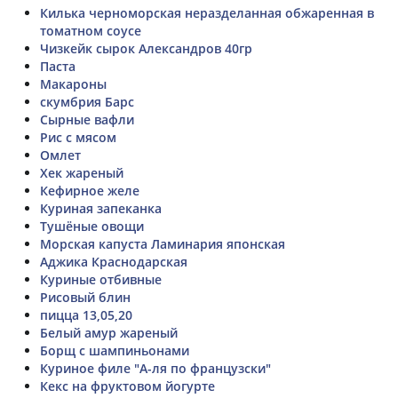
Килька черноморская неразделанная обжаренная в
томатном соусе
Чизкейк сырок Александров 40гр
Паста
Макароны
скумбрия Барс
Сырные вафли
Рис с мясом
Омлет
Хек жареный
Кефирное желе
Куриная запеканка
Тушёные овощи
Морская капуста Ламинария японская
Аджика Краснодарская
Куриные отбивные
Рисовый блин
пицца 13,05,20
Белый амур жареный
Борщ с шампиньонами
Куриное филе "А-ля по французски"
Кекс на фруктовом йогурте