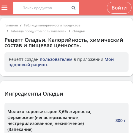
Войти
Главная
Таблица калорийности продуктов
Таблица продуктов пользователей
Оладьи
Рецепт
Оладьи
. Калорийность, химический
состав и пищевая ценность.
Рецепт создан
пользователем
в приложении
Мой
здоровый рацион
.
Ингредиенты Оладьи
Молоко коровье сырое 3,6% жирности,
фермерское (непастеризованное,
300 г
нестрерилизованное, некипяченое)
(Запекание)