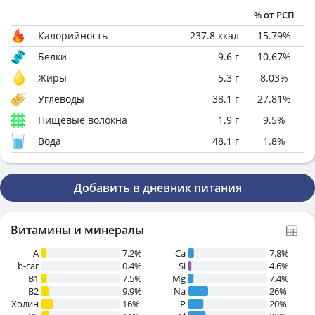
% от РСП
Калорийность
237.8
ккал
15.79
%
Белки
9.6
г
10.67
%
Жиры
5.3
г
8.03
%
Углеводы
38.1
г
27.81
%
Пищевые волокна
1.9
г
9.5
%
Вода
48.1
г
1.8
%
Добавить в дневник питания
Витамины и минералы
A
7.2%
Ca
7.8%
b-car
0.4%
Si
4.6%
В1
7.5%
Mg
7.4%
B2
9.9%
Na
26%
Холин
16%
P
20%