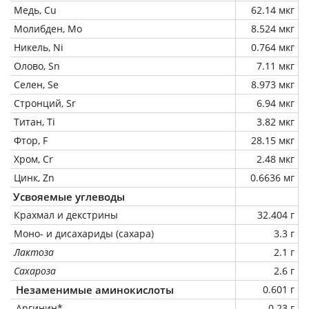
Медь, Cu
62.14 мкг
Молибден, Mo
8.524 мкг
Никель, Ni
0.764 мкг
Олово, Sn
7.11 мкг
Селен, Se
8.973 мкг
Стронций, Sr
6.94 мкг
Титан, Ti
3.82 мкг
Фтор, F
28.15 мкг
Хром, Cr
2.48 мкг
Цинк, Zn
0.6636 мг
Усвояемые углеводы
Крахмал и декстрины
32.404 г
Моно- и дисахариды (сахара)
3.3 г
Лактоза
2.1 г
Сахароза
2.6 г
Незаменимые аминокислоты
0.601 г
Аргинин*
0.23 г