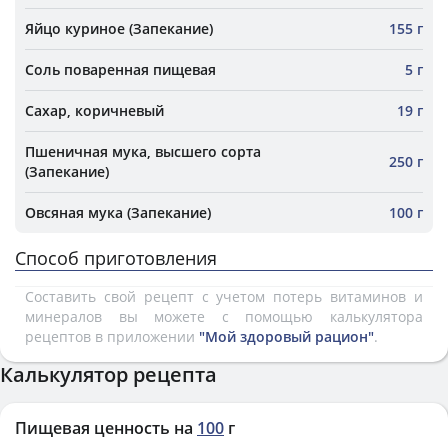
Яйцо куриное (Запекание)
155 г
Соль поваренная пищевая
5 г
Сахар, коричневый
19 г
Пшеничная мука, высшего сорта
250 г
(Запекание)
Овсяная мука (Запекание)
100 г
Способ приготовления
Составить свой рецепт с учетом потерь витаминов и
минералов вы можете с помощью калькулятора
рецептов в приложении
"Мой здоровый рацион"
.
Калькулятор рецепта
Пищевая ценность на
100
г