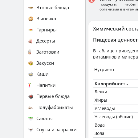
продукты, чтобы
Вторые блюда
организма в витами
Выпечка
Химический сост
Гарниры
Пищевая ценност
Десерты
В таблице приведено
Заготовки
витаминов и минера
Закуски
Нутриент
Каши
Калорийность
Напитки
Белки
Первые блюда
Жиры
Полуфабрикаты
Углеводы
Углеводы (общие)
Салаты
Вода
Соусы и заправки
Зола