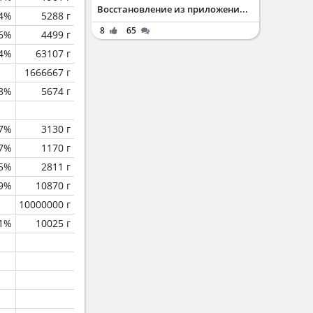
Восстановление из приложени...
4%
5288 г
8
65
.6%
4499 г
.4%
63107 г
1666667 г
.8%
5674 г
.7%
3130 г
.7%
1170 г
.5%
2811 г
.9%
10870 г
10000000 г
.1%
10025 г