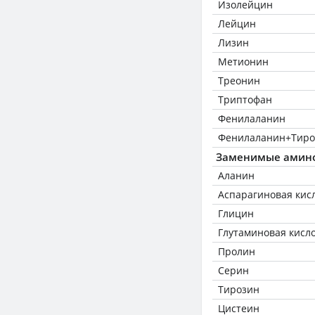
Изолейцин
Лейцин
Лизин
Метионин
Треонин
Триптофан
Фенилаланин
Фенилаланин+Тиро
Заменимые амин
Аланин
Аспарагиновая кис
Глицин
Глутаминовая кисл
Пролин
Серин
Тирозин
Цистеин