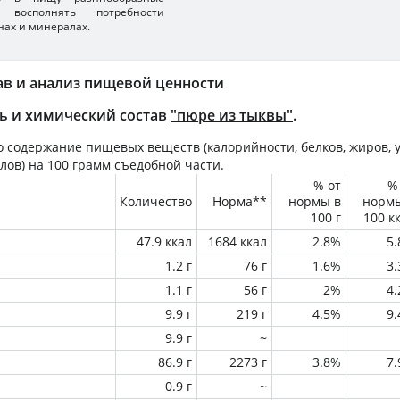
 восполнять потребности
нах и минералах.
ав и анализ пищевой ценности
ь и химический состав
"пюре из тыквы"
.
 содержание пищевых веществ (калорийности, белков, жиров, у
лов) на
100 грамм
съедобной части.
% от
%
Количество
Норма**
нормы в
норм
100 г
100 к
47.9 ккал
1684 ккал
2.8%
5
1.2 г
76 г
1.6%
3
1.1 г
56 г
2%
4
9.9 г
219 г
4.5%
9
9.9 г
~
86.9 г
2273 г
3.8%
7
0.9 г
~