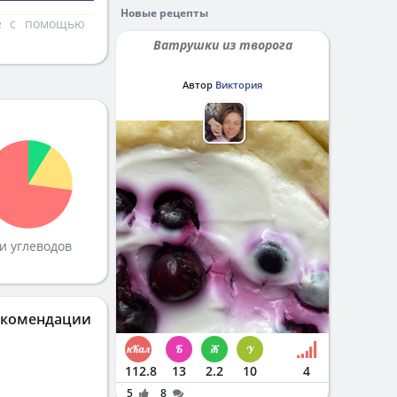
Новые рецепты
те с помощью
Ватрушки из творога
Автор
Виктория
и углеводов
екомендации
112.8
13
2.2
10
4
5
8