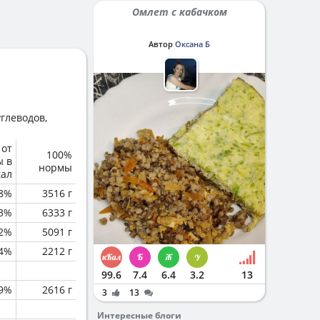
Омлет с кабачком
Автор
Оксана Б
глеводов,
 от
100%
ы в
нормы
кал
.8%
3516 г
.3%
6333 г
.2%
5091 г
.4%
2212 г
99.6
7.4
6.4
3.2
13
.9%
2616 г
3
13
Интересные блоги