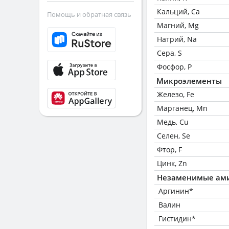
Кальций, Ca
Помощь и обратная связь
Магний, Mg
Натрий, Na
Сера, S
Фосфор, P
Микроэлементы
Железо, Fe
Марганец, Mn
Медь, Cu
Селен, Se
Фтор, F
Цинк, Zn
Незаменимые ам
Аргинин*
Валин
Гистидин*