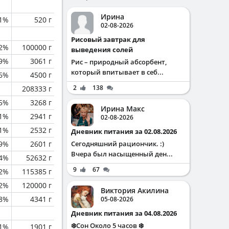
Ирина
.1%
520 г
02-08-2026
Рисовый завтрак для
.2%
100000 г
выведения солей
.9%
3061 г
Рис – природный абсорбент,
который впитывает в себ...
.6%
4500 г
2
138
208333 г
.5%
3268 г
Ирина Макс
.1%
2941 г
02-08-2026
.1%
2532 г
Дневник питания за 02.08.2026
.9%
2601 г
Сегодняшний рациончик. :)
Вчера был насыщенный ден...
.4%
52632 г
9
67
.2%
115385 г
.2%
120000 г
Виктория Акилина
.8%
4341 г
05-08-2026
Дневник питания за 04.08.2026
❄️Сон Около 5 часов ❄️
.1%
1901 г