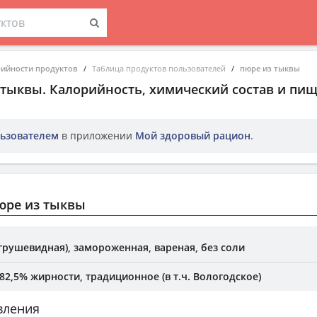
рийности продуктов
Таблица продуктов пользователей
пюре из тыквы
 тыквы
. Калорийность, химический состав и пи
ьзователем
в приложении
Мой здоровый рацион
.
юре из тыквы
грушевидная), замороженная, вареная, без соли
2,5% жирности, традиционное (в т.ч. Вологодское)
вления