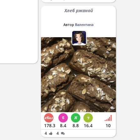
Хлеб ржаной
Автор
Валентина
178.3
8.4
8.8
16.4
10
4
4