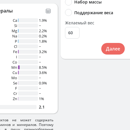
Набор массы
ералы
Поддержание веса
Ca
1.9%
Желаемый вес
Si
~
Mg
2.2%
Na
0.2%
P
1.8%
Cl
~
Далее
Fe
3.2%
I
~
Co
~
Mn
8.5%
Cu
3.6%
Mo
~
Se
0.9%
F
~
Cr
~
Zn
1%
2.1
уктов не может содержать
минов и минералов. Поэтому
ть в пищу разннообразные