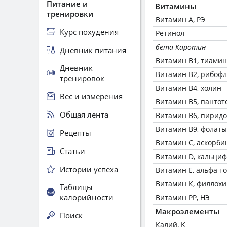
Питание и
Витамины
тренировки
Витамин А, РЭ
Курс похудения
Ретинол
бета Каротин
Дневник питания
Витамин В1, тиамин
Дневник
Витамин В2, рибоф
тренировок
Витамин В4, холин
Вес и измерения
Витамин В5, пантот
Общая лента
Витамин В6, пирид
Витамин В9, фолаты
Рецепты
Витамин C, аскорби
Статьи
Витамин D, кальци
Истории успеха
Витамин Е, альфа т
Витамин К, филлох
Таблицы
калорийности
Витамин РР, НЭ
Макроэлементы
Поиск
Калий, K