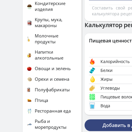
Кондитерские
Составить свой 
изделия
калькулятора реце
Крупы, мука,
Калькулятор ре
макароны
Молочные
Пищевая ценност
продукты
Напитки
алкогольные
Калорийность
Овощи и зелень
Белки
Орехи и семена
Жиры
Углеводы
Полуфабрикаты
Пищевые воло
Птица
Вода
Ресторанная еда
Рыба и
Добавить в
морепродукты