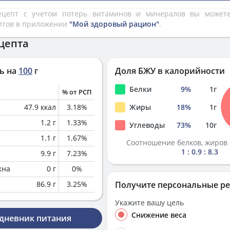
рецепт с учетом потерь витаминов и минералов вы може
птов в приложении
"Мой здоровый рацион"
.
цепта
ь на
100
г
Доля БЖУ в калорийности
Белки
9
%
1
г
% от РСП
47.9
ккал
3.18
%
Жиры
18
%
1
г
1.2
г
1.33
%
Углеводы
73
%
10
г
1.1
г
1.67
%
Соотношение белков, жиров 
1 : 0.9 : 8.3
9.9
г
7.23
%
кна
0
г
0
%
86.9
г
3.25
%
Получите персональные р
Укажите вашу цель
Снижение веса
 дневник питания