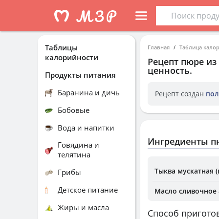
Таблицы
Главная
Таблица кало
калорийности
Рецепт
пюре из
ценность.
Продукты питания
Баранина и дичь
Рецепт создан
пол
Бобовые
Вода и напитки
Ингредиенты п
Говядина и
телятина
Тыква мускатная (
Грибы
Детское питание
Масло сливочное 8
Жиры и масла
Способ пригото