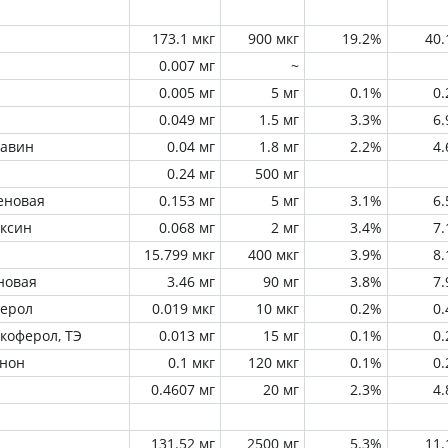
173.1 мкг
900 мкг
19.2%
40
0.007 мг
~
0.005 мг
5 мг
0.1%
0
0.049 мг
1.5 мг
3.3%
6
лавин
0.04 мг
1.8 мг
2.2%
4
0.24 мг
500 мг
еновая
0.153 мг
5 мг
3.1%
6
оксин
0.068 мг
2 мг
3.4%
7
15.799 мкг
400 мкг
3.9%
8
новая
3.46 мг
90 мг
3.8%
7
ферол
0.019 мкг
10 мкг
0.2%
0
окоферол, ТЭ
0.013 мг
15 мг
0.1%
0
инон
0.1 мкг
120 мкг
0.1%
0
0.4607 мг
20 мг
2.3%
4
131.52 мг
2500 мг
5.3%
11