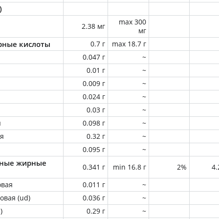
)
max 300
2.38 мг
мг
ные кислоты
0.7 г
max 18.7 г
0.047 г
~
0.01 г
~
0.009 г
~
0.024 г
~
0.03 г
~
я
0.098 г
~
ая
0.32 г
~
0.095 г
~
ные жирные
0.341 г
min 16.8 г
2%
4
овая
0.011 г
~
овая (ud)
0.036 г
~
)
0.29 г
~