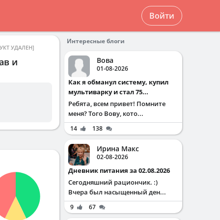
Войти
Интересные блоги
УКТ УДАЛЕН]
Вова
ав и
01-08-2026
Как я обманул систему, купил
мультиварку и стал 75...
Ребята, всем привет! Помните
меня? Того Вову, кото...
14
138
Ирина Макс
02-08-2026
Дневник питания за 02.08.2026
Сегодняшний рациончик. :)
Вчера был насыщенный ден...
9
67