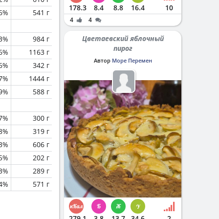
178.3
8.4
8.8
16.4
10
.6%
541 г
4
4
Цветаевский яблочный
.3%
984 г
пирог
.6%
1163 г
Автор
Море Перемен
.6%
342 г
.7%
1444 г
.9%
588 г
7%
300 г
.8%
319 г
.3%
606 г
5%
202 г
.3%
289 г
.4%
571 г
279.1
3.8
13.7
34.6
2