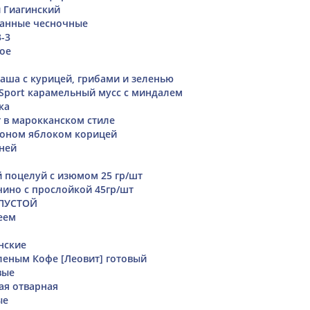
 Гиагинский
анные чесночные
3-3
ое
ваша с курицей, грибами и зеленью
 Sport карамельный мусс с миндалем
ка
 в марокканском стиле
моном яблоком корицей
ней
 поцелуй с изюмом 25 гр/шт
ино с прослойкой 45гр/шт
АПУСТОЙ
еем
нские
леным Кофе [Леовит] готовый
вые
ая отварная
ые