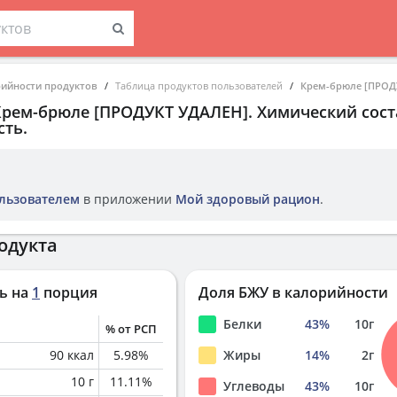
рийности продуктов
Таблица продуктов пользователей
Крем-брюле [ПРОД
Крем-брюле [ПРОДУКТ УДАЛЕН]
. Химический сост
ть.
льзователем
в приложении
Мой здоровый рацион
.
одукта
ь на
1
порция
Доля БЖУ в калорийности
Белки
43
%
10
г
% от РСП
90
ккал
5.98
%
Жиры
14
%
2
г
10
г
11.11
%
Углеводы
43
%
10
г