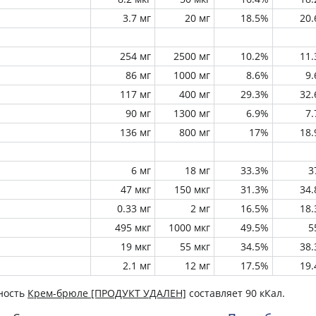
3.7 мг
20 мг
18.5%
20
254 мг
2500 мг
10.2%
11
86 мг
1000 мг
8.6%
9
117 мг
400 мг
29.3%
32
90 мг
1300 мг
6.9%
7
136 мг
800 мг
17%
18
6 мг
18 мг
33.3%
3
47 мкг
150 мкг
31.3%
34
0.33 мг
2 мг
16.5%
18
495 мкг
1000 мкг
49.5%
5
19 мкг
55 мкг
34.5%
38
2.1 мг
12 мг
17.5%
19
ность
Крем-брюле [ПРОДУКТ УДАЛЕН]
составляет 90 кКал.