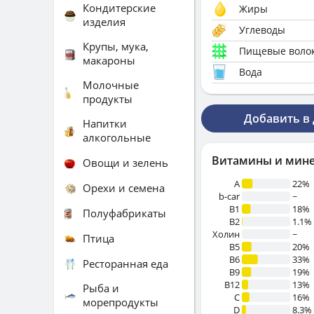
Кондитерские
Жиры
изделия
Углеводы
Крупы, мука,
Пищевые воло
макароны
Вода
Молочные
продукты
Добавить в
Напитки
алкогольные
Витамины и мин
Овощи и зелень
A
22%
Орехи и семена
b-car
~
В1
18%
Полуфабрикаты
B2
1.1%
Холин
~
Птица
B5
20%
B6
33%
Ресторанная еда
B9
19%
B12
13%
Рыба и
C
16%
морепродукты
D
8.3%