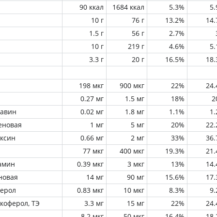
90 ккал
1684 ккал
5.3%
5
10 г
76 г
13.2%
14
1.5 г
56 г
2.7%
10 г
219 г
4.6%
5
3.3 г
20 г
16.5%
18
198 мкг
900 мкг
22%
24
0.27 мг
1.5 мг
18%
2
лавин
0.02 мг
1.8 мг
1.1%
1
еновая
1 мг
5 мг
20%
22
оксин
0.66 мг
2 мг
33%
36
77 мкг
400 мкг
19.3%
21
амин
0.39 мкг
3 мкг
13%
14
новая
14 мг
90 мг
15.6%
17
ферол
0.83 мкг
10 мкг
8.3%
9
окоферол, ТЭ
3.3 мг
15 мг
22%
24
8.2 мкг
50 мкг
16.4%
18