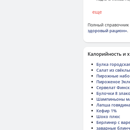
еще
Полный справочник 
здоровый рацион»
.
Калорийность и х
Булка городска
Салат из свёклы
Пирожные набо
Пироженое Экл
Сервелат Финс
Булочки 8 злак
Шампиньоны м
Лапша говядин
Кефир 1%
Шоко плюс
Берлинер с варе
заварные блинч