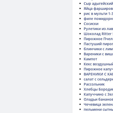
Сыр адыгейский
Яйца фарширов
рис в мульти 1-
филе помидорн
Сосиски
Рулетики из ла
Шоколад Ritter
Пирожное Пчел
Пастуший пирог
блинчики с ли
Вареники с виш
Кампот
Кекс воздушный
Пирожное капуч
ВАРЕНИКИ С К
салат с сельдер
Рассольник
Хлебцы Бороди
Капуччино с Зе
Оладьи банано
Чечевица зелен
пельмени сытн