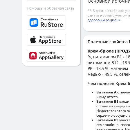
Основной источни
Помощь и обратная связь
** В данной таблице ук
узнать нормы с учетом 
здоровый рацион»
.
Полезные свойства
Крем-брюле [ПРОД
%, витамином B1 - 18
витамином B12 - 13 %
PP - 18,5 %, магнием 
медью - 49,5 %, селен
Чем полезен Крем-
Витамин А
отвечае
иммунитета.
Витамин В1
входи
организм энергией
Недостаток этого 
сердечно-сосудист
Витамин В5
участв
гемоглобина, спос
надпочечников. Не