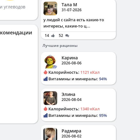
Тала М
и углеводов
31-07-2026
у людей с сайта есть какие-то
интересы, какие-то ц...
екомендации
14
52
Лучшие рационы
Карина
2026-08-06
Калорийность:
1121 кКал
Витамины и минералы:
94%
Элина
2026-08-04
Калорийность:
1340 кКал
Витамины и минералы:
95%
Радмира
2026-08-02