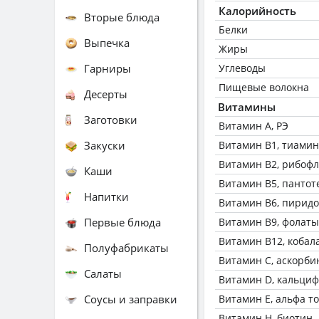
Калорийность
Вторые блюда
Белки
Выпечка
Жиры
Гарниры
Углеводы
Пищевые волокна
Десерты
Витамины
Заготовки
Витамин А, РЭ
Закуски
Витамин В1, тиамин
Витамин В2, рибоф
Каши
Витамин В5, пантот
Напитки
Витамин В6, пирид
Первые блюда
Витамин В9, фолаты
Витамин В12, кобал
Полуфабрикаты
Витамин C, аскорби
Салаты
Витамин D, кальци
Соусы и заправки
Витамин Е, альфа т
Витамин Н, биотин