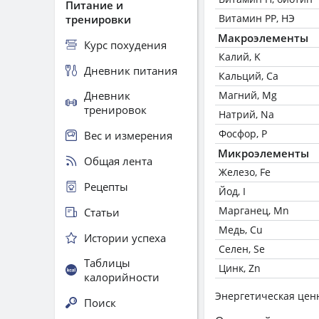
Питание и
Витамин РР, НЭ
тренировки
Макроэлементы
Курс похудения
Калий, K
Дневник питания
Кальций, Ca
Дневник
Магний, Mg
тренировок
Натрий, Na
Фосфор, P
Вес и измерения
Микроэлементы
Общая лента
Железо, Fe
Рецепты
Йод, I
Марганец, Mn
Статьи
Медь, Cu
Истории успеха
Селен, Se
Таблицы
Цинк, Zn
калорийности
Энергетическая цен
Поиск