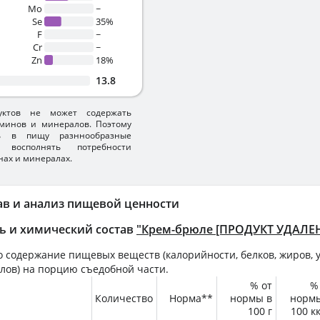
Mo
~
Se
35%
F
~
Cr
~
Zn
18%
13.8
уктов не может содержать
минов и минералов. Поэтому
ть в пищу разннообразные
 восполнять потребности
нах и минералах.
ав и анализ пищевой ценности
ь и химический состав
"Крем-брюле [ПРОДУКТ УДАЛЕН
 содержание пищевых веществ (калорийности, белков, жиров, у
лов) на
порцию
съедобной части.
% от
%
Количество
Норма**
нормы в
норм
100 г
100 к