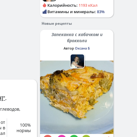
Калорийность:
1193 кКал
Витамины и минералы:
83%
Новые рецепты
Запеканка с кабачком и
брокколи
Автор
Оксана Б
]"
.
глеводов,
 от
100%
ы в
нормы
кал