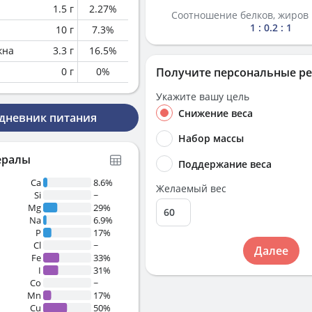
1.5
г
2.27
%
Соотношение белков, жиров 
1 : 0.2 : 1
10
г
7.3
%
кна
3.3
г
16.5
%
0
г
0
%
Получите персональные р
Укажите вашу цель
Снижение веса
 дневник питания
Набор массы
ералы
Поддержание веса
Ca
8.6%
Желаемый вес
Si
~
Mg
29%
Na
6.9%
P
17%
Cl
~
Далее
Fe
33%
I
31%
Co
~
Mn
17%
Cu
50%