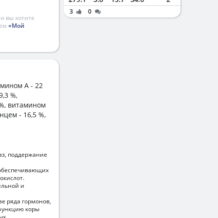
3
0
и вы хотите
ием
«Мой
мином А - 22
9,3 %,
 %, витамином
нцем - 16,5 %,
аз, поддержание
 обеспечивающих
окислот.
ельной и
зе ряда гормонов,
 функцию коры
ых.