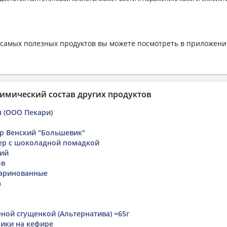
самых полезных продуктов вы можете посмотреть в приложен
имический состав других продуктов
я (ООО Пекари)
р Венский "Большевик"
ер с шоколадной помадкой
кий
ов
аринованные
а
ной сгущенкой (Альтернатива) =65г
ики на кефире