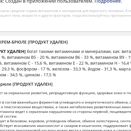
к: Создан в приложении пользователем.
Подробнее
.
азаны средние нормы витаминов и минералов для взрослого человека. Есл
вашего пола, возраста и других факторов, тогда воспользуйтесь приложен
 КРЕМ-БРЮЛЕ [ПРОДУКТ УДАЛЕН]
УКТ УДАЛЕН]
богат такими витаминами и минералами, как: вита
 %, витамином B5 - 20 %, витамином B6 - 33 %, витамином B9 - 1
, витамином C - 15,6 %, витамином E - 22 %, витамином H - 16,4
- 29,3 %, фосфором - 17 %, железом - 33,3 %, йодом - 31,3 %, марга
ом - 34,5 %, цинком - 17,5 %
брюле [ПРОДУКТ УДАЛЕН]
т за нормальное развитие, репродуктивную функцию, здоровье кожи и гл
т в состав важнейших ферментов углеводного и энергетического обмена,
 и пластическими веществами, а также метаболизма разветвленных амин
витамина ведет к серьезным нарушениям со стороны нервной, пищеварит
ой систем.
ует в белковом, жировом, углеводном обмене, обмене холестерина, синте
обствует всасыванию аминокислот и сахаров в кишечнике, поддерживает
достаток пантотеновой кислоты может вести к поражению кожи и слизист