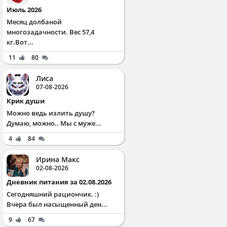
Июль 2026
Месяц долбаной
многозадачности. Вес 57,4
кг.Вот...
11
80
Лиса
07-08-2026
Крик души
Можно ведь излить душу?
Думаю, можно.. Мы с муже...
4
84
Ирина Макс
02-08-2026
Дневник питания за 02.08.2026
Сегодняшний рациончик. :)
Вчера был насыщенный ден...
9
67