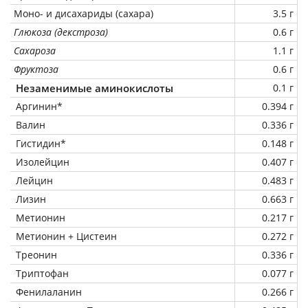
Моно- и дисахариды (сахара)
3.5 г
Глюкоза (декстроза)
0.6 г
Сахароза
1.1 г
Фруктоза
0.6 г
Незаменимые аминокислоты
0.1 г
Аргинин*
0.394 г
Валин
0.336 г
Гистидин*
0.148 г
Изолейцин
0.407 г
Лейцин
0.483 г
Лизин
0.663 г
Метионин
0.217 г
Метионин + Цистеин
0.272 г
Треонин
0.336 г
Триптофан
0.077 г
Фенилаланин
0.266 г