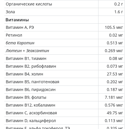
Органические кислоты
0.2 г
Зола
1.6 г
Витамины
Витамин А, РЭ
105.5 мкг
Ретинол
0.02 мг
бета Каротин
0.513 мг
Лютеин + Зеаксантин
0.269 мкг
Витамин В1, тиамин
0.08 мг
Витамин В2, рибофлавин
0.073 мг
Витамин В4, холин
27.53 мг
Витамин В5, пантотеновая
0.202 мг
Витамин В6, пиридоксин
0.187 мг
Витамин В9, фолаты
7.181 мкг
Витамин В12, кобаламин
0.576 мкг
Витамин C, аскорбиновая
49.75 мг
Витамин D, кальциферол
0.113 мкг
Витамин Е, альфа токоферол, ТЭ
0.325 мг