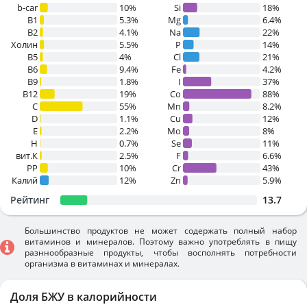
b-car
10%
Si
18%
В1
5.3%
Mg
6.4%
B2
4.1%
Na
22%
Холин
5.5%
P
14%
B5
4%
Cl
21%
B6
9.4%
Fe
4.2%
B9
1.8%
I
37%
B12
19%
Co
88%
C
55%
Mn
8.2%
D
1.1%
Cu
12%
E
2.2%
Mo
8%
H
0.7%
Se
11%
вит.К
2.5%
F
6.6%
PP
10%
Cr
43%
Калий
12%
Zn
5.9%
Рейтинг
13.7
Большинство продуктов не может содержать полный набор
витаминов и минералов. Поэтому важно употреблять в пищу
разннообразные продукты, чтобы восполнять потребности
организма в витаминах и минералах.
Доля БЖУ в калорийности