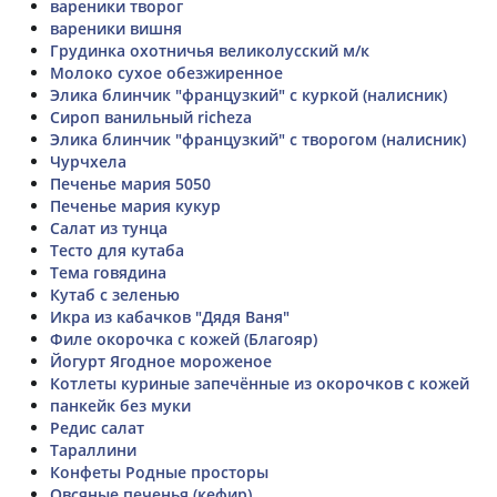
вареники творог
вареники вишня
Грудинка охотничья великолусский м/к
Молоко сухое обезжиренное
Элика блинчик "французкий" с куркой (налисник)
Сироп ванильный richeza
Элика блинчик "французкий" с творогом (налисник)
Чурчхела
Печенье мария 5050
Печенье мария кукур
Салат из тунца
Тесто для кутаба
Тема говядина
Кутаб с зеленью
Икра из кабачков "Дядя Ваня"
Филе окорочка с кожей (Благояр)
Йогурт Ягодное мороженое
Котлеты куриные запечённые из окорочков с кожей
панкейк без муки
Редис салат
Тараллини
Конфеты Родные просторы
Овсяные печенья (кефир)