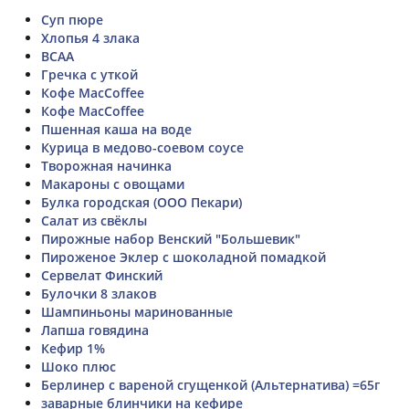
Суп пюре
Хлопья 4 злака
BCAA
Гречка с уткой
Кофе MacCoffee
Кофе MacCoffee
Пшенная каша на воде
Курица в медово-соевом соусе
Творожная начинка
Макароны с овощами
Булка городская (ООО Пекари)
Салат из свёклы
Пирожные набор Венский "Большевик"
Пироженое Эклер с шоколадной помадкой
Сервелат Финский
Булочки 8 злаков
Шампиньоны маринованные
Лапша говядина
Кефир 1%
Шоко плюс
Берлинер с вареной сгущенкой (Альтернатива) =65г
заварные блинчики на кефире