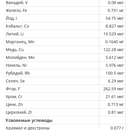
Ванадий, V
0.08 мкг
Железо, Fe
0.751 мг
Йод, I
54.75 мкг
Кобальт, Co
8.827 мкг
Литий, Li
19.529 мкг
Марганец, Mn
0.1645 мг
Медь, Cu
122.28 мкг
Молибден, Mo
5.612 мкг
Никель, Ni
5.976 мкг
Рубидий, Rb
100.5 мкг
Селен, Se
6.29 мкг
Фтор, F
262.59 мкг
Хром, Cr
21.61 мкг
Цинк, Zn
0.713 мг
Цирконий, Zr
0.81 мкг
Усвояемые углеводы
Крахмал и декстрины
0.077 г