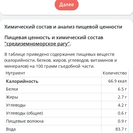
Далее
Химический состав и анализ пищевой ценности
Пищевая ценность и химический состав
"средиземноморское рагу"
.
В таблице приведено содержание пищевых веществ
(калорийности, белков, жиров, углеводов, витаминов и
минералов) на
100 грамм
съедобной части.
Нутриент
Количество
Калорийность
66.9 ккал
Белки
6.5 г
Жиры
2.7 г
Углеводы
4.2 г
Углеводы (общие)
0.6 г
Пищевые волокна
0.9 г
Вода
83.7 г