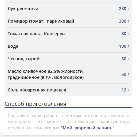
Лук репчатый
280 г
Помидор (томат), парниковый
300 г
Томатная паста. Консервы
80 г
Вода
100 г
Чеснок, сырой
30 г
Масло сливочное 82,5% жирности,
50 г
традиционное (в т.ч. Вологодское)
Соль поваренная пищевая
12 г
Способ приготовления
Составить свой рецепт с учетом потерь витаминов и
минералов вы можете с помощью калькулятора
рецептов в приложении
"Мой здоровый рацион"
.