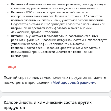
Витамин А
отвечает за нормальное развитие, репродуктивную
функцию, здоровье кожи и глаз, поддержание иммунитета.
Витамин В12
играет важную роль в метаболизме и
превращениях аминокислот. Фолат и витамин В12 являются
взаимосвязанными витаминами, участвуют в кроветворении.
Недостаток витамина В12 приводит к развитию частичной или
вторичной недостаточности фолатов, а также анемии,
лейкопении, тромбоцитопении.
Витамин С
участвует в окислительно-восстановительных
реакциях, функционировании иммунной системы, способствует
усвоению железа. Дефицит приводит к рыхлости и
кровоточивости десен, носовым кровотечениям вследствие
повышенной проницаемости и ломкости кровеносных
капилляров.
еще
Полный справочник самых полезных продуктов вы можете
посмотреть в приложении
«Мой здоровый рацион»
.
Калорийность и химический состав других
продуктов