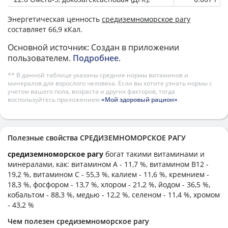
Энергетическая ценность
средиземноморское рагу
составляет 66,9 кКал.
Основной источник: Создан в приложении
пользователем.
Подробнее
.
** В данной таблице указаны средние нормы витаминов и
минералов для взрослого человека. Если вы хотите узнать нормы с
учетом вашего пола, возраста и других факторов, тогда
воспользуйтесь приложением
«Мой здоровый рацион»
.
Полезные свойства СРЕДИЗЕМНОМОРСКОЕ РАГУ
средиземноморское рагу
богат такими витаминами и
минералами, как: витамином А - 11,7 %, витамином B12 -
19,2 %, витамином C - 55,3 %, калием - 11,6 %, кремнием -
18,3 %, фосфором - 13,7 %, хлором - 21,2 %, йодом - 36,5 %,
кобальтом - 88,3 %, медью - 12,2 %, селеном - 11,4 %, хромом
- 43,2 %
Чем полезен средиземноморское рагу