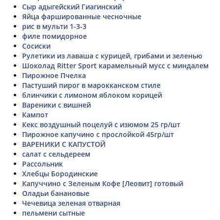
Сыр адыгейский Гиагинский
Яйца фаршированные чесночные
рис в мульти 1-3-3
филе помидорное
Сосиски
Рулетики из лаваша с курицей, грибами и зеленью
Шоколад Ritter Sport карамельный мусс с миндалем
Пирожное Пчелка
Пастуший пирог в марокканском стиле
блинчики с лимоном яблоком корицей
Вареники с вишней
Кампот
Кекс воздушный поцелуй с изюмом 25 гр/шт
Пирожное капучино с прослойкой 45гр/шт
ВАРЕНИКИ С КАПУСТОЙ
салат с сельдереем
Рассольник
Хлебцы Бородинские
Капуччино с Зеленым Кофе [Леовит] готовый
Оладьи банановые
Чечевица зеленая отварная
пельмени сытные