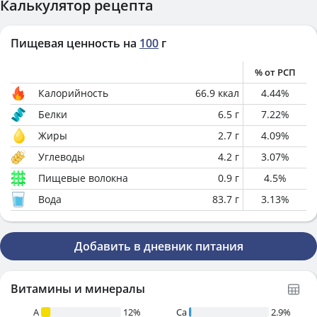
Калькулятор рецепта
Пищевая ценность на
100
г
% от РСП
Калорийность
66.9
ккал
4.44
%
Белки
6.5
г
7.22
%
Жиры
2.7
г
4.09
%
Углеводы
4.2
г
3.07
%
Пищевые волокна
0.9
г
4.5
%
Вода
83.7
г
3.13
%
Добавить в дневник питания
Витамины и минералы
A
12%
Ca
2.9%