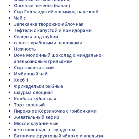
Овсяные печенья (банан)
Сыр Голландский премиум, нарезной
Чай с
Запеканка творожно-яблочная
Тефтели с капустой и помидорами
Селедка под шубой
салат с крабовыми палочками
Нежность
Dove Молочный шоколад с миндально-
апельсиновым грильяжем
Сыр закавказский
Имбирный чай
Хлеб 1
Фрикадельки рыбные
шаурма овощная
Колбаса кубанская
Торт слоеный
Пирожное Корзиночка с грибочками
Жевательный зефир
Мюсли клубничные
кето шоколад...с фундуком
Батончик фруктовый яблоко и апельсин