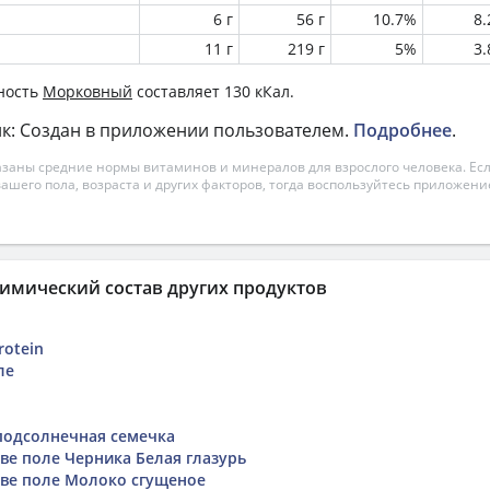
6 г
56 г
10.7%
8
11 г
219 г
5%
3
ность
Морковный
составляет 130 кКал.
к: Создан в приложении пользователем.
Подробнее
.
азаны средние нормы витаминов и минералов для взрослого человека. Есл
вашего пола, возраста и других факторов, тогда воспользуйтесь приложен
имический состав других продуктов
rotein
ле
подсолнечная семечка
е поле Черника Белая глазурь
ве поле Молоко сгущеное