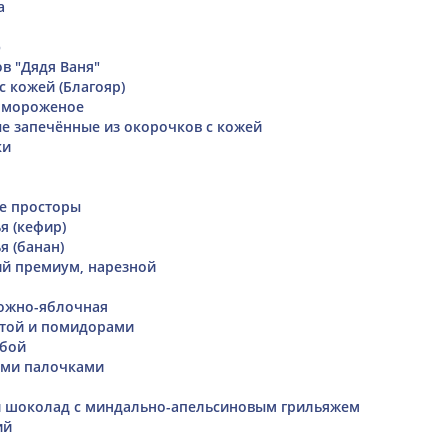
а
ю
в "Дядя Ваня"
с кожей (Благояр)
е мороженое
е запечённые из окорочков с кожей
ки
е просторы
я (кефир)
я (банан)
й премиум, нарезной
рожно-яблочная
стой и помидорами
убой
ыми палочками
 шоколад с миндально-апельсиновым грильяжем
ий