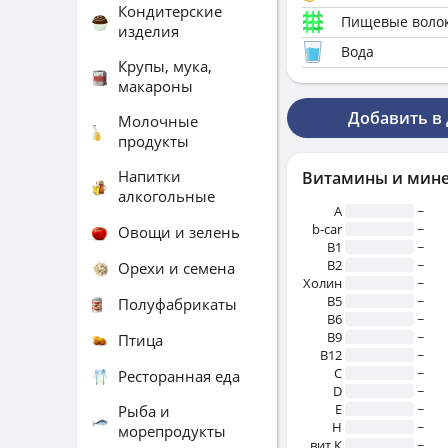
Кондитерские
Пищевые воло
изделия
Вода
Крупы, мука,
макароны
Добавить в
Молочные
продукты
Напитки
Витамины и мин
алкогольные
A
~
b-car
~
Овощи и зелень
В1
~
B2
~
Орехи и семена
Холин
~
B5
~
Полуфабрикаты
B6
~
B9
~
Птица
B12
~
C
~
Ресторанная еда
D
~
E
~
Рыба и
H
~
морепродукты
вит.К
~