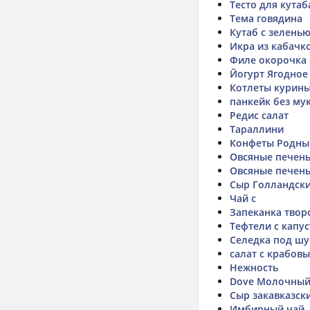
Тесто для кутаб
Тема говядина
Кутаб с зелень
Икра из кабачко
Филе окорочка 
Йогурт Ягодно
Котлеты курины
панкейк без му
Редис салат
Тараллини
Конфеты Родны
Овсяные печень
Овсяные печень
Сыр Голландски
Чай с
Запеканка тво
Тефтели с капу
Селедка под ш
салат с крабов
Нежность
Dove Молочный
Сыр закавказск
Имбирный чай