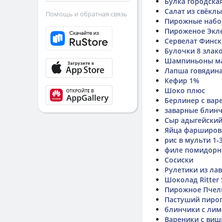
Булка городска
Салат из свёклы
Помощь и обратная связь
Пирожные набо
Пироженое Экл
Сервелат Финс
Булочки 8 злак
Шампиньоны м
Лапша говядин
Кефир 1%
Шоко плюс
Берлинер с варе
заварные блинч
Сыр адыгейский
Яйца фарширов
рис в мульти 1-
филе помидорн
Сосиски
Рулетики из ла
Шоколад Ritter
Пирожное Пчел
Пастуший пирог
блинчики с ли
Вареники с виш