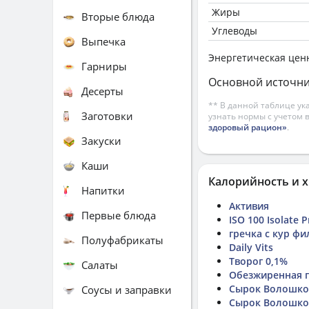
Жиры
Вторые блюда
Углеводы
Выпечка
Энергетическая цен
Гарниры
Основной источни
Десерты
** В данной таблице ук
Заготовки
узнать нормы с учетом 
здоровый рацион»
.
Закуски
Каши
Калорийность и х
Напитки
Активия
Первые блюда
ISO 100 Isolate P
гречка с кур фи
Полуфабрикаты
Daily Vits
Творог 0,1%
Салаты
Обезжиренная 
Сырок Волошков
Соусы и заправки
Сырок Волошко