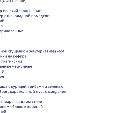
я (ООО Пекари)
р Венский "Большевик"
ер с шоколадной помадкой
кий
ов
аринованные
а
ной сгущенкой (Альтернатива) =65г
ики на кефире
 Гиагинский
анные чесночные
3-3
ое
ваша с курицей, грибами и зеленью
 Sport карамельный мусс с миндалем
ка
 в марокканском стиле
моном яблоком корицей
ней