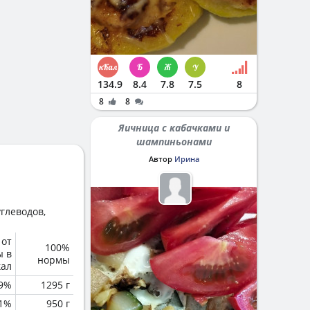
134.9
8.4
7.8
7.5
8
8
8
Яичница с кабачками и
шампиньонами
Автор
Ирина
глеводов,
 от
100%
ы в
нормы
кал
.9%
1295 г
.1%
950 г