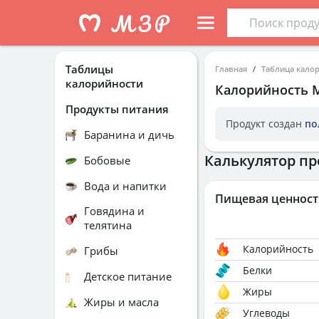
Таблицы
Главная
Таблица кало
калорийности
Калорийность
Продукты питания
Продукт создан
по
Баранина и дичь
Калькулятор пр
Бобовые
Вода и напитки
Пищевая ценност
Говядина и
телятина
Калорийность
Грибы
Белки
Детское питание
Жиры
Жиры и масла
Углеводы