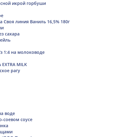
асной икрой горбуши
ое
а Своя линия Ваниль 16,5% 180г
ми
ез сахара
тейль
з 1:4 на молоководе
 EXTRA MILK
кое рагу
а воде
о-соевом соусе
инка
ощами