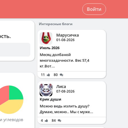
Войти
Интересные блоги
Марусичка
сть.
01-08-2026
Июль 2026
Месяц долбаной
многозадачности. Вес 57,4
кг.Вот...
11
80
Лиса
07-08-2026
Крик души
Можно ведь излить душу?
Думаю, можно.. Мы с муже...
и углеводов
4
84