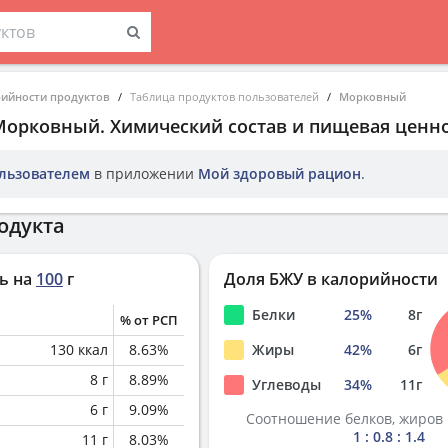
рийности продуктов
Таблица продуктов пользователей
Морковный
Морковный
. Химический состав и пищевая ценно
льзователем
в приложении
Мой здоровый рацион
.
одукта
ь на
100
г
Доля БЖУ в калорийности
Белки
25
%
8
г
% от РСП
130
ккал
8.63
%
Жиры
42
%
6
г
8
г
8.89
%
Углеводы
34
%
11
г
6
г
9.09
%
Соотношение белков, жиров 
1 : 0.8 : 1.4
11
г
8.03
%