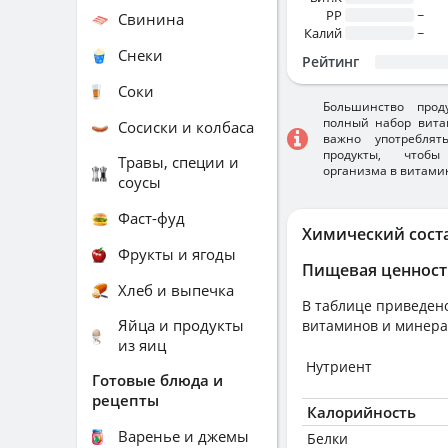
PP
~
Свинина
Калий
~
Снеки
Рейтинг
Соки
Большинство прод
полный набор вита
Сосиски и колбаса
важно употребля
продукты, чтобы
Травы, специи и
организма в витами
соусы
Фаст-фуд
Химический сост
Фрукты и ягоды
Пищевая ценност
Хлеб и выпечка
В таблице приведено
Яйца и продукты
витаминов и минера
из яиц
Нутриент
Готовые блюда и
рецепты
Калорийность
Варенье и джемы
Белки