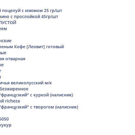
 поцелуй с изюмом 25 гр/шт
ино с прослойкой 45гр/шт
АПУСТОЙ
еем
нские
леным Кофе [Леовит] готовый
вые
ая отварная
ые
г
я
ичья великолусский м/к
обезжиренное
"французкий" с куркой (налисник)
й richeza
"французкий" с творогом (налисник)
5050
кукур