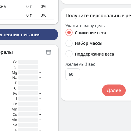
кна
0
г
0
%
0
г
0
%
Получите персональные р
Укажите вашу цель
Снижение веса
 дневник питания
Набор массы
ералы
Поддержание веса
Ca
~
Желаемый вес
Si
~
Mg
~
Na
~
P
~
Cl
~
Далее
Fe
~
I
~
Co
~
Mn
~
Cu
~
Mo
~
Se
~
F
~