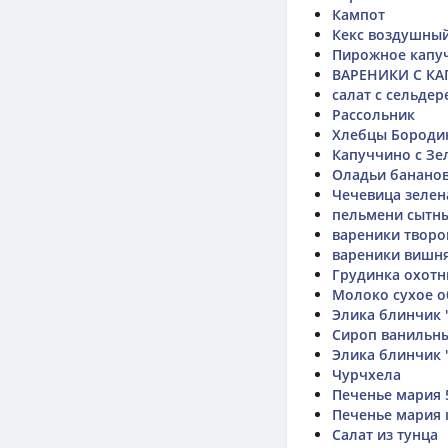
Кампот
Кекс воздушный
Пирожное капуч
ВАРЕНИКИ С К
салат с сельдер
Рассольник
Хлебцы Бороди
Капуччино с Зе
Оладьи банано
Чечевица зелен
пельмени сытн
вареники творо
вареники вишн
Грудинка охотн
Молоко сухое 
Элика блинчик 
Сироп ванильны
Элика блинчик 
Чурчхела
Печенье мария 
Печенье мария 
Салат из тунца