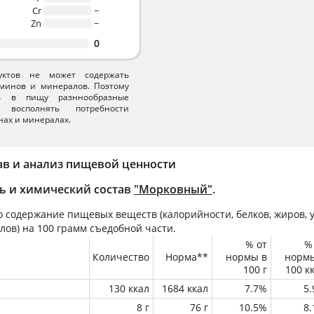
Cr
~
Zn
~
0
уктов не может содержать
минов и минералов. Поэтому
ть в пищу разннообразные
 восполнять потребности
нах и минералах.
ав и анализ пищевой ценности
ь и химический состав
"Морковный"
.
 содержание пищевых веществ (калорийности, белков, жиров, у
лов) на
100 грамм
съедобной части.
% от
%
Количество
Норма**
нормы в
норм
100 г
100 к
130 ккал
1684 ккал
7.7%
5
8 г
76 г
10.5%
8