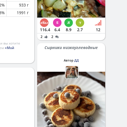
.2%
933 г
.8%
1991 г
116.4
6.4
8.9
2.7
12
2
2
и вы хотите
Сырники низкоуглеводные
ием
«Мой
Автор
ДД