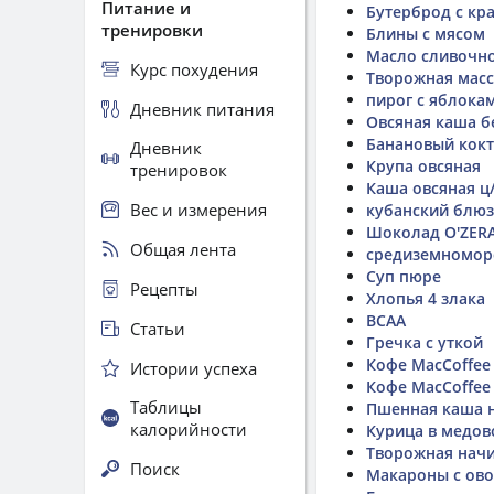
Питание и
Бутерброд с кр
тренировки
Блины с мясом
Масло сливочн
Курс похудения
Творожная масс
пирог с яблока
Дневник питания
Овсяная каша б
Банановый кок
Дневник
Крупа овсяная
тренировок
Каша овсяная ц/
Вес и измерения
кубанский блюз
Шоколад O'ZERA
Общая лента
средиземноморс
Суп пюре
Рецепты
Хлопья 4 злака
BCAA
Статьи
Гречка с уткой
Кофе MacCoffee
Истории успеха
Кофе MacCoffee
Таблицы
Пшенная каша н
калорийности
Курица в медов
Творожная нач
Поиск
Макароны с ов