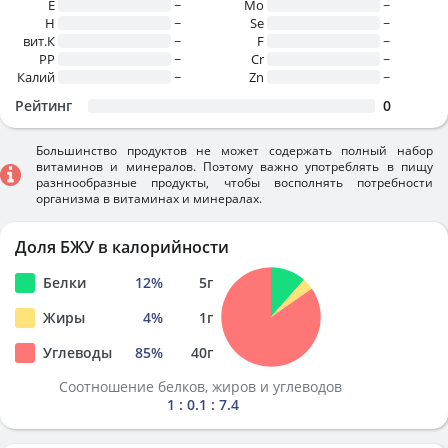
E
~
Mo
~
H
~
Se
~
вит.К
~
F
~
PP
~
Cr
~
Калий
~
Zn
~
Рейтинг
0
Большинство продуктов не может содержать полный набор
витаминов и минералов. Поэтому важно употреблять в пищу
разннообразные продукты, чтобы восполнять потребности
организма в витаминах и минералах.
Доля БЖУ в калорийности
Белки
12
%
5
г
Жиры
4
%
1
г
Углеводы
85
%
40
г
Соотношение белков, жиров и углеводов
1 : 0.1 : 7.4