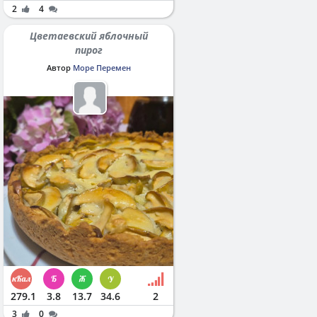
2
4
Цветаевский яблочный
пирог
Автор
Море Перемен
279.1
3.8
13.7
34.6
2
3
0