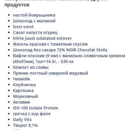
продуктов
настой боярышника
Шоколад с малиной
lossi vorst
Салат капуста огурец
hiirte juust sulatatud estover
Фасоль красная с томатным соусом
Шоколад без сахара 72% NOIR Chocolat Stella
Вафли плоские (9 мм) с ванильно-сливочным кремом
(45x97мм), 1шт=16.5г, - 530 кк
Компот из сливы
Пряник постный заварной медовый
Чизкейк
Клубничка
Картошка
Морковный
Активия
ISO 100 Isolate Protein
гречка с кур филе
Daily Vits
Творог 0,1%