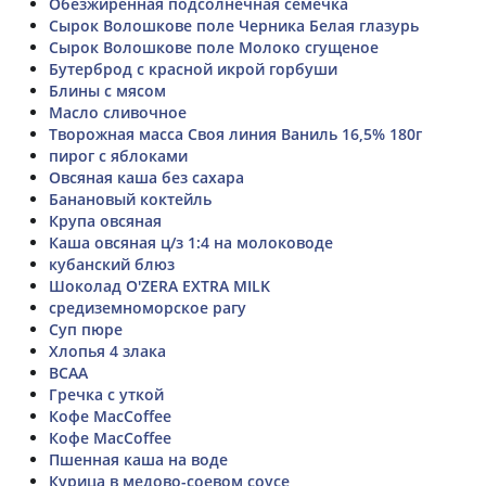
Обезжиренная подсолнечная семечка
Сырок Волошкове поле Черника Белая глазурь
Сырок Волошкове поле Молоко сгущеное
Бутерброд с красной икрой горбуши
Блины с мясом
Масло сливочное
Творожная масса Своя линия Ваниль 16,5% 180г
пирог с яблоками
Овсяная каша без сахара
Банановый коктейль
Крупа овсяная
Каша овсяная ц/з 1:4 на молоководе
кубанский блюз
Шоколад O'ZERA EXTRA MILK
средиземноморское рагу
Суп пюре
Хлопья 4 злака
BCAA
Гречка с уткой
Кофе MacCoffee
Кофе MacCoffee
Пшенная каша на воде
Курица в медово-соевом соусе