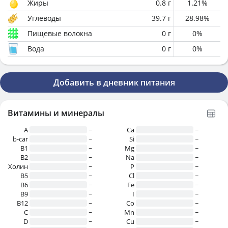
Жиры
0.8
г
1.21
%
Углеводы
39.7
г
28.98
%
Пищевые волокна
0
г
0
%
Вода
0
г
0
%
Добавить в дневник питания
Витамины и минералы
A
~
Ca
~
b-car
~
Si
~
В1
~
Mg
~
B2
~
Na
~
Холин
~
P
~
B5
~
Cl
~
B6
~
Fe
~
B9
~
I
~
B12
~
Co
~
C
~
Mn
~
D
~
Cu
~