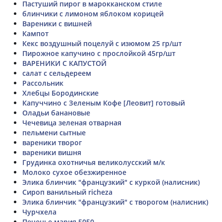
Пастуший пирог в марокканском стиле
блинчики с лимоном яблоком корицей
Вареники с вишней
Кампот
Кекс воздушный поцелуй с изюмом 25 гр/шт
Пирожное капучино с прослойкой 45гр/шт
ВАРЕНИКИ С КАПУСТОЙ
салат с сельдереем
Рассольник
Хлебцы Бородинские
Капуччино с Зеленым Кофе [Леовит] готовый
Оладьи банановые
Чечевица зеленая отварная
пельмени сытные
вареники творог
вареники вишня
Грудинка охотничья великолусский м/к
Молоко сухое обезжиренное
Элика блинчик "французкий" с куркой (налисник)
Сироп ванильный richeza
Элика блинчик "французкий" с творогом (налисник)
Чурчхела
Печенье мария 5050