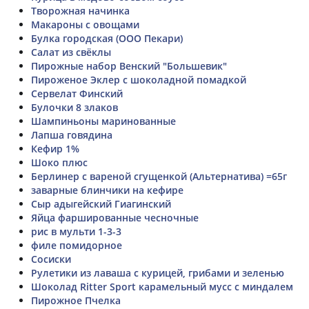
Творожная начинка
Макароны с овощами
Булка городская (ООО Пекари)
Салат из свёклы
Пирожные набор Венский "Большевик"
Пироженое Эклер с шоколадной помадкой
Сервелат Финский
Булочки 8 злаков
Шампиньоны маринованные
Лапша говядина
Кефир 1%
Шоко плюс
Берлинер с вареной сгущенкой (Альтернатива) =65г
заварные блинчики на кефире
Сыр адыгейский Гиагинский
Яйца фаршированные чесночные
рис в мульти 1-3-3
филе помидорное
Сосиски
Рулетики из лаваша с курицей, грибами и зеленью
Шоколад Ritter Sport карамельный мусс с миндалем
Пирожное Пчелка