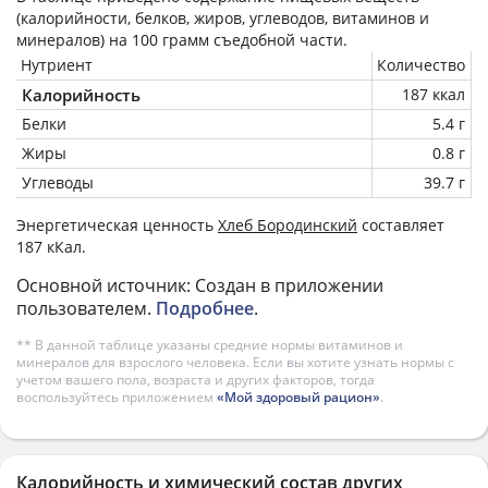
(калорийности, белков, жиров, углеводов, витаминов и
минералов) на
100 грамм
съедобной части.
Нутриент
Количество
Калорийность
187 ккал
Белки
5.4 г
Жиры
0.8 г
Углеводы
39.7 г
Энергетическая ценность
Хлеб Бородинский
составляет
187 кКал.
Основной источник: Создан в приложении
пользователем.
Подробнее
.
** В данной таблице указаны средние нормы витаминов и
минералов для взрослого человека. Если вы хотите узнать нормы с
учетом вашего пола, возраста и других факторов, тогда
воспользуйтесь приложением
«Мой здоровый рацион»
.
Калорийность и химический состав других