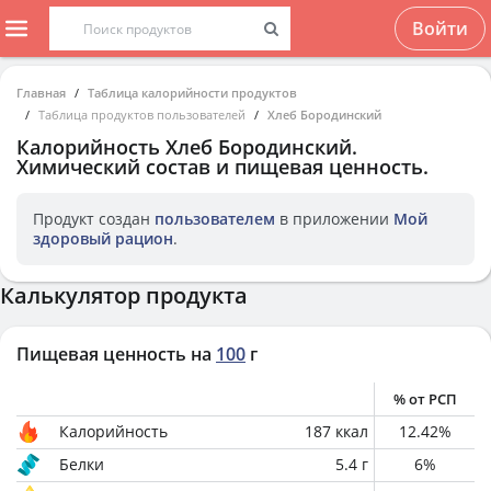
Войти
Главная
Таблица калорийности продуктов
Таблица продуктов пользователей
Хлеб Бородинский
Калорийность
Хлеб Бородинский
.
Химический состав и пищевая ценность.
Продукт создан
пользователем
в приложении
Мой
здоровый рацион
.
Калькулятор продукта
Пищевая ценность на
100
г
% от РСП
Калорийность
187
ккал
12.42
%
Белки
5.4
г
6
%