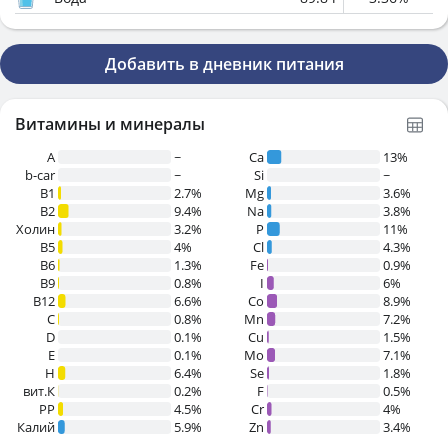
Добавить в дневник питания
Витамины и минералы
A
~
Ca
13%
b-car
~
Si
~
В1
2.7%
Mg
3.6%
B2
9.4%
Na
3.8%
Холин
3.2%
P
11%
B5
4%
Cl
4.3%
B6
1.3%
Fe
0.9%
B9
0.8%
I
6%
B12
6.6%
Co
8.9%
C
0.8%
Mn
7.2%
D
0.1%
Cu
1.5%
E
0.1%
Mo
7.1%
H
6.4%
Se
1.8%
вит.К
0.2%
F
0.5%
PP
4.5%
Cr
4%
Калий
5.9%
Zn
3.4%