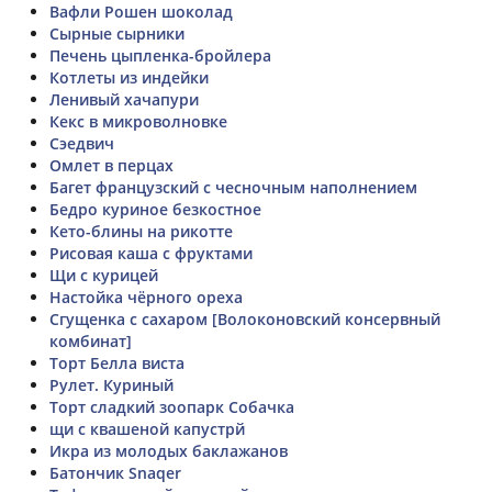
Вафли Рошен шоколад
Сырные сырники
Печень цыпленка-бройлера
Котлеты из индейки
Ленивый хачапури
Кекс в микроволновке
Сэедвич
Омлет в перцах
Багет французский с чесночным наполнением
Бедро куриное безкостное
Кето-блины на рикотте
Рисовая каша с фруктами
Щи с курицей
Настойка чёрного ореха
Сгущенка с сахаром [Волоконовский консервный
комбинат]
Торт Белла виста
Рулет. Куриный
Торт сладкий зоопарк Собачка
щи с квашеной капустрй
Икра из молодых баклажанов
Батончик Snaqer