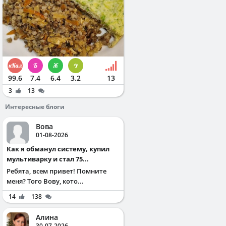
99.6
7.4
6.4
3.2
13
3
13
Интересные блоги
Вова
01-08-2026
Как я обманул систему, купил
мультиварку и стал 75...
Ребята, всем привет! Помните
меня? Того Вову, кото...
14
138
Алина
30-07-2026