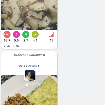
63.7
5.5
2.7
4.1
13
2
3
Омлет с кабачком
Автор
Оксана Б