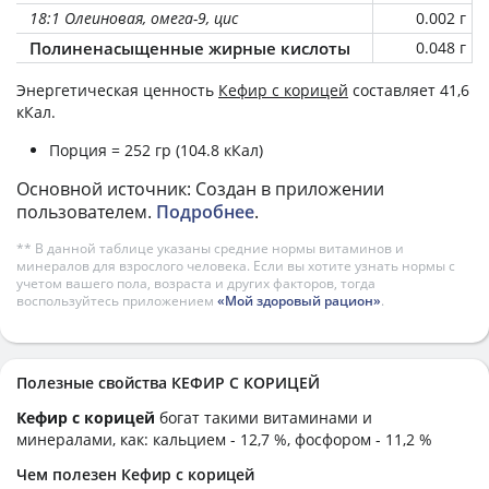
18:1 Олеиновая, омега-9, цис
0.002 г
Полиненасыщенные жирные кислоты
0.048 г
Энергетическая ценность
Кефир с корицей
составляет 41,6
кКал.
Порция = 252 гр (104.8 кКал)
Основной источник: Создан в приложении
пользователем.
Подробнее
.
** В данной таблице указаны средние нормы витаминов и
минералов для взрослого человека. Если вы хотите узнать нормы с
учетом вашего пола, возраста и других факторов, тогда
воспользуйтесь приложением
«Мой здоровый рацион»
.
Полезные свойства КЕФИР С КОРИЦЕЙ
Кефир с корицей
богат такими витаминами и
минералами, как: кальцием - 12,7 %, фосфором - 11,2 %
Чем полезен Кефир с корицей