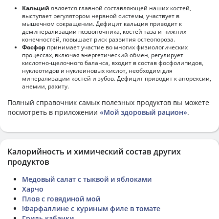
Кальций
является главной составляющей наших костей,
выступает регулятором нервной системы, участвует в
мышечном сокращении. Дефицит кальция приводит к
деминерализации позвоночника, костей таза и нижних
конечностей, повышает риск развития остеопороза.
Фосфор
принимает участие во многих физиологических
процессах, включая энергетический обмен, регулирует
кислотно-щелочного баланса, входит в состав фосфолипидов,
нуклеотидов и нуклеиновых кислот, необходим для
минерализации костей и зубов. Дефицит приводит к анорексии,
анемии, рахиту.
Полный справочник самых полезных продуктов вы можете
посмотреть в приложении
«Мой здоровый рацион»
.
Калорийность и химический состав других
продуктов
Медовый салат с тыквой и яблоками
Харчо
Плов с говядиной мой
!Фарфаллине с куриным филе в томате
Гриль кабачки