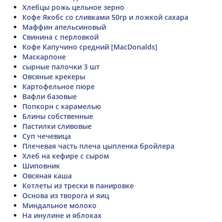
Хлебцы рожь цельное зерно
Кофе Якобс со сливками 50гр и ложкой сахара
Маффин апельсиновый
Свинина с перловкой
Кофе Капучино средний [MacDonalds]
Маскарпоне
сырные палочки 3 шт
Овсяные крекеры
Картофельное пюре
Вафли базовые
Попкорн с карамелью
Блины собственные
Пастилки сливовые
Суп чечевица
Плечевая часть плеча цыпленка бройлера
Хлеб на кефире с сыром
Шиповник
Овсяная каша
Котлеты из трески в панировке
Основа из творога и яиц
Миндальное молоко
На инулине и яблоках