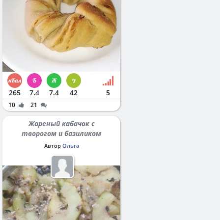
265
7.4
7.4
42
5
10
21
Жареный кабачок с
творогом и базиликом
Автор
Ольга