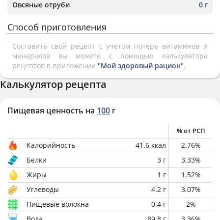
Овсяные отруби
0 г
Способ приготовления
Составить свой рецепт с учетом потерь витаминов и
минералов вы можете с помощью калькулятора
рецептов в приложении
"Мой здоровый рацион"
.
Калькулятор рецепта
Пищевая ценность на
100
г
% от РСП
Калорийность
41.6
ккал
2.76
%
Белки
3
г
3.33
%
Жиры
1
г
1.52
%
Углеводы
4.2
г
3.07
%
Пищевые волокна
0.4
г
2
%
Вода
89.8
г
3.36
%