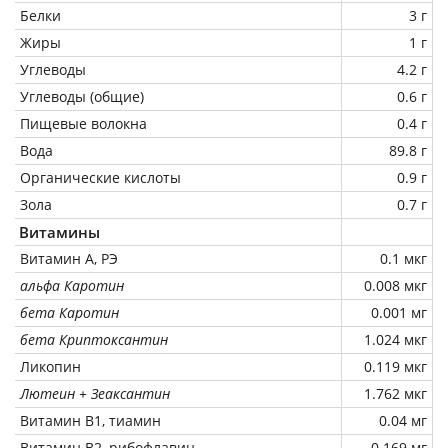
Белки
3 г
Жиры
1 г
Углеводы
4.2 г
Углеводы (общие)
0.6 г
Пищевые волокна
0.4 г
Вода
89.8 г
Органические кислоты
0.9 г
Зола
0.7 г
Витамины
Витамин А, РЭ
0.1 мкг
альфа Каротин
0.008 мкг
бета Каротин
0.001 мг
бета Криптоксантин
1.024 мкг
Ликопин
0.119 мкг
Лютеин + Зеаксантин
1.762 мкг
Витамин В1, тиамин
0.04 мг
Витамин В2, рибофлавин
0.169 мг