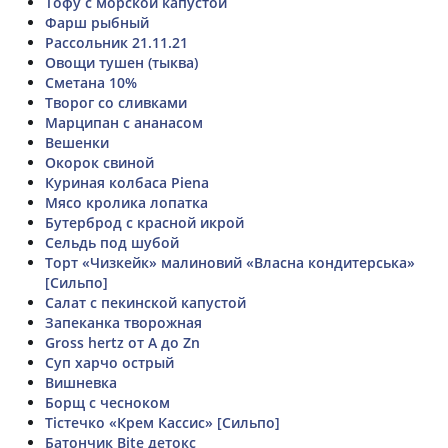
Тофу с морской капустой
Фарш рыбный
Рассольник 21.11.21
Овощи тушен (тыква)
Сметана 10%
Творог со сливками
Марципан с ананасом
Вешенки
Окорок свиной
Куриная колбаса Piena
Мясо кролика лопатка
Бутерброд с красной икрой
Сельдь под шубой
Торт «Чизкейк» малиновий «Власна кондитерська»
[Сильпо]
Салат с пекинской капустой
Запеканка творожная
Gross hertz от A до Zn
Суп харчо острый
Вишневка
Борщ с чесноком
Тістечко «Крем Кассис» [Сильпо]
Батончик Bite детокс