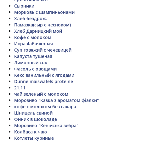
Сырники
Морковь с шампиньонами
Хлеб бездрож.
Памазка(сыр с чесноком)
Хлеб Дарницкий мой
Кофе с молоком
Икра 4абачковая
Суп говяжий с чечевицей
Капуста тушеная
Лимонный сок
Фасоль с овощами
Кекс ванильный с ягодами
Dunne maiswafels proteine
21.11
чай зеленый с молоком
Морозиво "Казка з ароматом фіалки"
кофе с молоком без сахара
Шницель свиной
Финик в шоколаде
Морозиво "Кенійська зебра"
Колбаса к чаю
Котлеты куриные