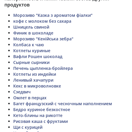
продуктов
Морозиво "Казка з ароматом фіалки"
кофе с молоком без сахара
Шницель свиной
Финик в шоколаде
Морозиво "Кенійська зебра"
Колбаса к чаю
Котлеты куриные
Вафли Рошен шоколад
Сырные сырники
Печень цыпленка-бройлера
Котлеты из индейки
Ленивый хачапури
Кекс в микроволновке
Сэедвич
Омлет в перцах
Багет французский с чесночным наполнением
Бедро куриное безкостное
Кето-блины на рикотте
Рисовая каша с фруктами
Щи с курицей