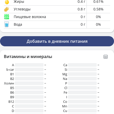
Жиры
0.4
г
0.61
%
Углеводы
0.8
г
0.58
%
Пищевые волокна
0
г
0
%
Вода
0
г
0
%
Добавить в дневник питания
Витамины и минералы
A
~
Ca
~
b-car
~
Si
~
В1
~
Mg
~
B2
~
Na
~
Холин
~
P
~
B5
~
Cl
~
B6
~
Fe
~
B9
~
I
~
B12
~
Co
~
C
~
Mn
~
D
~
Cu
~