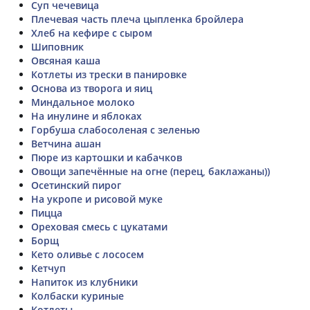
Суп чечевица
Плечевая часть плеча цыпленка бройлера
Хлеб на кефире с сыром
Шиповник
Овсяная каша
Котлеты из трески в панировке
Основа из творога и яиц
Миндальное молоко
На инулине и яблоках
Горбуша слабосоленая с зеленью
Ветчина ашан
Пюре из картошки и кабачков
Овощи запечённые на огне (перец, баклажаны))
Осетинский пирог
На укропе и рисовой муке
Пицца
Ореховая смесь с цукатами
Борщ
Кето оливье с лососем
Кетчуп
Напиток из клубники
Колбаски куриные
Котлеты