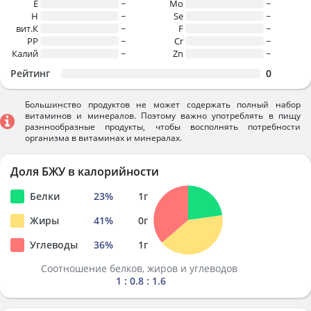
E
~
Mo
~
H
~
Se
~
вит.К
~
F
~
PP
~
Cr
~
Калий
~
Zn
~
Рейтинг
0
Большинство продуктов не может содержать полный набор
витаминов и минералов. Поэтому важно употреблять в пищу
разннообразные продукты, чтобы восполнять потребности
организма в витаминах и минералах.
Доля БЖУ в калорийности
Белки
23
%
1
г
Жиры
41
%
0
г
Углеводы
36
%
1
г
Соотношение белков, жиров и углеводов
1 : 0.8 : 1.6