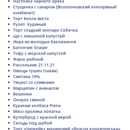
Настойка чёрного ореха
Сгущенка с сахаром [Волоконовский консервный
комбинат]
Торт Белла виста
Рулет. Куриный
Торт сладкий зоопарк Собачка
щи с квашеной капустрй
Икра из молодых баклажанов
Батончик Snaqer
Тофу с морской капустой
Фарш рыбный
Рассольник 21.11.21
Овощи тушен (тыква)
Сметана 10%
Творог со сливками
Марципан с ананасом
Вешенки
Окорок свиной
Куриная колбаса Piena
Мясо кролика лопатка
Бутерброд с красной икрой
Сельдь под шубой
Торт «Чизкейк» малиновий «Власна кондитерська»