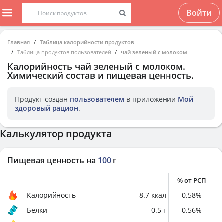
Войти
Главная
Таблица калорийности продуктов
Таблица продуктов пользователей
чай зеленый с молоком
Калорийность
чай зеленый с молоком
.
Химический состав и пищевая ценность.
Продукт создан
пользователем
в приложении
Мой
здоровый рацион
.
Калькулятор продукта
Пищевая ценность на
100
г
% от РСП
Калорийность
8.7
ккал
0.58
%
Белки
0.5
г
0.56
%