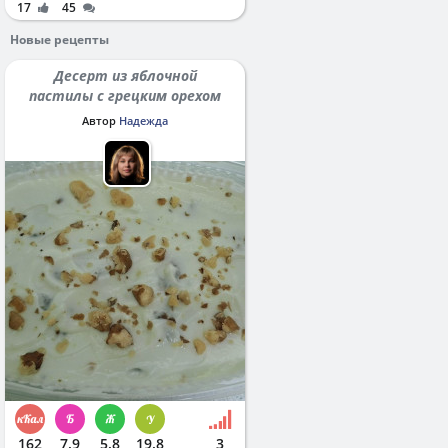
17
45
Новые рецепты
Десерт из яблочной
пастилы с грецким орехом
Автор
Надежда
162
7.9
5.8
19.8
3