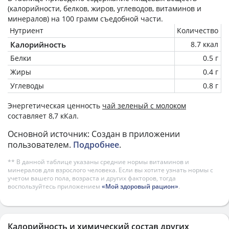
(калорийности, белков, жиров, углеводов, витаминов и
минералов) на
100 грамм
съедобной части.
Нутриент
Количество
Калорийность
8.7 ккал
Белки
0.5 г
Жиры
0.4 г
Углеводы
0.8 г
Энергетическая ценность
чай зеленый с молоком
составляет 8,7 кКал.
Основной источник: Создан в приложении
пользователем.
Подробнее
.
** В данной таблице указаны средние нормы витаминов и
минералов для взрослого человека. Если вы хотите узнать нормы с
учетом вашего пола, возраста и других факторов, тогда
воспользуйтесь приложением
«Мой здоровый рацион»
.
Калорийность и химический состав других