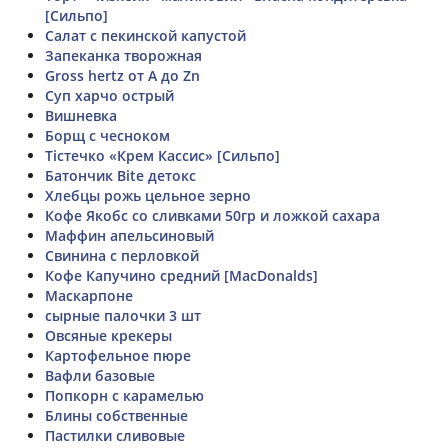
[Сильпо]
Салат с пекинской капустой
Запеканка творожная
Gross hertz от A до Zn
Суп харчо острый
Вишневка
Борщ с чесноком
Тістечко «Крем Кассис» [Сильпо]
Батончик Bite детокс
Хлебцы рожь цельное зерно
Кофе Якобс со сливками 50гр и ложкой сахара
Маффин апельсиновый
Свинина с перловкой
Кофе Капучино средний [MacDonalds]
Маскарпоне
сырные палочки 3 шт
Овсяные крекеры
Картофельное пюре
Вафли базовые
Попкорн с карамелью
Блины собственные
Пастилки сливовые