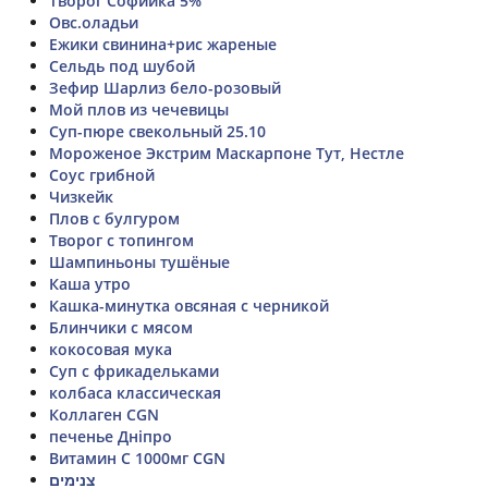
Творог Софийка 5%
Овс.оладьи
Ежики свинина+рис жареные
Сельдь под шубой
Зефир Шарлиз бело-розовый
Мой плов из чечевицы
Суп-пюре свекольный 25.10
Мороженое Экстрим Маскарпоне Тут, Нестле
Соус грибной
Чизкейк
Плов с булгуром
Творог с топингом
Шампиньоны тушёные
Каша утро
Кашка-минутка овсяная с черникой
Блинчики с мясом
кокосовая мука
Суп с фрикадельками
колбаса классическая
Коллаген CGN
печенье Дніпро
Витамин С 1000мг CGN
צנימים