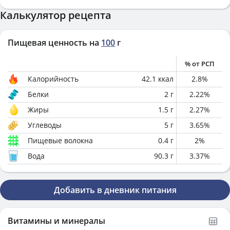
Калькулятор рецепта
Пищевая ценность на
100
г
% от РСП
Калорийность
42.1
ккал
2.8
%
Белки
2
г
2.22
%
Жиры
1.5
г
2.27
%
Углеводы
5
г
3.65
%
Пищевые волокна
0.4
г
2
%
Вода
90.3
г
3.37
%
Добавить в дневник питания
Витамины и минералы