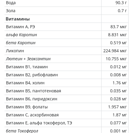
Вода
90.3 г
Зола
0.7 г
Витамины
Витамин А, РЭ
83.7 мкг
альфа Каротин
8.831 мкг
бета Каротин
0.519 мг
Ликопин
224.984 мкг
Лютеин + Зеаксантин
10.755 мкг
Витамин В1, тиамин
0.012 мг
Витамин В2, рибофлавин
0.008 мг
Витамин В4, холин
1.76 мг
Витамин В5, пантотеновая
0.035 мг
Витамин В6, пиридоксин
0.028 мг
Витамин В9, фолаты
1.957 мкг
Витамин C, аскорбиновая
1.87 мг
Витамин Е, альфа токоферол, ТЭ
0.077 мг
бета Токоферол
0.001 мг