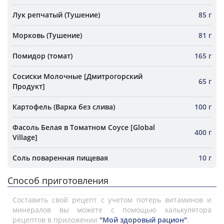
Лук репчатый (Тушение)
85 г
Морковь (Тушение)
81 г
Помидор (томат)
165 г
Сосиски Молочные [Дмитрогорский
65 г
Продукт]
Картофель (Варка без слива)
100 г
Фасоль Белая в Томатном Соусе [Global
400 г
Village]
Соль поваренная пищевая
10 г
Способ приготовления
Составить свой рецепт с учетом потерь витаминов и
минералов вы можете с помощью калькулятора
рецептов в приложении
"Мой здоровый рацион"
.