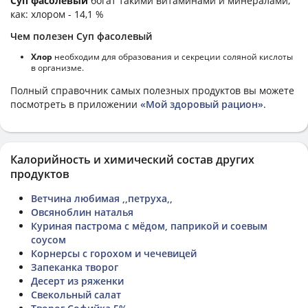
Суп фасолевый
богат такими витаминами и минералами,
как: хлором - 14,1 %
Чем полезен Суп фасолевый
Хлор
необходим для образования и секреции соляной кислоты
в организме.
Полный справочник самых полезных продуктов вы можете
посмотреть в приложении
«Мой здоровый рацион»
.
Калорийность и химический состав других
продуктов
Ветчина любимая ,,петруха,,
Овсяноблин наталья
Куриная пастрома с мёдом, паприкой и соевым
соусом
Корнерсы с горохом и чечевицей
Запеканка творог
Десерт из ряженки
Свекольный салат