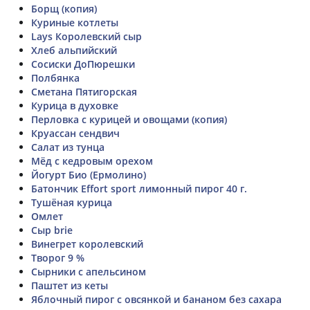
Борщ (копия)
Куриные котлеты
Lays Королевский сыр
Хлеб альпийский
Сосиски ДоПюрешки
Полбянка
Сметана Пятигорская
Курица в духовке
Перловка с курицей и овощами (копия)
Круассан сендвич
Салат из тунца
Мёд с кедровым орехом
Йогурт Био (Ермолино)
Батончик Effort sport лимонный пирог 40 г.
Тушёная курица
Омлет
Сыр brie
Винегрет королевский
Творог 9 %
Сырники с апельсином
Паштет из кеты
Яблочный пирог с овсянкой и бананом без сахара