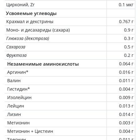
Цирконий, Zr
0.1 мкг
Усвояемые углеводы
Крахмал и декстрины
0.767 г
Моно- и дисахариды (сахара)
0.9 г
Глюкоза (декстроза)
0.3 г
Сахароза
0.5 г
Фруктоза
0.2 г
Незаменимые аминокислоты
0.064 г
Аргинин*
0.016 г
Валин
0.011 г
Гистидин*
0.004 г
Изолейцин
0.009 г
Лейцин
0.013 г
Лизин
0.014 г
Метионин
0.003 г
Метионин + Цистеин
0.004 г
Треонин
0.011 г