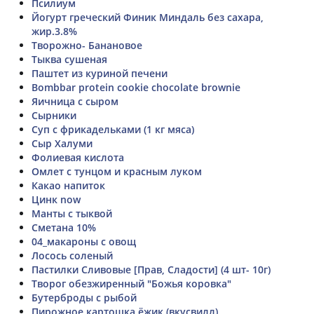
Псилиум
Йогурт греческий Финик Миндаль без сахара,
жир.3.8%
Творожно- Банановое
Тыква сушеная
Паштет из куриной печени
Bombbar protein cookie chocolate brownie
Яичница с сыром
Сырники
Суп с фрикадельками (1 кг мяса)
Сыр Халуми
Фолиевая кислота
Омлет с тунцом и красным луком
Какао напиток
Цинк now
Манты с тыквой
Сметана 10%
04_макароны с овощ
Лосось соленый
Пастилки Сливовые [Прав, Сладости] (4 шт- 10г)
Творог обезжиренный "Божья коровка"
Бутерброды с рыбой
Пирожное картошка ёжик (вкусвилл)