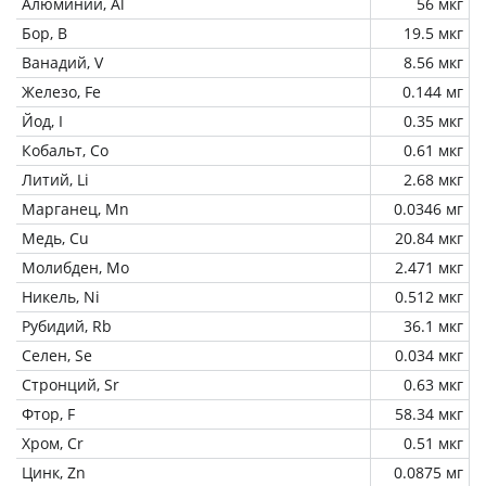
Алюминий, Al
56 мкг
Бор, B
19.5 мкг
Ванадий, V
8.56 мкг
Железо, Fe
0.144 мг
Йод, I
0.35 мкг
Кобальт, Co
0.61 мкг
Литий, Li
2.68 мкг
Марганец, Mn
0.0346 мг
Медь, Cu
20.84 мкг
Молибден, Mo
2.471 мкг
Никель, Ni
0.512 мкг
Рубидий, Rb
36.1 мкг
Селен, Se
0.034 мкг
Стронций, Sr
0.63 мкг
Фтор, F
58.34 мкг
Хром, Cr
0.51 мкг
Цинк, Zn
0.0875 мг