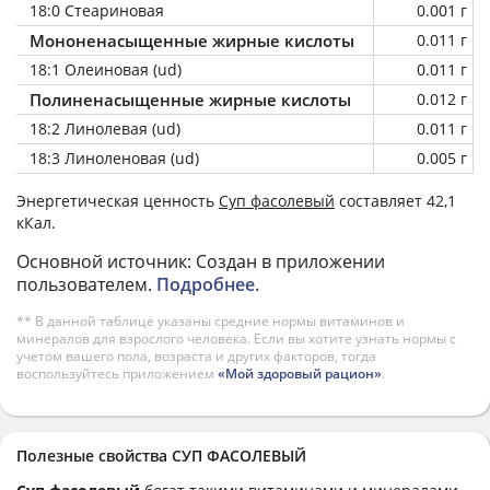
18:0 Стеариновая
0.001 г
Мононенасыщенные жирные кислоты
0.011 г
18:1 Олеиновая (ud)
0.011 г
Полиненасыщенные жирные кислоты
0.012 г
18:2 Линолевая (ud)
0.011 г
18:3 Линоленовая (ud)
0.005 г
Энергетическая ценность
Суп фасолевый
составляет 42,1
кКал.
Основной источник: Создан в приложении
пользователем.
Подробнее
.
** В данной таблице указаны средние нормы витаминов и
минералов для взрослого человека. Если вы хотите узнать нормы с
учетом вашего пола, возраста и других факторов, тогда
воспользуйтесь приложением
«Мой здоровый рацион»
.
Полезные свойства СУП ФАСОЛЕВЫЙ