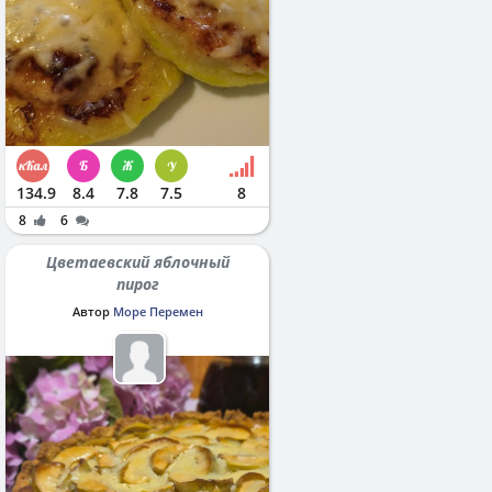
134.9
8.4
7.8
7.5
8
8
6
Цветаевский яблочный
пирог
Автор
Море Перемен