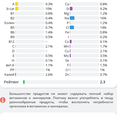
A
9.3%
Ca
0.8%
b-car
10%
Si
9.2%
В1
0.8%
Mg
1.2%
B2
0.4%
Na
16%
Холин
0.4%
P
1.2%
B5
0.7%
Cl
14%
B6
1.4%
Fe
0.8%
B9
0.5%
I
0.2%
B12
~
Co
6.1%
C
2.1%
Mn
1.7%
D
~
Cu
2.1%
E
0.5%
Mo
3.5%
H
0.1%
Se
0.1%
вит.К
1.1%
F
1.5%
PP
1%
Cr
1%
Калий
2.6%
Zn
0.7%
Рейтинг
2.3
Большинство продуктов не может содержать полный набор
витаминов и минералов. Поэтому важно употреблять в пищу
разннообразные продукты, чтобы восполнять потребности
организма в витаминах и минералах.