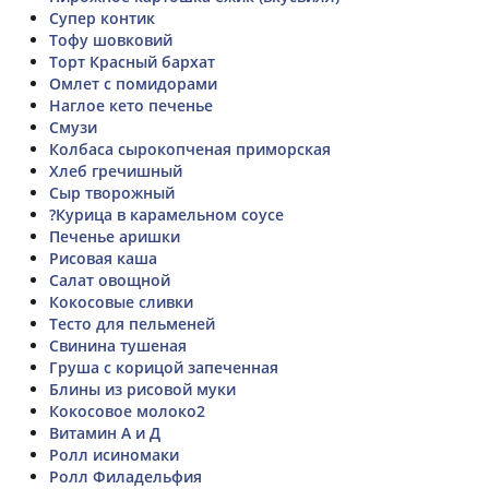
Супер контик
Тофу шовковий
Торт Красный бархат
Омлет с помидорами
Наглое кето печенье
Смузи
Колбаса сырокопченая приморская
Хлеб гречишный
Сыр творожный
?Курица в карамельном соусе
Печенье аришки
Рисовая каша
Салат овощной
Кокосовые сливки
Тесто для пельменей
Свинина тушеная
Груша с корицой запеченная
Блины из рисовой муки
Кокосовое молоко2
Витамин А и Д
Ролл исиномаки
Ролл Филадельфия