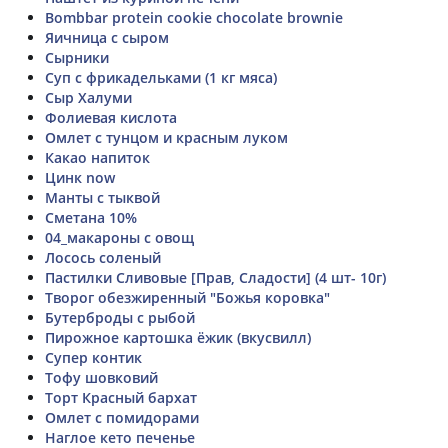
Bombbar protein cookie chocolate brownie
Яичница с сыром
Сырники
Суп с фрикадельками (1 кг мяса)
Сыр Халуми
Фолиевая кислота
Омлет с тунцом и красным луком
Какао напиток
Цинк now
Манты с тыквой
Сметана 10%
04_макароны с овощ
Лосось соленый
Пастилки Сливовые [Прав, Сладости] (4 шт- 10г)
Творог обезжиренный "Божья коровка"
Бутерброды с рыбой
Пирожное картошка ёжик (вкусвилл)
Супер контик
Тофу шовковий
Торт Красный бархат
Омлет с помидорами
Наглое кето печенье