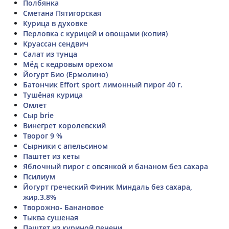
Полбянка
Сметана Пятигорская
Курица в духовке
Перловка с курицей и овощами (копия)
Круассан сендвич
Салат из тунца
Мёд с кедровым орехом
Йогурт Био (Ермолино)
Батончик Effort sport лимонный пирог 40 г.
Тушёная курица
Омлет
Сыр brie
Винегрет королевский
Творог 9 %
Сырники с апельсином
Паштет из кеты
Яблочный пирог с овсянкой и бананом без сахара
Псилиум
Йогурт греческий Финик Миндаль без сахара,
жир.3.8%
Творожно- Банановое
Тыква сушеная
Паштет из куриной печени