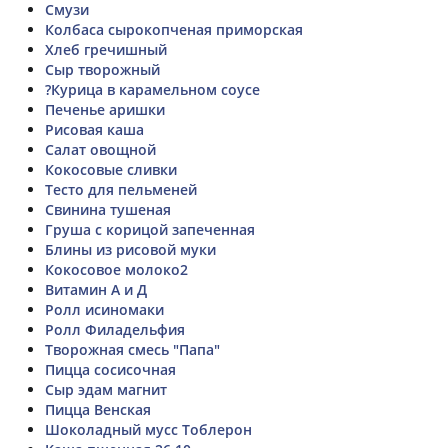
Смузи
Колбаса сырокопченая приморская
Хлеб гречишный
Сыр творожный
?Курица в карамельном соусе
Печенье аришки
Рисовая каша
Салат овощной
Кокосовые сливки
Тесто для пельменей
Свинина тушеная
Груша с корицой запеченная
Блины из рисовой муки
Кокосовое молоко2
Витамин А и Д
Ролл исиномаки
Ролл Филадельфия
Творожная смесь "Папа"
Пицца сосисочная
Сыр эдам магнит
Пицца Венская
Шоколадный мусс Тоблерон