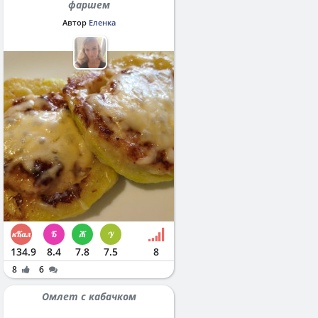
фаршем
Автор
Еленка
134.9
8.4
7.8
7.5
8
8
6
Омлет с кабачком