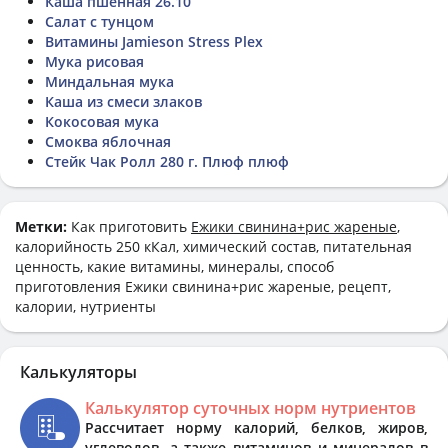
Каша пшенная 26.10
Салат с тунцом
Витамины Jamieson Stress Plex
Мука рисовая
Миндальная мука
Каша из смеси злаков
Кокосовая мука
Смоква яблочная
Стейк Чак Ролл 280 г. Плюф плюф
Метки:
Как приготовить
Ежики свинина+рис жареные
,
калорийность 250 кКал, химический состав, питательная
ценность, какие витамины, минералы, способ
приготовления Ежики свинина+рис жареные, рецепт,
калории, нутриенты
Калькуляторы
Калькулятор суточных норм нутриентов
Рассчитает норму калорий, белков, жиров,
углеводов, а также витаминов и минералов в