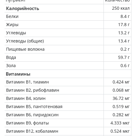
Калорийность
250 ккал
Белки
8.4 г
Жиры
17.8 г
Углеводы
13.2 г
Углеводы (общие)
13.4 г
Пищевые волокна
0.2 г
Вода
59.7 г
Зола
0.6 г
Витамины
Витамин В1, тиамин
0.424 мг
Витамин В2, рибофлавин
0.068 мг
Витамин В4, холин
36.72 мг
Витамин В5, пантотеновая
0.519 мг
Витамин В6, пиридоксин
0.282 мг
Витамин В9, фолаты
4.333 мкг
Витамин В12, кобаламин
0.524 мкг