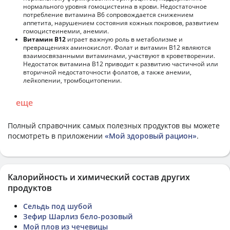
нормального уровня гомоцистеина в крови. Недостаточное
потребление витамина В6 сопровождается снижением
аппетита, нарушением состояния кожных покровов, развитием
гомоцистеинемии, анемии.
Витамин В12
играет важную роль в метаболизме и
превращениях аминокислот. Фолат и витамин В12 являются
взаимосвязанными витаминами, участвуют в кроветворении.
Недостаток витамина В12 приводит к развитию частичной или
вторичной недостаточности фолатов, а также анемии,
лейкопении, тромбоцитопении.
еще
Полный справочник самых полезных продуктов вы можете
посмотреть в приложении
«Мой здоровый рацион»
.
Калорийность и химический состав других
продуктов
Сельдь под шубой
Зефир Шарлиз бело-розовый
Мой плов из чечевицы