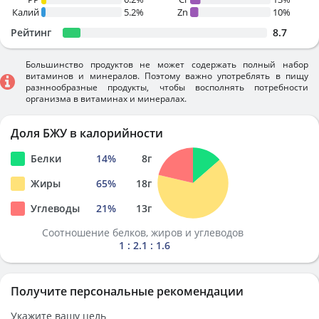
Калий
5.2%
Zn
10%
Рейтинг
8.7
Большинство продуктов не может содержать полный набор
витаминов и минералов. Поэтому важно употреблять в пищу
разннообразные продукты, чтобы восполнять потребности
организма в витаминах и минералах.
Доля БЖУ в калорийности
Белки
14
%
8
г
Жиры
65
%
18
г
Углеводы
21
%
13
г
Соотношение белков, жиров и углеводов
1 : 2.1 : 1.6
Получите персональные рекомендации
Укажите вашу цель