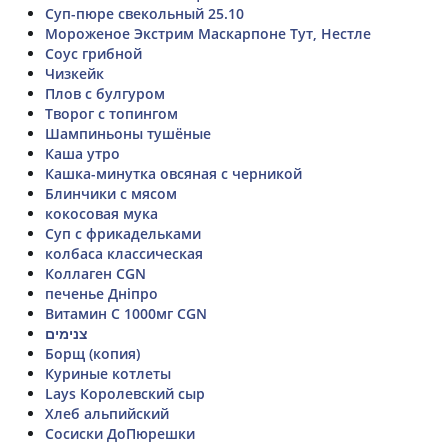
Суп-пюре свекольный 25.10
Мороженое Экстрим Маскарпоне Тут, Нестле
Соус грибной
Чизкейк
Плов с булгуром
Творог с топингом
Шампиньоны тушёные
Каша утро
Кашка-минутка овсяная с черникой
Блинчики с мясом
кокосовая мука
Суп с фрикадельками
колбаса классическая
Коллаген CGN
печенье Дніпро
Витамин С 1000мг CGN
צנימים
Борщ (копия)
Куриные котлеты
Lays Королевский сыр
Хлеб альпийский
Сосиски ДоПюрешки