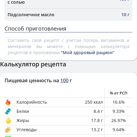
с солью
Подсолнечное масло
10 г
Способ приготовления
Составить свой рецепт с учетом потерь витаминов и
минералов вы можете с помощью калькулятора
рецептов в приложении
"Мой здоровый рацион"
.
Калькулятор рецепта
Пищевая ценность на
100
г
% от РСП
Калорийность
250
ккал
16.6
%
Белки
8.4
г
9.33
%
Жиры
17.8
г
26.97
%
Углеводы
13.2
г
9.64
%