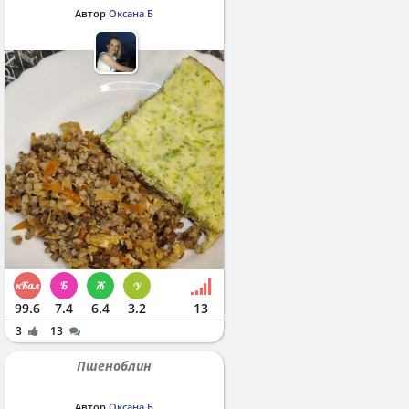
Автор
Оксана Б
99.6
7.4
6.4
3.2
13
3
13
Пшеноблин
Автор
Оксана Б