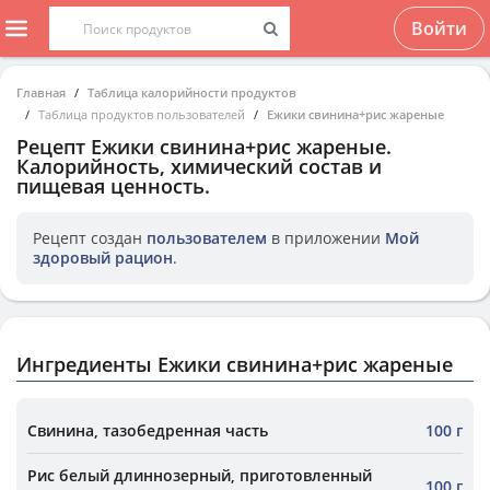
Войти
Главная
Таблица калорийности продуктов
Таблица продуктов пользователей
Ежики свинина+рис жареные
Рецепт
Ежики свинина+рис жареные
.
Калорийность, химический состав и
пищевая ценность.
Рецепт создан
пользователем
в приложении
Мой
здоровый рацион
.
Ингредиенты Ежики свинина+рис жареные
Свинина, тазобедренная часть
100 г
Рис белый длиннозерный, приготовленный
100 г