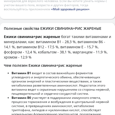
минералов для взрослого человека. Если вы хотите узнать нормы с
учетом вашего пола, возраста и других факторов, тогда
воспользуйтесь приложением
«Мой здоровый рацион»
.
Полезные свойства ЕЖИКИ СВИНИНА+РИС ЖАРЕНЫЕ
Ежики свинина+рис жареные
богат такими витаминами и
минералами, как: витамином B1 - 28,3 %, витамином B6 -
14,1 %, витамином B12 - 17,5 %, витамином E - 15,7 %,
фосфором - 12,4 %, кобальтом - 38,1 %, марганцем - 11,9 %,
хромом - 12,9 %
Чем полезен Ежики свинина+рис жареные
Витамин В1
входит в состав важнейших ферментов
углеводного и энергетического обмена, обеспечивающих
организм энергией и пластическими веществами, а также
метаболизма разветвленных аминокислот. Недостаток этого
витамина ведет к серьезным нарушениям со стороны нервной,
пищеварительной и сердечно-сосудистой систем.
Витамин В6
участвует в поддержании иммунного ответа,
процессах торможения и возбуждения в центральной нервной
системе, в превращениях аминокислот, метаболизме
триптофана, липидов и нуклеиновых кислот, способствует
нормальному формированию эритроцитов, поддержанию