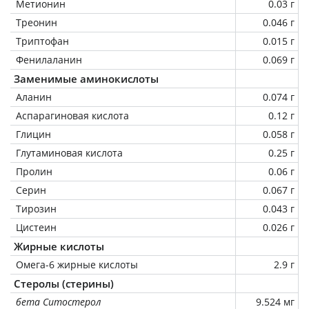
Метионин
0.03 г
Треонин
0.046 г
Триптофан
0.015 г
Фенилаланин
0.069 г
Заменимые аминокислоты
Аланин
0.074 г
Аспарагиновая кислота
0.12 г
Глицин
0.058 г
Глутаминовая кислота
0.25 г
Пролин
0.06 г
Серин
0.067 г
Тирозин
0.043 г
Цистеин
0.026 г
Жирные кислоты
Омега-6 жирные кислоты
2.9 г
Стеролы (стерины)
бета Ситостерол
9.524 мг