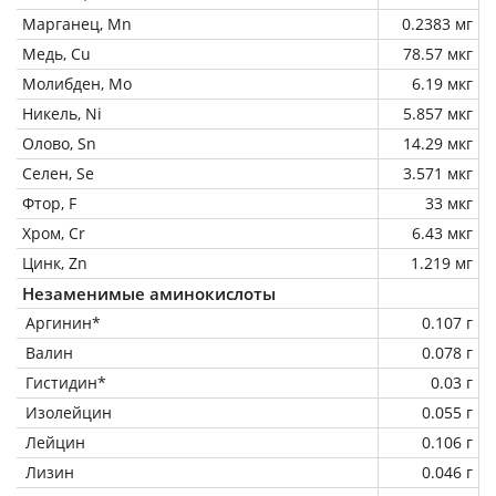
Марганец, Mn
0.2383 мг
Медь, Cu
78.57 мкг
Молибден, Mo
6.19 мкг
Никель, Ni
5.857 мкг
Олово, Sn
14.29 мкг
Селен, Se
3.571 мкг
Фтор, F
33 мкг
Хром, Cr
6.43 мкг
Цинк, Zn
1.219 мг
Незаменимые аминокислоты
Аргинин*
0.107 г
Валин
0.078 г
Гистидин*
0.03 г
Изолейцин
0.055 г
Лейцин
0.106 г
Лизин
0.046 г