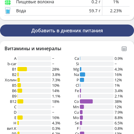
Пищевые волокна
0.2
г
1
%
Вода
59.7
г
2.23
%
Добавить в дневник питания
Витамины и минералы
A
~
Ca
0.9%
b-car
~
Si
~
В1
28%
Mg
4.3%
B2
3.8%
Na
16%
Холин
7.3%
P
12%
B5
10%
Cl
1%
B6
14%
Fe
3.4%
B9
1.1%
I
2.1%
B12
18%
Co
38%
C
~
Mn
12%
D
~
Cu
7.9%
E
16%
Mo
8.8%
H
4.3%
Se
6.5%
вит.К
0.3%
F
0.8%
PP
6.2%
Cr
13%