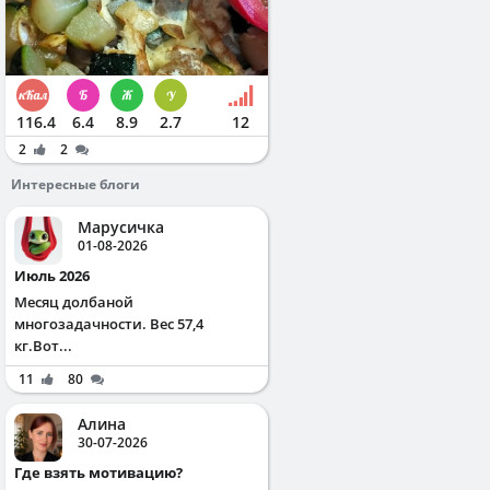
116.4
6.4
8.9
2.7
12
2
2
Интересные блоги
Марусичка
01-08-2026
Июль 2026
Месяц долбаной
многозадачности. Вес 57,4
кг.Вот...
11
80
Алина
30-07-2026
Где взять мотивацию?