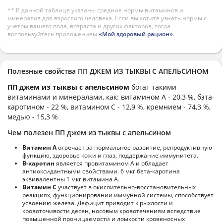
** В данной таблице указаны средние нормы витаминов и
минералов для взрослого человека. Если вы хотите узнать нормы с
учетом вашего пола, возраста и других факторов, тогда
воспользуйтесь приложением
«Мой здоровый рацион»
.
Полезные свойства ПП ДЖЕМ ИЗ ТЫКВЫ С АПЕЛЬСИНОМ
ПП джем из тыквы с апельсином
богат такими
витаминами и минералами, как: витамином А - 20,3 %, бэта-
каротином - 22 %, витамином C - 12,9 %, кремнием - 74,3 %,
медью - 15,3 %
Чем полезен ПП джем из тыквы с апельсином
Витамин А
отвечает за нормальное развитие, репродуктивную
функцию, здоровье кожи и глаз, поддержание иммунитета.
В-каротин
является провитамином А и обладает
антиоксидантными свойствами. 6 мкг бета-каротина
эквивалентны 1 мкг витамина А.
Витамин С
участвует в окислительно-восстановительных
реакциях, функционировании иммунной системы, способствует
усвоению железа. Дефицит приводит к рыхлости и
кровоточивости десен, носовым кровотечениям вследствие
повышенной проницаемости и ломкости кровеносных