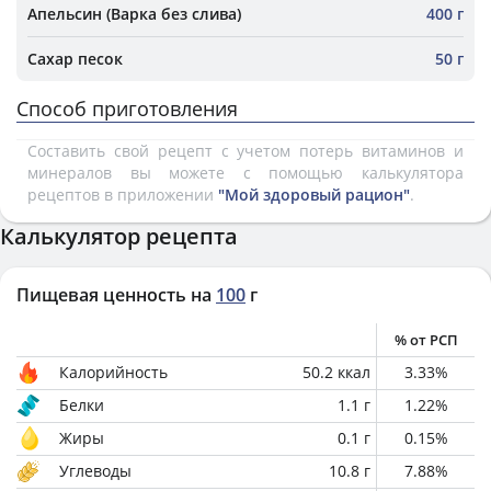
Апельсин (Варка без слива)
400 г
Сахар песок
50 г
Способ приготовления
Составить свой рецепт с учетом потерь витаминов и
минералов вы можете с помощью калькулятора
рецептов в приложении
"Мой здоровый рацион"
.
Калькулятор рецепта
Пищевая ценность на
100
г
% от РСП
Калорийность
50.2
ккал
3.33
%
Белки
1.1
г
1.22
%
Жиры
0.1
г
0.15
%
Углеводы
10.8
г
7.88
%