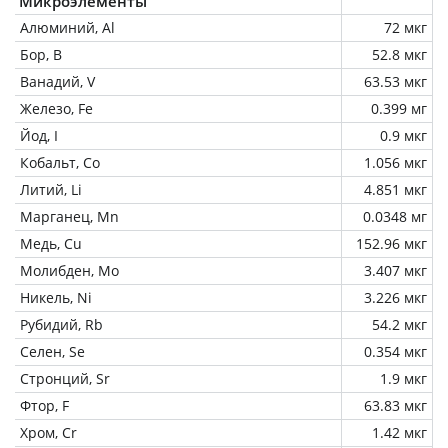
Микроэлементы
Алюминий, Al
72 мкг
Бор, B
52.8 мкг
Ванадий, V
63.53 мкг
Железо, Fe
0.399 мг
Йод, I
0.9 мкг
Кобальт, Co
1.056 мкг
Литий, Li
4.851 мкг
Марганец, Mn
0.0348 мг
Медь, Cu
152.96 мкг
Молибден, Mo
3.407 мкг
Никель, Ni
3.226 мкг
Рубидий, Rb
54.2 мкг
Селен, Se
0.354 мкг
Стронций, Sr
1.9 мкг
Фтор, F
63.83 мкг
Хром, Cr
1.42 мкг