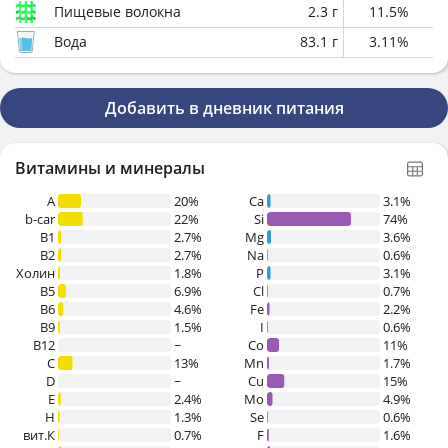
Пищевые волокна
2.3
г
11.5
%
Вода
83.1
г
3.11
%
Добавить в дневник питания
Витамины и минералы
A
20%
Ca
3.1%
b-car
22%
Si
74%
В1
2.7%
Mg
3.6%
B2
2.7%
Na
0.6%
Холин
1.8%
P
3.1%
B5
6.9%
Cl
0.7%
B6
4.6%
Fe
2.2%
B9
1.5%
I
0.6%
B12
~
Co
11%
C
13%
Mn
1.7%
D
~
Cu
15%
E
2.4%
Mo
4.9%
H
1.3%
Se
0.6%
вит.К
0.7%
F
1.6%