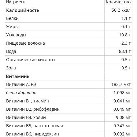
Нутриент
Количество
Калорийность
50.2 ккал
Белки
1.1 г
Жиры
0.1 г
Углеводы
10.8 г
Пищевые волокна
2.3 г
Вода
83.1 г
Органические кислоты
0.5 г
Зола
0.5 г
Витамины
Витамин А, РЭ
182.7 мкг
бета Каротин
1.098 мг
Витамин В1, тиамин
0.041 мг
Витамин В2, рибофлавин
0.049 мг
Витамин В4, холин
9.08 мг
Витамин В5, пантотеновая
0.347 мг
Витамин В6, пиридоксин
0.092 мг