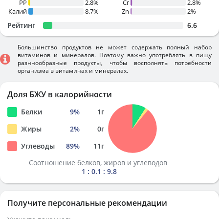
PP
2.8%
Cr
2.8%
Калий
8.7%
Zn
2%
Рейтинг
6.6
Большинство продуктов не может содержать полный набор
витаминов и минералов. Поэтому важно употреблять в пищу
разннообразные продукты, чтобы восполнять потребности
организма в витаминах и минералах.
Доля БЖУ в калорийности
Белки
9
%
1
г
Жиры
2
%
0
г
Углеводы
89
%
11
г
Соотношение белков, жиров и углеводов
1 : 0.1 : 9.8
Получите персональные рекомендации