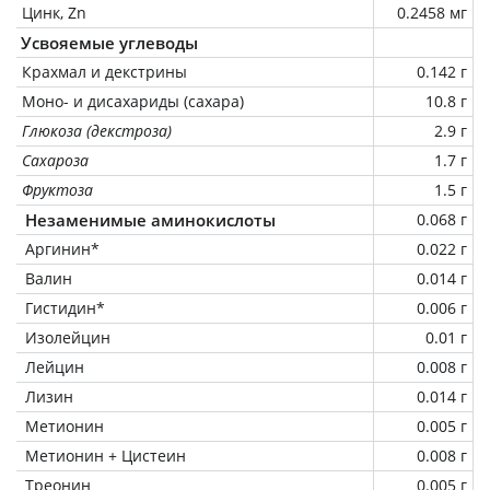
Цинк, Zn
0.2458 мг
Усвояемые углеводы
Крахмал и декстрины
0.142 г
Моно- и дисахариды (сахара)
10.8 г
Глюкоза (декстроза)
2.9 г
Сахароза
1.7 г
Фруктоза
1.5 г
Незаменимые аминокислоты
0.068 г
Аргинин*
0.022 г
Валин
0.014 г
Гистидин*
0.006 г
Изолейцин
0.01 г
Лейцин
0.008 г
Лизин
0.014 г
Метионин
0.005 г
Метионин + Цистеин
0.008 г
Треонин
0.005 г