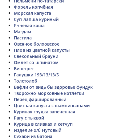
Пельмени по-татарски
Форель копчёная
Морская капуста
Суп-лапша куриный
Ячневая каша
Маздам
Пастила
Овсяное болховское
Плов из цветной капусты
Свекольный брауни
Омлет со шпинатом
Винегрет
Галушки 193/13/13/5
Толстолоб
Вафли от видь бы здоровье фундук
Творожно-морковные котлетки
Перец фаршированный
Цветная капуста с шампиньонами
Куриная грудка запеченная
Рагу с тыквой
Курица в сливках и кетчуп
Изделие х/б Нутовый
Сухари из батона