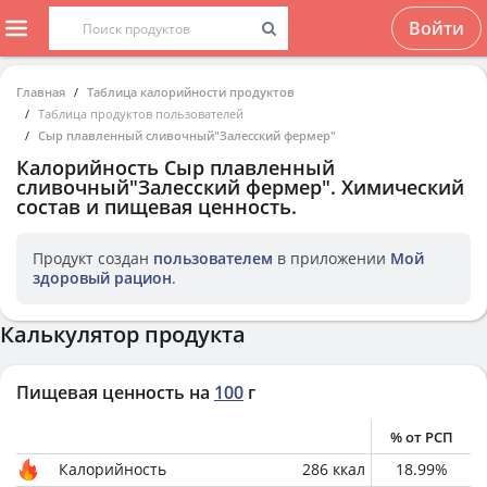
Войти
Главная
Таблица калорийности продуктов
Таблица продуктов пользователей
Сыр плавленный сливочный"Залесский фермер"
Калорийность
Сыр плавленный
сливочный"Залесский фермер"
. Химический
состав и пищевая ценность.
Продукт создан
пользователем
в приложении
Мой
здоровый рацион
.
Калькулятор продукта
Пищевая ценность на
100
г
% от РСП
Калорийность
286
ккал
18.99
%