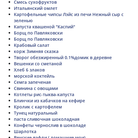
Смесь сухофруктов
Итальянский омлет
Картофельные чипсы Лэйс из печи Нежный сыр с
зеленью
Капуста квашеной "Каспий"
Борщ по Павляковски
Борщ по Павляковски
Крабовый салат
корж Зимняя сказка
Творог обезжиренный 0.1%домик в деревне
Вешенки со сметаной
Хлеб 6 злаков
морской коктейль
Семга запеченая
Свинина с овощами
Котлеты рис-тыква-капуста
Блинчки из кабачков на кефире
Кролик с картофелем
Тунец натуральный
паста сливочная шоколадная
Конфеты чернослив в шоколаде
Шарлотка
Венские вафли ( домашние мои)