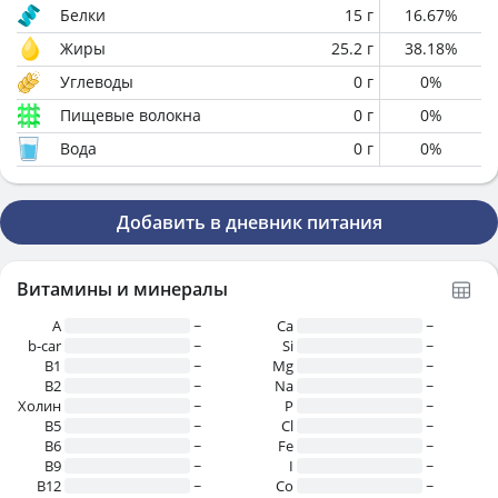
Белки
15
г
16.67
%
Жиры
25.2
г
38.18
%
Углеводы
0
г
0
%
Пищевые волокна
0
г
0
%
Вода
0
г
0
%
Добавить в дневник питания
Витамины и минералы
A
~
Ca
~
b-car
~
Si
~
В1
~
Mg
~
B2
~
Na
~
Холин
~
P
~
B5
~
Cl
~
B6
~
Fe
~
B9
~
I
~
B12
~
Co
~