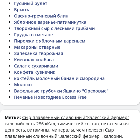
Гусиный рулет
Брынза
Овсяно-гречневый блин
Яблочное варенье-пятиминутка
Творожный сыр с лесными грибами
Грудка в сметане
Пирожки с яблочным вареньем
Макароны отварные
Запеканка творожная
Киевская колбаса
Салат с сухариками
Конфета Кузнечик
коктейль молочный банан и смородина
Молоко
Вафельные трубочки Яшкино "Ореховые"
Печенье Новогоднее Excess Free
Метки:
Сыр плавленный сливочный"Залесский фермер"
калорийность 286 кКал, химический состав, питательная
ценность, витамины, минералы, чем полезен Сыр
плавленный сливочный"Залесский фермер", калории,