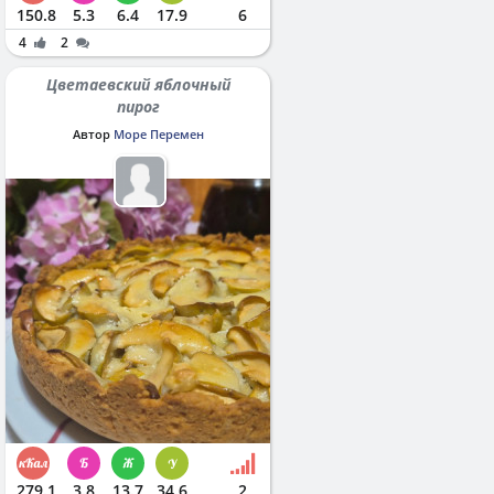
150.8
5.3
6.4
17.9
6
4
2
Цветаевский яблочный
пирог
Автор
Море Перемен
279.1
3.8
13.7
34.6
2