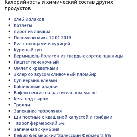
Калорийность и химический состав других
продуктов
хлеб 8 злаков
Котлеты
пирог из лаваша
Пельмени микс 12 01 2019
Рис с овощами и курицей
Куриный суп
Вермишель Роллтон из твердых сортов пшеницы
Паштет печеночный
Омлет с креветками
Эклер со вкусом сливочный пломбир
Суп вермишелевый
Кабачковые оладьи
Вафли веские на растительном масле
Кета под сыром
Тролли
Запеканка творожная
Щи постные с квашеной капустой и грибами
Творог фермерский 5%
Запеченая скумбрия
Кефир фермерский"Залесский Фермер"2,5%