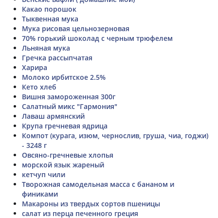
Какао порошок
Тыквенная мука
Мука рисовая цельнозерновая
70% горький шоколад с черным трюфелем
Льняная мука
Гречка рассыпчатая
Харира
Молоко ирбитское 2.5%
Кето хлеб
Вишня замороженная 300г
Салатный микс "Гармония"
Лаваш армянский
Крупа гречневая ядрица
Компот (курага, изюм, чернослив, груша, чиа, годжи)
- 3248 г
Овсяно-гречневые хлопья
морской язык жареный
кетчуп чили
Творожная самодельная масса с бананом и
финиками
Макароны из твердых сортов пшеницы
салат из перца печенного греция