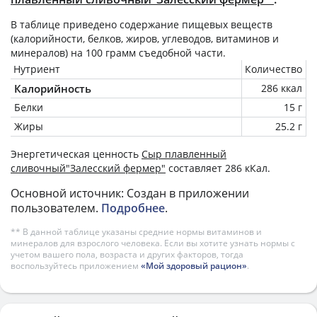
В таблице приведено содержание пищевых веществ
(калорийности, белков, жиров, углеводов, витаминов и
минералов) на
100 грамм
съедобной части.
Нутриент
Количество
Калорийность
286 ккал
Белки
15 г
Жиры
25.2 г
Энергетическая ценность
Сыр плавленный
сливочный"Залесский фермер"
составляет 286 кКал.
Основной источник: Создан в приложении
пользователем.
Подробнее
.
** В данной таблице указаны средние нормы витаминов и
минералов для взрослого человека. Если вы хотите узнать нормы с
учетом вашего пола, возраста и других факторов, тогда
воспользуйтесь приложением
«Мой здоровый рацион»
.