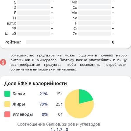
C
~
Mn
~
D
~
Cu
~
E
~
Mo
~
H
~
Se
~
вит.К
~
F
~
PP
~
Cr
~
Калий
~
Zn
~
Рейтинг
0
Большинство продуктов не может содержать полный набор
витаминов и минералов. Поэтому важно употреблять в пищу
разннообразные продукты, чтобы восполнять потребности
организма в витаминах и минералах.
Доля БЖУ в калорийности
Белки
21
%
15
г
Жиры
79
%
25
г
Углеводы
0
%
0
г
Соотношение белков, жиров и углеводов
1 : 1.7 : 0