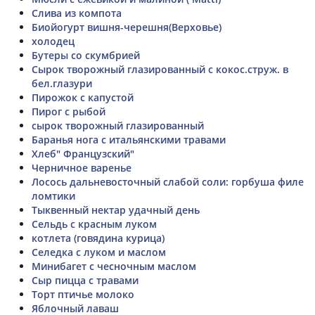
Слива из компота
Биойогурт вишня-черешня(Верховье)
холодец
Бутеры со скумбрией
Сырок творожный глазированный с кокос.струж. в
бел.глазури
Пирожок с капустой
Пирог с рыбой
сырок творожный глазированный
Баранья нога с итальянскими травами
Хлеб" Французский"
Черничное варенье
Лосось дальневосточный слабой соли: горбуша филе
ломтики
Тыквенный нектар удачный день
Сельдь с красным луком
котлета (говядина курица)
Селедка с луком и маслом
Минибагет с чесночным маслом
Сыр пицца с травами
Торт птичье молоко
Яблочный лаваш