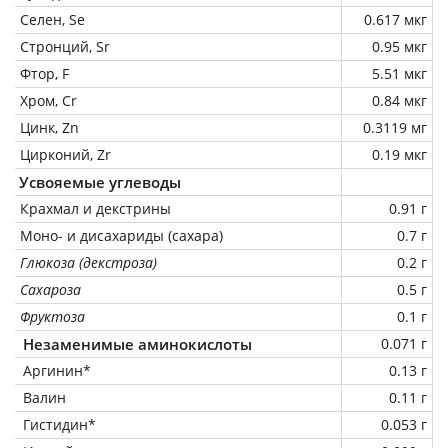
Селен, Se
0.617 мкг
Стронций, Sr
0.95 мкг
Фтор, F
5.51 мкг
Хром, Cr
0.84 мкг
Цинк, Zn
0.3119 мг
Цирконий, Zr
0.19 мкг
Усвояемые углеводы
Крахмал и декстрины
0.91 г
Моно- и дисахариды (сахара)
0.7 г
Глюкоза (декстроза)
0.2 г
Сахароза
0.5 г
Фруктоза
0.1 г
Незаменимые аминокислоты
0.071 г
Аргинин*
0.13 г
Валин
0.11 г
Гистидин*
0.053 г