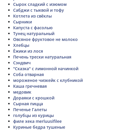
Сырок сладкий с изюмом
Сабджи с тыквой и тофу
Котлета из свёклы
Сырники
Капуста с фасолью
Тунец натуральный
Овсяное фруктовое не молоко
Хлебцы
Ёжики из лося
Печень трески натуральная
Сэндвич
"Сказка" с лимонной начинкой
Соба отварная
мороженое чизкейк с клубникой
Каша гречневая
медовик
Дораяки с крошкой
Сырная пицца
Печенье Галеты
голубцы из курицы
филе хека merluusifilee
Куриные бедра тушеные