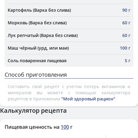
Картофель (Варка без слива)
90 г
Морковь (Варка без слива)
60 г
Лук репчатый (Варка без слива)
60 г
Маш чёрный (урд, или маи)
100 г
Соль поваренная пищевая
5 г
Способ приготовления
Составить свой рецепт с учетом потерь витаминов и
минералов вы можете с помощью калькулятора
рецептов в приложении
"Мой здоровый рацион"
.
Калькулятор рецепта
Пищевая ценность на
100
г