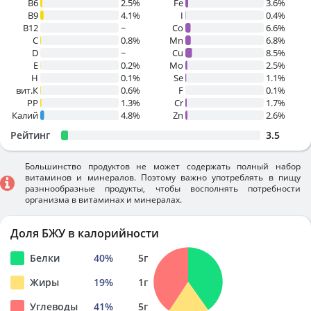
B6
2.5%
Fe
3.6%
B9
4.1%
I
0.4%
B12
~
Co
6.6%
C
0.8%
Mn
6.8%
D
~
Cu
8.5%
E
0.2%
Mo
2.5%
H
0.1%
Se
1.1%
вит.К
0.6%
F
0.1%
PP
1.3%
Cr
1.7%
Калий
4.8%
Zn
2.6%
Рейтинг
3.5
Большинство продуктов не может содержать полный набор
витаминов и минералов. Поэтому важно употреблять в пищу
разннообразные продукты, чтобы восполнять потребности
организма в витаминах и минералах.
Доля БЖУ в калорийности
Белки
40
%
5
г
Жиры
19
%
1
г
Углеводы
41
%
5
г