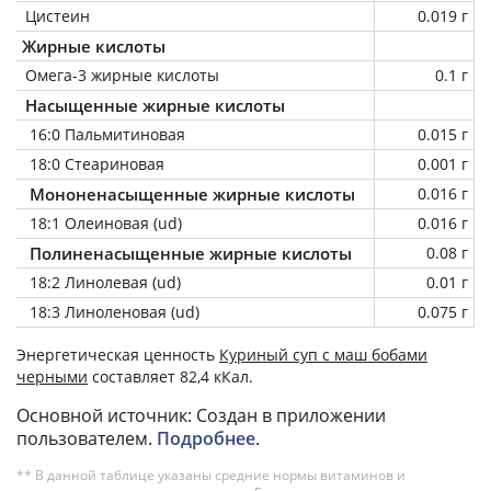
Цистеин
0.019 г
Жирные кислоты
Омега-3 жирные кислоты
0.1 г
Насыщенные жирные кислоты
16:0 Пальмитиновая
0.015 г
18:0 Стеариновая
0.001 г
Мононенасыщенные жирные кислоты
0.016 г
18:1 Олеиновая (ud)
0.016 г
Полиненасыщенные жирные кислоты
0.08 г
18:2 Линолевая (ud)
0.01 г
18:3 Линоленовая (ud)
0.075 г
Энергетическая ценность
Куриный суп с маш бобами
черными
составляет 82,4 кКал.
Основной источник: Создан в приложении
пользователем.
Подробнее
.
** В данной таблице указаны средние нормы витаминов и