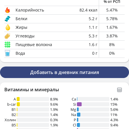
% от РСП
Калорийность
82.4
ккал
5.47
%
Белки
5.2
г
5.78
%
Жиры
1.1
г
1.67
%
Углеводы
5.3
г
3.87
%
Пищевые волокна
1.6
г
8
%
Вода
0
г
0
%
Добавить в дневник питания
Витамины и минералы
A
8.9%
Ca
1.4%
b-car
9.6%
Si
15%
В1
1.9%
Mg
5.6%
B2
1.4%
Na
11%
Холин
0.3%
P
4.3%
B5
1.9%
Cl
9.4%