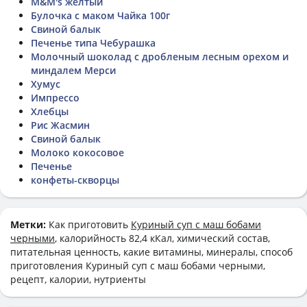
M&M's жёлтый
Булочка с маком Чайка 100г
Свиной балык
Печенье типа Чебурашка
Молочный шоколад с дробленым лесным орехом и
миндалем Мерси
Хумус
Импрессо
Хлебцы
Рис Жасмин
Свиной балык
Молоко кокосовое
Печенье
конфеты-скворцы
Метки:
Как приготовить
Куриный суп с маш бобами
черными
, калорийность 82,4 кКал, химический состав,
питательная ценность, какие витамины, минералы, способ
приготовления Куриный суп с маш бобами черными,
рецепт, калории, нутриенты