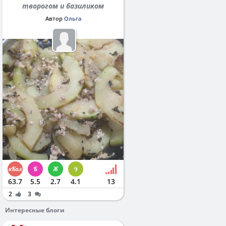
творогом и базиликом
Автор
Ольга
63.7
5.5
2.7
4.1
13
2
3
Интересные блоги