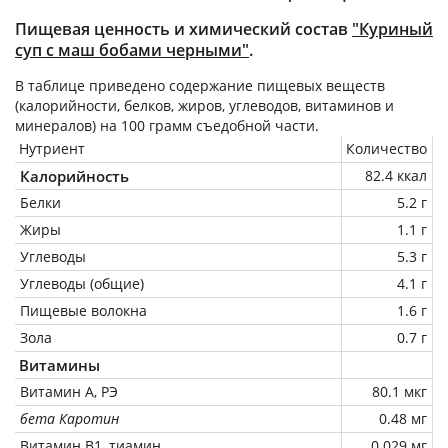
Пищевая ценность и химический состав
"Куриный
суп с маш бобами черными"
.
В таблице приведено содержание пищевых веществ
(калорийности, белков, жиров, углеводов, витаминов и
минералов) на
100 грамм
съедобной части.
Нутриент
Количество
Калорийность
82.4 ккал
Белки
5.2 г
Жиры
1.1 г
Углеводы
5.3 г
Углеводы (общие)
4.1 г
Пищевые волокна
1.6 г
Зола
0.7 г
Витамины
Витамин А, РЭ
80.1 мкг
бета Каротин
0.48 мг
Витамин В1, тиамин
0.029 мг