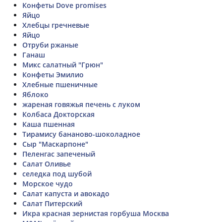
Конфеты Dove promises
Яйцо
Хлебцы гречневые
Яйцо
Отруби ржаные
Ганаш
Микс салатный "Грюн"
Конфеты Эмилио
Хлебные пшеничные
Яблоко
жареная говяжья печень с луком
Колбаса Докторская
Каша пшенная
Тирамису бананово-шоколадное
Сыр "Маскарпоне"
Пеленгас запеченый
Салат Оливье
селедка под шубой
Морское чудо
Салат капуста и авокадо
Салат Питерский
Икра красная зернистая горбуша Москва