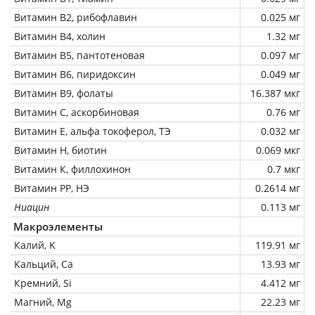
Витамин В2, рибофлавин
0.025 мг
Витамин В4, холин
1.32 мг
Витамин В5, пантотеновая
0.097 мг
Витамин В6, пиридоксин
0.049 мг
Витамин В9, фолаты
16.387 мкг
Витамин C, аскорбиновая
0.76 мг
Витамин Е, альфа токоферол, ТЭ
0.032 мг
Витамин Н, биотин
0.069 мкг
Витамин К, филлохинон
0.7 мкг
Витамин РР, НЭ
0.2614 мг
Ниацин
0.113 мг
Макроэлементы
Калий, K
119.91 мг
Кальций, Ca
13.93 мг
Кремний, Si
4.412 мг
Магний, Mg
22.23 мг