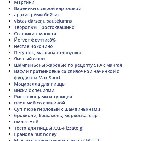
Мартини
Вареники с сырой картошкой
арахис рими бейсик
vistas dārzeņu sautējumns
Творог 9% Простоквашино
Сырники с манкой
Йогурт фруттис8%
нестле чокочино
Петушок, масляна головушка
Яичный салат
Шампиньоны жареные по рецепту SPAR мангал
Вафли протеиновые со сливочной начинкой с
фундуком Max Sport
Моцарелла для пиццы.
Виски с специями
Рис с овощами и курицей
плов мой со свининой
Суп-пюре перловый с шампиньонами
брокколи, бешамель, морковка, сыр
омлет мой
Тесто для пиццы XXL-Pizzateig
Гранола nut honey
Мюсли с ежевикой и малиной ( Matti)