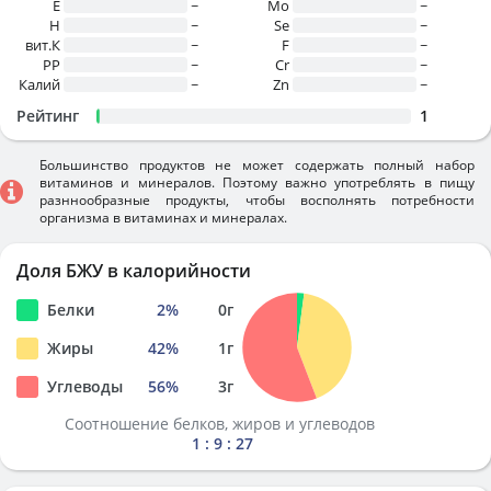
E
~
Mo
~
H
~
Se
~
вит.К
~
F
~
PP
~
Cr
~
Калий
~
Zn
~
Рейтинг
1
Большинство продуктов не может содержать полный набор
витаминов и минералов. Поэтому важно употреблять в пищу
разннообразные продукты, чтобы восполнять потребности
организма в витаминах и минералах.
Доля БЖУ в калорийности
Белки
2
%
0
г
Жиры
42
%
1
г
Углеводы
56
%
3
г
Соотношение белков, жиров и углеводов
1 : 9 : 27