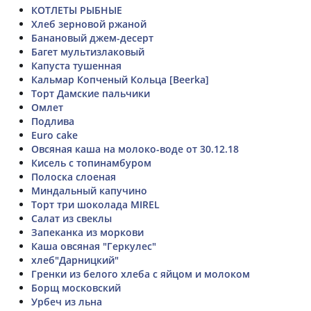
КОТЛЕТЫ РЫБНЫЕ
Хлеб зерновой ржаной
Банановый джем-десерт
Багет мультизлаковый
Капуста тушенная
Кальмар Копченый Кольца [Beerka]
Торт Дамские пальчики
Омлет
Подлива
Euro cake
Овсяная каша на молоко-воде от 30.12.18
Кисель с топинамбуром
Полоска слоеная
Миндальный капучино
Торт три шоколада MIREL
Салат из свеклы
Запеканка из моркови
Каша овсяная "Геркулес"
хлеб"Дарницкий"
Гренки из белого хлеба с яйцом и молоком
Борщ московский
Урбеч из льна