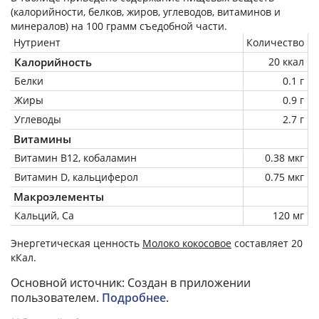
(калорийности, белков, жиров, углеводов, витаминов и
минералов) на
100 грамм
съедобной части.
Нутриент
Количество
Калорийность
20 ккал
Белки
0.1 г
Жиры
0.9 г
Углеводы
2.7 г
Витамины
Витамин В12, кобаламин
0.38 мкг
Витамин D, кальциферол
0.75 мкг
Макроэлементы
Кальций, Ca
120 мг
Энергетическая ценность
Молоко кокосовое
составляет 20
кКал.
Основной источник: Создан в приложении
пользователем.
Подробнее
.