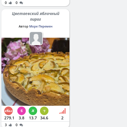
0
0
Цветаевский яблочный
пирог
Автор
Море Перемен
279.1
3.8
13.7
34.6
2
3
0