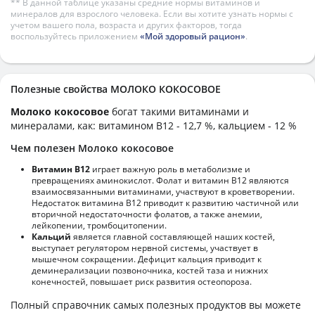
** В данной таблице указаны средние нормы витаминов и
минералов для взрослого человека. Если вы хотите узнать нормы с
учетом вашего пола, возраста и других факторов, тогда
воспользуйтесь приложением
«Мой здоровый рацион»
.
Полезные свойства МОЛОКО КОКОСОВОЕ
Молоко кокосовое
богат такими витаминами и
минералами, как: витамином B12 - 12,7 %, кальцием - 12 %
Чем полезен Молоко кокосовое
Витамин В12
играет важную роль в метаболизме и
превращениях аминокислот. Фолат и витамин В12 являются
взаимосвязанными витаминами, участвуют в кроветворении.
Недостаток витамина В12 приводит к развитию частичной или
вторичной недостаточности фолатов, а также анемии,
лейкопении, тромбоцитопении.
Кальций
является главной составляющей наших костей,
выступает регулятором нервной системы, участвует в
мышечном сокращении. Дефицит кальция приводит к
деминерализации позвоночника, костей таза и нижних
конечностей, повышает риск развития остеопороза.
Полный справочник самых полезных продуктов вы можете