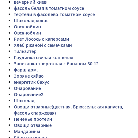
вечерний киев
фасоль белая в томатном соусе
тефтели в фасолево-томатном соусе
Шоколад кокос
Овсяноблин
Овсяноблин
Риет Лосось с каперсами
Хлеб ржаной с семечками
Тильзитер
Грудинка свиная копченая
Запеканка творожная с бананом 30.12
фарш.дом.
Зоряне сяйво
энергетик бахус
Очарование
Очарование2
Шоколад
Овощи отварные(цветная, Брюссельская капуста,
фасоль спаржевая)
Печенье протеин
Овощи отварные
Мандарины
Яйцо отварное