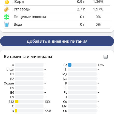
Жиры
0.9
г
1.36
%
Углеводы
2.7
г
1.97
%
Пищевые волокна
0
г
0
%
Вода
0
г
0
%
Добавить в дневник питания
Витамины и минералы
A
~
Ca
12%
b-car
~
Si
~
В1
~
Mg
~
B2
~
Na
~
Холин
~
P
~
B5
~
Cl
~
B6
~
Fe
~
B9
~
I
~
B12
13%
Co
~
C
~
Mn
~
D
7.5%
Cu
~