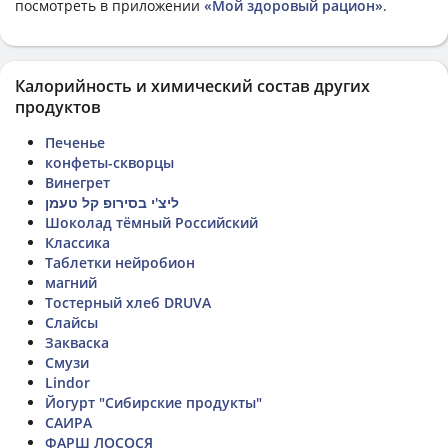
посмотреть в приложении
«Мой здоровый рацион»
.
Калорийность и химический состав других
продуктов
Печенье
конфеты-скворцы
Винегрет
ליצ'י בסירופ קל טעמן
Шоколад тёмный Российский
Классика
Таблетки нейробион
магний
Тостерный хлеб DRUVA
Слайсы
Закваска
Смузи
Lindor
Йогурт "Сибирские продукты"
САИРА
ФАРШ ЛОСОСЯ