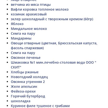
ветчина из мяса птицы
Вафли коровка топленое молоко
козинак арахисовый
эклер шоколадный с творожным кремом (60гр)
Яблоко
Миндальное молоко
Семга на пару
Мандарины
Овощи отварные (цветная, Брюссельская капуста,
фасоль спаржевая)
Семга на пару
Овсяное печенье
Шмаковка №1 мин.лечебно-столовая вода ООО "
СКИТ"
Хлебцы ржаные
Новогодний холодец
Овсянка утренняя 2
Желе апельсин
Фейхоа-орехи
Горячий бутерброд
шоколадка
Куриное филе тушеное с грибами