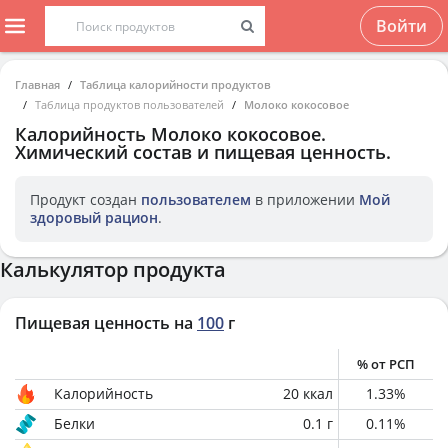
Войти
Главная
Таблица калорийности продуктов
Таблица продуктов пользователей
Молоко кокосовое
Калорийность
Молоко кокосовое
.
Химический состав и пищевая ценность.
Продукт создан
пользователем
в приложении
Мой
здоровый рацион
.
Калькулятор продукта
Пищевая ценность на
100
г
% от РСП
Калорийность
20
ккал
1.33
%
Белки
0.1
г
0.11
%