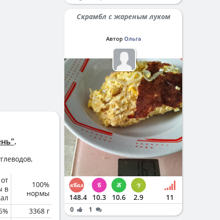
Скрамбл с жареным луком
Автор
Ольга
ень"
.
глеводов,
 от
100%
ы в
нормы
148.4
10.3
10.6
2.9
11
кал
0
1
6%
3368 г