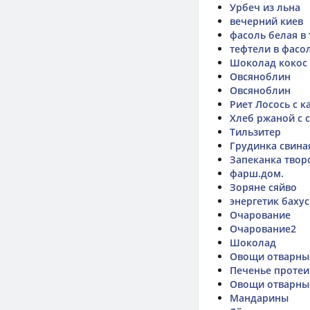
Урбеч из льна
вечерний киев
фасоль белая в
тефтели в фасо
Шоколад кокос
Овсяноблин
Овсяноблин
Риет Лосось с 
Хлеб ржаной с 
Тильзитер
Грудинка свина
Запеканка твор
фарш.дом.
Зоряне сяйво
энергетик бахус
Очарование
Очарование2
Шоколад
Овощи отварные
Печенье протеи
Овощи отварны
Мандарины