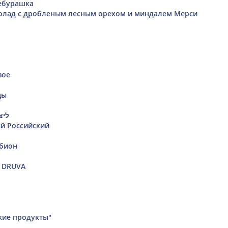
ебурашка
лад с дробленым лесным орехом и миндалем Мерси
вое
цы
ליצ
й Российский
обион
б DRUVA
кие продукты"