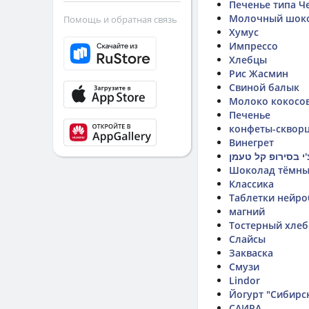
Печенье типа Ч
Молочный шоко
Помощь и обратная связь
Хумус
Импрессо
Хлебцы
Рис Жасмин
Свиной балык
Молоко кокосо
Печенье
конфеты-сквор
Винегрет
'י בסירופ קל טעמן
Шоколад тёмны
Классика
Таблетки нейр
магний
Тостерный хле
Слайсы
Закваска
Смузи
Lindor
Йогурт "Сибирс
САИРА