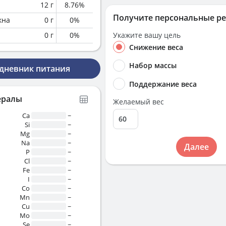
12
г
8.76
%
Получите персональные р
кна
0
г
0
%
0
г
0
%
Укажите вашу цель
Снижение веса
Набор массы
 дневник питания
Поддержание веса
ералы
Желаемый вес
Ca
~
Si
~
Mg
~
Na
~
Далее
P
~
Cl
~
Fe
~
I
~
Co
~
Mn
~
Cu
~
Mo
~
Se
~