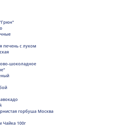
"Грюн"
о
ичные
я печень с луком
ская
ново-шоколадное
не"
еный
бой
 авокадо
й
ернистая горбуша Москва
м Чайка 100г