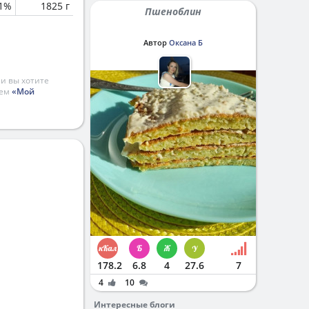
1%
1825 г
Пшеноблин
Автор
Оксана Б
и вы хотите
ием
«Мой
178.2
6.8
4
27.6
7
4
10
Интересные блоги