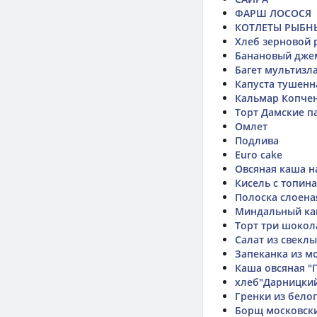
ФАРШ ЛОСОСЯ
КОТЛЕТЫ РЫБН
Хлеб зерновой
Банановый дже
Багет мультизл
Капуста тушенн
Кальмар Копчен
Торт Дамские п
Омлет
Подлива
Euro cake
Овсяная каша на
Кисель с топин
Полоска слоена
Миндальный ка
Торт три шокол
Салат из свеклы
Запеканка из м
Каша овсяная "
хлеб"Дарницки
Гренки из бело
Борщ московск