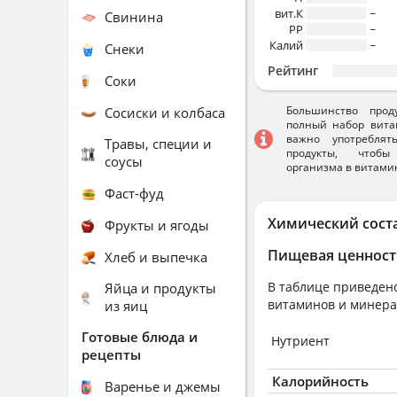
вит.К
~
Свинина
PP
~
Калий
~
Снеки
Рейтинг
Соки
Большинство прод
Сосиски и колбаса
полный набор вита
важно употребля
Травы, специи и
продукты, чтобы
соусы
организма в витами
Фаст-фуд
Химический сост
Фрукты и ягоды
Пищевая ценност
Хлеб и выпечка
В таблице приведено
Яйца и продукты
витаминов и минера
из яиц
Готовые блюда и
Нутриент
рецепты
Калорийность
Варенье и джемы