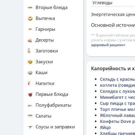
Углеводы
Вторые блюда
Энергетическая цен
Выпечка
Основной источни
Гарниры
** В данной таблице ук
Десерты
узнать нормы с учетом 
здоровый рацион»
.
Заготовки
Закуски
Калорийность и х
Каши
Сельдь с красн
Напитки
котлета (говяди
Селедка с луко
Первые блюда
Минибагет с ч
Сыр пицца с тр
Полуфабрикаты
Торт птичье мо
Яблочный лава
Салаты
Конфеты Dove p
Соусы и заправки
Яйцо
Хлебцы гречне