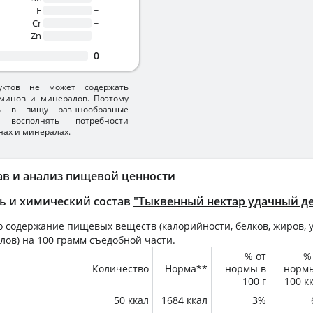
F
~
Cr
~
Zn
~
0
уктов не может содержать
минов и минералов. Поэтому
ть в пищу разннообразные
 восполнять потребности
нах и минералах.
ав и анализ пищевой ценности
ь и химический состав
"Тыквенный нектар удачный д
 содержание пищевых веществ (калорийности, белков, жиров, у
лов) на
100 грамм
съедобной части.
% от
%
Количество
Норма**
нормы в
норм
100 г
100 к
50 ккал
1684 ккал
3%