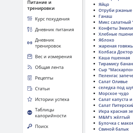
Питание и
Яйцо
тренировки
Отруби ржаные
Ганаш
Курс похудения
Микс салатный 
Конфеты Эмили
Дневник питания
Хлебные пшен
Дневник
Яблоко
тренировок
жареная говяжь
Колбаса Доктор
Вес и измерения
Каша пшенная
Тирамису бана
Общая лента
Сыр "Маскарпо
Пеленгас запеч
Рецепты
Салат Оливье
селедка под шу
Статьи
Морское чудо
Истории успеха
Салат капуста и
Салат Питерски
Таблицы
Икра красная з
калорийности
M&M's жёлтый
Булочка с мако
Поиск
Свиной балык