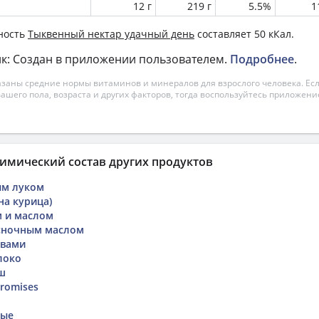
12 г
219 г
5.5%
1
ность
Тыквенный нектар удачный день
составляет 50 кКал.
к: Создан в приложении пользователем.
Подробнее
.
азаны средние нормы витаминов и минералов для взрослого человека. Есл
вашего пола, возраста и других факторов, тогда воспользуйтесь приложен
имический состав других продуктов
ым луком
на курица)
м и маслом
есночным маслом
авами
локо
ш
romises
вые