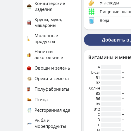
Углеводы
Кондитерские
изделия
Пищевые воло
Крупы, мука,
Вода
макароны
Молочные
Добавить в
продукты
Напитки
Витамины и мин
алкогольные
A
~
Овощи и зелень
b-car
~
В1
~
Орехи и семена
B2
~
Холин
~
Полуфабрикаты
B5
~
B6
~
Птица
B9
~
B12
~
Ресторанная еда
C
~
D
~
Рыба и
E
~
морепродукты
H
~