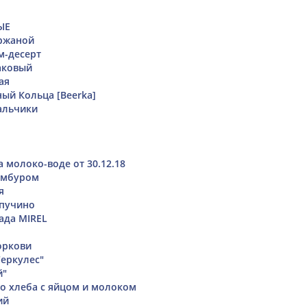
ЫЕ
 ржаной
м-десерт
аковый
ая
ый Кольца [Beerka]
альчики
 молоко-воде от 30.12.18
амбуром
я
пучино
ада MIREL
оркови
Геркулес"
й"
го хлеба с яйцом и молоком
ий