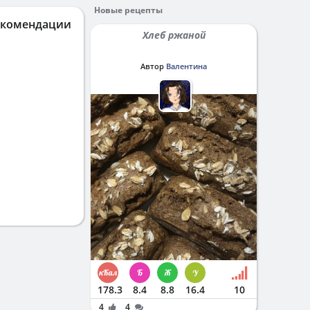
Новые рецепты
екомендации
Хлеб ржаной
Автор
Валентина
178.3
8.4
8.8
16.4
10
4
4