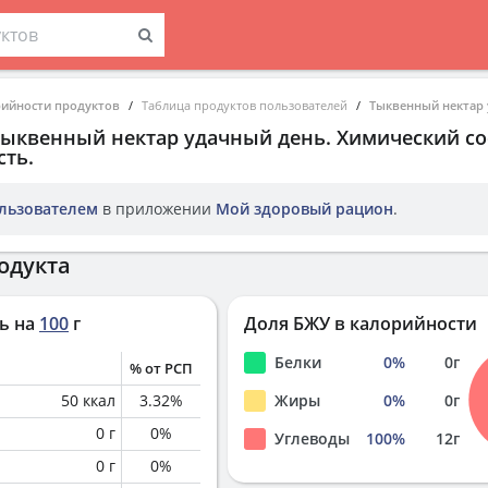
рийности продуктов
Таблица продуктов пользователей
Тыквенный нектар
Тыквенный нектар удачный день
. Химический со
ть.
льзователем
в приложении
Мой здоровый рацион
.
одукта
ь на
100
г
Доля БЖУ в калорийности
Белки
0
%
0
г
% от РСП
50
ккал
3.32
%
Жиры
0
%
0
г
0
г
0
%
Углеводы
100
%
12
г
0
г
0
%