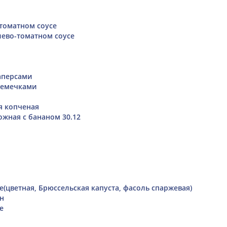
 томатном соусе
лево-томатном соусе
каперсами
семечками
я копченая
ожная с бананом 30.12
(цветная, Брюссельская капуста, фасоль спаржевая)
н
е