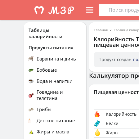
Таблицы
Главная
Таблица кало
калорийности
Калорийность
пищевая ценнос
Продукты питания
Баранина и дичь
Продукт создан
по
Бобовые
Калькулятор пр
Вода и напитки
Говядина и
Пищевая ценност
телятина
Грибы
Калорийность
Детское питание
Белки
Жиры и масла
Жиры