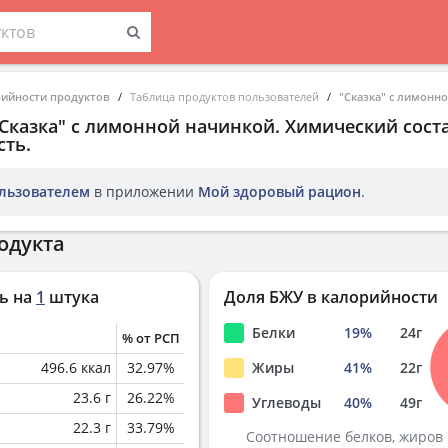
рийности продуктов
Таблица продуктов пользователей
"Сказка" с лимонн
"Сказка" с лимонной начинкой
. Химический сост
ть.
льзователем
в приложении
Мой здоровый рацион
.
одукта
ь на
1
штука
Доля БЖУ в калорийности
Белки
19
%
24
г
% от РСП
496.6
ккал
32.97
%
Жиры
41
%
22
г
23.6
г
26.22
%
Углеводы
40
%
49
г
22.3
г
33.79
%
Соотношение белков, жиров 