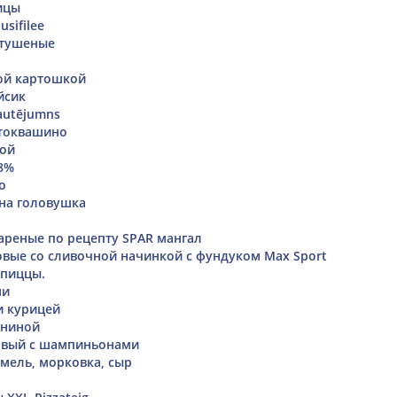
ицы
sifilee
 тушеные
ой картошкой
йсик
sautējumns
стоквашино
кой
8%
о
на головушка
реные по рецепту SPAR мангал
вые со сливочной начинкой с фундуком Max Sport
 пиццы.
ми
и курицей
ининой
овый с шампиньонами
мель, морковка, сыр