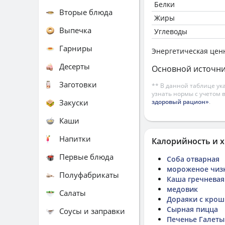
Белки
Вторые блюда
Жиры
Выпечка
Углеводы
Гарниры
Энергетическая цен
Десерты
Основной источни
Заготовки
** В данной таблице ук
узнать нормы с учетом 
Закуски
здоровый рацион»
.
Каши
Напитки
Калорийность и х
Первые блюда
Соба отварная
мороженое чизк
Полуфабрикаты
Каша гречневая
медовик
Салаты
Дораяки с кро
Сырная пицца
Соусы и заправки
Печенье Галеты