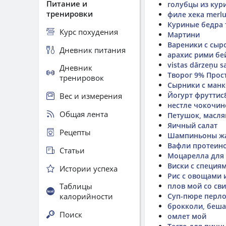
Питание и
голубцы из кур
тренировки
филе хека merluu
Куриные бедра
Курс похудения
Мартини
Вареники с сыр
Дневник питания
арахис рими бе
vistas dārzeņu 
Дневник
Творог 9% Про
тренировок
Сырники с ман
Йогурт фруттис
Вес и измерения
нестле чокочин
Общая лента
Петушок, масля
Яичный салат
Рецепты
Шампиньоны жа
Вафли протеино
Статьи
Моцарелла для
Виски с специя
Истории успеха
Рис с овощами 
Таблицы
плов мой со св
калорийности
Суп-пюре перл
брокколи, беша
Поиск
омлет мой