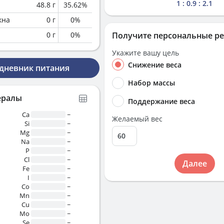
1 : 0.9 : 2.1
48.8
г
35.62
%
кна
0
г
0
%
0
г
0
%
Получите персональные р
Укажите вашу цель
Снижение веса
 дневник питания
Набор массы
ералы
Поддержание веса
Ca
~
Желаемый вес
Si
~
Mg
~
Na
~
P
~
Cl
~
Далее
Fe
~
I
~
Co
~
Mn
~
Cu
~
Mo
~
Se
~