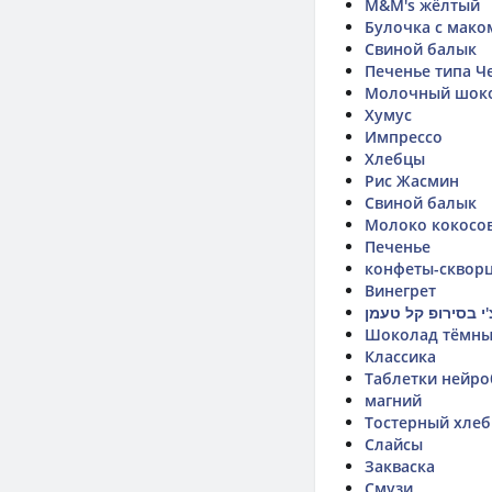
M&M's жёлтый
Булочка с мако
Свиной балык
Печенье типа Ч
Молочный шоко
Хумус
Импрессо
Хлебцы
Рис Жасмин
Свиной балык
Молоко кокосо
Печенье
конфеты-сквор
Винегрет
'י בסירופ קל טעמן
Шоколад тёмны
Классика
Таблетки нейр
магний
Тостерный хле
Слайсы
Закваска
Смузи