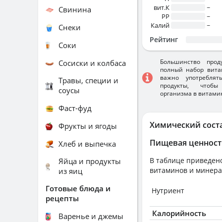
вит.К
~
Свинина
PP
~
Калий
~
Снеки
Рейтинг
Соки
Большинство прод
Сосиски и колбаса
полный набор вита
важно употребля
Травы, специи и
продукты, чтобы
соусы
организма в витами
Фаст-фуд
Химический сост
Фрукты и ягоды
Пищевая ценност
Хлеб и выпечка
В таблице приведено
Яйца и продукты
витаминов и минера
из яиц
Готовые блюда и
Нутриент
рецепты
Калорийность
Варенье и джемы