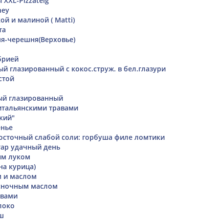
 XXL-Pizzateig
ney
й и малиной ( Matti)
та
я-черешня(Верховье)
брией
й глазированный с кокос.струж. в бел.глазури
стой
ый глазированный
 итальянскими травами
кий"
енье
осточный слабой соли: горбуша филе ломтики
ар удачный день
ым луком
на курица)
м и маслом
есночным маслом
авами
локо
ш