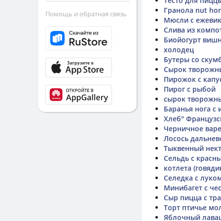
Тесто для пиццы
Гранола nut ho
Помощь и обратная связь
Мюсли с ежевико
Слива из компо
Биойогурт вишн
холодец
Бутеры со скум
Сырок творожны
Пирожок с капу
Пирог с рыбой
сырок творожн
Баранья нога с
Хлеб" Французс
Черничное вар
Лосось дальнев
Тыквенный нект
Сельдь с красн
котлета (говяди
Селедка с луко
Минибагет с ч
Сыр пицца с тр
Торт птичье мо
Яблочный лава