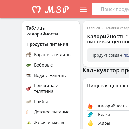
Таблицы
Главная
Таблица кало
калорийности
Калорийность
пищевая ценнос
Продукты питания
Баранина и дичь
Продукт создан
по
Бобовые
Калькулятор пр
Вода и напитки
Говядина и
Пищевая ценност
телятина
Грибы
Калорийность
Детское питание
Белки
Жиры и масла
Жиры