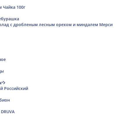
м Чайка 100г
ебурашка
лад с дробленым лесным орехом и миндалем Мерси
вое
цы
ליצ
й Российский
обион
б DRUVA