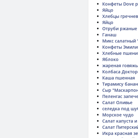
Конфеты Dove p
Яйцо
Хлебцы гречне
Яйцо
Отруби ржаные
Ганаш
Микс салатный 
Конфеты Эмили
Хлебные пшен
Яблоко
жареная говяжь
Колбаса Доктор
Каша пшенная
Тирамису бана
Сыр "Маскарпо
Пеленгас запеч
Салат Оливье
селедка под шу
Морское чудо
Салат капуста и
Салат Питерски
Икра красная з