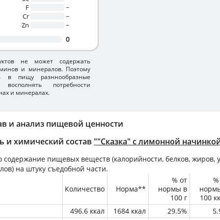
F
~
Cr
~
Zn
~
0
уктов не может содержать
минов и минералов. Поэтому
ть в пищу разннообразные
 восполнять потребности
нах и минералах.
ав и анализ пищевой ценности
ь и химический состав
""Сказка" с лимонной начинко
 содержание пищевых веществ (калорийности, белков, жиров, у
лов) на
штуку
съедобной части.
% от
%
Количество
Норма**
нормы в
норм
100 г
100 к
496.6 ккал
1684 ккал
29.5%
5