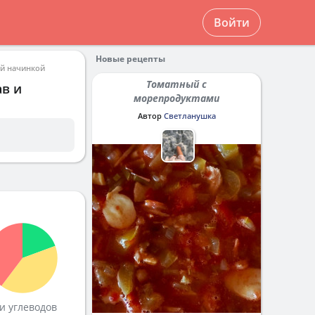
Войти
Новые рецепты
ой начинкой
Томатный с
ав и
морепродуктами
Автор
Светланушка
и углеводов