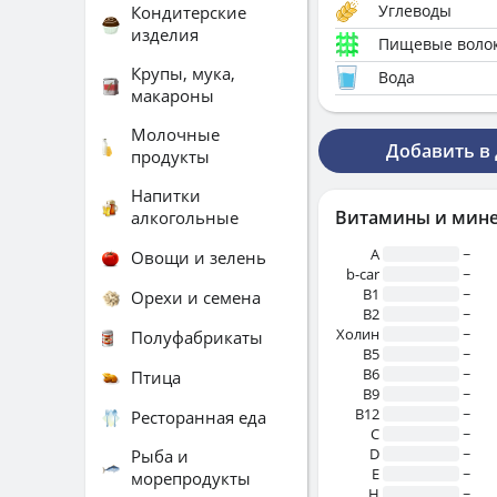
Углеводы
Кондитерские
изделия
Пищевые воло
Крупы, мука,
Вода
макароны
Молочные
Добавить в
продукты
Напитки
Витамины и мин
алкогольные
A
~
Овощи и зелень
b-car
~
В1
~
Орехи и семена
B2
~
Холин
~
Полуфабрикаты
B5
~
B6
~
Птица
B9
~
B12
~
Ресторанная еда
C
~
D
~
Рыба и
E
~
морепродукты
H
~