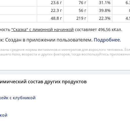
23.6 г
76 г
31.1%
6
22.3 г
56 г
39.8%
48.8 г
219 г
22.3%
4
ность
"Сказка" с лимонной начинкой
составляет 496,56 кКал.
к: Создан в приложении пользователем.
Подробнее
.
азаны средние нормы витаминов и минералов для взрослого человека. Есл
вашего пола, возраста и других факторов, тогда воспользуйтесь приложен
имический состав других продуктов
ейк с клубникой
шкой