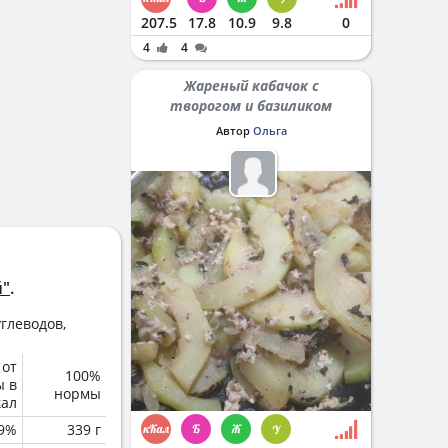
207.5
17.8
10.9
9.8
0
4
4
Жареный кабачок с
творогом и базиликом
Автор
Ольга
й"
.
глеводов,
 от
100%
ы в
нормы
кал
.9%
339 г