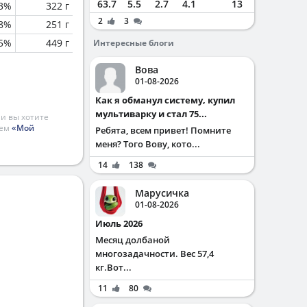
63.7
5.5
2.7
4.1
13
.3%
322 г
2
3
8%
251 г
.5%
449 г
Интересные блоги
Вова
01-08-2026
Как я обманул систему, купил
мультиварку и стал 75...
и вы хотите
ием
«Мой
Ребята, всем привет! Помните
меня? Того Вову, кото...
14
138
Марусичка
01-08-2026
Июль 2026
Месяц долбаной
многозадачности. Вес 57,4
кг.Вот...
11
80