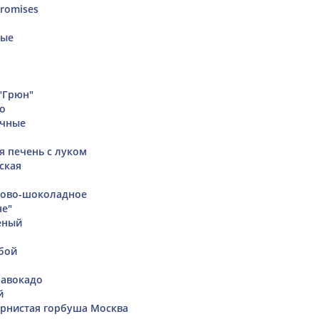
romises
вые
"Грюн"
о
ичные
я печень с луком
ская
ново-шоколадное
не"
еный
бой
 авокадо
й
ернистая горбуша Москва