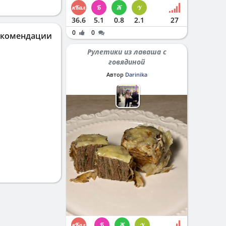
36.6
5.1
0.8
2.1
27
0
0
екомендации
Рулетики из лаваша с
говядиной
Автор
Darinika