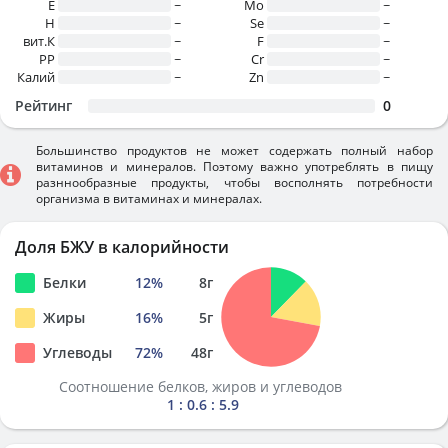
E
~
Mo
~
H
~
Se
~
вит.К
~
F
~
PP
~
Cr
~
Калий
~
Zn
~
Рейтинг
0
Большинство продуктов не может содержать полный набор
витаминов и минералов. Поэтому важно употреблять в пищу
разннообразные продукты, чтобы восполнять потребности
организма в витаминах и минералах.
Доля БЖУ в калорийности
Белки
12
%
8
г
Жиры
16
%
5
г
Углеводы
72
%
48
г
Соотношение белков, жиров и углеводов
1 : 0.6 : 5.9