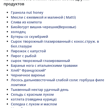
продуктов
Гранола nut honey
Мюсли с ежевикой и малиной ( Matti)
Слива из компота
Биойогурт вишня-черешня(Верховье)
холодец
Бутеры со скумбрией
Сырок творожный глазированный с кокос.струж. в
бел.глазури
Пирожок с капустой
Пирог с рыбой
сырок творожный глазированный
Баранья нога с итальянскими травами
Хлеб" Французский"
Черничное варенье
Лосось дальневосточный слабой соли: горбуша филе
ломтики
Тыквенный нектар удачный день
Сельдь с красным луком
котлета (говядина курица)
Селедка с луком и маслом