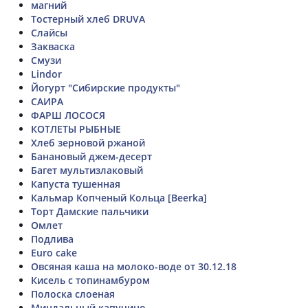
магний
Тостерный хлеб DRUVA
Слайсы
Закваска
Смузи
Lindor
Йогурт "Сибирские продукты"
САИРА
ФАРШ ЛОСОСЯ
КОТЛЕТЫ РЫБНЫЕ
Хлеб зерновой ржаной
Банановый джем-десерт
Багет мультизлаковый
Капуста тушенная
Кальмар Копченый Кольца [Beerka]
Торт Дамские пальчики
Омлет
Подлива
Euro cake
Овсяная каша на молоко-воде от 30.12.18
Кисель с топинамбуром
Полоска слоеная
Миндальный капучино