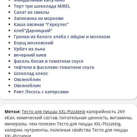
Торт три шоколада MIREL
Салат из свеклы
Запеканка из моркови
Каша овсяная "Геркулес"
хлеб"Дарницкий"
Гренки из белого хлеба с яйцом и молоком
Борщ московский
Урбеч из льна
вечерний киев
фасоль белая в томатном соусе
тефтели в фасолево-томатном соусе
Шоколад кокос
Овсяноблин
Овсяноблин
Риет Лосось с каперсами
Метки:
Тесто для пиццы XXL-Pizzateig
калорийность 269
кКал, химический состав, питательная ценность, витамины,
минералы, чем полезен Тесто для пиццы XXL-Pizzateig,
калории, нутриенты, полезные свойства Тесто для пиццы
XXL-Pizzateig