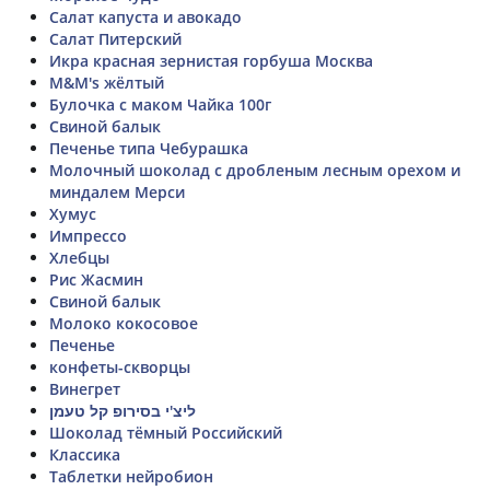
Салат капуста и авокадо
Салат Питерский
Икра красная зернистая горбуша Москва
M&M's жёлтый
Булочка с маком Чайка 100г
Свиной балык
Печенье типа Чебурашка
Молочный шоколад с дробленым лесным орехом и
миндалем Мерси
Хумус
Импрессо
Хлебцы
Рис Жасмин
Свиной балык
Молоко кокосовое
Печенье
конфеты-скворцы
Винегрет
ליצ'י בסירופ קל טעמן
Шоколад тёмный Российский
Классика
Таблетки нейробион