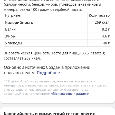
(калорийности, белков, жиров, углеводов, витаминов и
минералов) на
100 грамм
съедобной части.
Нутриент
Количество
Калорийность
269 ккал
Белки
8.2 г
Жиры
4.6 г
Углеводы
48 г
Энергетическая ценность
Тесто для пиццы XXL-Pizzateig
составляет 269 кКал.
Основной источник: Создан в приложении
пользователем.
Подробнее
.
** В данной таблице указаны средние нормы витаминов и
минералов для взрослого человека. Если вы хотите узнать нормы с
учетом вашего пола, возраста и других факторов, тогда
воспользуйтесь приложением
«Мой здоровый рацион»
.
Калорийность и химический состав других