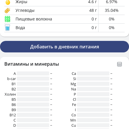
Жиры
4.6
г
6.97
%
Углеводы
48
г
35.04
%
Пищевые волокна
0
г
0
%
Вода
0
г
0
%
Добавить в дневник питания
Витамины и минералы
A
~
Ca
~
b-car
~
Si
~
В1
~
Mg
~
B2
~
Na
~
Холин
~
P
~
B5
~
Cl
~
B6
~
Fe
~
B9
~
I
~
B12
~
Co
~
C
~
Mn
~
D
~
Cu
~