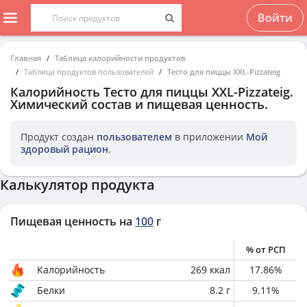
Войти
Главная
Таблица калорийности продуктов
Таблица продуктов пользователей
Тесто для пиццы XXL-Pizzateig
Калорийность
Тесто для пиццы XXL-Pizzateig
.
Химический состав и пищевая ценность.
Продукт создан
пользователем
в приложении
Мой
здоровый рацион
.
Калькулятор продукта
Пищевая ценность на
100
г
% от РСП
Калорийность
269
ккал
17.86
%
Белки
8.2
г
9.11
%