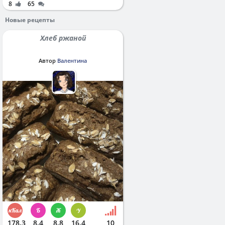
8
65
Новые рецепты
Хлеб ржаной
Автор
Валентина
178.3
8.4
8.8
16.4
10