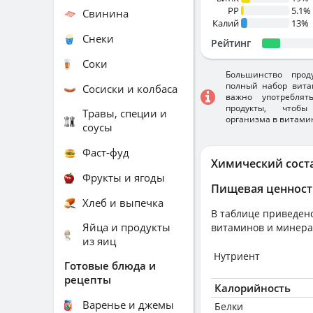
PP
5.1%
Свинина
Калий
13%
Снеки
Рейтинг
Соки
Большинство прод
полный набор вита
Сосиски и колбаса
важно употребля
продукты, чтобы
Травы, специи и
организма в витами
соусы
Фаст-фуд
Химический сост
Фрукты и ягоды
Пищевая ценност
Хлеб и выпечка
В таблице приведено
Яйца и продукты
витаминов и минера
из яиц
Нутриент
Готовые блюда и
рецепты
Калорийность
Варенье и джемы
Белки