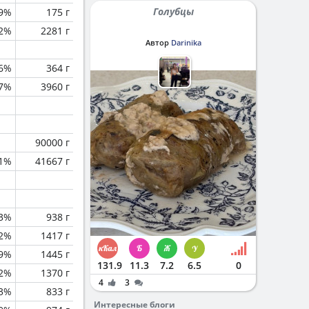
Голубцы
.9%
175 г
.2%
2281 г
Автор
Darinika
.6%
364 г
.7%
3960 г
90000 г
.1%
41667 г
3%
938 г
2%
1417 г
.9%
1445 г
131.9
11.3
7.2
6.5
0
2%
1370 г
4
3
.3%
833 г
Интересные блоги