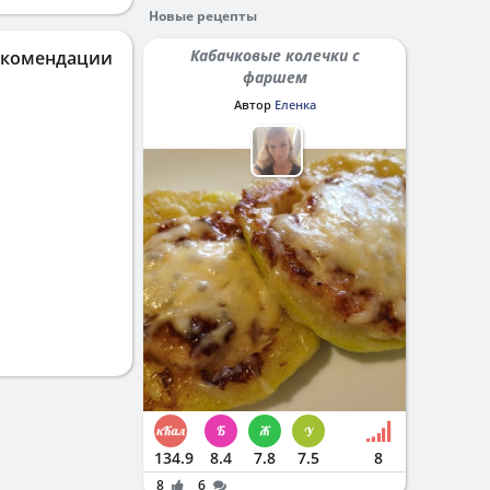
Новые рецепты
Кабачковые колечки с
екомендации
фаршем
Автор
Еленка
134.9
8.4
7.8
7.5
8
8
6