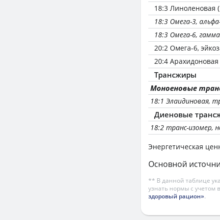
18:3 Линоленовая (
18:3 Омега-3, альф
18:3 Омега-6, гамм
20:2 Омега-6, эйко
20:4 Арахидоновая 
Трансжиры
Моноеновые тра
18:1 Элаидиновая, т
Диеновые транс
18:2 транс-изомер, н
Энергетическая цен
Основной источни
** В данной таблице ук
узнать нормы с учетом 
здоровый рацион»
.