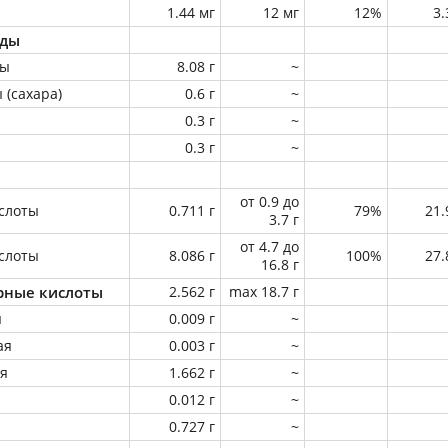
1.44 мг
12 мг
12%
3
оды
ны
8.08 г
~
 (сахара)
0.6 г
~
0.3 г
~
0.3 г
~
от 0.9 до
слоты
0.711 г
79%
21
3.7 г
от 4.7 до
слоты
8.086 г
100%
27
16.8 г
ные кислоты
2.562 г
max 18.7 г
я
0.009 г
~
ая
0.003 г
~
ая
1.662 г
~
я
0.012 г
~
0.727 г
~