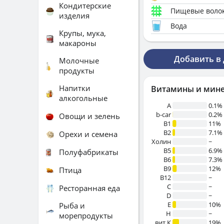
Кондитерские
Пищевые воло
изделия
Вода
Крупы, мука,
макароны
Добавить в
Молочные
продукты
Напитки
Витамины и мин
алкогольные
A
0.1%
b-car
0.2%
Овощи и зелень
В1
11%
B2
7.1%
Орехи и семена
Холин
~
B5
6.9%
Полуфабрикаты
B6
7.3%
B9
12%
Птица
B12
~
C
~
Ресторанная еда
D
~
E
10%
Рыба и
H
~
морепродукты
вит.К
19%