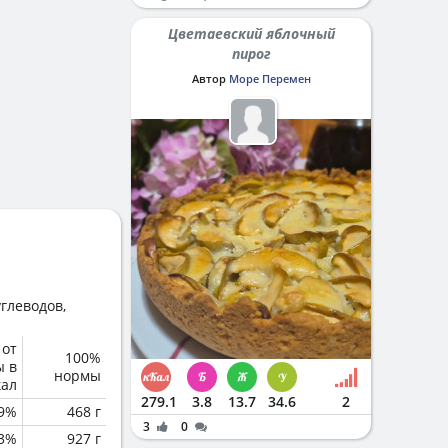
Цветаевский яблочный
пирог
Автор
Море Перемен
глеводов,
 от
100%
ы в
нормы
кал
279.1
3.8
13.7
34.6
2
.9%
468 г
3
0
3%
927 г