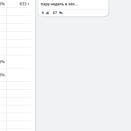
.3%
833 г
пару недель в зел...
6
67
.9%
.8%