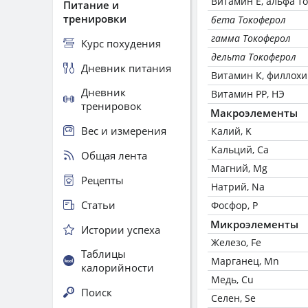
Витамин Е, альфа т
Питание и
тренировки
бета Токоферол
гамма Токоферол
Курс похудения
дельта Токоферол
Дневник питания
Витамин К, филлох
Дневник
Витамин РР, НЭ
тренировок
Макроэлементы
Вес и измерения
Калий, K
Кальций, Ca
Общая лента
Магний, Mg
Рецепты
Натрий, Na
Статьи
Фосфор, P
Микроэлементы
Истории успеха
Железо, Fe
Таблицы
Марганец, Mn
калорийности
Медь, Cu
Поиск
Селен, Se