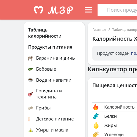
Таблицы
Главная
Таблица кало
калорийности
Калорийность
Продукты питания
Продукт создан
по
Баранина и дичь
Калькулятор пр
Бобовые
Вода и напитки
Пищевая ценност
Говядина и
телятина
Калорийность
Грибы
Белки
Детское питание
Жиры
Жиры и масла
Углеводы