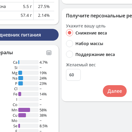
кна
5.5
г
27.5
%
57.4
г
2.14
%
Получите персональные р
Укажите вашу цель
Снижение веса
 дневник питания
Набор массы
ералы
Поддержание веса
Ca
4.7%
Желаемый вес
Si
~
Mg
19%
Na
24%
P
23%
Cl
~
Далее
Fe
14%
I
~
Co
~
Mn
58%
Cu
38%
Mo
~
Se
8.5%
F
~