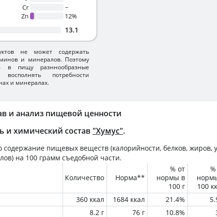
Cr
~
Zn
12%
13.1
уктов не может содержать
минов и минералов. Поэтому
ть в пищу разннообразные
 восполнять потребности
нах и минералах.
ав и анализ пищевой ценности
ь и химический состав
"Хумус"
.
 содержание пищевых веществ (калорийности, белков, жиров, у
лов) на
100 грамм
съедобной части.
% от
%
Количество
Норма**
нормы в
норм
100 г
100 к
360 ккал
1684 ккал
21.4%
5
8.2 г
76 г
10.8%