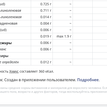
ud)
0.725 г
~
а-линоленовая
0.711 г
~
а-линоленовая
0.014 г
~
задиеновая
0.004 г
~
(ud)
0.006 г
~
0.019 г
max 1.9 г
нсжиры
0.006 г
~
ранс
0.006 г
~
жиры
е определён
0.012 г
~
ность
Хумус
составляет 360 кКал.
к: Создан в приложении пользователем.
Подробнее
.
азаны средние нормы витаминов и минералов для взрослого человека. Есл
вашего пола, возраста и других факторов, тогда воспользуйтесь приложен