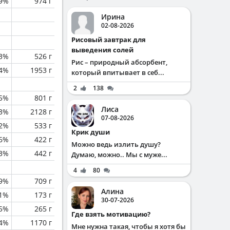
.9%
974 г
Ирина
02-08-2026
Рисовый завтрак для
выведения солей
.3%
526 г
Рис – природный абсорбент,
.4%
1953 г
который впитывает в себ...
2
138
.5%
801 г
Лиса
.3%
2128 г
07-08-2026
.2%
533 г
Крик души
.6%
422 г
Можно ведь излить душу?
.3%
442 г
Думаю, можно.. Мы с муже...
4
80
.9%
709 г
Алина
.1%
173 г
30-07-2026
.5%
265 г
Где взять мотивацию?
.4%
1170 г
Мне нужна такая, чтобы я хотя бы