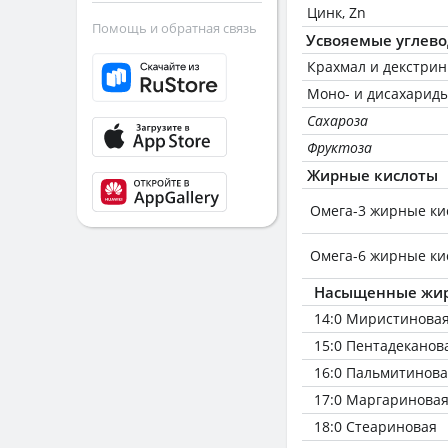
Цинк, Zn
Помощь и обратная связь
Усвояемые углев
Крахмал и декстри
Моно- и дисахариды
Сахароза
Фруктоза
Жирные кислоты
Омега-3 жирные ки
Омега-6 жирные ки
Насыщенные жир
14:0 Миристинова
15:0 Пентадеканов
16:0 Пальмитинов
17:0 Маргаринова
18:0 Стеариновая