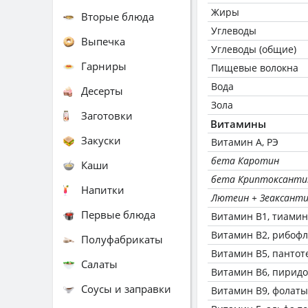
Жиры
Вторые блюда
Углеводы
Выпечка
Углеводы (общие)
Гарниры
Пищевые волокна
Вода
Десерты
Зола
Заготовки
Витамины
Закуски
Витамин А, РЭ
бета Каротин
Каши
бета Криптоксанти
Напитки
Лютеин + Зеаксант
Первые блюда
Витамин В1, тиамин
Витамин В2, рибоф
Полуфабрикаты
Витамин В5, пантот
Салаты
Витамин В6, пирид
Соусы и заправки
Витамин В9, фолаты