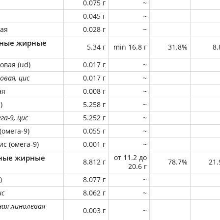
0.075 г
~
0.045 г
~
вая
0.028 г
~
ные жирные
5.34 г
min 16.8 г
31.8%
8
овая (ud)
0.017 г
~
овая, цис
0.017 г
~
ая
0.008 г
~
)
5.258 г
~
га-9, цис
5.252 г
~
(омега-9)
0.055 г
~
ис (омега-9)
0.001 г
~
ные жирные
от 11.2 до
8.812 г
78.7%
21
20.6 г
)
8.077 г
~
ис
8.062 г
~
ная линолевая
0.003 г
~