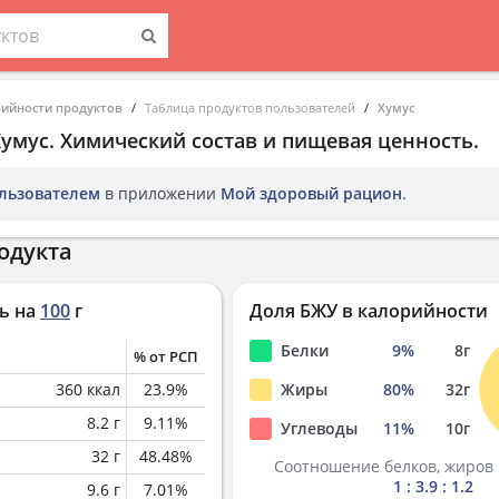
рийности продуктов
Таблица продуктов пользователей
Хумус
Хумус
. Химический состав и пищевая ценность.
льзователем
в приложении
Мой здоровый рацион
.
одукта
ь на
100
г
Доля БЖУ в калорийности
Белки
9
%
8
г
% от РСП
360
ккал
23.9
%
Жиры
80
%
32
г
8.2
г
9.11
%
Углеводы
11
%
10
г
32
г
48.48
%
Соотношение белков, жиров 
1 : 3.9 : 1.2
9.6
г
7.01
%