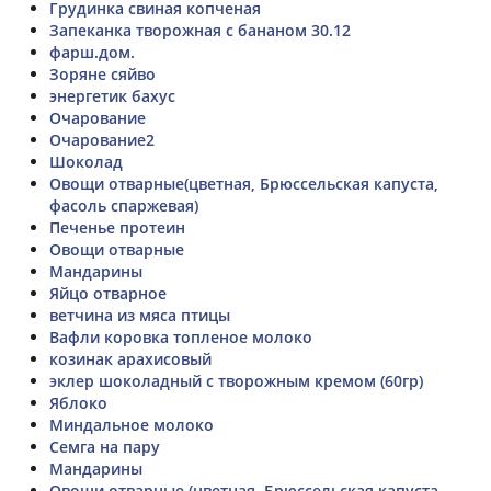
Грудинка свиная копченая
Запеканка творожная с бананом 30.12
фарш.дом.
Зоряне сяйво
энергетик бахус
Очарование
Очарование2
Шоколад
Овощи отварные(цветная, Брюссельская капуста,
фасоль спаржевая)
Печенье протеин
Овощи отварные
Мандарины
Яйцо отварное
ветчина из мяса птицы
Вафли коровка топленое молоко
козинак арахисовый
эклер шоколадный с творожным кремом (60гр)
Яблоко
Миндальное молоко
Семга на пару
Мандарины
Овощи отварные (цветная, Брюссельская капуста,