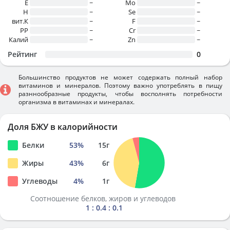
E
~
Mo
~
H
~
Se
~
вит.К
~
F
~
PP
~
Cr
~
Калий
~
Zn
~
Рейтинг
0
Большинство продуктов не может содержать полный набор
витаминов и минералов. Поэтому важно употреблять в пищу
разннообразные продукты, чтобы восполнять потребности
организма в витаминах и минералах.
Доля БЖУ в калорийности
Белки
53
%
15
г
Жиры
43
%
6
г
Углеводы
4
%
1
г
Соотношение белков, жиров и углеводов
1 : 0.4 : 0.1