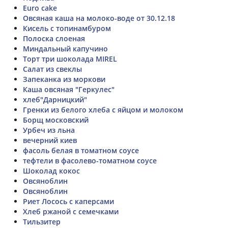
Euro cake
Овсяная каша на молоко-воде от 30.12.18
Кисель с топинамбуром
Полоска слоеная
Миндальный капучино
Торт три шоколада MIREL
Салат из свеклы
Запеканка из моркови
Каша овсяная "Геркулес"
хлеб"Дарницкий"
Гренки из белого хлеба с яйцом и молоком
Борщ московский
Урбеч из льна
вечерний киев
фасоль белая в томатном соусе
тефтели в фасолево-томатном соусе
Шоколад кокос
Овсяноблин
Овсяноблин
Риет Лосось с каперсами
Хлеб ржаной с семечками
Тильзитер