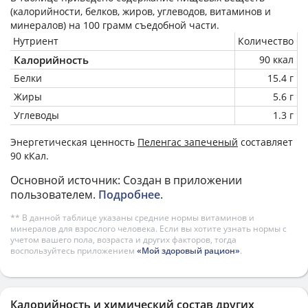
(калорийности, белков, жиров, углеводов, витаминов и
минералов) на
100 грамм
съедобной части.
Нутриент
Количество
Калорийность
90 ккал
Белки
15.4 г
Жиры
5.6 г
Углеводы
1.3 г
Энергетическая ценность
Пеленгас запеченый
составляет
90 кКал.
Основной источник: Создан в приложении
пользователем.
Подробнее
.
** В данной таблице указаны средние нормы витаминов и
минералов для взрослого человека. Если вы хотите узнать нормы с
учетом вашего пола, возраста и других факторов, тогда
воспользуйтесь приложением
«Мой здоровый рацион»
.
Калорийность и химический состав других