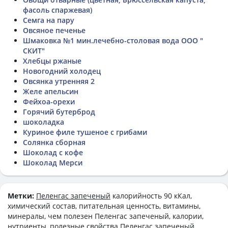
фасоль спаржевая)
Семга на пару
Овсяное печенье
Шмаковка №1 мин.лечебно-столовая вода ООО "
СКИТ"
Хлебцы ржаные
Новогодний холодец
Овсянка утренняя 2
Желе апельсин
Фейхоа-орехи
Горячий бутерброд
шоколадка
Куриное филе тушеное с грибами
Солянка сборная
Шоколад с кофе
Шоколад Мерси
Метки:
Пеленгас запеченый
калорийность 90 кКал,
химический состав, питательная ценность, витамины,
минералы, чем полезен Пеленгас запеченый, калории,
нутриенты, полезные свойства Пеленгас запеченый