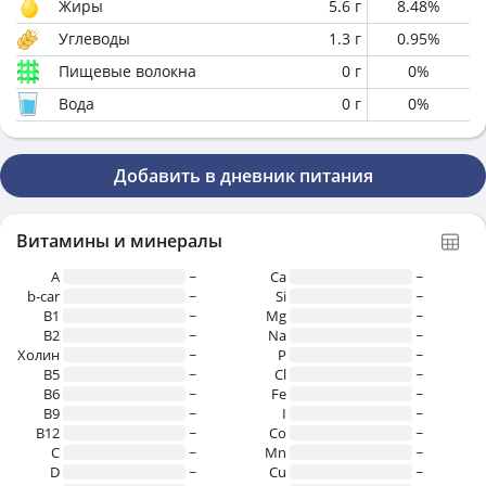
Жиры
5.6
г
8.48
%
Углеводы
1.3
г
0.95
%
Пищевые волокна
0
г
0
%
Вода
0
г
0
%
Добавить в дневник питания
Витамины и минералы
A
~
Ca
~
b-car
~
Si
~
В1
~
Mg
~
B2
~
Na
~
Холин
~
P
~
B5
~
Cl
~
B6
~
Fe
~
B9
~
I
~
B12
~
Co
~
C
~
Mn
~
D
~
Cu
~