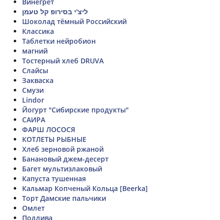
Винегрет
ליצ'י בסירופ קל טעמן
Шоколад тёмный Российский
Классика
Таблетки нейробион
магний
Тостерный хлеб DRUVA
Слайсы
Закваска
Смузи
Lindor
Йогурт "Сибирские продукты"
САИРА
ФАРШ ЛОСОСЯ
КОТЛЕТЫ РЫБНЫЕ
Хлеб зерновой ржаной
Банановый джем-десерт
Багет мультизлаковый
Капуста тушенная
Кальмар Копченый Кольца [Beerka]
Торт Дамские пальчики
Омлет
Подлива