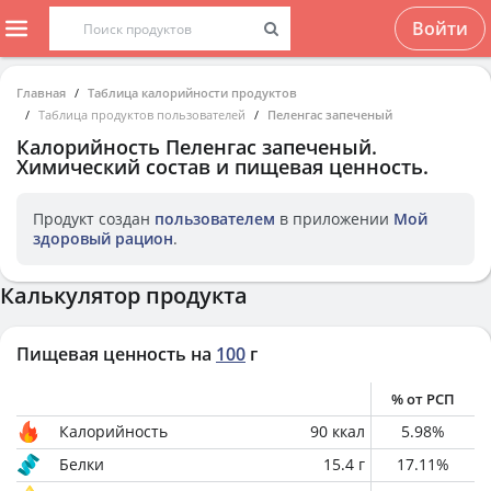
Войти
Главная
Таблица калорийности продуктов
Таблица продуктов пользователей
Пеленгас запеченый
Калорийность
Пеленгас запеченый
.
Химический состав и пищевая ценность.
Продукт создан
пользователем
в приложении
Мой
здоровый рацион
.
Калькулятор продукта
Пищевая ценность на
100
г
% от РСП
Калорийность
90
ккал
5.98
%
Белки
15.4
г
17.11
%