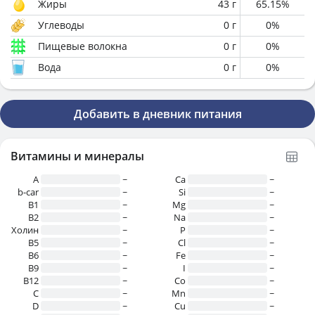
Жиры
43
г
65.15
%
Углеводы
0
г
0
%
Пищевые волокна
0
г
0
%
Вода
0
г
0
%
Добавить в дневник питания
Витамины и минералы
A
~
Ca
~
b-car
~
Si
~
В1
~
Mg
~
B2
~
Na
~
Холин
~
P
~
B5
~
Cl
~
B6
~
Fe
~
B9
~
I
~
B12
~
Co
~
C
~
Mn
~
D
~
Cu
~