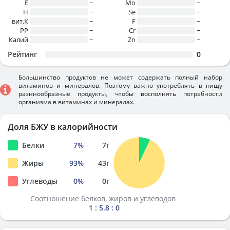
E
~
Mo
~
H
~
Se
~
вит.К
~
F
~
PP
~
Cr
~
Калий
~
Zn
~
Рейтинг
0
Большинство продуктов не может содержать полный набор
витаминов и минералов. Поэтому важно употреблять в пищу
разннообразные продукты, чтобы восполнять потребности
организма в витаминах и минералах.
Доля БЖУ в калорийности
Белки
7
%
7
г
Жиры
93
%
43
г
Углеводы
0
%
0
г
Соотношение белков, жиров и углеводов
1 : 5.8 : 0