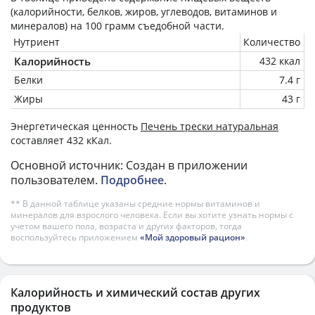
(калорийности, белков, жиров, углеводов, витаминов и
минералов) на
100 грамм
съедобной части.
Нутриент
Количество
Калорийность
432 ккал
Белки
7.4 г
Жиры
43 г
Энергетическая ценность
Печень трески натуральная
составляет 432 кКал.
Основной источник: Создан в приложении
пользователем.
Подробнее
.
** В данной таблице указаны средние нормы витаминов и
минералов для взрослого человека. Если вы хотите узнать нормы с
учетом вашего пола, возраста и других факторов, тогда
воспользуйтесь приложением
«Мой здоровый рацион»
.
Калорийность и химический состав других
продуктов