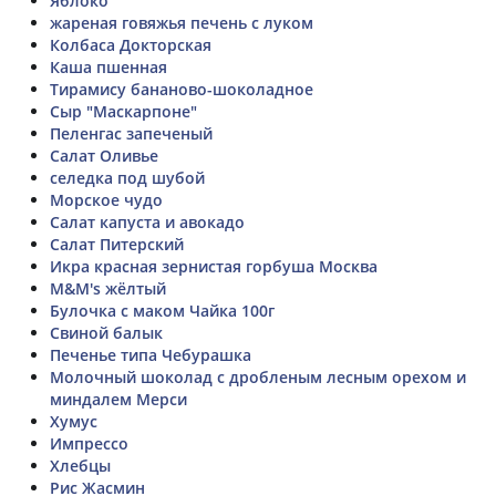
Яблоко
жареная говяжья печень с луком
Колбаса Докторская
Каша пшенная
Тирамису бананово-шоколадное
Сыр "Маскарпоне"
Пеленгас запеченый
Салат Оливье
селедка под шубой
Морское чудо
Салат капуста и авокадо
Салат Питерский
Икра красная зернистая горбуша Москва
M&M's жёлтый
Булочка с маком Чайка 100г
Свиной балык
Печенье типа Чебурашка
Молочный шоколад с дробленым лесным орехом и
миндалем Мерси
Хумус
Импрессо
Хлебцы
Рис Жасмин