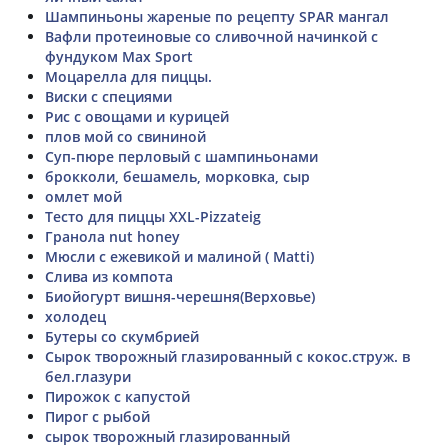
Шампиньоны жареные по рецепту SPAR мангал
Вафли протеиновые со сливочной начинкой с
фундуком Max Sport
Моцарелла для пиццы.
Виски с специями
Рис с овощами и курицей
плов мой со свининой
Суп-пюре перловый с шампиньонами
брокколи, бешамель, морковка, сыр
омлет мой
Тесто для пиццы XXL-Pizzateig
Гранола nut honey
Мюсли с ежевикой и малиной ( Matti)
Слива из компота
Биойогурт вишня-черешня(Верховье)
холодец
Бутеры со скумбрией
Сырок творожный глазированный с кокос.струж. в
бел.глазури
Пирожок с капустой
Пирог с рыбой
сырок творожный глазированный