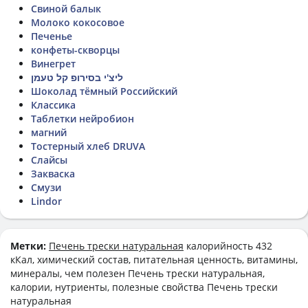
Свиной балык
Молоко кокосовое
Печенье
конфеты-скворцы
Винегрет
ליצ'י בסירופ קל טעמן
Шоколад тёмный Российский
Классика
Таблетки нейробион
магний
Тостерный хлеб DRUVA
Слайсы
Закваска
Смузи
Lindor
Метки:
Печень трески натуральная
калорийность 432
кКал, химический состав, питательная ценность, витамины,
минералы, чем полезен Печень трески натуральная,
калории, нутриенты, полезные свойства Печень трески
натуральная