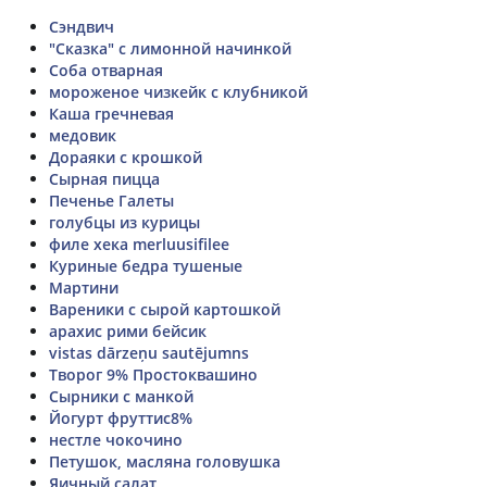
Сэндвич
"Сказка" с лимонной начинкой
Соба отварная
мороженое чизкейк с клубникой
Каша гречневая
медовик
Дораяки с крошкой
Сырная пицца
Печенье Галеты
голубцы из курицы
филе хека merluusifilee
Куриные бедра тушеные
Мартини
Вареники с сырой картошкой
арахис рими бейсик
vistas dārzeņu sautējumns
Творог 9% Простоквашино
Сырники с манкой
Йогурт фруттис8%
нестле чокочино
Петушок, масляна головушка
Яичный салат