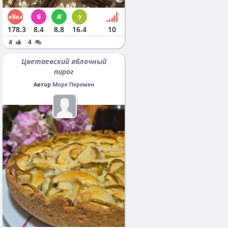
178.3
8.4
8.8
16.4
10
4
4
Цветаевский яблочный
пирог
Автор
Море Перемен