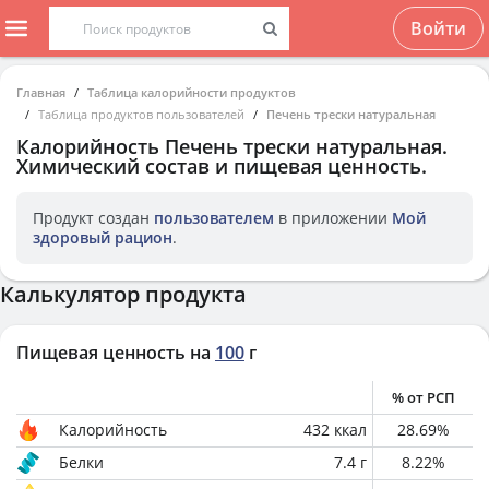
Войти
Главная
Таблица калорийности продуктов
Таблица продуктов пользователей
Печень трески натуральная
Калорийность
Печень трески натуральная
.
Химический состав и пищевая ценность.
Продукт создан
пользователем
в приложении
Мой
здоровый рацион
.
Калькулятор продукта
Пищевая ценность на
100
г
% от РСП
Калорийность
432
ккал
28.69
%
Белки
7.4
г
8.22
%