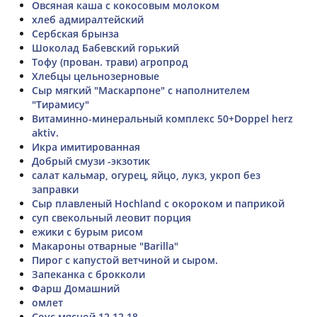
Овсяная каша с кокосовым молоком
хлеб адмиралтейский
Сербская брынза
Шоколад Бабевский горький
Тофу (прован. трави) агропрод
Хлебцы цельнозерновые
Сыр мягкий "Маскарпоне" с наполнителем
"Тирамису"
Витаминно-минеральный комплекс 50+Doppel herz
aktiv.
Икра имитированная
Добрый смузи -экзотик
салат кальмар, огурец, яйцо, лукз, укроп без
заправки
Сыр плавленый Hochland с окороком и паприкой
суп свекольный леовит порция
ежики с бурым рисом
Макароны отварные "Barilla"
Пирог с капустой ветчиной и сыром.
Запеканка с брокколи
Фарш Домашний
омлет
Соус мясной 12.12.18