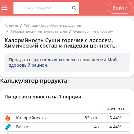
Войти
Главная
Таблица калорийности продуктов
Таблица продуктов пользователей
Суши горячие с лососем
Калорийность
Суши горячие с лососем
.
Химический состав и пищевая ценность.
Продукт создан
пользователем
в приложении
Мой
здоровый рацион
.
Калькулятор продукта
Пищевая ценность на
1
порция
% от РСП
Калорийность
82
ккал
5.44
%
Белки
4
г
4.44
%