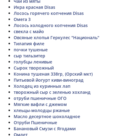
Чай из мяты
Икра красная Disas
Лосось горячего копчения Disas
Омега 3
Лосось холодного копчения Disas
свекла с майо
Овсяные хлопья Геркулес "Националь"
Тилапия филе
почки тушеные
сыр тильзитер
голубцы ленивые
Сырок творожный
Конина тушеная 338гр, (Орский мкт)
Питьевой йогурт киви-виноград
Холодец из куринных лап
творожный сыр с зеленью хохланд
отруби пшеничные ОГО
Мягкие вафли с джемом
хлеьцы-молодцы ржаные
Масло десертное шоколадное
Отруби Пшеничные
Банановый Смузи с Ягодами
Омлет