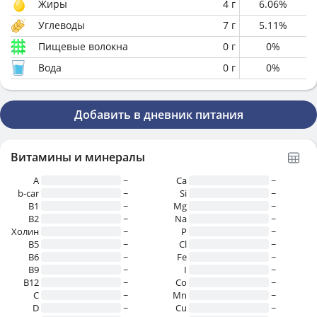
Жиры
4
г
6.06
%
Углеводы
7
г
5.11
%
Пищевые волокна
0
г
0
%
Вода
0
г
0
%
Добавить в дневник питания
Витамины и минералы
A
~
Ca
~
b-car
~
Si
~
В1
~
Mg
~
B2
~
Na
~
Холин
~
P
~
B5
~
Cl
~
B6
~
Fe
~
B9
~
I
~
B12
~
Co
~
C
~
Mn
~
D
~
Cu
~