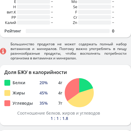
E
~
Mo
~
H
~
Se
~
вит.К
~
F
~
PP
~
Cr
~
Калий
~
Zn
~
Рейтинг
0
Большинство продуктов не может содержать полный набор
витаминов и минералов. Поэтому важно употреблять в пищу
разннообразные продукты, чтобы восполнять потребности
организма в витаминах и минералах.
Доля БЖУ в калорийности
Белки
20
%
4
г
Жиры
45
%
4
г
Углеводы
35
%
7
г
Соотношение белков, жиров и углеводов
1 : 1 : 1.8