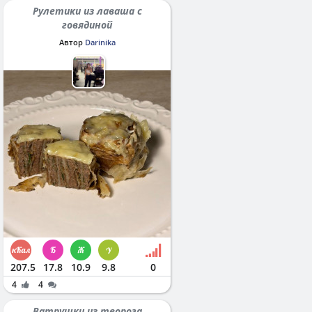
Рулетики из лаваша с
говядиной
Автор
Darinika
207.5
17.8
10.9
9.8
0
4
4
Ватрушки из творога