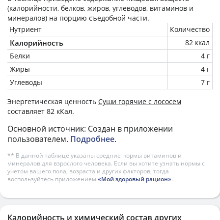
(калорийности, белков, жиров, углеводов, витаминов и
минералов) на
порцию
съедобной части.
Нутриент
Количество
Калорийность
82 ккал
Белки
4 г
Жиры
4 г
Углеводы
7 г
Энергетическая ценность
Суши горячие с лососем
составляет 82 кКал.
Основной источник: Создан в приложении
пользователем.
Подробнее
.
** В данной таблице указаны средние нормы витаминов и
минералов для взрослого человека. Если вы хотите узнать нормы с
учетом вашего пола, возраста и других факторов, тогда
воспользуйтесь приложением
«Мой здоровый рацион»
.
Калорийность и химический состав других