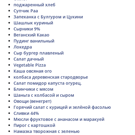
поджаренный хлеб
Супчик Раа
Запеканка с Булгуром и Цукини
Шашлык куриный
Сырники 9%
Веганский Какао
Пудинг ванильный
Локедра
Сыр бургер плавленый
Салат дачный
Vegetable Pizza
Каша овсяная ого
колбаса деревенская стародворье
Салат помидор капуста огурец.
Блинчики с мясом
Шаньга с колбасой и сыром
Овощи (венегрет)
Горячий салат с курицей и зелёной фасолью
Сливки 44%
Мюсли фруктовое с ананасом и маракуей
Пирог с картошкой
Намазка творожная с зеленью