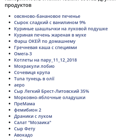
продуктов
овсяново-банановое печенье
Сырок сладкий с ванилином 9%
Куриные шашлычки на луковой подушке
Куриная печень жареная в муке
Фарш ОКЕЙ по домашнему
Гречневая каша с специями
Омега-3
Котлеты на пару_11_12_2018
Мохракули лобио
Сочевиця крупа
Tuna тунець в олії
аеро
Сыр Легкий Брест-Литовский 35%
Морковно-яблочные оладушки
ПреМама
фемибион 2
Драники с луком
Салат "Мозаика"
Сыр Фету
Авокадо