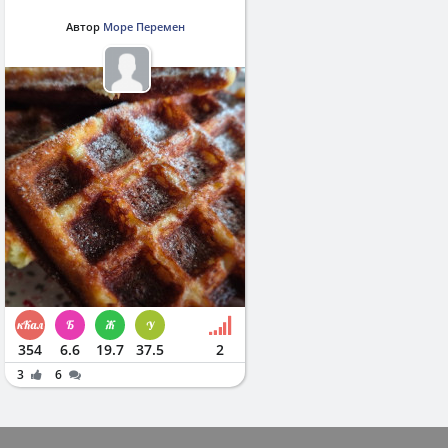
Автор
Море Перемен
354
6.6
19.7
37.5
2
3
6