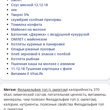
Соус мясной 12.12.18
хек
Творог 5%
скумбрия солёная пресервы
Томилка конфета
Майонез на молоке
Батончик «Джумка» с воздушной кукурузой
ОМЛЕТ с майонезом
Котлеты куриные в панировке
Оладьи ржаные луковые
Хлеб зерновой 6 злаков с полбой
Котлета рыбная
Пшенная каша на молоке с изюмом
11.12.18 Тушеная картошка с филе
Витамин E VitaLife
Метки:
Филадельфия топ (с омлетом)
калорийность 370
кКал, химический состав, питательная ценность, витамины,
минералы, чем полезен Филадельфия топ (с омлетом),
калории, нутриенты, полезные свойства Филадельфия топ
(с омлетом)