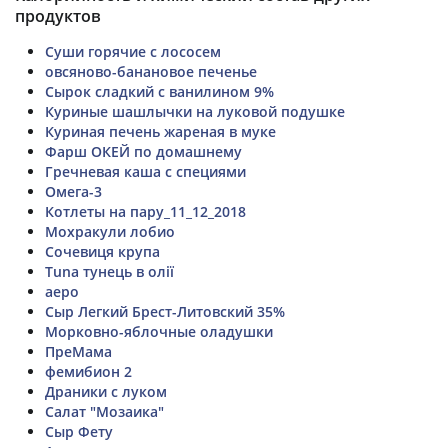
продуктов
Суши горячие с лососем
овсяново-банановое печенье
Сырок сладкий с ванилином 9%
Куриные шашлычки на луковой подушке
Куриная печень жареная в муке
Фарш ОКЕЙ по домашнему
Гречневая каша с специями
Омега-3
Котлеты на пару_11_12_2018
Мохракули лобио
Сочевиця крупа
Tuna тунець в олії
аеро
Сыр Легкий Брест-Литовский 35%
Морковно-яблочные оладушки
ПреМама
фемибион 2
Драники с луком
Салат "Мозаика"
Сыр Фету