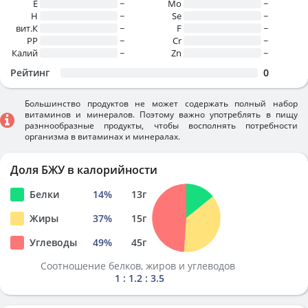
E
~
Mo
~
H
~
Se
~
вит.К
~
F
~
PP
~
Cr
~
Калий
~
Zn
~
Рейтинг
0
Большинство продуктов не может содержать полный набор
витаминов и минералов. Поэтому важно употреблять в пищу
разннообразные продукты, чтобы восполнять потребности
организма в витаминах и минералах.
Доля БЖУ в калорийности
Белки
14
%
13
г
Жиры
37
%
15
г
Углеводы
49
%
45
г
Соотношение белков, жиров и углеводов
1 : 1.2 : 3.5