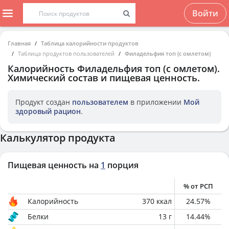
Войти
Главная
Таблица калорийности продуктов
Таблица продуктов пользователей
Филадельфия топ (с омлетом)
Калорийность
Филадельфия топ (с омлетом)
.
Химический состав и пищевая ценность.
Продукт создан
пользователем
в приложении
Мой
здоровый рацион
.
Калькулятор продукта
Пищевая ценность на
1
порция
% от РСП
Калорийность
370
ккал
24.57
%
Белки
13
г
14.44
%