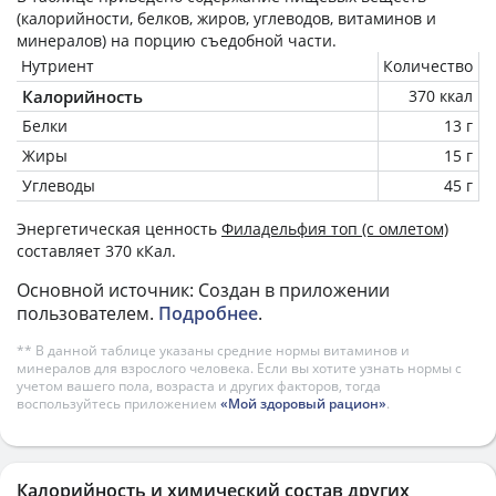
(калорийности, белков, жиров, углеводов, витаминов и
минералов) на
порцию
съедобной части.
Нутриент
Количество
Калорийность
370 ккал
Белки
13 г
Жиры
15 г
Углеводы
45 г
Энергетическая ценность
Филадельфия топ (с омлетом)
составляет 370 кКал.
Основной источник: Создан в приложении
пользователем.
Подробнее
.
** В данной таблице указаны средние нормы витаминов и
минералов для взрослого человека. Если вы хотите узнать нормы с
учетом вашего пола, возраста и других факторов, тогда
воспользуйтесь приложением
«Мой здоровый рацион»
.
Калорийность и химический состав других