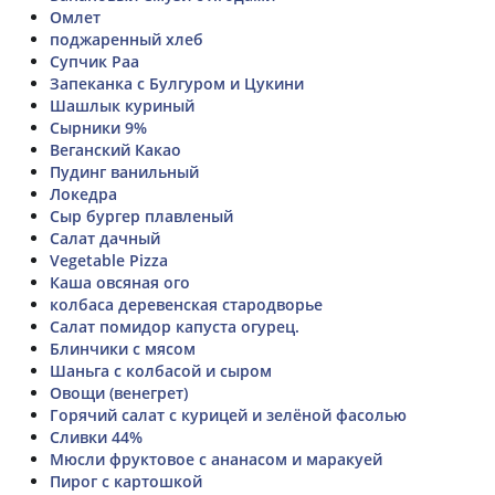
Омлет
поджаренный хлеб
Супчик Раа
Запеканка с Булгуром и Цукини
Шашлык куриный
Сырники 9%
Веганский Какао
Пудинг ванильный
Локедра
Сыр бургер плавленый
Салат дачный
Vegetable Pizza
Каша овсяная ого
колбаса деревенская стародворье
Салат помидор капуста огурец.
Блинчики с мясом
Шаньга с колбасой и сыром
Овощи (венегрет)
Горячий салат с курицей и зелёной фасолью
Сливки 44%
Мюсли фруктовое с ананасом и маракуей
Пирог с картошкой