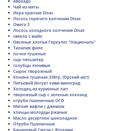
Авокадо
Чай из мяты
Икра красная Disas
Лосось горячего копчения Disas
Омега 3
Лосось холодного копчения Disas
свекла с майо
Овсяные хлопья Геркулес "Националь"
Тилапия филе
почки тушеные
сыр тильзитер
голубцы ленивые
Сырок творожный
Конина тушеная 338гр, (Орский мкт)
Питьевой йогурт киви-виноград
Холодец из куринных лап
творожный сыр с зеленью хохланд
отруби пшеничные ОГО
Мягкие вафли с джемом
хлеьцы-молодцы ржаные
Масло десертное шоколадное
Отруби Пшеничные
Банановый Смузи с Ягодами