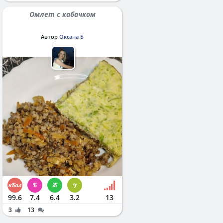
Омлет с кабачком
Автор
Оксана Б
99.6
7.4
6.4
3.2
13
3
13