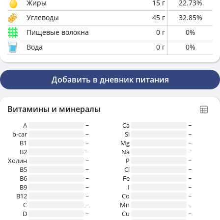
Жиры
15
г
22.73
%
Углеводы
45
г
32.85
%
Пищевые волокна
0
г
0
%
Вода
0
г
0
%
Добавить в дневник питания
Витамины и минералы
A
~
Ca
~
b-car
~
Si
~
В1
~
Mg
~
B2
~
Na
~
Холин
~
P
~
B5
~
Cl
~
B6
~
Fe
~
B9
~
I
~
B12
~
Co
~
C
~
Mn
~
D
~
Cu
~