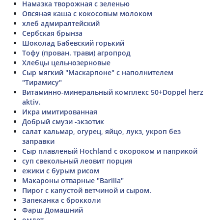
Намазка творожная с зеленью
Овсяная каша с кокосовым молоком
хлеб адмиралтейский
Сербская брынза
Шоколад Бабевский горький
Тофу (прован. трави) агропрод
Хлебцы цельнозерновые
Сыр мягкий "Маскарпоне" с наполнителем
"Тирамису"
Витаминно-минеральный комплекс 50+Doppel herz
aktiv.
Икра имитированная
Добрый смузи -экзотик
салат кальмар, огурец, яйцо, лукз, укроп без
заправки
Сыр плавленый Hochland с окороком и паприкой
суп свекольный леовит порция
ежики с бурым рисом
Макароны отварные "Barilla"
Пирог с капустой ветчиной и сыром.
Запеканка с брокколи
Фарш Домашний
омлет