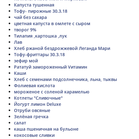
Капуста тушенная
Тофу- пирожные 30.3.18
чай без сахара
цветная капуста в омлете с сыром
творог 9%
Тилапия ,картошка ,лук
Лав
Хлеб ржаной бездрожжевой Леганда Мари
Тофу-фриттары 30.3.18
зефир мой
Рататуй замороженный Vитамин
Каши
Хлеб с семенами подсолнечника, льна, тыквы
Фолиевая кислота
мороженое с соленой карамелью
Котлеты "Сливочные"
Йогурт лимон Deluxe
Отруби овсяные
Зелёная гречка
салат
каша пшеничная на бульоне
кокосовые сливки