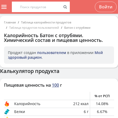
Войти
Главная
Таблица калорийности продуктов
Таблица продуктов пользователей
Батон с отрубями
Калорийность
Батон с отрубями
.
Химический состав и пищевая ценность.
Продукт создан
пользователем
в приложении
Мой
здоровый рацион
.
Калькулятор продукта
Пищевая ценность на
100
г
% от РСП
Калорийность
212
ккал
14.08
%
Белки
6
г
6.67
%