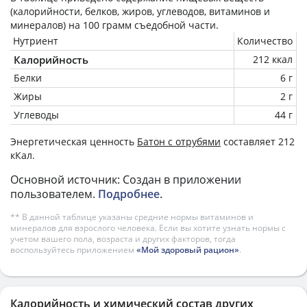
(калорийности, белков, жиров, углеводов, витаминов и
минералов) на
100 грамм
съедобной части.
Нутриент
Количество
Калорийность
212 ккал
Белки
6 г
Жиры
2 г
Углеводы
44 г
Энергетическая ценность
Батон с отрубями
составляет 212
кКал.
Основной источник: Создан в приложении
пользователем.
Подробнее
.
** В данной таблице указаны средние нормы витаминов и
минералов для взрослого человека. Если вы хотите узнать нормы с
учетом вашего пола, возраста и других факторов, тогда
воспользуйтесь приложением
«Мой здоровый рацион»
.
Калорийность и химический состав других