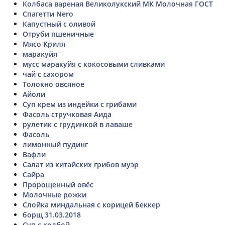
Колбаса вареная Великолукский МК Молочная ГОСТ
Спагетти Nero
Капустный с оливой
Отруби пшеничные
Мясо Криля
маракуйя
мусс маракуйя с кокосовыми сливками
чай с сахором
Толокно овсяное
Айоли
Суп крем из индейки с грибами
Фасоль стручковая Аида
рулетик с грудинкой в лаваше
Фасоль
лимонный пудинг
Вафли
Салат из китайских грибов муэр
Сайра
Пророщенный овёс
Молочные рожки
Слойка миндальная с корицей Беккер
борщ 31.03.2018
Суп с колбой