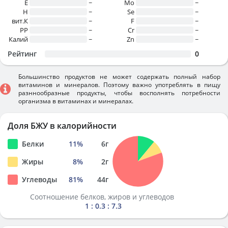
E
~
Mo
~
H
~
Se
~
вит.К
~
F
~
PP
~
Cr
~
Калий
~
Zn
~
Рейтинг
0
Большинство продуктов не может содержать полный набор
витаминов и минералов. Поэтому важно употреблять в пищу
разннообразные продукты, чтобы восполнять потребности
организма в витаминах и минералах.
Доля БЖУ в калорийности
Белки
11
%
6
г
Жиры
8
%
2
г
Углеводы
81
%
44
г
Соотношение белков, жиров и углеводов
1 : 0.3 : 7.3