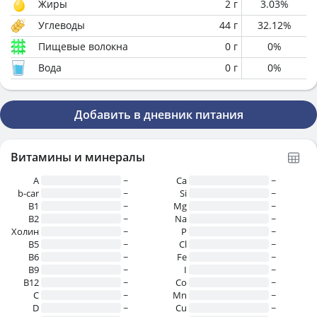
Жиры
2
г
3.03
%
Углеводы
44
г
32.12
%
Пищевые волокна
0
г
0
%
Вода
0
г
0
%
Добавить в дневник питания
Витамины и минералы
A
~
Ca
~
b-car
~
Si
~
В1
~
Mg
~
B2
~
Na
~
Холин
~
P
~
B5
~
Cl
~
B6
~
Fe
~
B9
~
I
~
B12
~
Co
~
C
~
Mn
~
D
~
Cu
~