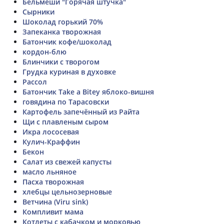
Бельмеши "Горячая штучка"
Сырники
Шоколад горький 70%
Запеканка творожная
Батончик кофе/шоколад
кордон-блю
Блинчики с творогом
Грудка куриная в духовке
Рассол
Батончик Take a Bitey яблоко-вишня
говядина по Тарасовски
Картофель запечённый из Райта
Щи с плавленым сыром
Икра лососевая
Кулич-Краффин
Бекон
Салат из свежей капусты
масло льняное
Пасха творожная
хлебцы цельнозерновые
Ветчина (Viru sink)
Компливит мама
Котлеты с кабачком и морковью