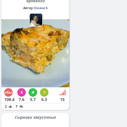
брокколи
Автор
Оксана Б
108.4
7.6
5.7
6.3
15
2
7
Сырники закусочные