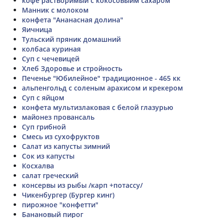
кофе растворимый с кокосовыим сахаром
Манник с молоком
конфета "Ананасная долина"
Яичница
Тульский пряник домашний
колбаса куриная
Суп с чечевицей
Хлеб Здоровье и стройность
Печенье "Юбилейное" традиционное - 465 кк
альпенгольд с соленым арахисом и крекером
Суп с яйцом
конфета мультизлаковая с белой глазурью
майонез провансаль
Суп грибной
Смесь из сухофруктов
Салат из капусты зимний
Сок из капусты
Косхалва
салат греческий
консервы из рыбы /карп +потассу/
Чикенбургер (Бургер кинг)
пирожное "конфетти"
Банановый пирог