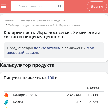
Войти
Главная
Таблица калорийности продуктов
Таблица продуктов пользователей
Икра лососевая
Калорийность
Икра лососевая
. Химический
состав и пищевая ценность.
Продукт создан
пользователем
в приложении
Мой
здоровый рацион
.
Калькулятор продукта
Пищевая ценность на
100
г
% от РСП
Калорийность
232
ккал
15.41
%
Белки
31
г
34.44
%