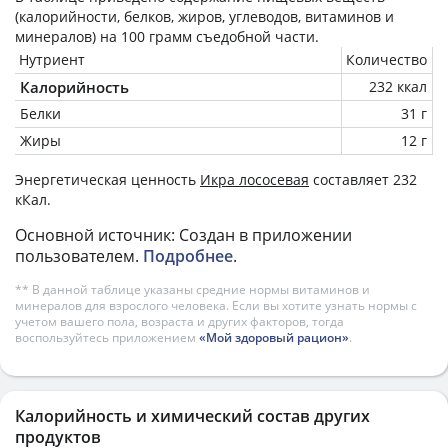
(калорийности, белков, жиров, углеводов, витаминов и
минералов) на
100 грамм
съедобной части.
Нутриент
Количество
Калорийность
232 ккал
Белки
31 г
Жиры
12 г
Энергетическая ценность
Икра лососевая
составляет 232
кКал.
Основной источник: Создан в приложении
пользователем.
Подробнее
.
** В данной таблице указаны средние нормы витаминов и
минералов для взрослого человека. Если вы хотите узнать нормы с
учетом вашего пола, возраста и других факторов, тогда
воспользуйтесь приложением
«Мой здоровый рацион»
.
Калорийность и химический состав других
продуктов