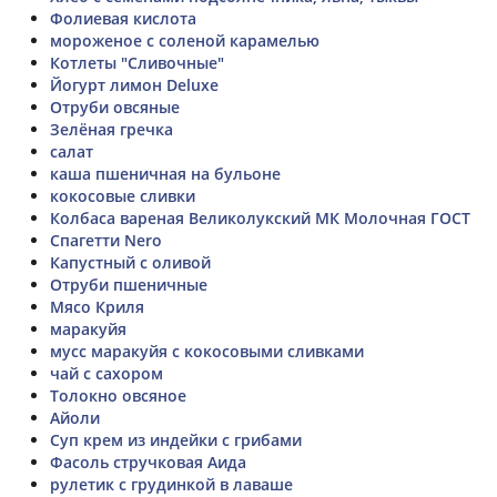
Фолиевая кислота
мороженое с соленой карамелью
Котлеты "Сливочные"
Йогурт лимон Deluxe
Отруби овсяные
Зелёная гречка
салат
каша пшеничная на бульоне
кокосовые сливки
Колбаса вареная Великолукский МК Молочная ГОСТ
Спагетти Nero
Капустный с оливой
Отруби пшеничные
Мясо Криля
маракуйя
мусс маракуйя с кокосовыми сливками
чай с сахором
Толокно овсяное
Айоли
Суп крем из индейки с грибами
Фасоль стручковая Аида
рулетик с грудинкой в лаваше