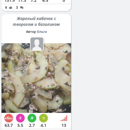
131.9
11.3
7.2
6.5
0
4
3
Жареный кабачок с
творогом и базиликом
Автор
Ольга
63.7
5.5
2.7
4.1
13