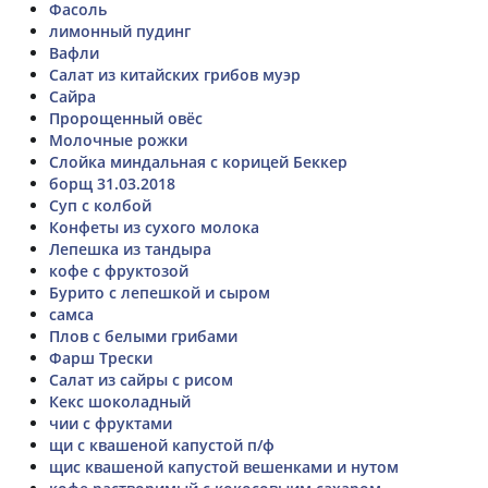
Фасоль
лимонный пудинг
Вафли
Салат из китайских грибов муэр
Сайра
Пророщенный овёс
Молочные рожки
Слойка миндальная с корицей Беккер
борщ 31.03.2018
Суп с колбой
Конфеты из сухого молока
Лепешка из тандыра
кофе с фруктозой
Бурито с лепешкой и сыром
самса
Плов с белыми грибами
Фарш Трески
Салат из сайры с рисом
Кекс шоколадный
чии с фруктами
щи с квашеной капустой п/ф
щис квашеной капустой вешенками и нутом