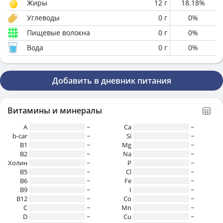
Жиры
12
г
18.18
%
Углеводы
0
г
0
%
Пищевые волокна
0
г
0
%
Вода
0
г
0
%
Добавить в дневник питания
Витамины и минералы
A
~
Ca
~
b-car
~
Si
~
В1
~
Mg
~
B2
~
Na
~
Холин
~
P
~
B5
~
Cl
~
B6
~
Fe
~
B9
~
I
~
B12
~
Co
~
C
~
Mn
~
D
~
Cu
~