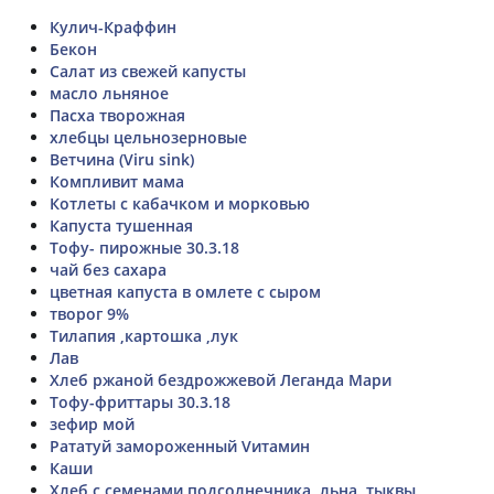
Кулич-Краффин
Бекон
Салат из свежей капусты
масло льняное
Пасха творожная
хлебцы цельнозерновые
Ветчина (Viru sink)
Компливит мама
Котлеты с кабачком и морковью
Капуста тушенная
Тофу- пирожные 30.3.18
чай без сахара
цветная капуста в омлете с сыром
творог 9%
Тилапия ,картошка ,лук
Лав
Хлеб ржаной бездрожжевой Леганда Мари
Тофу-фриттары 30.3.18
зефир мой
Рататуй замороженный Vитамин
Каши
Хлеб с семенами подсолнечника, льна, тыквы