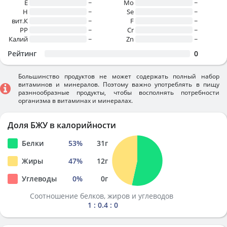
E
~
Mo
~
H
~
Se
~
вит.К
~
F
~
PP
~
Cr
~
Калий
~
Zn
~
Рейтинг
0
Большинство продуктов не может содержать полный набор
витаминов и минералов. Поэтому важно употреблять в пищу
разннообразные продукты, чтобы восполнять потребности
организма в витаминах и минералах.
Доля БЖУ в калорийности
Белки
53
%
31
г
Жиры
47
%
12
г
Углеводы
0
%
0
г
Соотношение белков, жиров и углеводов
1 : 0.4 : 0