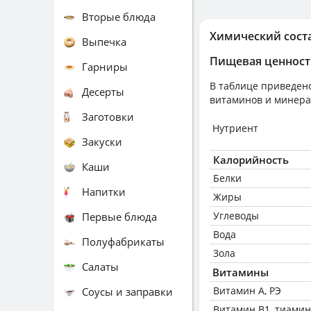
Вторые блюда
Химический сост
Выпечка
Пищевая ценност
Гарниры
В таблице приведено
Десерты
витаминов и минера
Заготовки
Нутриент
Закуски
Калорийность
Каши
Белки
Напитки
Жиры
Углеводы
Первые блюда
Вода
Полуфабрикаты
Зола
Салаты
Витамины
Витамин А, РЭ
Соусы и заправки
Витамин В1, тиамин