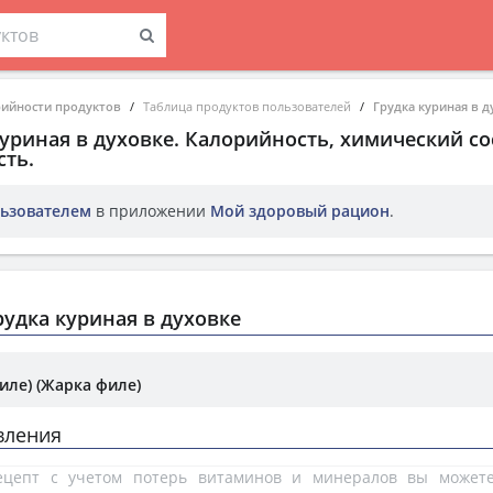
рийности продуктов
Таблица продуктов пользователей
Грудка куриная в д
куриная в духовке
. Калорийность, химический со
ть.
ьзователем
в приложении
Мой здоровый рацион
.
удка куриная в духовке
иле) (Жарка филе)
вления
рецепт с учетом потерь витаминов и минералов вы може