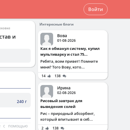
Войти
Интересные блоги
уховке
Вова
став и
01-08-2026
Как я обманул систему, купил
мультиварку и стал 75...
Ребята, всем привет! Помните
меня? Того Вову, кото...
14
138
Ирина
02-08-2026
Рисовый завтрак для
240 г
выведения солей
Рис – природный абсорбент,
который впитывает в себ...
те с помощью
2
138