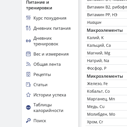
Питание и
Витамин В2, рибоф
тренировки
Витамин РР, НЭ
Курс похудения
Ниацин
Дневник питания
Макроэлементы
Калий, K
Дневник
тренировок
Кальций, Ca
Магний, Mg
Вес и измерения
Натрий, Na
Общая лента
Фосфор, P
Рецепты
Микроэлементы
Железо, Fe
Статьи
Кобальт, Co
Истории успеха
Марганец, Mn
Таблицы
Медь, Cu
калорийности
Молибден, Mo
Поиск
Хром, Cr