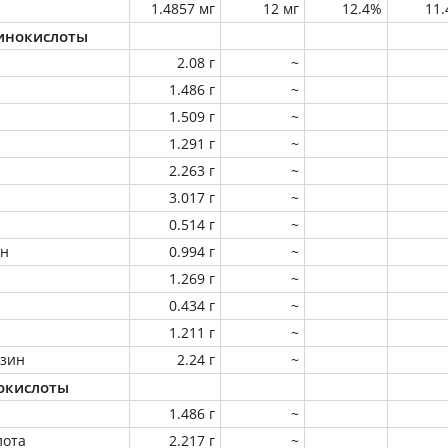
1.4857 мг
12 мг
12.4%
11
инокислоты
2.08 г
~
1.486 г
~
1.509 г
~
1.291 г
~
2.263 г
~
3.017 г
~
0.514 г
~
ин
0.994 г
~
1.269 г
~
0.434 г
~
1.211 г
~
зин
2.24 г
~
окислоты
1.486 г
~
лота
2.217 г
~