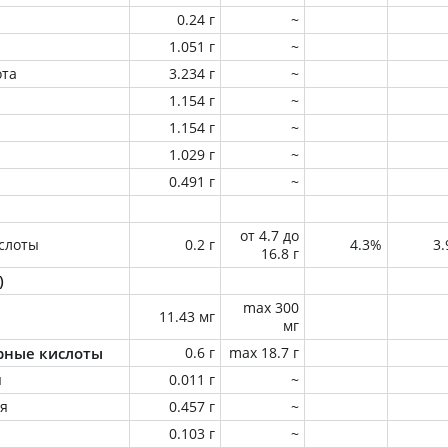
0.24 г
~
1.051 г
~
ота
3.234 г
~
1.154 г
~
1.154 г
~
1.029 г
~
0.491 г
~
от 4.7 до
слоты
0.2 г
4.3%
3
16.8 г
)
max 300
11.43 мг
мг
ные кислоты
0.6 г
max 18.7 г
я
0.011 г
~
ая
0.457 г
~
0.103 г
~