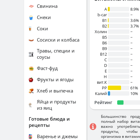
Свинина
A
8.9%
b-car
~
Снеки
В1
3.6%
B2
3.7%
Соки
Холин
~
B5
~
Сосиски и колбаса
B6
~
B9
~
Травы, специи и
B12
~
соусы
C
~
D
~
Фаст-фуд
E
~
H
~
Фрукты и ягоды
вит.К
~
PP
61%
Хлеб и выпечка
Калий
10%
Яйца и продукты
Рейтинг
из яиц
Большинство прод
Готовые блюда и
полный набор вита
рецепты
важно употребля
продукты, чтобы
Варенье и джемы
организма в витами