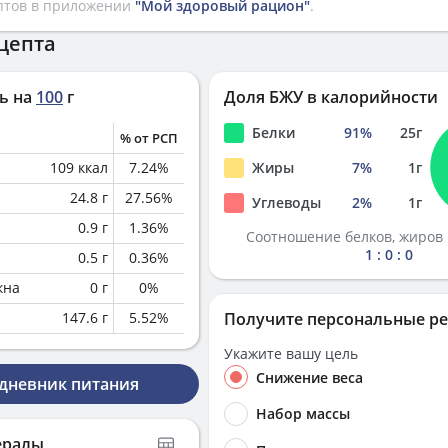
птов в приложении
"Мой здоровый рацион"
.
цепта
ь на
100
г
Доля БЖУ в калорийности
Белки
91
%
25
г
% от РСП
109
ккал
7.24
%
Жиры
7
%
1
г
24.8
г
27.56
%
Углеводы
2
%
1
г
0.9
г
1.36
%
Соотношение белков, жиров 
1 : 0 : 0
0.5
г
0.36
%
кна
0
г
0
%
147.6
г
5.52
%
Получите персональные р
Укажите вашу цель
Снижение веса
 дневник питания
Набор массы
ералы