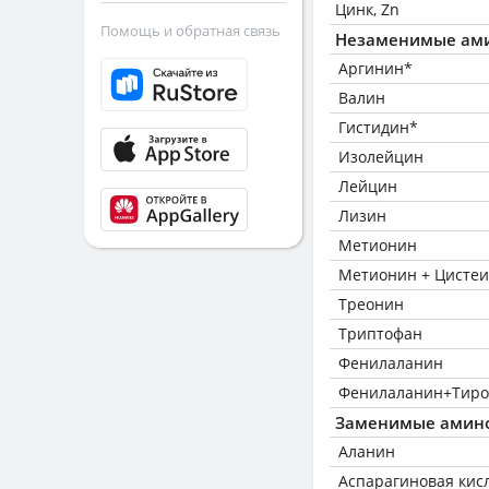
Цинк, Zn
Помощь и обратная связь
Незаменимые ам
Аргинин*
Валин
Гистидин*
Изолейцин
Лейцин
Лизин
Метионин
Метионин + Цисте
Треонин
Триптофан
Фенилаланин
Фенилаланин+Тиро
Заменимые амин
Аланин
Аспарагиновая кис