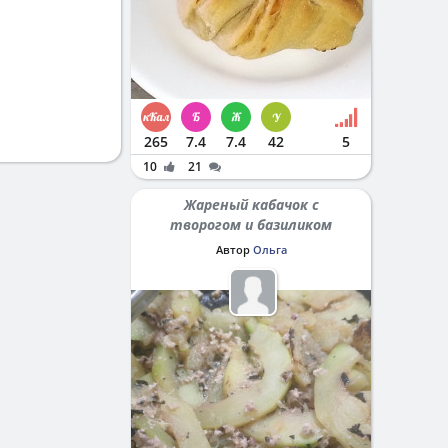
265
7.4
7.4
42
5
10
21
Жареный кабачок с
творогом и базиликом
Автор
Ольга