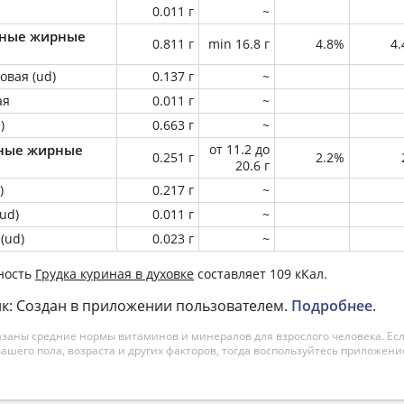
0.011 г
~
ные жирные
0.811 г
min 16.8 г
4.8%
4
овая (ud)
0.137 г
~
ая
0.011 г
~
)
0.663 г
~
ные жирные
от 11.2 до
0.251 г
2.2%
20.6 г
)
0.217 г
~
ud)
0.011 г
~
(ud)
0.023 г
~
ность
Грудка куриная в духовке
составляет 109 кКал.
к: Создан в приложении пользователем.
Подробнее
.
азаны средние нормы витаминов и минералов для взрослого человека. Есл
вашего пола, возраста и других факторов, тогда воспользуйтесь приложен