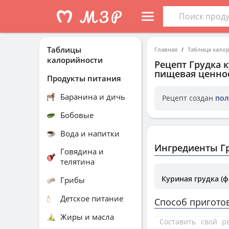
Таблицы
Главная
Таблица кало
калорийности
Рецепт
Грудка 
пищевая ценнос
Продукты питания
Баранина и дичь
Рецепт создан
пол
Бобовые
Вода и напитки
Ингредиенты Гр
Говядина и
телятина
Куриная грудка (ф
Грибы
Детское питание
Способ пригото
Жиры и масла
Составить свой 