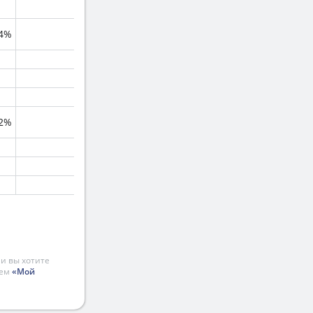
.4%
2%
и вы хотите
ием
«Мой