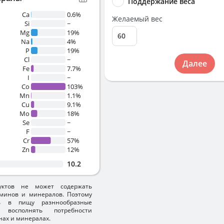
Поддержание веса
Ca
0.6%
Желаемый вес
Si
~
Mg
19%
Na
4%
P
19%
Cl
~
Далее
Fe
7.7%
I
~
Co
103%
Mn
1.1%
Cu
9.1%
Mo
18%
Se
~
F
~
Cr
57%
Zn
12%
10.2
уктов не может содержать
минов и минералов. Поэтому
ть в пищу разннообразные
 восполнять потребности
нах и минералах.