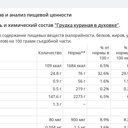
ав и анализ пищевой ценности
ь и химический состав
"Грудка куриная в духовке"
.
 содержание пищевых веществ (калорийности, белков, жиров, у
лов) на
100 грамм
съедобной части.
% от
%
Количество
Норма**
нормы в
норм
100 г
100 к
109 ккал
1684 ккал
6.5%
24.8 г
76 г
32.6%
29
0.9 г
56 г
1.6%
1
0.5 г
219 г
0.2%
0
147.6 г
2273 г
6.5%
1.3 г
~
80 мкг
900 мкг
8.9%
8
0.054 мг
1.5 мг
3.6%
3