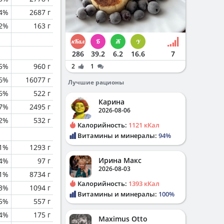
.4%
2687 г
.2%
163 г
286
39.2
6.2
16.6
7
.5%
960 г
2
1
.6%
16077 г
Лучшие рационы
.6%
522 г
Карина
.7%
2495 г
2026-08-06
.2%
532 г
Калорийность:
1121 кКал
Витамины и минералы:
94%
.1%
1293 г
Ирина Макс
.4%
97 г
2026-08-03
1%
8734 г
Калорийность:
1393 кКал
.3%
1094 г
Витамины и минералы:
100%
.5%
557 г
.4%
175 г
Maximus Otto