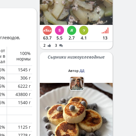
глеводов,
63.7
5.5
2.7
4.1
13
2
3
 от
100%
ы в
Сырники низкоуглеводные
нормы
кал
6%
1545 г
Автор
ДД
.9%
306 г
.5%
6222 г
.2%
43800 г
6%
1540 г
.2%
1125 г
.3%
2778 г