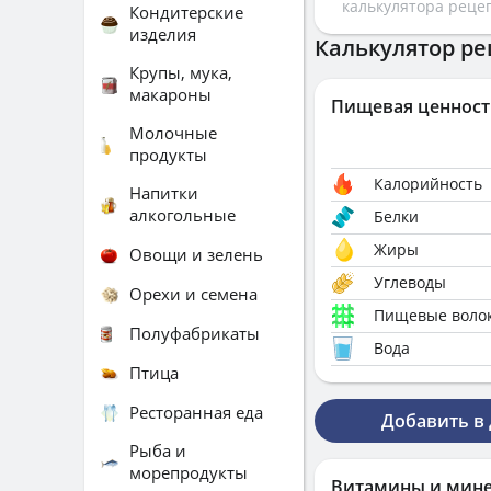
калькулятора реце
Кондитерские
изделия
Калькулятор ре
Крупы, мука,
макароны
Пищевая ценност
Молочные
продукты
Калорийность
Напитки
алкогольные
Белки
Жиры
Овощи и зелень
Углеводы
Орехи и семена
Пищевые воло
Полуфабрикаты
Вода
Птица
Ресторанная еда
Добавить в
Рыба и
морепродукты
Витамины и мин