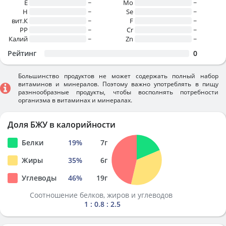
E
~
Mo
~
H
~
Se
~
вит.К
~
F
~
PP
~
Cr
~
Калий
~
Zn
~
Рейтинг
0
Большинство продуктов не может содержать полный набор
витаминов и минералов. Поэтому важно употреблять в пищу
разннообразные продукты, чтобы восполнять потребности
организма в витаминах и минералах.
Доля БЖУ в калорийности
Белки
19
%
7
г
Жиры
35
%
6
г
Углеводы
46
%
19
г
Соотношение белков, жиров и углеводов
1 : 0.8 : 2.5