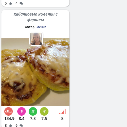
5
4
Кабачковые колечки с
фаршем
Автор
Еленка
134.9
8.4
7.8
7.5
8
8
6