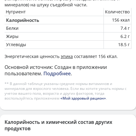
минералов) на
штуку
съедобной части.
Нутриент
Количество
Калорийность
156 ккал
Белки
7.4 г
Жиры
6.2 г
Углеводы
18.5 г
Энергетическая ценность
эпика
составляет 156 кКал.
Основной источник: Создан в приложении
пользователем.
Подробнее
.
** В данной таблице указаны средние нормы витаминов и
минералов для взрослого человека. Если вы хотите узнать нормы с
учетом вашего пола, возраста и других факторов, тогда
воспользуйтесь приложением
«Мой здоровый рацион»
.
Калорийность и химический состав других
продуктов