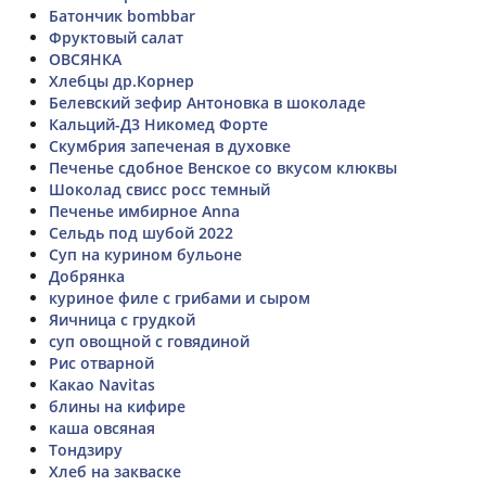
Батончик bombbar
Фруктовый салат
ОВСЯНКА
Хлебцы др.Корнер
Белевский зефир Антоновка в шоколаде
Кальций-Д3 Никомед Форте
Скумбрия запеченая в духовке
Печенье сдобное Венское со вкусом клюквы
Шоколад свисс росс темный
Печенье имбирное Anna
Сельдь под шубой 2022
Суп на курином бульоне
Добрянка
куриное филе с грибами и сыром
Яичница с грудкой
суп овощной с говядиной
Рис отварной
Какао Navitas
блины на кифире
каша овсяная
Тондзиру
Хлеб на закваске