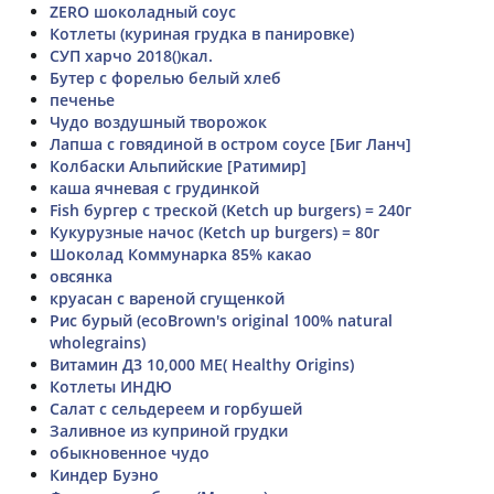
ZERO шоколадный соус
Котлеты (куриная грудка в панировке)
СУП харчо 2018()кал.
Бутер с форелью белый хлеб
печенье
Чудо воздушный творожок
Лапша с говядиной в остром соусе [Биг Ланч]
Колбаски Альпийские [Ратимир]
каша ячневая с грудинкой
Fish бургер с треской (Ketch up burgers) = 240г
Кукурузные начос (Ketch up burgers) = 80г
Шоколад Коммунарка 85% какао
овсянка
круасан с вареной сгущенкой
Рис бурый (ecoBrown's original 100% natural
wholegrains)
Витамин Д3 10,000 МЕ( Healthy Origins)
Котлеты ИНДЮ
Салат с сельдереем и горбушей
Заливное из куприной грудки
обыкновенное чудо
Киндер Буэно