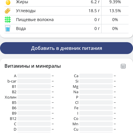
Жиры
6.2
г
9.39
%
Углеводы
18.5
г
13.5
%
Пищевые волокна
0
г
0
%
Вода
0
г
0
%
Добавить в дневник питания
Витамины и минералы
A
~
Ca
~
b-car
~
Si
~
В1
~
Mg
~
B2
~
Na
~
Холин
~
P
~
B5
~
Cl
~
B6
~
Fe
~
B9
~
I
~
B12
~
Co
~
C
~
Mn
~
D
~
Cu
~