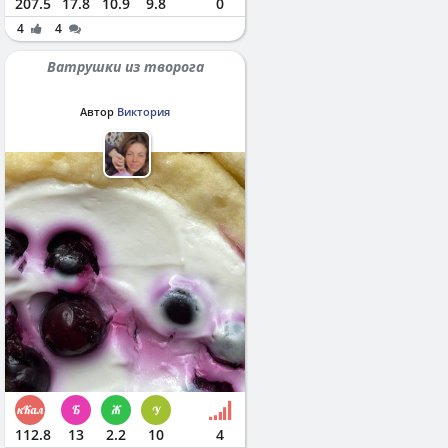
207.5
17.8
10.9
9.8
0
4
4
Ватрушки из творога
Автор
Виктория
112.8
13
2.2
10
4