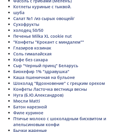
Фасоль с грибами (Меленъ)
Котлеты куриные с тыквой.
шуба
Салат №1 /из сырых овощей/
Сухофрукты
холодец 50/50
Печенье Milka XL cookie nut
"Конфеты "Крокант с миндалем""
Глазиров козинак
Соль гималайская
Кофе без сахара
Сыр "Черный принц" Беларусь
Биокефир 1% "здравушка"
Каша пшеничная на бульоне
Шоколад "Вдохновение" с грецким орехом
Конфеты Ласточка вестница весны
Нуга (Б.Ю.Александров)
Мюсли Matti
Батон нарезной
Филе куриное
Птичье молоко с шоколадным бисквитом и
апельсиновым конфи
Бычки жареные