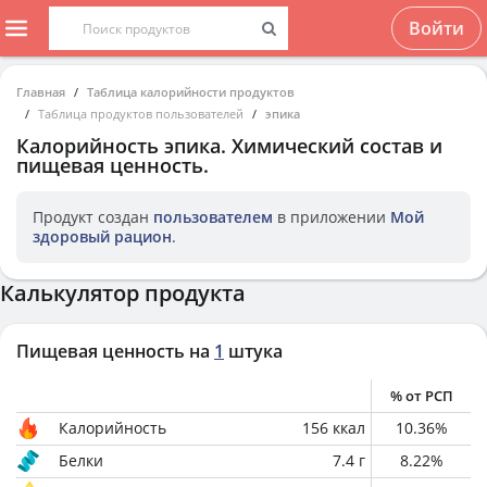
Войти
Главная
Таблица калорийности продуктов
Таблица продуктов пользователей
эпика
Калорийность
эпика
. Химический состав и
пищевая ценность.
Продукт создан
пользователем
в приложении
Мой
здоровый рацион
.
Калькулятор продукта
Пищевая ценность на
1
штука
% от РСП
Калорийность
156
ккал
10.36
%
Белки
7.4
г
8.22
%