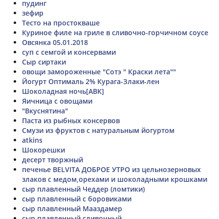
пудинг
зефир
Тесто на простокваше
Куриное филе на гриле в сливочно-горчичном соусе
Овсянка 05.01.2018
суп с семгой и консервами
Сыр сиртаки
овощи замороженные "Сотэ " Краски лета""
Йогурт Оптималь 2% Курага-Злаки-лен
Шоколадная ночь[АВК]
Яичница с овощами
"Вкуснятина"
Паста из рыбных консервов
Смузи из фруктов с натуральным йогуртом
atkins
Шокорешки
десерт творжный
печенье BELVITA ДОБРОЕ УТРО из цельнозерновых
злаков с медом,орехами и шоколадными крошками
сыр плавленный Чеддер (ломтики)
сыр плавленный с боровиками
сыр плавленный Мааздамер
сыр плавленный сливочный