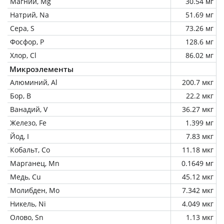
Магний, Mg
30.54 мг
Натрий, Na
51.69 мг
Сера, S
73.26 мг
Фосфор, P
128.6 мг
Хлор, Cl
86.02 мг
Микроэлементы
Алюминий, Al
200.7 мкг
Бор, B
22.2 мкг
Ванадий, V
36.27 мкг
Железо, Fe
1.399 мг
Йод, I
7.83 мкг
Кобальт, Co
11.18 мкг
Марганец, Mn
0.1649 мг
Медь, Cu
45.12 мкг
Молибден, Mo
7.342 мкг
Никель, Ni
4.049 мкг
Олово, Sn
1.13 мкг