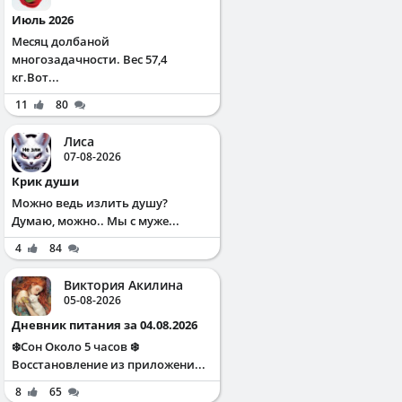
Июль 2026
Месяц долбаной
многозадачности. Вес 57,4
кг.Вот...
11
80
Лиса
07-08-2026
Крик души
Можно ведь излить душу?
Думаю, можно.. Мы с муже...
4
84
Виктория Акилина
05-08-2026
Дневник питания за 04.08.2026
❄️Сон Около 5 часов ❄️
Восстановление из приложени...
8
65