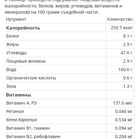
(калорийности, белков, жиров, углеводов, витаминов и
минералов) на
100 грамм
съедобной части.
Нутриент
Количество
Калорийность
250.7 ккал
Белки
8.1 г
Жиры
2.9 г
Углеводы
47.6 г
Пищевые волокна
2.9 г
Вода
160.6 г
Органические кислоты
0.6 г
Зола
1.3 г
Витамины
Витамин А, РЭ
137.6 мкг
Ретинол
0.044 мг
бета Каротин
0.534 мг
Витамин В1, тиамин
0.094 мг
Витамин В2, рибофлавин
0.204 мг