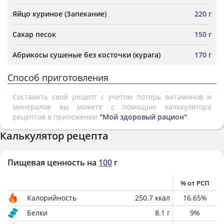
Яйцо куриное (Запекание)
220 г
Сахар песок
150 г
Абрикосы сушеные без косточки (курага)
170 г
Способ приготовления
Составить свой рецепт с учетом потерь витаминов и
минералов вы можете с помощью калькулятора
рецептов в приложении
"Мой здоровый рацион"
.
Калькулятор рецепта
Пищевая ценность на
100
г
% от РСП
Калорийность
250.7
ккал
16.65
%
Белки
8.1
г
9
%