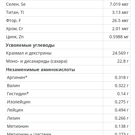
Селен, Se
7.019 мкг
Титан, Ti
3.13 мкг
Фтор, F
26.5 мкг
Хром, Cr
2.01 мкг
Цинк, Zn
0.5988 мг
Усвояемые углеводы
Крахмал и декстрины
24.569 г
Моно- и дисахариды (сахара)
22.8 г
Незаменимые аминокислоты
Аргинин*
0.318 г
Валин
0.322 г
Гистидин*
0.14 г
Изолейцин
0.275 г
Лейцин
0.494 г
Лизин
0.266 г
Метионин
0.138 г
Метионин + Цистеин
0.273 г