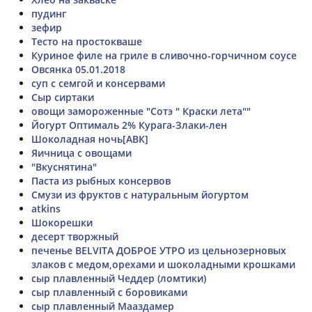
пудинг
зефир
Тесто на простокваше
Куриное филе на гриле в сливочно-горчичном соусе
Овсянка 05.01.2018
суп с семгой и консервами
Сыр сиртаки
овощи замороженные "Сотэ " Краски лета""
Йогурт Оптималь 2% Курага-Злаки-лен
Шоколадная ночь[АВК]
Яичница с овощами
"Вкуснятина"
Паста из рыбных консервов
Смузи из фруктов с натуральным йогуртом
atkins
Шокорешки
десерт творжный
печенье BELVITA ДОБРОЕ УТРО из цельнозерновых
злаков с медом,орехами и шоколадными крошками
сыр плавленный Чеддер (ломтики)
сыр плавленный с боровиками
сыр плавленный Мааздамер