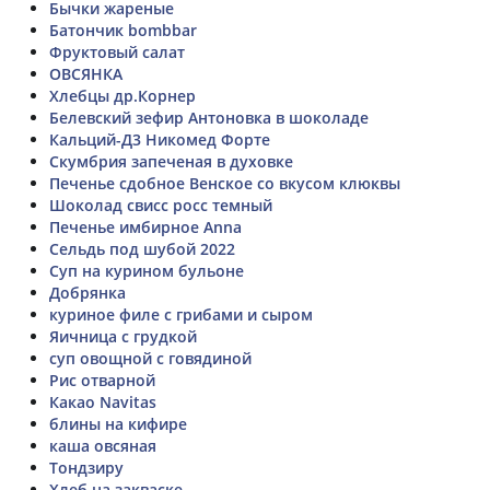
Бычки жареные
Батончик bombbar
Фруктовый салат
ОВСЯНКА
Хлебцы др.Корнер
Белевский зефир Антоновка в шоколаде
Кальций-Д3 Никомед Форте
Скумбрия запеченая в духовке
Печенье сдобное Венское со вкусом клюквы
Шоколад свисс росс темный
Печенье имбирное Anna
Сельдь под шубой 2022
Суп на курином бульоне
Добрянка
куриное филе с грибами и сыром
Яичница с грудкой
суп овощной с говядиной
Рис отварной
Какао Navitas
блины на кифире
каша овсяная
Тондзиру
Хлеб на закваске