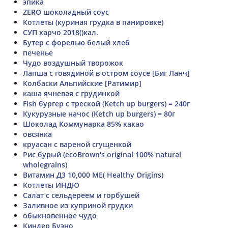
эпика
ZERO шоколадный соус
Котлеты (куриная грудка в панировке)
СУП харчо 2018()кал.
Бутер с форелью белый хлеб
печенье
Чудо воздушный творожок
Лапша с говядиной в остром соусе [Биг Ланч]
Колбаски Альпийские [Ратимир]
каша ячневая с грудинкой
Fish бургер с треской (Ketch up burgers) = 240г
Кукурузные начос (Ketch up burgers) = 80г
Шоколад Коммунарка 85% какао
овсянка
круасан с вареной сгущенкой
Рис бурый (ecoBrown's original 100% natural
wholegrains)
Витамин Д3 10,000 МЕ( Healthy Origins)
Котлеты ИНДЮ
Салат с сельдереем и горбушей
Заливное из куприной грудки
обыкновенное чудо
Киндер Буэно