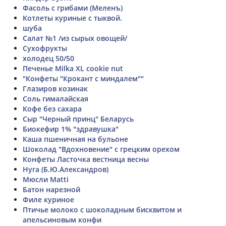
Фасоль с грибами (Меленъ)
Котлеты куриные с тыквой.
шуба
Салат №1 /из сырых овощей/
Сухофрукты
холодец 50/50
Печенье Milka XL cookie nut
"Конфеты "Крокант с миндалем""
Глазиров козинак
Соль гималайская
Кофе без сахара
Сыр "Черный принц" Беларусь
Биокефир 1% "здравушка"
Каша пшеничная на бульоне
Шоколад "Вдохновение" с грецким орехом
Конфеты Ласточка вестница весны
Нуга (Б.Ю.Александров)
Мюсли Matti
Батон нарезной
Филе куриное
Птичье молоко с шоколадным бисквитом и
апельсиновым конфи