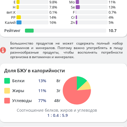
E
9.8%
Mo
11%
H
7.8%
Se
13%
вит.К
0.1%
F
0.7%
PP
14%
Cr
4%
Калий
16%
Zn
5%
Рейтинг
10.7
Большинство продуктов не может содержать полный набор
витаминов и минералов. Поэтому важно употреблять в пищу
разннообразные продукты, чтобы восполнять потребности
организма в витаминах и минералах.
Доля БЖУ в калорийности
Белки
13
%
8
г
Жиры
11
%
3
г
Углеводы
77
%
48
г
Соотношение белков, жиров и углеводов
1 : 0.4 : 5.9