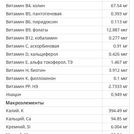
Витамин В4, холин
67.54 мг
Витамин В5, пантотеновая
0.393 мг
Витамин В6, пиридоксин
0.113 мг
Витамин В9, фолаты
12.887 мкг
Витамин В12, кобаламин
0.277 мкг
Витамин C, аскорбиновая
0.91 мг
Витамин D, кальциферол
0.426 мкг
Витамин Е, альфа токоферол, ТЭ
1.467 мг
Витамин Н, биотин
3.912 мкг
Витамин К, филлохинон
0.1 мкг
Витамин РР, НЭ
2.7333 мг
Ниацин
0.949 мг
Макроэлементы
Калий, K
394.49 мг
Кальций, Ca
94.85 мг
Кремний, Si
6.004 мг