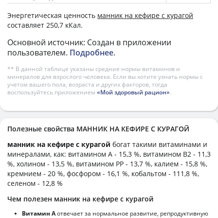
Энергетическая ценность
манник на кефире с курагой
составляет 250,7 кКал.
Основной источник: Создан в приложении
пользователем.
Подробнее
.
** В данной таблице указаны средние нормы витаминов и
минералов для взрослого человека. Если вы хотите узнать нормы с
учетом вашего пола, возраста и других факторов, тогда
воспользуйтесь приложением
«Мой здоровый рацион»
.
Полезные свойства МАННИК НА КЕФИРЕ С КУРАГОЙ
манник на кефире с курагой
богат такими витаминами и
минералами, как: витамином А - 15,3 %, витамином B2 - 11,3
%, холином - 13,5 %, витамином PP - 13,7 %, калием - 15,8 %,
кремнием - 20 %, фосфором - 16,1 %, кобальтом - 111,8 %,
селеном - 12,8 %
Чем полезен манник на кефире с курагой
Витамин А
отвечает за нормальное развитие, репродуктивную