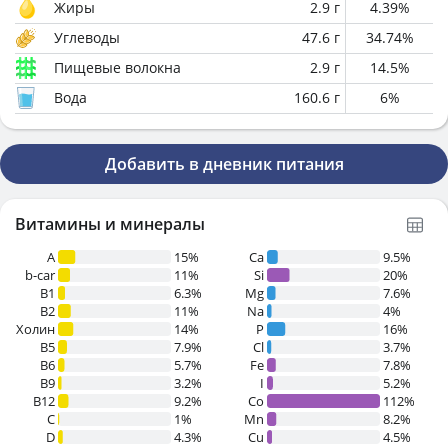
Жиры
2.9
г
4.39
%
Углеводы
47.6
г
34.74
%
Пищевые волокна
2.9
г
14.5
%
Вода
160.6
г
6
%
Добавить в дневник питания
Витамины и минералы
A
15%
Ca
9.5%
b-car
11%
Si
20%
В1
6.3%
Mg
7.6%
B2
11%
Na
4%
Холин
14%
P
16%
B5
7.9%
Cl
3.7%
B6
5.7%
Fe
7.8%
B9
3.2%
I
5.2%
B12
9.2%
Co
112%
C
1%
Mn
8.2%
D
4.3%
Cu
4.5%