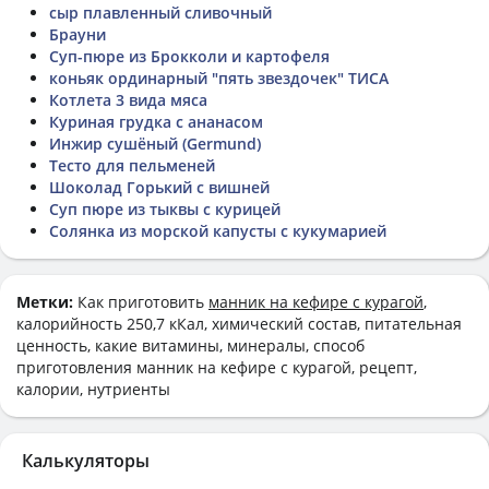
сыр плавленный сливочный
Брауни
Суп-пюре из Брокколи и картофеля
коньяк ординарный "пять звездочек" ТИСА
Котлета 3 вида мяса
Куриная грудка с ананасом
Инжир сушёный (Germund)
Тесто для пельменей
Шоколад Горький с вишней
Суп пюре из тыквы с курицей
Солянка из морской капусты с кукумарией
Метки:
Как приготовить
манник на кефире с курагой
,
калорийность 250,7 кКал, химический состав, питательная
ценность, какие витамины, минералы, способ
приготовления манник на кефире с курагой, рецепт,
калории, нутриенты
Калькуляторы