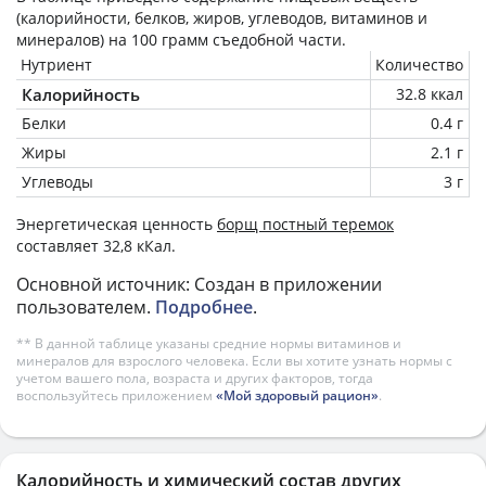
(калорийности, белков, жиров, углеводов, витаминов и
минералов) на
100 грамм
съедобной части.
Нутриент
Количество
Калорийность
32.8 ккал
Белки
0.4 г
Жиры
2.1 г
Углеводы
3 г
Энергетическая ценность
борщ постный теремок
составляет 32,8 кКал.
Основной источник: Создан в приложении
пользователем.
Подробнее
.
** В данной таблице указаны средние нормы витаминов и
минералов для взрослого человека. Если вы хотите узнать нормы с
учетом вашего пола, возраста и других факторов, тогда
воспользуйтесь приложением
«Мой здоровый рацион»
.
Калорийность и химический состав других