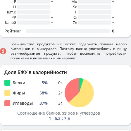
E
~
Mo
~
H
~
Se
~
вит.К
~
F
~
PP
~
Cr
~
Калий
~
Zn
~
Рейтинг
0
Большинство продуктов не может содержать полный набор
витаминов и минералов. Поэтому важно употреблять в пищу
разннообразные продукты, чтобы восполнять потребности
организма в витаминах и минералах.
Доля БЖУ в калорийности
Белки
5
%
0
г
Жиры
58
%
2
г
Углеводы
37
%
3
г
Соотношение белков, жиров и углеводов
1 : 5.3 : 7.5