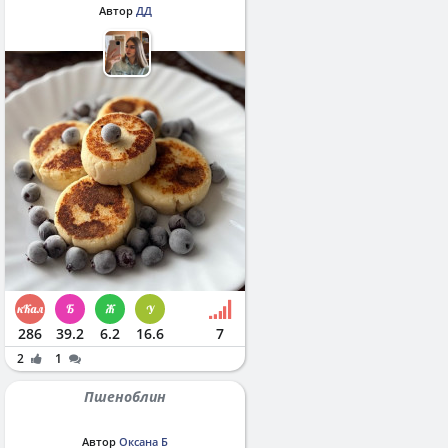
Автор
ДД
286
39.2
6.2
16.6
7
2
1
Пшеноблин
Автор
Оксана Б