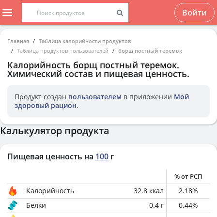
Войти
Главная
Таблица калорийности продуктов
Таблица продуктов пользователей
борщ постный теремок
Калорийность
борщ постный теремок
.
Химический состав и пищевая ценность.
Продукт создан
пользователем
в приложении
Мой
здоровый рацион
.
Калькулятор продукта
Пищевая ценность на
100
г
% от РСП
Калорийность
32.8
ккал
2.18
%
Белки
0.4
г
0.44
%