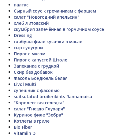
палтус
Сырный соус к гречаникам с фаршем
салат "Новогодний апельсин"
хлеб Литовский
скумбрия запечённая в горчичном соусе
Dressing
горбуша филе кусочки в масле
сыр сулугуни
Пирог с мясом
Пирог с капустой Штоле
Запеканка с грудкой
Скир без добавок
Фасоль Бондюель белая
Livol Multi
супешник с фасолью
suitsutatud broilerikints Rannamoisa
"Королевская селедка"
салат "Гнездо Глухаря"
Куриное филе "Зебра"
Котлеты в гриле
Bio Fiber
Vitamiin D