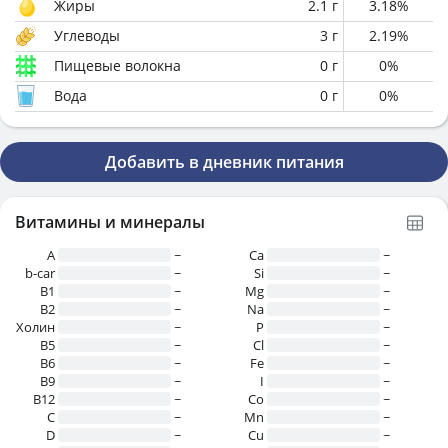
Жиры
2.1
г
3.18
%
Углеводы
3
г
2.19
%
Пищевые волокна
0
г
0
%
Вода
0
г
0
%
Добавить в дневник питания
Витамины и минералы
A
~
Ca
~
b-car
~
Si
~
В1
~
Mg
~
B2
~
Na
~
Холин
~
P
~
B5
~
Cl
~
B6
~
Fe
~
B9
~
I
~
B12
~
Co
~
C
~
Mn
~
D
~
Cu
~