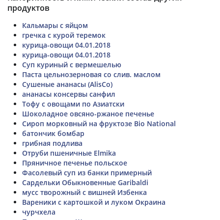
продуктов
Кальмары с яйцом
гречка с курой теремок
курица-овощи 04.01.2018
курица-овощи 04.01.2018
Суп куриный с вермешелью
Паста цельнозерновая со слив. маслом
Сушеные ананасы (AlisCo)
ананасы консервы санфил
Тофу с овощами по Азиатски
Шоколадное овсяно-ржаное печенье
Сироп морковный на фруктозе Bio National
батончик бомбар
грибная подлива
Отруби пшеничные Elmika
Пряничное печенье польское
Фасолевый суп из банки примерный
Сардельки Обыкновенные Garibaldi
мусс творожный с вишней Избенка
Вареники с картошкой и луком Окраина
чурчхела