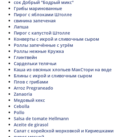
сок Добрый "Бодрый микс"
Грибы маринованные
Пирог с яблоками Штолле
свинина запеченая
Лапша
Пирог с капустой Штолле
Конверты с икрой и сливочным сыром
Роллы запечённые с угрём
Роллы нежные Кружка
Глинтвейн
Сардельки телячьи
Каша из овсяных хлопьев МакСтори на воде
Блины с икрой и сливочным сыром
Плов с грибами
Arroz Pregraneado
Zanaoria
Медовый кекс
Cebolla
Pollo
Salsa de tomate Hellmann
Aceite de girasol
Салат с корейской морковкой и Кириешками
пирог мясной