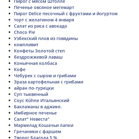
Пирог с мясом Штолле
Печенье овсяное мегемарт
Пирог Delice песочный с фруктами и йогуртом
торт с желатином 4 января
Салат из риса с авокадо
Choco Pie
Узбекский плов из говядины
компливит
Конфеты Золотой степ
бездрожжевой лаваш
Коньячная колбаса
Кофе
Чебурек с сыром и грибами
Зраза картофельная с грибами
айран по-турецки
Суп тыквенный
Соус Kühne Итальянский
Баклажаны в аджике.
Имбирное печенье
Салат" Невеста"
Мармелад Кошачьи лапки
Гречаники с фаршем
Творог Благода 5 %