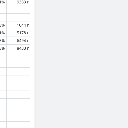
.1%
9383 г
.8%
1044 г
.1%
5178 г
.6%
6494 г
.5%
8433 г