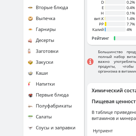
D
0.2%
Вторые блюда
E
0.4%
H
0.1%
Выпечка
вит.К
1.4%
PP
7.7%
Гарниры
Калий
4%
Рейтинг
Десерты
Заготовки
Большинство прод
полный набор вита
Закуски
важно употребля
продукты, чтобы
организма в витами
Каши
Напитки
Химический сост
Первые блюда
Пищевая ценност
Полуфабрикаты
В таблице приведено
Салаты
витаминов и минера
Соусы и заправки
Нутриент