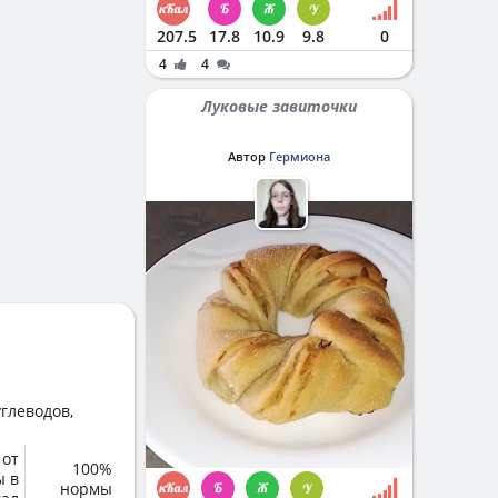
207.5
17.8
10.9
9.8
0
4
4
Луковые завиточки
Автор
Гермиона
глеводов,
 от
100%
ы в
нормы