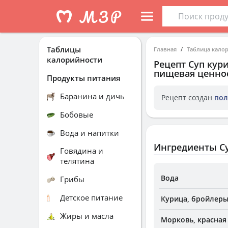
Таблицы
Главная
Таблица кало
калорийности
Рецепт
Суп кур
пищевая ценнос
Продукты питания
Баранина и дичь
Рецепт создан
пол
Бобовые
Вода и напитки
Ингредиенты С
Говядина и
телятина
Вода
Грибы
Детское питание
Курица, бройлеры 
Жиры и масла
Морковь, красная