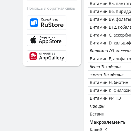
Витамин В5, пантот
Помощь и обратная связь
Витамин В6, пирид
Витамин В9, фолаты
Витамин В12, кобал
Витамин C, аскорби
Витамин D, кальци
Витамин D3, холека
Витамин Е, альфа т
бета Токоферол
гамма Токоферол
Витамин Н, биотин
Витамин К, филлох
Витамин РР, НЭ
Ниацин
Бетаин
Макроэлементы
Калий, K