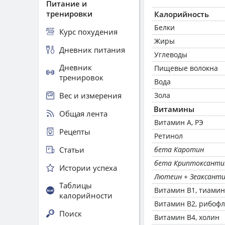
Питание и
тренировки
Калорийность
Белки
Курс похудения
Жиры
Дневник питания
Углеводы
Дневник
Пищевые волокна
тренировок
Вода
Вес и измерения
Зола
Витамины
Общая лента
Витамин А, РЭ
Рецепты
Ретинол
Статьи
бета Каротин
бета Криптоксанти
Истории успеха
Лютеин + Зеаксант
Таблицы
Витамин В1, тиамин
калорийности
Витамин В2, рибоф
Поиск
Витамин В4, холин