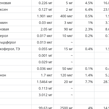
еновая
0.226 мг
5 мг
4.5%
16
оксин
0.127 мг
2 мг
6.4%
23
1.901 мкг
400 мкг
0.5%
1
амин
0.03 мкг
3 мкг
1%
3
новая
2.05 мг
90 мг
2.3%
8
ферол
0.017 мкг
10 мкг
0.2%
0
льциферол
0.013 мкг
~
окоферол, ТЭ
0.055 мг
15 мг
0.4%
1
0.001 мг
~
0.029 мг
~
0.036 мкг
50 мкг
0.1%
0
инон
1.7 мкг
120 мкг
1.4%
5
1.5464 мг
20 мг
7.7%
28
0.113 мг
~
3.012 мг
~
99.63 мг
2500 мг
4%
14