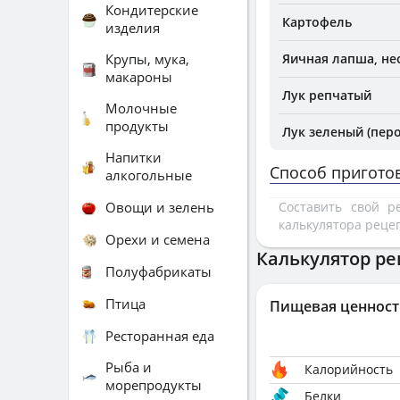
Кондитерские
Картофель
изделия
Крупы, мука,
Яичная лапша, не
макароны
Лук репчатый
Молочные
продукты
Лук зеленый (перо
Напитки
Способ пригото
алкогольные
Овощи и зелень
Составить свой 
калькулятора реце
Орехи и семена
Калькулятор ре
Полуфабрикаты
Птица
Пищевая ценност
Ресторанная еда
Рыба и
Калорийность
морепродукты
Белки