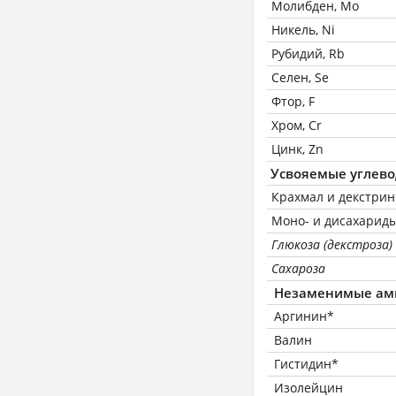
Молибден, Mo
Никель, Ni
Рубидий, Rb
Селен, Se
Фтор, F
Хром, Cr
Цинк, Zn
Усвояемые углев
Крахмал и декстри
Моно- и дисахариды
Глюкоза (декстроза)
Сахароза
Незаменимые ам
Аргинин*
Валин
Гистидин*
Изолейцин