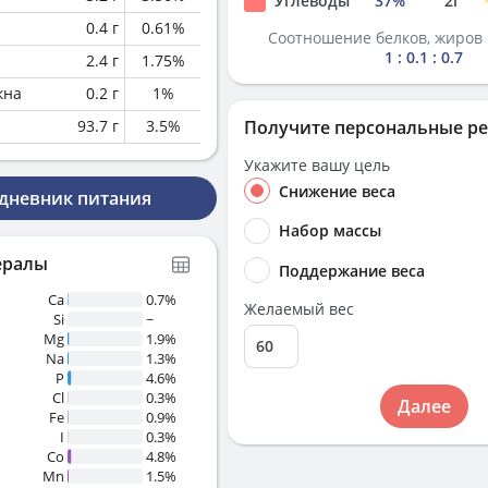
Углеводы
37
%
2
г
0.4
г
0.61
%
Соотношение белков, жиров 
1 : 0.1 : 0.7
2.4
г
1.75
%
кна
0.2
г
1
%
93.7
г
3.5
%
Получите персональные р
Укажите вашу цель
Снижение веса
 дневник питания
Набор массы
ералы
Поддержание веса
Ca
0.7%
Желаемый вес
Si
~
Mg
1.9%
Na
1.3%
P
4.6%
Cl
0.3%
Далее
Fe
0.9%
I
0.3%
Co
4.8%
Mn
1.5%