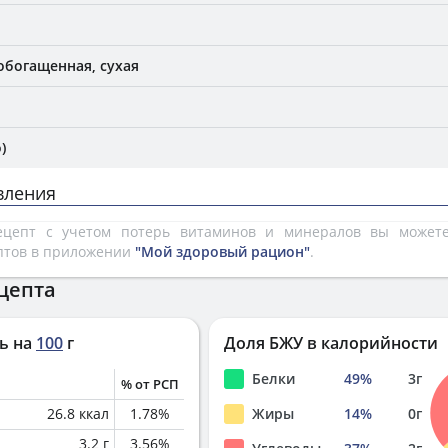
обогащенная, сухая
)
вления
рецепт с учетом потерь витаминов и минералов вы може
птов в приложении
"Мой здоровый рацион"
.
цепта
ь на
100
г
Доля БЖУ в калорийности
Белки
49
%
3
г
% от РСП
26.8
ккал
1.78
%
Жиры
14
%
0
г
3.2
г
3.56
%