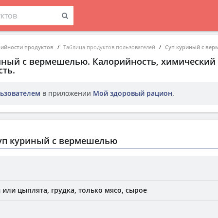
рийности продуктов
Таблица продуктов пользователей
Суп куриный с ве
иный с вермешелью
. Калорийность, химический 
ть.
ьзователем
в приложении
Мой здоровый рацион
.
уп куриный с вермешелью
или цыплята, грудка, только мясо, сырое