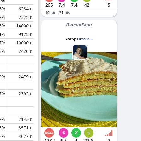
кал
265
7.4
7.4
42
5
6%
6284 г
10
21
.7%
2375 г
Пшеноблин
.6%
14000 г
.1%
9125 г
Автор
Оксана Б
.7%
10000 г
.3%
2426 г
.9%
2479 г
.7%
2392 г
.2%
7143 г
.5%
8571 г
.8%
4677 г
178.2
6.8
4
27.6
7