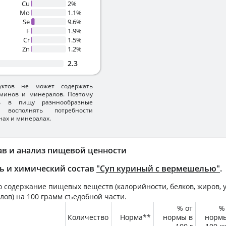
Cu
2%
Mo
1.1%
Se
9.6%
F
1.9%
Cr
1.5%
Zn
1.2%
2.3
уктов не может содержать
минов и минералов. Поэтому
ть в пищу разннообразные
 восполнять потребности
нах и минералах.
ав и анализ пищевой ценности
ь и химический состав
"Суп куриный с вермешелью"
.
 содержание пищевых веществ (калорийности, белков, жиров, у
лов) на
100 грамм
съедобной части.
% от
%
Количество
Норма**
нормы в
норм