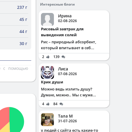
Интересные блоги
237 г
Ирина
45 г
02-08-2026
Рисовый завтрак для
44 г
выведения солей
Рис – природный абсорбент,
30 г
который впитывает в себ...
2
139
те с помощью
Лиса
07-08-2026
Крик души
Можно ведь излить душу?
Думаю, можно.. Мы с муже...
4
84
Тала М
31-07-2026
у людей с сайта есть какие-то