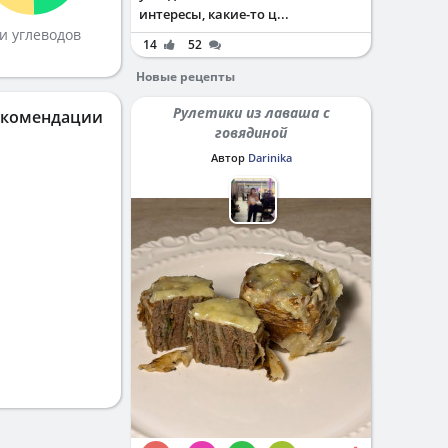
интересы, какие-то ц...
и углеводов
14
52
Новые рецепты
Рулетики из лаваша с
екомендации
говядиной
Автор
Darinika