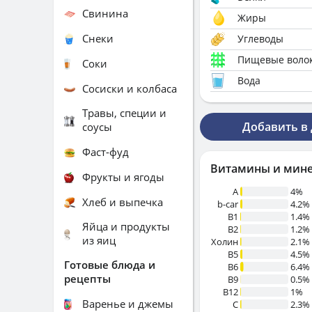
Свинина
Жиры
Снеки
Углеводы
Пищевые воло
Соки
Вода
Сосиски и колбаса
Травы, специи и
Добавить в
соусы
Фаст-фуд
Витамины и мин
Фрукты и ягоды
A
4%
Хлеб и выпечка
b-car
4.2%
В1
1.4%
Яйца и продукты
B2
1.2%
из яиц
Холин
2.1%
B5
4.5%
Готовые блюда и
B6
6.4%
рецепты
B9
0.5%
B12
1%
Варенье и джемы
C
2.3%