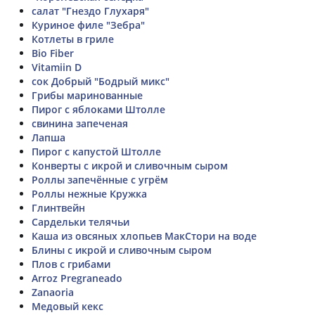
салат "Гнездо Глухаря"
Куриное филе "Зебра"
Котлеты в гриле
Bio Fiber
Vitamiin D
сок Добрый "Бодрый микс"
Грибы маринованные
Пирог с яблоками Штолле
свинина запеченая
Лапша
Пирог с капустой Штолле
Конверты с икрой и сливочным сыром
Роллы запечённые с угрём
Роллы нежные Кружка
Глинтвейн
Сардельки телячьи
Каша из овсяных хлопьев МакСтори на воде
Блины с икрой и сливочным сыром
Плов с грибами
Arroz Pregraneado
Zanaoria
Медовый кекс