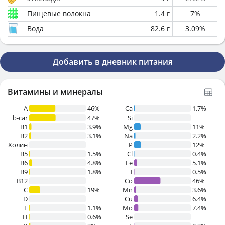
Пищевые волокна
1.4
г
7
%
Вода
82.6
г
3.09
%
Добавить в дневник питания
Витамины и минералы
A
46%
Ca
1.7%
b-car
47%
Si
~
В1
3.9%
Mg
11%
B2
3.1%
Na
2.2%
Холин
~
P
12%
B5
1.5%
Cl
0.4%
B6
4.8%
Fe
5.1%
B9
1.8%
I
0.5%
B12
~
Co
46%
C
19%
Mn
3.6%
D
~
Cu
6.4%
E
1.1%
Mo
7.4%
H
0.6%
Se
~