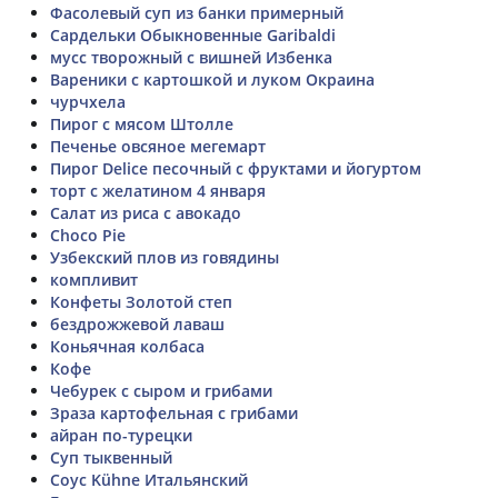
Фасолевый суп из банки примерный
Сардельки Обыкновенные Garibaldi
мусс творожный с вишней Избенка
Вареники с картошкой и луком Окраина
чурчхела
Пирог с мясом Штолле
Печенье овсяное мегемарт
Пирог Delice песочный с фруктами и йогуртом
торт с желатином 4 января
Салат из риса с авокадо
Choco Pie
Узбекский плов из говядины
компливит
Конфеты Золотой степ
бездрожжевой лаваш
Коньячная колбаса
Кофе
Чебурек с сыром и грибами
Зраза картофельная с грибами
айран по-турецки
Суп тыквенный
Соус Kühne Итальянский