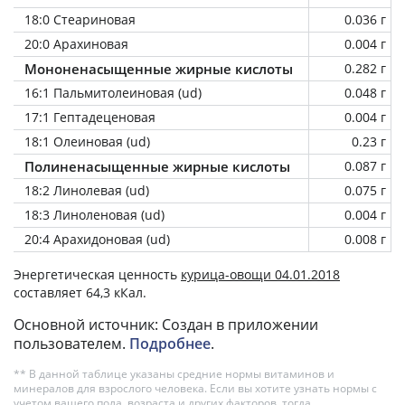
18:0 Стеариновая
0.036 г
20:0 Арахиновая
0.004 г
Мононенасыщенные жирные кислоты
0.282 г
16:1 Пальмитолеиновая (ud)
0.048 г
17:1 Гептадеценовая
0.004 г
18:1 Олеиновая (ud)
0.23 г
Полиненасыщенные жирные кислоты
0.087 г
18:2 Линолевая (ud)
0.075 г
18:3 Линоленовая (ud)
0.004 г
20:4 Арахидоновая (ud)
0.008 г
Энергетическая ценность
курица-овощи 04.01.2018
составляет 64,3 кКал.
Основной источник: Создан в приложении
пользователем.
Подробнее
.
** В данной таблице указаны средние нормы витаминов и
минералов для взрослого человека. Если вы хотите узнать нормы с
учетом вашего пола, возраста и других факторов, тогда