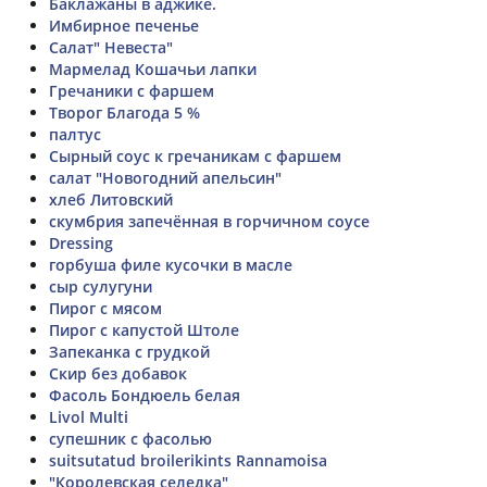
Баклажаны в аджике.
Имбирное печенье
Салат" Невеста"
Мармелад Кошачьи лапки
Гречаники с фаршем
Творог Благода 5 %
палтус
Сырный соус к гречаникам с фаршем
салат "Новогодний апельсин"
хлеб Литовский
скумбрия запечённая в горчичном соусе
Dressing
горбуша филе кусочки в масле
сыр сулугуни
Пирог с мясом
Пирог с капустой Штоле
Запеканка с грудкой
Скир без добавок
Фасоль Бондюель белая
Livol Multi
супешник с фасолью
suitsutatud broilerikints Rannamoisa
"Королевская селедка"