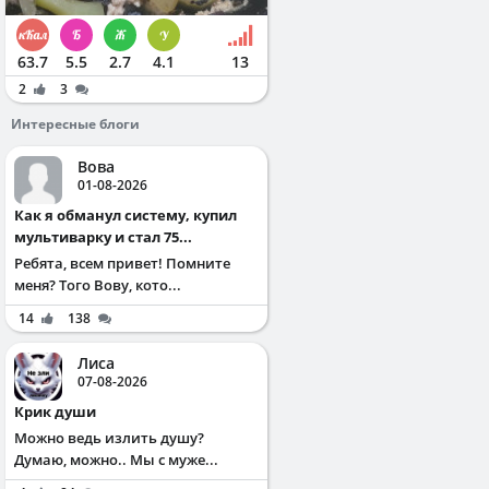
63.7
5.5
2.7
4.1
13
2
3
Интересные блоги
Вова
01-08-2026
Как я обманул систему, купил
мультиварку и стал 75...
Ребята, всем привет! Помните
меня? Того Вову, кото...
14
138
Лиса
07-08-2026
Крик души
Можно ведь излить душу?
Думаю, можно.. Мы с муже...