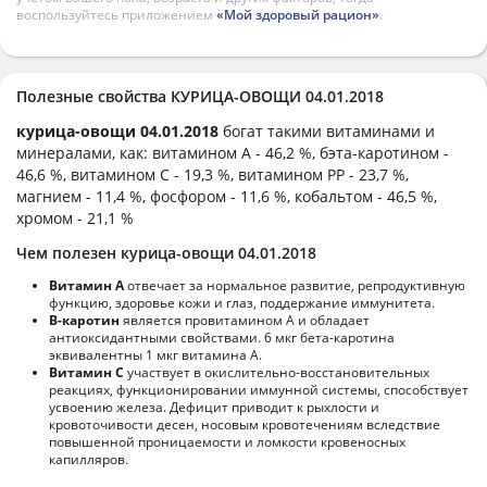
воспользуйтесь приложением
«Мой здоровый рацион»
.
Полезные свойства КУРИЦА-ОВОЩИ 04.01.2018
курица-овощи 04.01.2018
богат такими витаминами и
минералами, как: витамином А - 46,2 %, бэта-каротином -
46,6 %, витамином C - 19,3 %, витамином PP - 23,7 %,
магнием - 11,4 %, фосфором - 11,6 %, кобальтом - 46,5 %,
хромом - 21,1 %
Чем полезен курица-овощи 04.01.2018
Витамин А
отвечает за нормальное развитие, репродуктивную
функцию, здоровье кожи и глаз, поддержание иммунитета.
В-каротин
является провитамином А и обладает
антиоксидантными свойствами. 6 мкг бета-каротина
эквивалентны 1 мкг витамина А.
Витамин С
участвует в окислительно-восстановительных
реакциях, функционировании иммунной системы, способствует
усвоению железа. Дефицит приводит к рыхлости и
кровоточивости десен, носовым кровотечениям вследствие
повышенной проницаемости и ломкости кровеносных
капилляров.