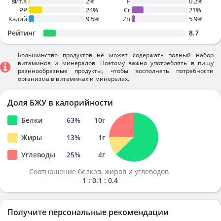
вит.К
2%
F
0.2%
PP
24%
Cr
21%
Калий
9.5%
Zn
5.9%
Рейтинг
8.7
Большинство продуктов не может содержать полный набор
витаминов и минералов. Поэтому важно употреблять в пищу
разннообразные продукты, чтобы восполнять потребности
организма в витаминах и минералах.
Доля БЖУ в калорийности
Белки
63
%
10
г
Жиры
13
%
1
г
Углеводы
25
%
4
г
Соотношение белков, жиров и углеводов
1 : 0.1 : 0.4
Получите персональные рекомендации