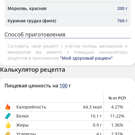
Морковь, красная
200 г
Куриная грудка (филе)
760 г
Способ приготовления
Составить свой рецепт с учетом потерь витаминов и
минералов вы можете с помощью калькулятора
рецептов в приложении
"Мой здоровый рацион"
.
Калькулятор рецепта
Пищевая ценность на
100
г
% от РСП
Калорийность
64.3
ккал
4.27
%
Белки
10.1
г
11.22
%
Жиры
0.9
г
1.36
%
Углеводы
4
г
2.92
%