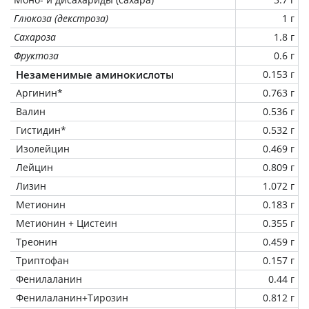
Глюкоза (декстроза)
1 г
Сахароза
1.8 г
Фруктоза
0.6 г
Незаменимые аминокислоты
0.153 г
Аргинин*
0.763 г
Валин
0.536 г
Гистидин*
0.532 г
Изолейцин
0.469 г
Лейцин
0.809 г
Лизин
1.072 г
Метионин
0.183 г
Метионин + Цистеин
0.355 г
Треонин
0.459 г
Триптофан
0.157 г
Фенилаланин
0.44 г
Фенилаланин+Тирозин
0.812 г