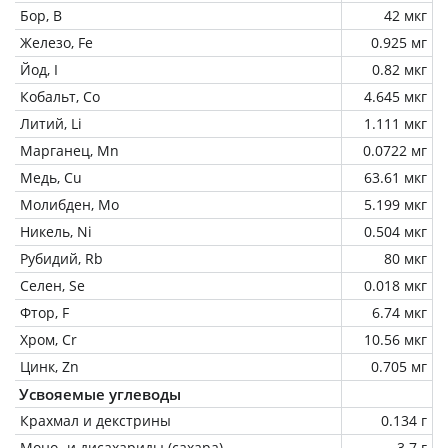
Бор, B
42 мкг
Железо, Fe
0.925 мг
Йод, I
0.82 мкг
Кобальт, Co
4.645 мкг
Литий, Li
1.111 мкг
Марганец, Mn
0.0722 мг
Медь, Cu
63.61 мкг
Молибден, Mo
5.199 мкг
Никель, Ni
0.504 мкг
Рубидий, Rb
80 мкг
Селен, Se
0.018 мкг
Фтор, F
6.74 мкг
Хром, Cr
10.56 мкг
Цинк, Zn
0.705 мг
Усвояемые углеводы
Крахмал и декстрины
0.134 г
Моно- и дисахариды (сахара)
3.7 г