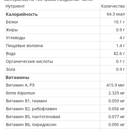
Нутриент
Количество
Калорийность
64.3 ккал
Белки
10.1 г
Жиры
0.9 г
Углеводы
4 г
Пищевые волокна
1.4 г
Вода
82.6 г
Органические кислоты
0.1 г
Зола
0.9 г
Витамины
Витамин А, РЭ
415.9 мкг
бета Каротин
2.329 мг
Витамин В1, тиамин
0.059 мг
Витамин В2, рибофлавин
0.056 мг
Витамин В5, пантотеновая
0.077 мг
Витамин В6, пиридоксин
0.095 мг