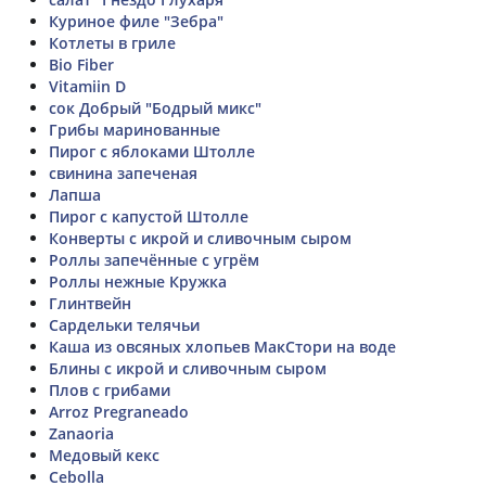
Куриное филе "Зебра"
Котлеты в гриле
Bio Fiber
Vitamiin D
сок Добрый "Бодрый микс"
Грибы маринованные
Пирог с яблоками Штолле
свинина запеченая
Лапша
Пирог с капустой Штолле
Конверты с икрой и сливочным сыром
Роллы запечённые с угрём
Роллы нежные Кружка
Глинтвейн
Сардельки телячьи
Каша из овсяных хлопьев МакСтори на воде
Блины с икрой и сливочным сыром
Плов с грибами
Arroz Pregraneado
Zanaoria
Медовый кекс
Cebolla