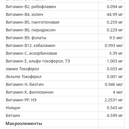
Витамин В2, рибофлавин
0.094 мг
Витамин В4, холин
44.99 мг
Витамин В5, пантотеновая
0.259 мг
Витамин В6, пиридоксин
0.229 мг
Витамин В9, фолаты
9.5 мкг
Витамин В12, кобаламин
0.993 мкг
Витамин C, аскорбиновая
3.39 мг
Витамин Е, альфа токоферол, ТЭ
1.003 мг
гамма Токоферол
0.033 мг
дельта Токоферол
0.001 мг
Витамин Н, биотин
0.946 мкг
Витамин К, филлохинон
4 мкг
Витамин РР, НЭ
2.2531 мг
Ниацин
0.543 мг
Бетаин
4.599 мг
Макроэлементы