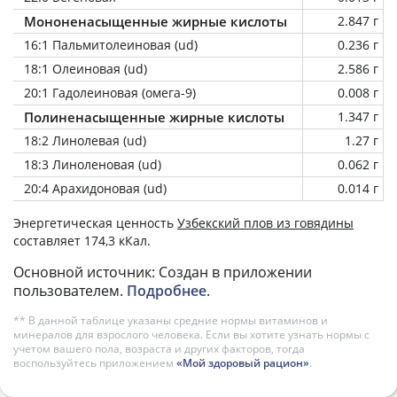
Мононенасыщенные жирные кислоты
2.847 г
16:1 Пальмитолеиновая (ud)
0.236 г
18:1 Олеиновая (ud)
2.586 г
20:1 Гадолеиновая (омега-9)
0.008 г
Полиненасыщенные жирные кислоты
1.347 г
18:2 Линолевая (ud)
1.27 г
18:3 Линоленовая (ud)
0.062 г
20:4 Арахидоновая (ud)
0.014 г
Энергетическая ценность
Узбекский плов из говядины
составляет 174,3 кКал.
Основной источник: Создан в приложении
пользователем.
Подробнее
.
** В данной таблице указаны средние нормы витаминов и
минералов для взрослого человека. Если вы хотите узнать нормы с
учетом вашего пола, возраста и других факторов, тогда
воспользуйтесь приложением
«Мой здоровый рацион»
.