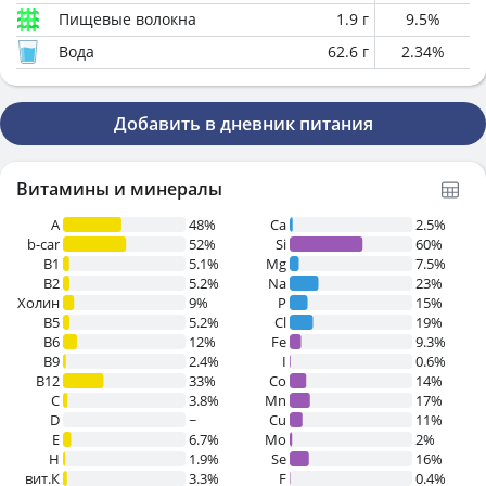
Пищевые волокна
1.9
г
9.5
%
Вода
62.6
г
2.34
%
Добавить в дневник питания
Витамины и минералы
A
48%
Ca
2.5%
b-car
52%
Si
60%
В1
5.1%
Mg
7.5%
B2
5.2%
Na
23%
Холин
9%
P
15%
B5
5.2%
Cl
19%
B6
12%
Fe
9.3%
B9
2.4%
I
0.6%
B12
33%
Co
14%
C
3.8%
Mn
17%
D
~
Cu
11%
E
6.7%
Mo
2%
H
1.9%
Se
16%
вит.К
3.3%
F
0.4%