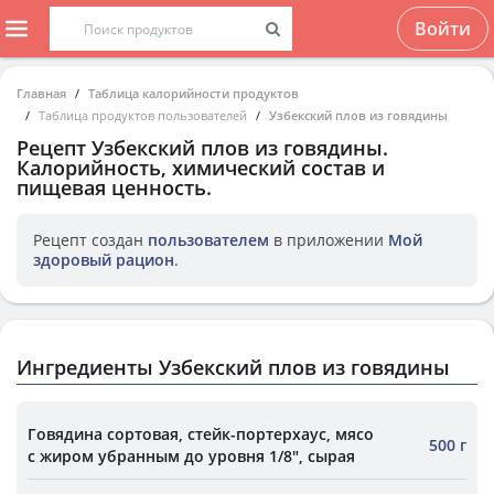
Войти
Главная
Таблица калорийности продуктов
Таблица продуктов пользователей
Узбекский плов из говядины
Рецепт
Узбекский плов из говядины
.
Калорийность, химический состав и
пищевая ценность.
Рецепт создан
пользователем
в приложении
Мой
здоровый рацион
.
Ингредиенты Узбекский плов из говядины
Говядина сортовая, стейк-портерхаус, мясо
500 г
с жиром убранным до уровня 1/8", сырая