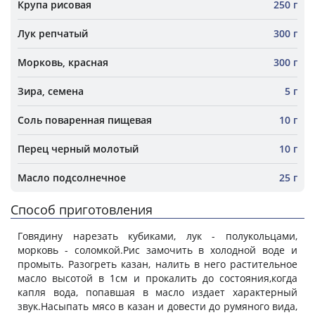
Крупа рисовая
250 г
Лук репчатый
300 г
Морковь, красная
300 г
Зира, семена
5 г
Соль поваренная пищевая
10 г
Перец черный молотый
10 г
Масло подсолнечное
25 г
Способ приготовления
Говядину нарезать кубиками, лук - полукольцами,
морковь - соломкой.Рис замочить в холодной воде и
промыть. Разогреть казан, налить в него растительное
масло высотой в 1см и прокалить до состояния,когда
капля вода, попавшая в масло издает характерный
звук.Насыпать мясо в казан и довести до румяного вида,