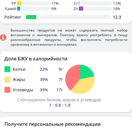
PP
11%
Cr
1.5%
Калий
9%
Zn
14%
Рейтинг
12.3
Большинство продуктов не может содержать полный набор
витаминов и минералов. Поэтому важно употреблять в пищу
разннообразные продукты, чтобы восполнять потребности
организма в витаминах и минералах.
Доля БЖУ в калорийности
Белки
22
%
9
г
Жиры
39
%
7
г
Углеводы
39
%
17
г
Соотношение белков, жиров и углеводов
1 : 0.8 : 1.8
Получите персональные рекомендации