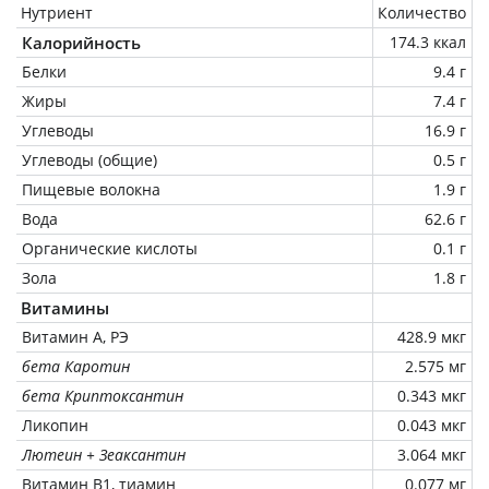
Нутриент
Количество
Калорийность
174.3 ккал
Белки
9.4 г
Жиры
7.4 г
Углеводы
16.9 г
Углеводы (общие)
0.5 г
Пищевые волокна
1.9 г
Вода
62.6 г
Органические кислоты
0.1 г
Зола
1.8 г
Витамины
Витамин А, РЭ
428.9 мкг
бета Каротин
2.575 мг
бета Криптоксантин
0.343 мкг
Ликопин
0.043 мкг
Лютеин + Зеаксантин
3.064 мкг
Витамин В1, тиамин
0.077 мг