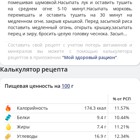
помешивая шумовкой.Насыпать лук и оставить тушить
на среднем огне 5-10 минут.Насыпать морковь,
перемешать и оставить тушить на 30 минут на
медленном огне, закрыв крышкой. Перед засыпкой риса
поставить медленный огонь, открыть крышку,засыпать
перец и зиру, бросить целую головку чеснока. Засып...
Составить свой рецепт с учетом потерь витаминов и
минералов вы можете с помощью калькулятора
рецептов в приложении
"Мой здоровый рацион"
.
Калькулятор рецепта
Пищевая ценность на
100
г
% от РСП
Калорийность
174.3
ккал
11.57
%
Белки
9.4
г
10.44
%
Жиры
7.4
г
11.21
%
Углеводы
16.9
г
12.34
%