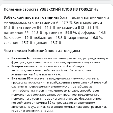
Полезные свойства УЗБЕКСКИЙ ПЛОВ ИЗ ГОВЯДИНЫ
Узбекский плов из говядины
богат такими витаминами и
минералами, как: витамином А - 47,7 %, бэта-каротином -
51,5 %, витамином B6 - 11,5 %, витамином B12 - 33,1 %,
витамином PP - 11,3 %, кремнием - 59,5 %, фосфором - 14,6
%, хлором - 19 %, кобальтом - 13,6 %, марганцем - 16,6 %,
селеном - 15,7 %, цинком - 13,7 %
Чем полезен Узбекский плов из говядины
Витамин А
отвечает за нормальное развитие, репродуктивную
функцию, здоровье кожи и глаз, поддержание иммунитета.
В-каротин
является провитамином А и обладает
антиоксидантными свойствами. 6 мкг бета-каротина
эквивалентны 1 мкг витамина А.
Витамин В6
участвует в поддержании иммунного ответа,
процессах торможения и возбуждения в центральной нервной
системе, в превращениях аминокислот, метаболизме
триптофана, липидов и нуклеиновых кислот, способствует
нормальному формированию эритроцитов, поддержанию
нормального уровня гомоцистеина в крови. Недостаточное
потребление витамина В6 сопровождается снижением
аппетита, нарушением состояния кожных покровов, развитием
гомоцистеинемии, анемии.