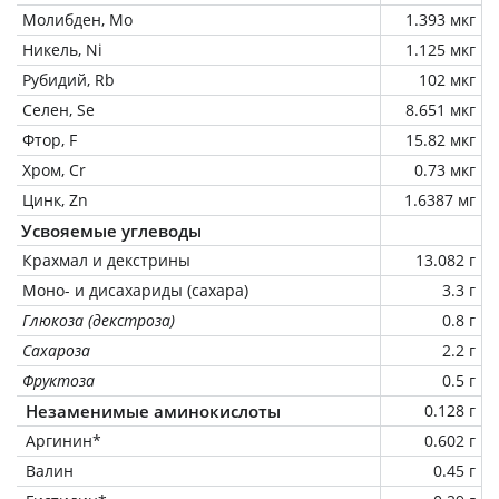
Молибден, Mo
1.393 мкг
Никель, Ni
1.125 мкг
Рубидий, Rb
102 мкг
Селен, Se
8.651 мкг
Фтор, F
15.82 мкг
Хром, Cr
0.73 мкг
Цинк, Zn
1.6387 мг
Усвояемые углеводы
Крахмал и декстрины
13.082 г
Моно- и дисахариды (сахара)
3.3 г
Глюкоза (декстроза)
0.8 г
Сахароза
2.2 г
Фруктоза
0.5 г
Незаменимые аминокислоты
0.128 г
Аргинин*
0.602 г
Валин
0.45 г