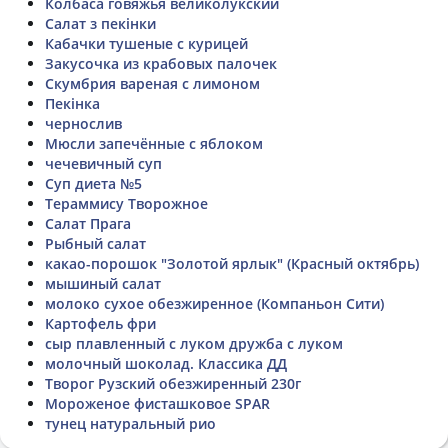
Колбаса говяжья великолукский
Салат з пекінки
Кабачки тушеные с курицей
Закусочка из крабовых палочек
Скумбрия вареная с лимоном
Пекінка
чернослив
Мюсли запечённые с яблоком
чечевичный суп
Суп диета №5
Тераммису Творожное
Салат Прага
Рыбный салат
какао-порошок "Золотой ярлык" (Красный октябрь)
мышиный салат
молоко сухое обезжиренное (Компаньон Сити)
Картофель фри
сыр плавленный с луком дружба с луком
молочный шоколад. Классика ДД
Творог Рузский обезжиренный 230г
Мороженое фисташковое SPAR
тунец натуральный рио