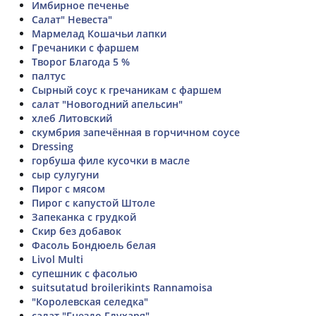
Имбирное печенье
Салат" Невеста"
Мармелад Кошачьи лапки
Гречаники с фаршем
Творог Благода 5 %
палтус
Сырный соус к гречаникам с фаршем
салат "Новогодний апельсин"
хлеб Литовский
скумбрия запечённая в горчичном соусе
Dressing
горбуша филе кусочки в масле
сыр сулугуни
Пирог с мясом
Пирог с капустой Штоле
Запеканка с грудкой
Скир без добавок
Фасоль Бондюель белая
Livol Multi
супешник с фасолью
suitsutatud broilerikints Rannamoisa
"Королевская селедка"
салат "Гнездо Глухаря"