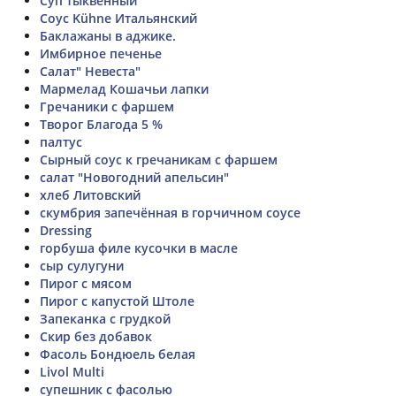
Суп тыквенный
Соус Kühne Итальянский
Баклажаны в аджике.
Имбирное печенье
Салат" Невеста"
Мармелад Кошачьи лапки
Гречаники с фаршем
Творог Благода 5 %
палтус
Сырный соус к гречаникам с фаршем
салат "Новогодний апельсин"
хлеб Литовский
скумбрия запечённая в горчичном соусе
Dressing
горбуша филе кусочки в масле
сыр сулугуни
Пирог с мясом
Пирог с капустой Штоле
Запеканка с грудкой
Скир без добавок
Фасоль Бондюель белая
Livol Multi
супешник с фасолью