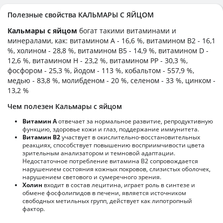
Полезные свойства КАЛЬМАРЫ С ЯЙЦОМ
Кальмары с яйцом
богат такими витаминами и
минералами, как: витамином А - 16,6 %, витамином B2 - 16,1
%, холином - 28,8 %, витамином B5 - 14,9 %, витамином D -
12,6 %, витамином H - 23,2 %, витамином PP - 30,3 %,
фосфором - 25,3 %, йодом - 113 %, кобальтом - 557,9 %,
медью - 83,8 %, молибденом - 20 %, селеном - 33 %, цинком -
13,2 %
Чем полезен Кальмары с яйцом
Витамин А
отвечает за нормальное развитие, репродуктивную
функцию, здоровье кожи и глаз, поддержание иммунитета.
Витамин В2
участвует в окислительно-восстановительных
реакциях, способствует повышению восприимчивости цвета
зрительным анализатором и темновой адаптации.
Недостаточное потребление витамина В2 сопровождается
нарушением состояния кожных покровов, слизистых оболочек,
нарушением светового и сумеречного зрения.
Холин
входит в состав лецитина, играет роль в синтезе и
обмене фосфолипидов в печени, является источником
свободных метильных групп, действует как липотропный
фактор.