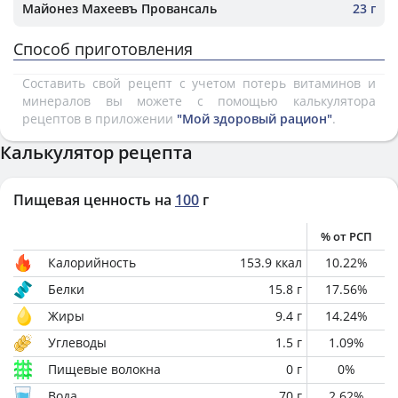
Майонез Махеевъ Провансаль
23 г
Способ приготовления
Составить свой рецепт с учетом потерь витаминов и
минералов вы можете с помощью калькулятора
рецептов в приложении
"Мой здоровый рацион"
.
Калькулятор рецепта
Пищевая ценность на
100
г
% от РСП
Калорийность
153.9
ккал
10.22
%
Белки
15.8
г
17.56
%
Жиры
9.4
г
14.24
%
Углеводы
1.5
г
1.09
%
Пищевые волокна
0
г
0
%
Вода
70
г
2.62
%