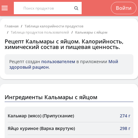
Войти
Главная
Таблица калорийности продуктов
Таблица продуктов пользователей
Кальмары с яйцом
Рецепт
Кальмары с яйцом
. Калорийность,
химический состав и пищевая ценность.
Рецепт создан
пользователем
в приложении
Мой
здоровый рацион
.
Ингредиенты Кальмары с яйцом
Кальмар (мясо) (Припускание)
274 г
Яйцо куриное (Варка вкрутую)
298 г