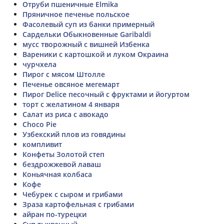
Отруби пшеничные Elmika
Пряничное печенье польское
Фасолевый суп из банки примерный
Сардельки Обыкновенные Garibaldi
мусс творожный с вишней Избенка
Вареники с картошкой и луком Окраина
чурчхела
Пирог с мясом Штолле
Печенье овсяное мегемарт
Пирог Delice песочный с фруктами и йогуртом
торт с желатином 4 января
Салат из риса с авокадо
Choco Pie
Узбекский плов из говядины
компливит
Конфеты Золотой степ
бездрожжевой лаваш
Коньячная колбаса
Кофе
Чебурек с сыром и грибами
Зраза картофельная с грибами
айран по-турецки