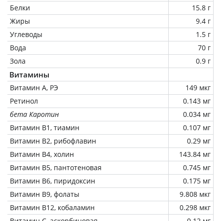
Белки
15.8 г
Жиры
9.4 г
Углеводы
1.5 г
Вода
70 г
Зола
0.9 г
Витамины
Витамин А, РЭ
149 мкг
Ретинол
0.143 мг
бета Каротин
0.034 мг
Витамин В1, тиамин
0.107 мг
Витамин В2, рибофлавин
0.29 мг
Витамин В4, холин
143.84 мг
Витамин В5, пантотеновая
0.745 мг
Витамин В6, пиридоксин
0.175 мг
Витамин В9, фолаты
9.808 мкг
Витамин В12, кобаламин
0.298 мкг
Витамин C, аскорбиновая
0.12 мг