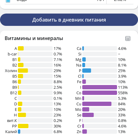
Добавить в дневник питания
Витамины и минералы
A
17%
Ca
4.6%
b-car
0.7%
Si
~
В1
7.1%
Mg
10%
B2
16%
Na
8.1%
Холин
29%
P
25%
B5
15%
Cl
3.9%
B6
8.8%
Fe
10%
B9
2.5%
I
113%
B12
9.9%
Co
558%
C
0.1%
Mn
5.3%
D
13%
Cu
84%
E
10%
Mo
20%
H
23%
Se
33%
вит.К
0.2%
F
0.8%
PP
30%
Cr
4.6%
Калий
6.8%
Zn
13%