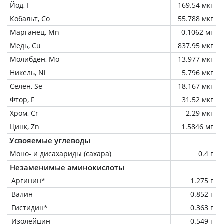
Йод, I
169.54 мкг
Кобальт, Co
55.788 мкг
Марганец, Mn
0.1062 мг
Медь, Cu
837.95 мкг
Молибден, Mo
13.977 мкг
Никель, Ni
5.796 мкг
Селен, Se
18.167 мкг
Фтор, F
31.52 мкг
Хром, Cr
2.29 мкг
Цинк, Zn
1.5846 мг
Усвояемые углеводы
Моно- и дисахариды (сахара)
0.4 г
Незаменимые аминокислоты
Аргинин*
1.275 г
Валин
0.852 г
Гистидин*
0.363 г
Изолейцин
0.549 г