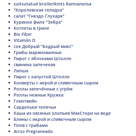
suitsutatud broilerikints Rannamoisa
"Королевская селедка"
салат "Гнездо Глухаря"
Куриное филе "Зебра"
Котлеты в гриле
Bio Fiber
Vitamiin D
сок Добрый "Бодрый микс"
Грибы маринованные
Пирог с яблоками Штолле
свинина запеченая
Лапша
Пирог с капустой Штолле
Конверты с икрой и сливочным сыром
Роллы запечённые с угрём
Роллы нежные Кружка
Глинтвейн
Сардельки телячьи
Каша из овсяных хлопьев МакСтори на воде
Блины с икрой и сливочным сыром
Плов с грибами
Arroz Pregraneado