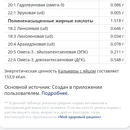
20:1 Гадолеиновая (омега-9)
0.086 г
22:1 Эруковая (ud)
0.005 г
Полиненасыщенные жирные кислоты
1.518 г
18:2 Линолевая (ud)
0.646 г
18:3 Линоленовая (ud)
0.034 г
20:4 Арахидоновая (ud)
0.078 г
20:5 Омега-3 , эйкозапентаеновая (ЭПК)
0.211 г
22:6 Омега-3, докозагексаеновая (ДГК),
0.548 г
Энергетическая ценность
Кальмары с яйцом
составляет
153,9 кКал.
Основной источник: Создан в приложении
пользователем.
Подробнее
.
** В данной таблице указаны средние нормы витаминов и
минералов для взрослого человека. Если вы хотите узнать нормы с
учетом вашего пола, возраста и других факторов, тогда
воспользуйтесь приложением
«Мой здоровый рацион»
.