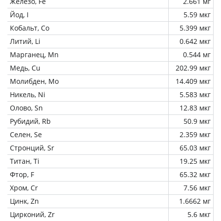
Железо, Fe
2.661 мг
Йод, I
5.59 мкг
Кобальт, Co
5.399 мкг
Литий, Li
0.642 мкг
Марганец, Mn
0.544 мг
Медь, Cu
202.99 мкг
Молибден, Mo
14.409 мкг
Никель, Ni
5.583 мкг
Олово, Sn
12.83 мкг
Рубидий, Rb
50.9 мкг
Селен, Se
2.359 мкг
Стронций, Sr
65.03 мкг
Титан, Ti
19.25 мкг
Фтор, F
65.32 мкг
Хром, Cr
7.56 мкг
Цинк, Zn
1.6662 мг
Цирконий, Zr
5.6 мкг