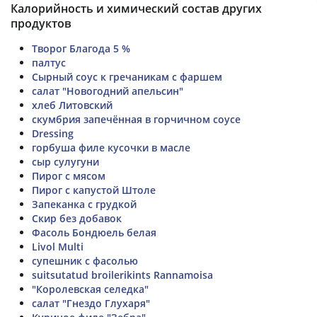
Калорийность и химический состав других
продуктов
Творог Благода 5 %
палтус
Сырный соус к гречаникам с фаршем
салат "Новогодний апельсин"
хлеб Литовский
скумбрия запечённая в горчичном соусе
Dressing
горбуша филе кусочки в масле
сыр сулугуни
Пирог с мясом
Пирог с капустой Штоле
Запеканка с грудкой
Скир без добавок
Фасоль Бондюель белая
Livol Multi
супешник с фасолью
suitsutatud broilerikints Rannamoisa
"Королевская селедка"
салат "Гнездо Глухаря"