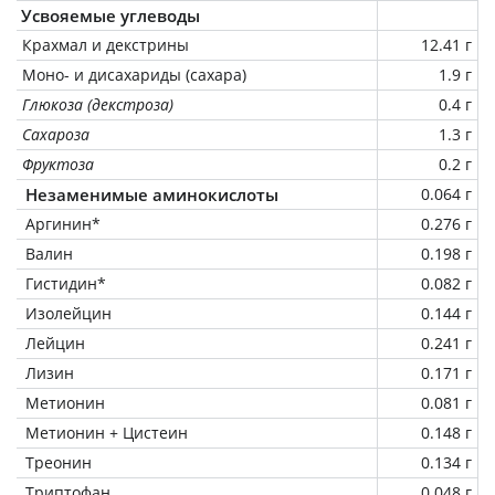
Усвояемые углеводы
Крахмал и декстрины
12.41 г
Моно- и дисахариды (сахара)
1.9 г
Глюкоза (декстроза)
0.4 г
Сахароза
1.3 г
Фруктоза
0.2 г
Незаменимые аминокислоты
0.064 г
Аргинин*
0.276 г
Валин
0.198 г
Гистидин*
0.082 г
Изолейцин
0.144 г
Лейцин
0.241 г
Лизин
0.171 г
Метионин
0.081 г
Метионин + Цистеин
0.148 г
Треонин
0.134 г
Триптофан
0.048 г