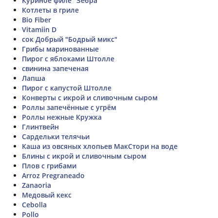
Куриное филе "Зебра"
Котлеты в гриле
Bio Fiber
Vitamiin D
сок Добрый "Бодрый микс"
Грибы маринованные
Пирог с яблоками Штолле
свинина запеченая
Лапша
Пирог с капустой Штолле
Конверты с икрой и сливочным сыром
Роллы запечённые с угрём
Роллы нежные Кружка
Глинтвейн
Сардельки телячьи
Каша из овсяных хлопьев МакСтори на воде
Блины с икрой и сливочным сыром
Плов с грибами
Arroz Pregraneado
Zanaoria
Медовый кекс
Cebolla
Pollo