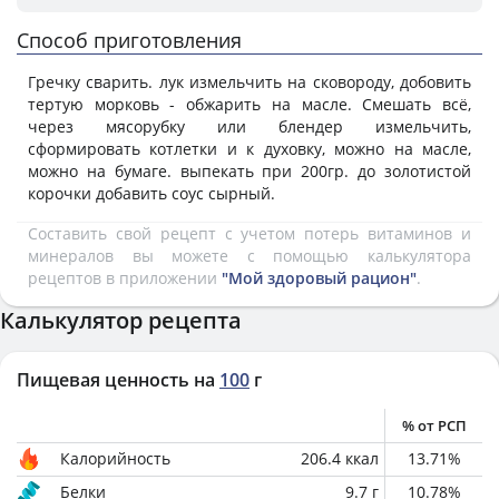
Способ приготовления
Гречку сварить. лук измельчить на сковороду, добовить
тертую морковь - обжарить на масле. Смешать всё,
через мясорубку или блендер измельчить,
сформировать котлетки и к духовку, можно на масле,
можно на бумаге. выпекать при 200гр. до золотистой
корочки добавить соус сырный.
Составить свой рецепт с учетом потерь витаминов и
минералов вы можете с помощью калькулятора
рецептов в приложении
"Мой здоровый рацион"
.
Калькулятор рецепта
Пищевая ценность на
100
г
% от РСП
Калорийность
206.4
ккал
13.71
%
Белки
9.7
г
10.78
%