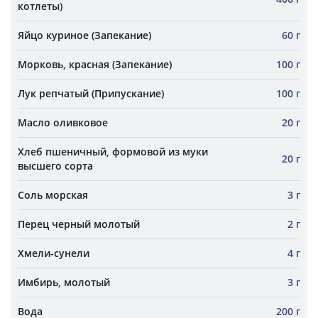
котлеты)
Яйцо куриное (Запекание)
60 г
Морковь, красная (Запекание)
100 г
Лук репчатый (Припускание)
100 г
Масло оливковое
20 г
Хлеб пшеничный, формовой из муки
20 г
высшего сорта
Соль морская
3 г
Перец черный молотый
2 г
Хмели-сунели
4 г
Имбирь, молотый
3 г
Вода
200 г