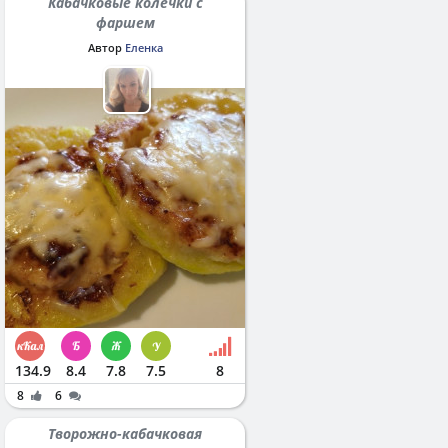
Кабачковые колечки с
фаршем
Автор
Еленка
134.9
8.4
7.8
7.5
8
8
6
Творожно-кабачковая