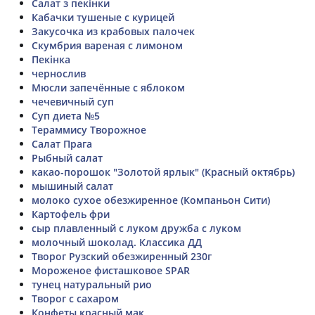
Салат з пекінки
Кабачки тушеные с курицей
Закусочка из крабовых палочек
Скумбрия вареная с лимоном
Пекінка
чернослив
Мюсли запечённые с яблоком
чечевичный суп
Суп диета №5
Тераммису Творожное
Салат Прага
Рыбный салат
какао-порошок "Золотой ярлык" (Красный октябрь)
мышиный салат
молоко сухое обезжиренное (Компаньон Сити)
Картофель фри
сыр плавленный с луком дружба с луком
молочный шоколад. Классика ДД
Творог Рузский обезжиренный 230г
Мороженое фисташковое SPAR
тунец натуральный рио
Творог с сахаром
Конфеты красный мак