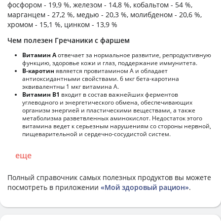
фосфором - 19,9 %, железом - 14,8 %, кобальтом - 54 %,
марганцем - 27,2 %, медью - 20,3 %, молибденом - 20,6 %,
хромом - 15,1 %, цинком - 13,9 %
Чем полезен Гречаники с фаршем
Витамин А
отвечает за нормальное развитие, репродуктивную
функцию, здоровье кожи и глаз, поддержание иммунитета.
В-каротин
является провитамином А и обладает
антиоксидантными свойствами. 6 мкг бета-каротина
эквивалентны 1 мкг витамина А.
Витамин В1
входит в состав важнейших ферментов
углеводного и энергетического обмена, обеспечивающих
организм энергией и пластическими веществами, а также
метаболизма разветвленных аминокислот. Недостаток этого
витамина ведет к серьезным нарушениям со стороны нервной,
пищеварительной и сердечно-сосудистой систем.
еще
Полный справочник самых полезных продуктов вы можете
посмотреть в приложении
«Мой здоровый рацион»
.