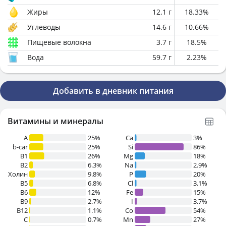
Жиры
12.1
г
18.33
%
Углеводы
14.6
г
10.66
%
Пищевые волокна
3.7
г
18.5
%
Вода
59.7
г
2.23
%
Добавить в дневник питания
Витамины и минералы
A
25%
Ca
3%
b-car
25%
Si
86%
В1
26%
Mg
18%
B2
6.3%
Na
2.9%
Холин
9.8%
P
20%
B5
6.8%
Cl
3.1%
B6
12%
Fe
15%
B9
2.7%
I
3.7%
B12
1.1%
Co
54%
C
0.7%
Mn
27%