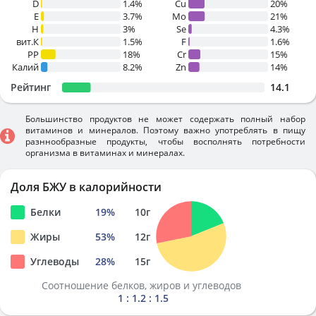
D
1.4%
Cu
20%
E
3.7%
Mo
21%
H
3%
Se
4.3%
вит.К
1.5%
F
1.6%
PP
18%
Cr
15%
Калий
8.2%
Zn
14%
Рейтинг
14.1
Большинство продуктов не может содержать полный набор
витаминов и минералов. Поэтому важно употреблять в пищу
разннообразные продукты, чтобы восполнять потребности
организма в витаминах и минералах.
Доля БЖУ в калорийности
Белки
19
%
10
г
Жиры
53
%
12
г
Углеводы
28
%
15
г
Соотношение белков, жиров и углеводов
1 : 1.2 : 1.5