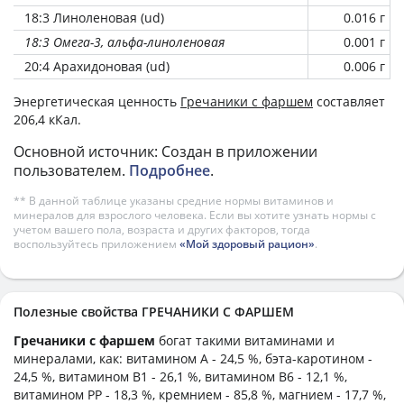
18:3 Линоленовая (ud)
0.016 г
18:3 Омега-3, альфа-линоленовая
0.001 г
20:4 Арахидоновая (ud)
0.006 г
Энергетическая ценность
Гречаники с фаршем
составляет
206,4 кКал.
Основной источник: Создан в приложении
пользователем.
Подробнее
.
** В данной таблице указаны средние нормы витаминов и
минералов для взрослого человека. Если вы хотите узнать нормы с
учетом вашего пола, возраста и других факторов, тогда
воспользуйтесь приложением
«Мой здоровый рацион»
.
Полезные свойства ГРЕЧАНИКИ С ФАРШЕМ
Гречаники с фаршем
богат такими витаминами и
минералами, как: витамином А - 24,5 %, бэта-каротином -
24,5 %, витамином B1 - 26,1 %, витамином B6 - 12,1 %,
витамином PP - 18,3 %, кремнием - 85,8 %, магнием - 17,7 %,