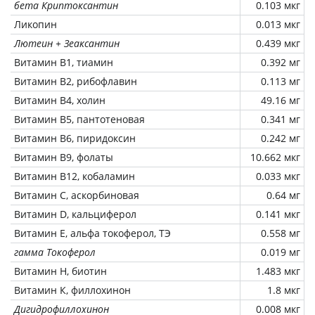
бета Криптоксантин
0.103 мкг
Ликопин
0.013 мкг
Лютеин + Зеаксантин
0.439 мкг
Витамин В1, тиамин
0.392 мг
Витамин В2, рибофлавин
0.113 мг
Витамин В4, холин
49.16 мг
Витамин В5, пантотеновая
0.341 мг
Витамин В6, пиридоксин
0.242 мг
Витамин В9, фолаты
10.662 мкг
Витамин В12, кобаламин
0.033 мкг
Витамин C, аскорбиновая
0.64 мг
Витамин D, кальциферол
0.141 мкг
Витамин Е, альфа токоферол, ТЭ
0.558 мг
гамма Токоферол
0.019 мг
Витамин Н, биотин
1.483 мкг
Витамин К, филлохинон
1.8 мкг
Дигидрофиллохинон
0.008 мкг