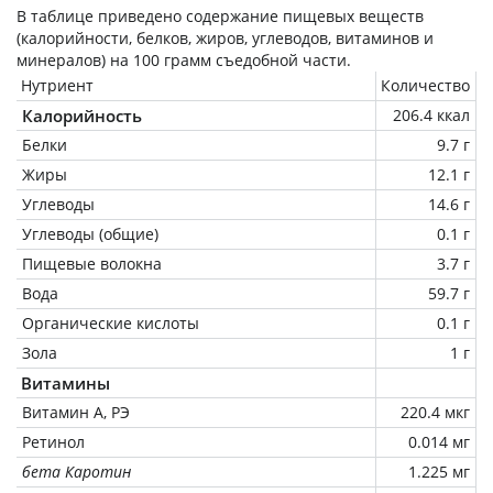
В таблице приведено содержание пищевых веществ
(калорийности, белков, жиров, углеводов, витаминов и
минералов) на
100 грамм
съедобной части.
Нутриент
Количество
Калорийность
206.4 ккал
Белки
9.7 г
Жиры
12.1 г
Углеводы
14.6 г
Углеводы (общие)
0.1 г
Пищевые волокна
3.7 г
Вода
59.7 г
Органические кислоты
0.1 г
Зола
1 г
Витамины
Витамин А, РЭ
220.4 мкг
Ретинол
0.014 мг
бета Каротин
1.225 мг