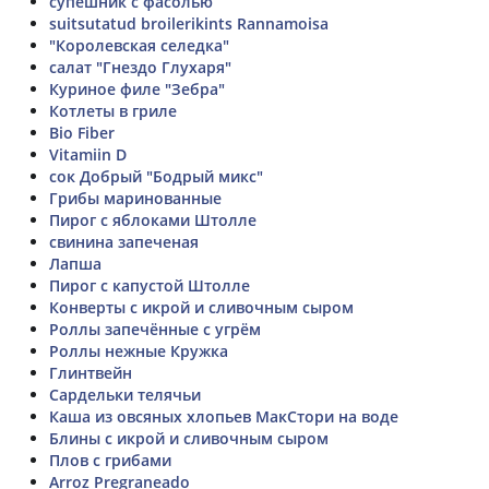
супешник с фасолью
suitsutatud broilerikints Rannamoisa
"Королевская селедка"
салат "Гнездо Глухаря"
Куриное филе "Зебра"
Котлеты в гриле
Bio Fiber
Vitamiin D
сок Добрый "Бодрый микс"
Грибы маринованные
Пирог с яблоками Штолле
свинина запеченая
Лапша
Пирог с капустой Штолле
Конверты с икрой и сливочным сыром
Роллы запечённые с угрём
Роллы нежные Кружка
Глинтвейн
Сардельки телячьи
Каша из овсяных хлопьев МакСтори на воде
Блины с икрой и сливочным сыром
Плов с грибами
Arroz Pregraneado