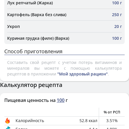
Лук репчатый (Жарка)
100 г
Картофель (Варка без слива)
250 г
Укроп
20 г
Куриная грудка (филе) (Варка)
100 г
Способ приготовления
Составить свой рецепт с учетом потерь витаминов и
минералов вы можете с помощью калькулятора
рецептов в приложении
"Мой здоровый рацион"
.
Калькулятор рецепта
Пищевая ценность на
100
г
% от РСП
Калорийность
52.8
ккал
3.51
%