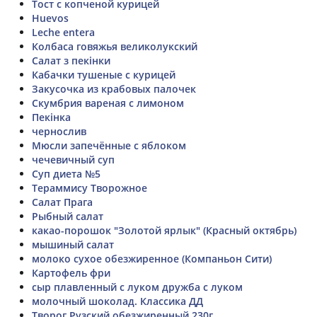
Тост с копченой курицей
Huevos
Leche entera
Колбаса говяжья великолукский
Салат з пекінки
Кабачки тушеные с курицей
Закусочка из крабовых палочек
Скумбрия вареная с лимоном
Пекінка
чернослив
Мюсли запечённые с яблоком
чечевичный суп
Суп диета №5
Тераммису Творожное
Салат Прага
Рыбный салат
какао-порошок "Золотой ярлык" (Красный октябрь)
мышиный салат
молоко сухое обезжиренное (Компаньон Сити)
Картофель фри
сыр плавленный с луком дружба с луком
молочный шоколад. Классика ДД
Творог Рузский обезжиренный 230г