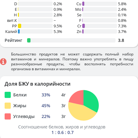
D
0.2%
Cu
5.8%
E
0.9%
Mo
2.4%
H
2.8%
Se
0.1%
вит.К
~
F
0.8%
PP
9.5%
Cr
7.3%
Калий
5.3%
Zn
3.7%
Рейтинг
3.8
Большинство продуктов не может содержать полный набор
витаминов и минералов. Поэтому важно употреблять в пищу
разннообразные продукты, чтобы восполнять потребности
организма в витаминах и минералах.
Доля БЖУ в калорийности
Белки
33
%
4
г
Жиры
45
%
3
г
Углеводы
22
%
3
г
Соотношение белков, жиров и углеводов
1 : 0.6 : 0.7