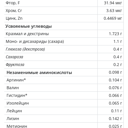
Фтор, F
31.94 мкг
Хром, Cr
3.63 мкг
Цинк, Zn
0.4469 мг
Усвояемые углеводы
Крахмал и декстрины
1.723 г
Моно- и дисахариды (сахара)
1.1 г
Глюкоза (декстроза)
0.4 г
Сахароза
0.4 г
Фруктоза
0.2 г
Незаменимые аминокислоты
0.098 г
Аргинин*
0.104 г
Валин
0.076 г
Гистидин*
0.066 г
Изолейцин
0.065 г
Лейцин
0.11 г
Лизин
0.142 г
Метионин
0.025 г