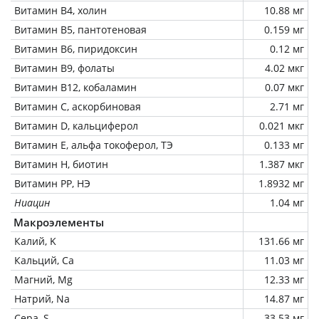
Витамин В4, холин
10.88 мг
Витамин В5, пантотеновая
0.159 мг
Витамин В6, пиридоксин
0.12 мг
Витамин В9, фолаты
4.02 мкг
Витамин В12, кобаламин
0.07 мкг
Витамин C, аскорбиновая
2.71 мг
Витамин D, кальциферол
0.021 мкг
Витамин Е, альфа токоферол, ТЭ
0.133 мг
Витамин Н, биотин
1.387 мкг
Витамин РР, НЭ
1.8932 мг
Ниацин
1.04 мг
Макроэлементы
Калий, K
131.66 мг
Кальций, Ca
11.03 мг
Магний, Mg
12.33 мг
Натрий, Na
14.87 мг
Сера, S
33.53 мг