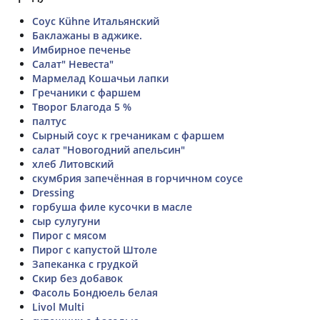
Соус Kühne Итальянский
Баклажаны в аджике.
Имбирное печенье
Салат" Невеста"
Мармелад Кошачьи лапки
Гречаники с фаршем
Творог Благода 5 %
палтус
Сырный соус к гречаникам с фаршем
салат "Новогодний апельсин"
хлеб Литовский
скумбрия запечённая в горчичном соусе
Dressing
горбуша филе кусочки в масле
сыр сулугуни
Пирог с мясом
Пирог с капустой Штоле
Запеканка с грудкой
Скир без добавок
Фасоль Бондюель белая
Livol Multi