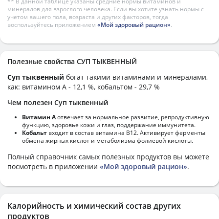
** В данной таблице указаны средние нормы витаминов и
минералов для взрослого человека. Если вы хотите узнать нормы с
учетом вашего пола, возраста и других факторов, тогда
воспользуйтесь приложением
«Мой здоровый рацион»
.
Полезные свойства СУП ТЫКВЕННЫЙ
Суп тыквенный
богат такими витаминами и минералами,
как: витамином А - 12,1 %, кобальтом - 29,7 %
Чем полезен Суп тыквенный
Витамин А
отвечает за нормальное развитие, репродуктивную
функцию, здоровье кожи и глаз, поддержание иммунитета.
Кобальт
входит в состав витамина В12. Активирует ферменты
обмена жирных кислот и метаболизма фолиевой кислоты.
Полный справочник самых полезных продуктов вы можете
посмотреть в приложении
«Мой здоровый рацион»
.
Калорийность и химический состав других
продуктов