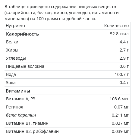
В таблице приведено содержание пищевых веществ
(калорийности, белков, жиров, углеводов, витаминов и
минералов) на
100 грамм
съедобной части.
Нутриент
Количество
Калорийность
52.8 ккал
Белки
4.4 г
Жиры
2.7 г
Углеводы
2.9 г
Пищевые волокна
0.6 г
Вода
100.7 г
Зола
0.4 г
Витамины
Витамин А, РЭ
108.6 мкг
Ретинол
0.07 мг
бета Каротин
0.211 мг
Витамин В1, тиамин
0.027 мг
Витамин В2, рибофлавин
0.039 мг