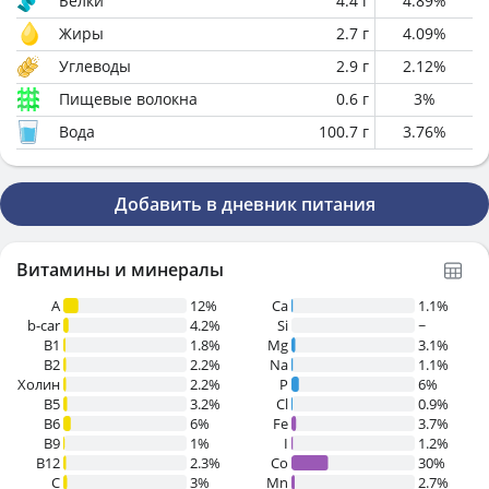
Белки
4.4
г
4.89
%
Жиры
2.7
г
4.09
%
Углеводы
2.9
г
2.12
%
Пищевые волокна
0.6
г
3
%
Вода
100.7
г
3.76
%
Добавить в дневник питания
Витамины и минералы
A
12%
Ca
1.1%
b-car
4.2%
Si
~
В1
1.8%
Mg
3.1%
B2
2.2%
Na
1.1%
Холин
2.2%
P
6%
B5
3.2%
Cl
0.9%
B6
6%
Fe
3.7%
B9
1%
I
1.2%
B12
2.3%
Co
30%
C
3%
Mn
2.7%