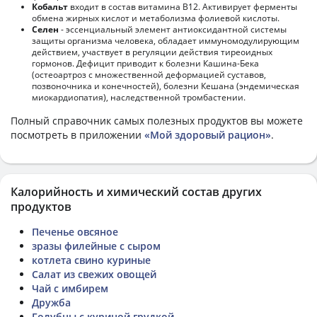
Кобальт
входит в состав витамина В12. Активирует ферменты
обмена жирных кислот и метаболизма фолиевой кислоты.
Селен
- эссенциальный элемент антиоксидантной системы
защиты организма человека, обладает иммуномодулирующим
действием, участвует в регуляции действия тиреоидных
гормонов. Дефицит приводит к болезни Кашина-Бека
(остеоартроз с множественной деформацией суставов,
позвоночника и конечностей), болезни Кешана (эндемическая
миокардиопатия), наследственной тромбастении.
Полный справочник самых полезных продуктов вы можете
посмотреть в приложении
«Мой здоровый рацион»
.
Калорийность и химический состав других
продуктов
Печенье овсяное
зразы филейные с сыром
котлета свино куриные
Салат из свежих овощей
Чай с имбирем
Дружба
Голубцы с куриной грудкой