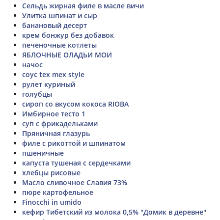
Сельдь жирная филе в масле вичи
Улитка шпинат и сыр
банановый десерт
крем бонжур без добавок
печеночные котлеты
ЯБЛОЧНЫЕ ОЛАДЬИ МОИ
начос
соус tex mex style
рулет куриный
голубцы
сироп со вкусом кокоса RIOBA
Имбирное тесто 1
суп с фрикадельками
Пряничная глазурь
филе с рикоттой и шпинатом
пшеничные
капуста тушеная с сердечками
хлебцы рисовые
Масло сливочное Славия 73%
пюре картофельное
Finocchi in umido
кефир Тибетский из молока 0,5% "Домик в деревне"