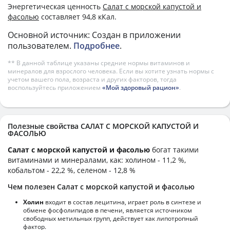
Энергетическая ценность
Салат с морской капустой и
фасолью
составляет 94,8 кКал.
Основной источник: Создан в приложении
пользователем.
Подробнее
.
** В данной таблице указаны средние нормы витаминов и
минералов для взрослого человека. Если вы хотите узнать нормы с
учетом вашего пола, возраста и других факторов, тогда
воспользуйтесь приложением
«Мой здоровый рацион»
.
Полезные свойства САЛАТ С МОРСКОЙ КАПУСТОЙ И
ФАСОЛЬЮ
Салат с морской капустой и фасолью
богат такими
витаминами и минералами, как: холином - 11,2 %,
кобальтом - 22,2 %, селеном - 12,8 %
Чем полезен Салат с морской капустой и фасолью
Холин
входит в состав лецитина, играет роль в синтезе и
обмене фосфолипидов в печени, является источником
свободных метильных групп, действует как липотропный
фактор.