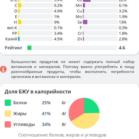
C
9.2%
Mn
6.1%
D
4.9%
Cu
3.2%
E
1%
Mo
1.9%
H
9%
Se
13%
вит.К
0.1%
F
0.3%
PP
3.4%
Cr
1.8%
Калий
4.5%
Zn
2.8%
Рейтинг
4.6
Большинство продуктов не может содержать полный набор
витаминов и минералов. Поэтому важно употреблять в пищу
разннообразные продукты, чтобы восполнять потребности
организма в витаминах и минералах.
Доля БЖУ в калорийности
Белки
25
%
6
г
Жиры
41
%
4
г
Углеводы
34
%
8
г
Соотношение белков, жиров и углеводов