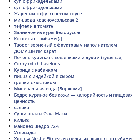
суп с фрикадельками
суп с фрикадельками
Жареный тофу в соевом соусе
мин.вода красноусольская 2
тефтели в томате
Заливное из куры Белоруссия
Котлеты с грибами (-)
Творог зерненый с фруктовым наполнителем
ДОМАШНИЙ карат
Печень куриная с вешенками и луком (тушеная)
Corny milch haselnus
Курица с кабачком
пицца с индейкой и сыром
гренки с чесноком
Минеральная вода [Боржоми]
Бедро куриное без кожи — калорийность и пищевая
ценность
салака
Суши роллы Сяка Маки
килька
майонез щедро 72%
Углеводы
Хлопья Nestle Fitness из цельных злаков с отрубями