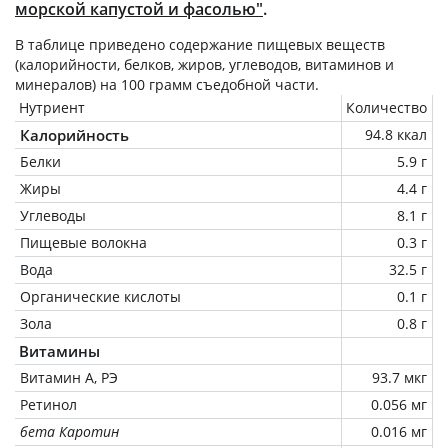
морской капустой и фасолью"
.
В таблице приведено содержание пищевых веществ
(калорийности, белков, жиров, углеводов, витаминов и
минералов) на
100 грамм
съедобной части.
Нутриент
Количество
Калорийность
94.8 ккал
Белки
5.9 г
Жиры
4.4 г
Углеводы
8.1 г
Пищевые волокна
0.3 г
Вода
32.5 г
Органические кислоты
0.1 г
Зола
0.8 г
Витамины
Витамин А, РЭ
93.7 мкг
Ретинол
0.056 мг
бета Каротин
0.016 мг