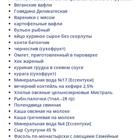
Веганские вафли
Говядина Деликатесная
Вареники с мясом
картофельные вафли
бульон рыбный
яйцо куриное сырое без скорлупы
конти батончик
чернослив (сухофрукт)
Омлет, приготовленный в пароварке
Хек жареный
куриная грудка в соевом соусе
курага (сухофрукт)
Минеральная вода №17 [Ессентуки]
вечерний коктейль на кефире 2,5%
Хлопья овсяные цельнозерновые Мистраль
Рыбн.палочки (1пал.-28 гр)
Полендвица свинная
Каша овсяная на молоке
Каша гречневая на молоке
Минеральная вода №4 [Ессентуки]
Сыр Сулугуни 45 %
Фасоль по-монастырски с овощами Семейные