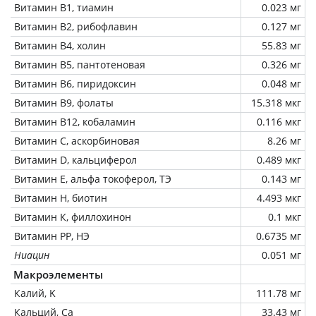
Витамин В1, тиамин
0.023 мг
Витамин В2, рибофлавин
0.127 мг
Витамин В4, холин
55.83 мг
Витамин В5, пантотеновая
0.326 мг
Витамин В6, пиридоксин
0.048 мг
Витамин В9, фолаты
15.318 мкг
Витамин В12, кобаламин
0.116 мкг
Витамин C, аскорбиновая
8.26 мг
Витамин D, кальциферол
0.489 мкг
Витамин Е, альфа токоферол, ТЭ
0.143 мг
Витамин Н, биотин
4.493 мкг
Витамин К, филлохинон
0.1 мкг
Витамин РР, НЭ
0.6735 мг
Ниацин
0.051 мг
Макроэлементы
Калий, K
111.78 мг
Кальций, Ca
33.43 мг