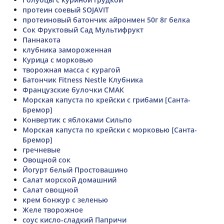
протеин соевый SOJAVIT
протеиновый батончик айронмен 50г 8г белка
Сок Фруктовый Сад Мультифрукт
Паннакота
клубника замороженная
Курица с морковью
творожная масса с курагой
Батончик Fitness Nestle Клубника
Французские булочки СМАК
Морская капуста по крейски с грибами [Санта-
Бремор]
Конвертик с яблоками Сильпо
Морская капуста по крейски с морковью [Санта-
Бремор]
гречневые
Овощной сок
Йогурт белый Простовашино
Салат морской домашний
Салат овощной
крем бонжур с зеленью
Желе творожное
соус кисло-сладкий Папричи