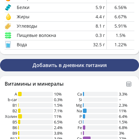
Белки
5.9
г
6.56
%
Жиры
4.4
г
6.67
%
Углеводы
8.1
г
5.91
%
Пищевые волокна
0.3
г
1.5
%
Вода
32.5
г
1.22
%
Добавить в дневник питания
Витамины и минералы
A
10%
Ca
3.3%
b-car
0.3%
Si
~
В1
1.5%
Mg
2.3%
B2
7.1%
Na
11%
Холин
11%
P
6.4%
B5
6.5%
Cl
1.5%
B6
2.4%
Fe
6.8%
B9
3.8%
I
3%
B12
3.9%
Co
22%