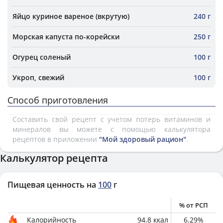
Яйцо куриное вареное (вкрутую)
240 г
Морская капуста по-корейски
250 г
Огурец соленый
100 г
Укроп, свежий
100 г
Способ приготовления
Составить свой рецепт с учетом потерь витаминов и
минералов вы можете с помощью калькулятора
рецептов в приложении
"Мой здоровый рацион"
.
Калькулятор рецепта
Пищевая ценность на
100
г
% от РСП
Калорийность
94.8
ккал
6.29
%