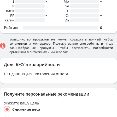
E
~
Mo
~
H
~
Se
~
вит.К
~
F
~
PP
~
Cr
~
Калий
~
Zn
~
Рейтинг
0
Большинство продуктов не может содержать полный набор
витаминов и минералов. Поэтому важно употреблять в пищу
разннообразные продукты, чтобы восполнять потребности
организма в витаминах и минералах.
Доля БЖУ в калорийности
Нет данных для построения отчета
Получите персональные рекомендации
Укажите вашу цель
Снижение веса