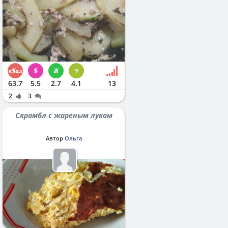
63.7
5.5
2.7
4.1
13
2
3
Скрамбл с жареным луком
Автор
Ольга