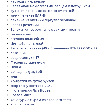
картоха с курвачкой
Салат овощной с желтым перцем и петрушкой
куриная печень жареная со сметаной
мини печенье БАРНИ
печенье из овсянки геркулес зерновое
Салат Греческий
Запеканка творожная с фруктами молния
сырники нат
овсянка Волшебная
Циннабон с тыквой
Белковое печенье (40 г. 1 печенье) FITNESS COOKIES
батончик
вода есентуки 17
Фасоль со сметаной
Пицца
Сельдь под шубой
мёд
Конфетки из сухофруктов
творог вкуснотеево 0,5%
Филе трески Fish House
Соевое мясо
хачапури с сыром из слоеного теста
каша гороховая