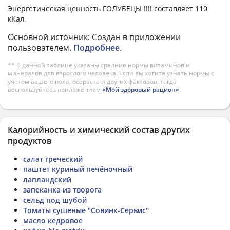
Энергетическая ценность
ГОЛУБЕЦЫ !!!!
составляет 110
кКал.
Основной источник: Создан в приложении
пользователем.
Подробнее
.
** В данной таблице указаны средние нормы витаминов и
минералов для взрослого человека. Если вы хотите узнать нормы с
учетом вашего пола, возраста и других факторов, тогда
воспользуйтесь приложением
«Мой здоровый рацион»
.
Калорийность и химический состав других
продуктов
салат греческий
паштет куриный печёночный
лапландский
запеканка из творога
сельд под шубой
Томаты сушеные "Совинк-Сервис"
масло кедровое