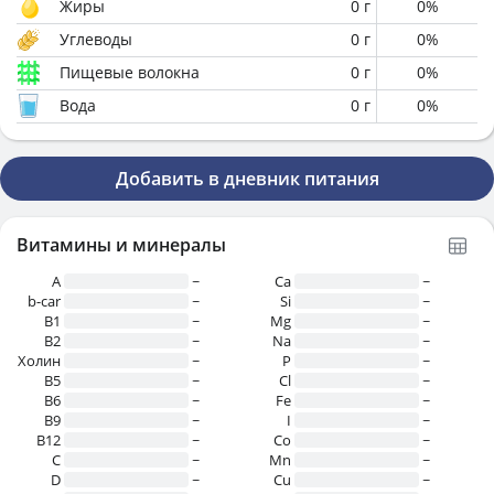
Жиры
0
г
0
%
Углеводы
0
г
0
%
Пищевые волокна
0
г
0
%
Вода
0
г
0
%
Добавить в дневник питания
Витамины и минералы
A
~
Ca
~
b-car
~
Si
~
В1
~
Mg
~
B2
~
Na
~
Холин
~
P
~
B5
~
Cl
~
B6
~
Fe
~
B9
~
I
~
B12
~
Co
~
C
~
Mn
~
D
~
Cu
~