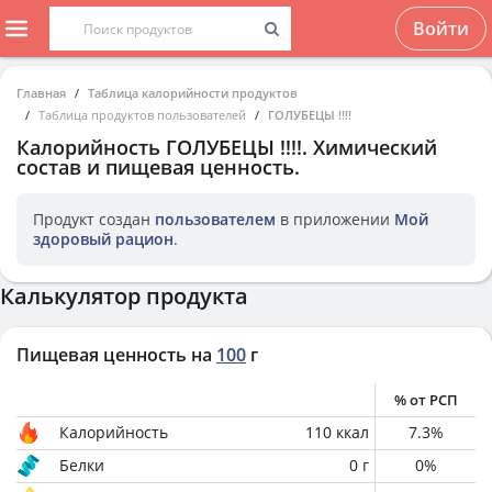
Войти
Главная
Таблица калорийности продуктов
Таблица продуктов пользователей
ГОЛУБЕЦЫ !!!!
Калорийность
ГОЛУБЕЦЫ !!!!
. Химический
состав и пищевая ценность.
Продукт создан
пользователем
в приложении
Мой
здоровый рацион
.
Калькулятор продукта
Пищевая ценность на
100
г
% от РСП
Калорийность
110
ккал
7.3
%
Белки
0
г
0
%