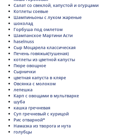
Салат со свеклой, капустой и огурцами
Котлеты соевые
Шампиньоны с луком жареные
шоколад
Горбуша под омлетом
Шампанское Мартини Асти
haselnuss
Сыр Моцарела классическая
Печень говяжья(тушеная)
котлеты из цветной капусты
Пюре овощное
Сырнички
цветная капуста в кляре
Овсянка с молоком
лепешка
Карп с овощами в мультварке
шуба
кашка гречневая
Суп гречневый с курицой
Рис отварной*
Намазка из творога и нута
голубцы