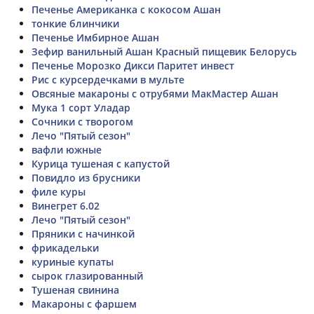
Печенье Американка с кокосом Ашан
тонкие блинчики
Печенье Имбирное Ашан
Зефир ванильный Ашан Красный пищевик Белорусь
Печенье Морозко Дикси Паритет инвест
Рис с курсердечками в мульте
Овсяные макароны с отрубями МакМастер Ашан
Мука 1 сорт Уладар
Сочники с творогом
Лечо "Пятый сезон"
вафли южные
Курица тушеная с капустой
Повидло из брусники
филе куры
Винегрет 6.02
Лечо "Пятый сезон"
Пряники с начинкой
фрикадельки
куриные купаты
сырок глазированный
Тушеная свинина
Макароны с фаршем