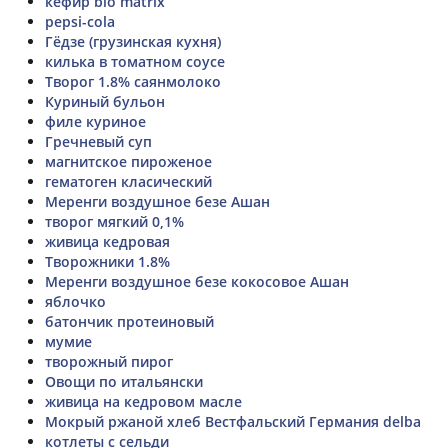
кефир bio matrix
pepsi-cola
Гёдзе (грузинская кухня)
килька в томатном соусе
Творог 1.8% саянмолоко
Куриный бульон
филе куриное
Гречневый суп
магнитское пироженое
гематоген класический
Меренги воздушное безе Ашан
творог мягкий 0,1%
живица кедровая
Творожники 1.8%
Меренги воздушное безе кокосовое Ашан
яблочко
батончик протеиновый
мумие
творожный пирог
Овощи по итальянски
живица на кедровом масле
Мокрый ржаной хлеб Вестфальский Германия delba
котлеты с сельди