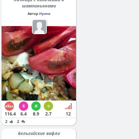
шампиньонами
Автор
Ирина
116.4
6.4
8.9
2.7
12
2
2
Бельгийские вафли