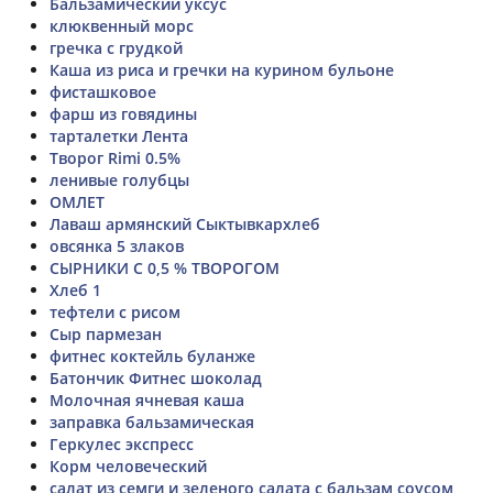
Бальзамический уксус
клюквенный морс
гречка с грудкой
Каша из риса и гречки на курином бульоне
фисташковое
фарш из говядины
тарталетки Лента
Творог Rimi 0.5%
ленивые голубцы
ОМЛЕТ
Лаваш армянский Сыктывкархлеб
овсянка 5 злаков
СЫРНИКИ С 0,5 % ТВОРОГОМ
Хлеб 1
тефтели с рисом
Сыр пармезан
фитнес коктейль буланже
Батончик Фитнес шоколад
Молочная ячневая каша
заправка бальзамическая
Геркулес экспресс
Корм человеческий
салат из семги и зеленого салата с бальзам соусом