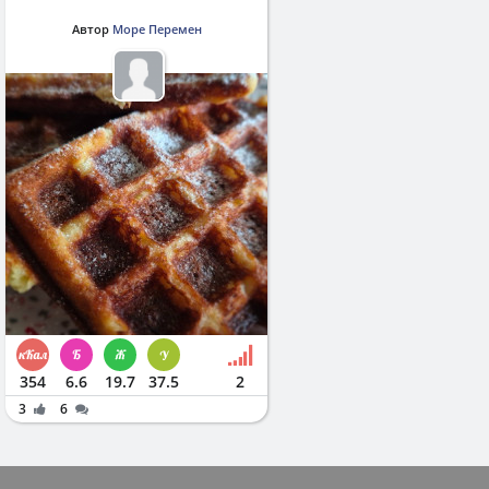
Автор
Море Перемен
354
6.6
19.7
37.5
2
3
6