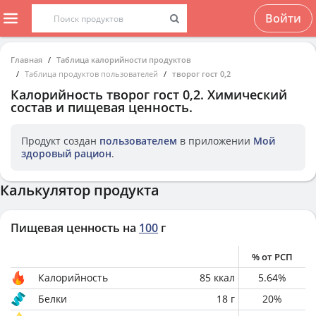
Войти
Главная
Таблица калорийности продуктов
Таблица продуктов пользователей
творог гост 0,2
Калорийность
творог гост 0,2
. Химический
состав и пищевая ценность.
Продукт создан
пользователем
в приложении
Мой
здоровый рацион
.
Калькулятор продукта
Пищевая ценность на
100
г
% от РСП
Калорийность
85
ккал
5.64
%
Белки
18
г
20
%