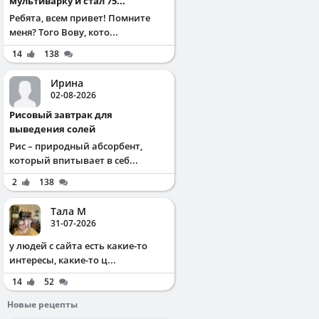
мультиварку и стал 75...
Ребята, всем привет! Помните
меня? Того Вову, кото...
14
138
Ирина
02-08-2026
Рисовый завтрак для
выведения солей
Рис – природный абсорбент,
который впитывает в себ...
2
138
Тала М
31-07-2026
у людей с сайта есть какие-то
интересы, какие-то ц...
14
52
Новые рецепты