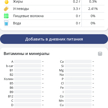
Жиры
0.2
г
0.3
%
Углеводы
3.3
г
2.41
%
Пищевые волокна
0
г
0
%
Вода
0
г
0
%
Добавить в дневник питания
Витамины и минералы
A
~
Ca
~
b-car
~
Si
~
В1
~
Mg
~
B2
~
Na
~
Холин
~
P
~
B5
~
Cl
~
B6
~
Fe
~
B9
~
I
~
B12
~
Co
~
C
~
Mn
~
D
~
Cu
~