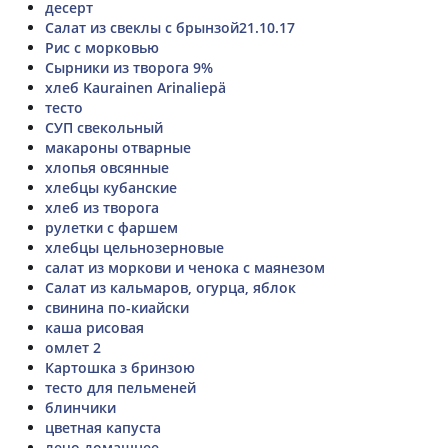
десерт
Салат из свеклы с брынзой21.10.17
Рис с морковью
Сырники из творога 9%
хлеб Kaurainen Arinaliepä
тесто
СУП свекольный
макароны отварные
хлопья овсянные
хлебцы кубанские
хлеб из творога
рулетки с фаршем
хлебцы цельнозерновые
салат из моркови и ченока с маянезом
Салат из кальмаров, огурца, яблок
свинина по-киайски
каша рисовая
омлет 2
Картошка з бринзою
тесто для пельменей
блинчики
цветная капуста
лечо домашнее