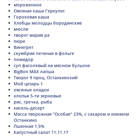
мороженное
Овсяная каша Геркулес
Гороховая каша
Хлебцы молодцы бородинские
мюсли
творог мария ра
пюре
Винегрет
скумбрия печеная в фольге
помидор
суп фасолевый на мясном бульоне
BigBon MAX лапша
Творог 9 проц. Останкинский
Мой цезарь 1
овсяные оладки
хлопья 5-ти зерновые
рис, гречка, рыба
кисель-десерт
Масса творожная "Особая" 23%, с сахаром и изюмом
Останкино
Пшенная 1,5%
Капустный салат 11.11.17