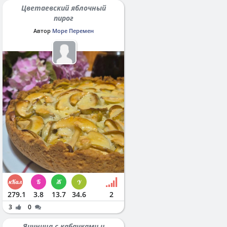
Цветаевский яблочный
пирог
Автор
Море Перемен
279.1
3.8
13.7
34.6
2
3
0
Яичница с кабачками и