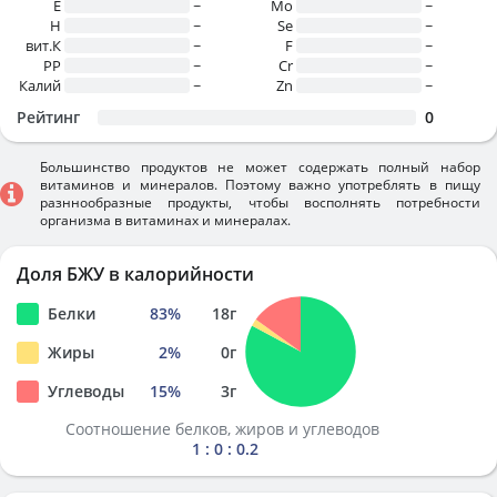
E
~
Mo
~
H
~
Se
~
вит.К
~
F
~
PP
~
Cr
~
Калий
~
Zn
~
Рейтинг
0
Большинство продуктов не может содержать полный набор
витаминов и минералов. Поэтому важно употреблять в пищу
разннообразные продукты, чтобы восполнять потребности
организма в витаминах и минералах.
Доля БЖУ в калорийности
Белки
83
%
18
г
Жиры
2
%
0
г
Углеводы
15
%
3
г
Соотношение белков, жиров и углеводов
1 : 0 : 0.2