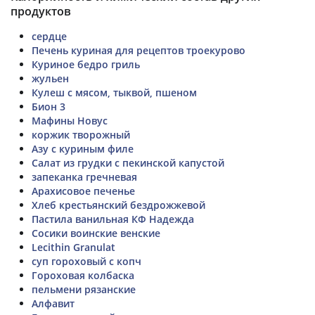
продуктов
сердце
Печень куриная для рецептов троекурово
Куриное бедро гриль
жульен
Кулеш с мясом, тыквой, пшеном
Бион 3
Мафины Новус
коржик творожный
Азу с куриным филе
Салат из грудки с пекинской капустой
запеканка гречневая
Арахисовое печенье
Хлеб крестьянский бездрожжевой
Пастила ванильная КФ Надежда
Сосики воинские венские
Lecithin Granulat
суп гороховый с копч
Гороховая колбаска
пельмени рязанские
Алфавит