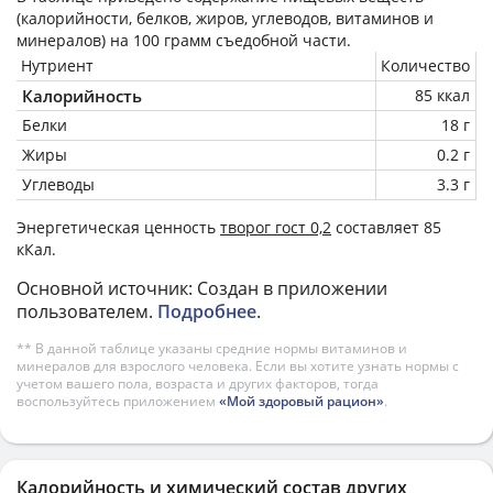
(калорийности, белков, жиров, углеводов, витаминов и
минералов) на
100 грамм
съедобной части.
Нутриент
Количество
Калорийность
85 ккал
Белки
18 г
Жиры
0.2 г
Углеводы
3.3 г
Энергетическая ценность
творог гост 0,2
составляет 85
кКал.
Основной источник: Создан в приложении
пользователем.
Подробнее
.
** В данной таблице указаны средние нормы витаминов и
минералов для взрослого человека. Если вы хотите узнать нормы с
учетом вашего пола, возраста и других факторов, тогда
воспользуйтесь приложением
«Мой здоровый рацион»
.
Калорийность и химический состав других